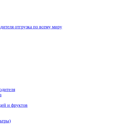
дителя отгрузка по всему миру
одителя
а
щей и фруктов
ьтры)