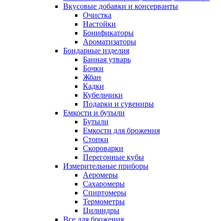
Вкусовые добавки и консерванты
Очистка
Настойки
Бонификаторы
Ароматизаторы
Бондарные изделия
Банная утварь
Бочки
Жбан
Кадки
Кубельчики
Подарки и сувениры
Емкости и бутыли
Бутыли
Емкости для брожения
Стопки
Скороварки
Перегонные кубы
Измерительные приборы
Аеромеры
Сахаромеры
Спиртомеры
Термометры
Цилиндры
Все для брожения