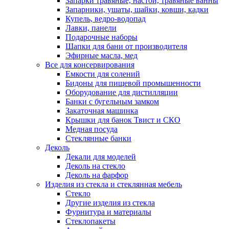
Запарки травяные, настои, травяные ванны
Запарники, ушаты, шайки, ковши, кадки
Купель, ведро-водопад
Лавки, панели
Подарочные наборы
Шапки для бани от производителя
Эфирные масла, мед
Все для консервирования
Емкости для солений
Бидоны для пищевой промышенности
Оборудование для дистилляции
Банки с бугельным замком
Закаточная машинка
Крышки для банок Твист и СКО
Медная посуда
Стеклянные банки
Деколь
Декали для моделей
Деколь на стекло
Деколь на фарфор
Изделия из стекла и стеклянная мебель
Стекло
Другие изделия из стекла
Фурнитура и материалы
Стеклопакеты