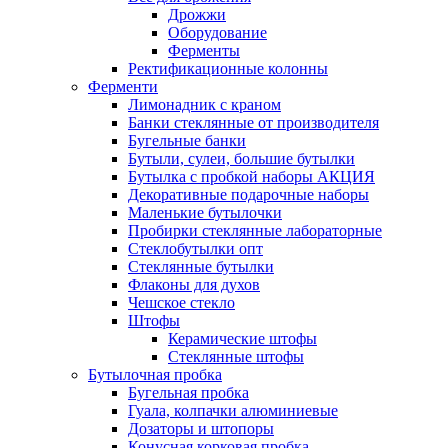
Дрожжи
Оборудование
Ферменты
Ректификационные колонны
Ферменти
Лимонадник с краном
Банки стеклянные от производителя
Бугельные банки
Бутыли, сулеи, большие бутылки
Бутылка с пробкой наборы АКЦИЯ
Декоративные подарочные наборы
Маленькие бутылочки
Пробирки стеклянные лабораторные
Стеклобутылки опт
Стеклянные бутылки
Флаконы для духов
Чешское стекло
Штофы
Керамические штофы
Стеклянные штофы
Бутылочная пробка
Бугельная пробка
Гуала, колпачки алюминиевые
Дозаторы и штопоры
Конусная корковая пробка