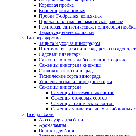
Корковая пробка
Кроненпробка пивная
Пробка Т-образная, коньячная
Пробка пластиковая шампанская, мюзле
Резиновая, синтетическая, полимерная пробка
Термоусадочные колпачки
Виноградарство
Защита и уход за виноградом
Инструменты для виноградарства и садоводст
Садовый инвентарь
Саженцы винограда бессемянных сортов
Саженцы винограда кишмиш
Столовые сорта винограда
Технические сорта винограда
Универсальные и гибридные сорта
Саженцы винограда
Саженцы бессемянных сортов
Саженцы столовых сортов
Саженцы технических сортов
Саженцы универсальных и гибридных с
Все для бани
Аксессуары для бани
Аромалампы
Веники для бани