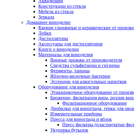
Аквадизайн
Конструкции из стекла
Мебель из стекла
Зеркала
Домашнее виноделие
Квеври глинянные и керамические от произво
Лейки
Дистилляторы
Аксессуары для дистилляторов
Книги о виноделии
Материалы для виноделия
Винные дрожжи от производителя
Средства сульфитации и гигиены
Ферменты, танины
Яблочно-молочные бактерии
Эссенции для алкогольных напитков
Оборудование для виноделия
Этикировочное оборудование от произв
Брожение, фильтрация вина, розлив вин
Фильтрационное оборудование
Дробилки для винограда, терки для ово
Измерительные приборы
Пресса для винограда и яблок
Пресс фильтры (пластинчатые фил
Укупорка бутылок