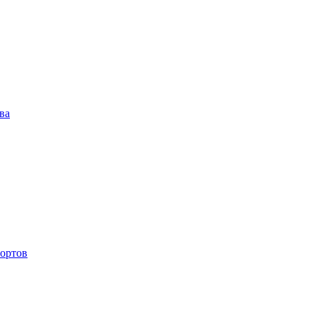
ва
ортов