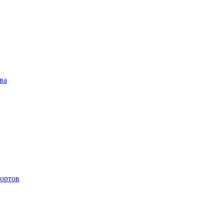
ва
ортов