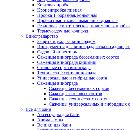
Корковая пробка
Кроненпробка пивная
Пробка Т-образная, коньячная
Пробка пластиковая шампанская, мюзле
Резиновая, синтетическая, полимерная пробка
Термоусадочные колпачки
Виноградарство
Защита и уход за виноградом
Инструменты для виноградарства и садоводст
Садовый инвентарь
Саженцы винограда бессемянных сортов
Саженцы винограда кишмиш
Столовые сорта винограда
Технические сорта винограда
Универсальные и гибридные сорта
Саженцы винограда
Саженцы бессемянных сортов
Саженцы столовых сортов
Саженцы технических сортов
Саженцы универсальных и гибридных с
Все для бани
Аксессуары для бани
Аромалампы
Веники для бани