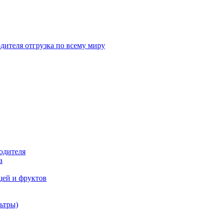
дителя отгрузка по всему миру
одителя
а
щей и фруктов
ьтры)