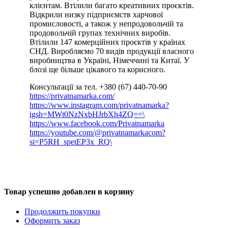
клієнтам. Втілили багато креативних проєктів.
Відкрили низку підприємств харчової
промисловості, а також у непродовольчій та
продовольчій групах технічних виробів.
Втілили 147 комерційних проєктів у країнах
СНД. Виробляємо 70 видів продукції власного
виробництва в Україні, Німеччині та Китаї. У
блозі ще більше цікавого та корисного.
Консультації за тел. +380 (67) 440-70-90
https://privatnamarka.com/
https://www.instagram.com/privatnamarka?
igsh=MWt0NzNxbHJrbXh4ZQ==\
https://www.facebook.com/Privatnamarka
https://youtube.com/@privatnamarkacom?
si=P5RH_spetEP3x_RQ\
Товар успешно добавлен в корзину
Продолжить покупки
Оформить заказ