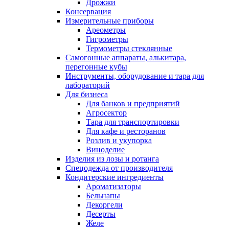
Дрожжи
Консервация
Измерительные приборы
Ареометры
Гигрометры
Термометры стеклянные
Самогонные аппараты, алькитара,
перегонные кубы
Инструменты, оборудование и тара для
лабораторий
Для бизнеса
Для банков и предприятий
Агросектор
Тара для транспортировки
Для кафе и ресторанов
Розлив и укупорка
Виноделие
Изделия из лозы и ротанга
Спецодежда от производителя
Кондитерские ингредиенты
Ароматизаторы
Бельнапы
Декоргели
Десерты
Желe