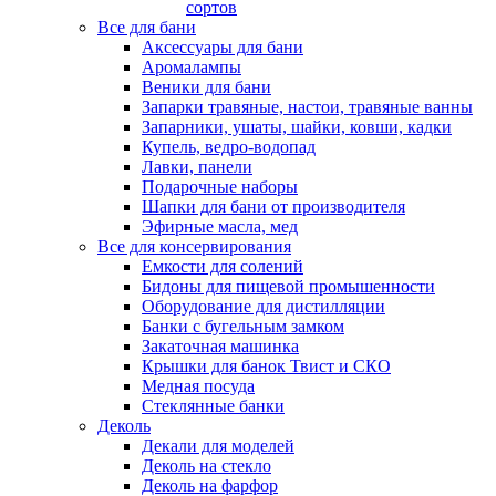
сортов
Все для бани
Аксессуары для бани
Аромалампы
Веники для бани
Запарки травяные, настои, травяные ванны
Запарники, ушаты, шайки, ковши, кадки
Купель, ведро-водопад
Лавки, панели
Подарочные наборы
Шапки для бани от производителя
Эфирные масла, мед
Все для консервирования
Емкости для солений
Бидоны для пищевой промышенности
Оборудование для дистилляции
Банки с бугельным замком
Закаточная машинка
Крышки для банок Твист и СКО
Медная посуда
Стеклянные банки
Деколь
Декали для моделей
Деколь на стекло
Деколь на фарфор