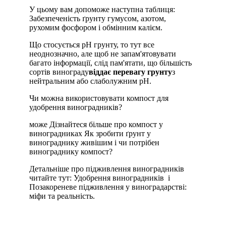
У цьому вам допоможе наступна таблиця:
Забезпеченість ґрунту гумусом, азотом,
рухомим фосфором і обмінним калієм.
Що стосується pH грунту, то тут все
неоднозначно, але щоб не запам'ятовувати
багато інформації, слід пам'ятати, що більшість
сортів винограду
віддає перевагу грунту
з
нейтральним або слаболужним pH.
Чи можна використовувати компост для
удобрення виноградників?
може Дізнайтеся більше про компост у
виноградниках Як зробити ґрунт у
винограднику живішим і чи потрібен
винограднику компост?
Детальніше про підживлення виноградників
читайте тут: Удобрення виноградників і
Позакореневе підживлення у виноградарстві:
міфи та реальність.