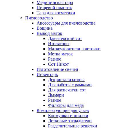
Медицинская тара
Пищевой пластик
Тара для косметики
Пчеловодство
Аксессуары для пчеловодства
Вощина
Вывод маток
Джентерский сот
Изоляторы
Маткоуловители, клеточки
Метка маток
Разное
Сот Никот
Изготовление свечей
Инвентарь
Декристализаторы
Для работы с рамками
Для распечатки сот
Дымари
Разное
Фильтры для меда
Комплектующие для ульев
Кормушки и поилки
Летковые заградители
Разделительные решетки