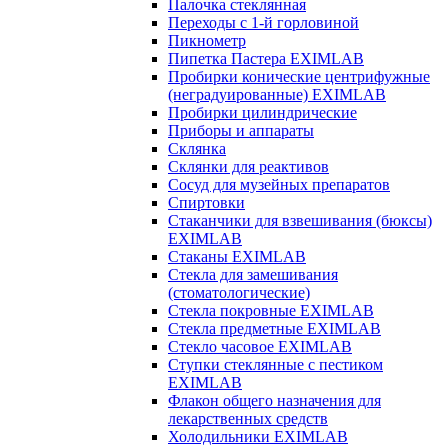
Палочка стеклянная
Переходы с 1-й горловиной
Пикнометр
Пипетка Пастера EXIMLAB
Пробирки конические центрифужные
(неградуированные) EXIMLAB
Пробирки цилиндрические
Приборы и аппараты
Склянка
Склянки для реактивов
Сосуд для музейных препаратов
Спиртовки
Стаканчики для взвешивания (бюксы)
EXIMLAB
Стаканы EXIMLAB
Стекла для замешивания
(стоматологические)
Стекла покровные EXIMLAB
Стекла предметные EXIMLAB
Стекло часовое EXIMLAB
Ступки стеклянные с пестиком
EXIMLAB
Флакон общего назначения для
лекарственных средств
Холодильники EXIMLAB