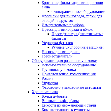
Брожение, фильтрация вина, розлив
вина
Фильтрационное оборудование
Дробилки для винограда, терки для
овощей и фруктов
Измерительные приборы
Пресса для винограда и яблок
Пресс фильтры (пластинчатые
фильтры)
Укупорка бутылок
Ручные укупорочные машины
Насосы для виноделия
Гребнеотделители
Оборудование для розлива и упаковки
Вспомогательное оборудование
Групповая упаковка
Приготовление, гомогенизация
Розлив
Укупорка
Фасовочно-упаковочные автоматы
Хранение вина
Бочки дубовые
Винные шкафы, бары
Емкости из нержавеющей стали
Комплектующие к емкостям