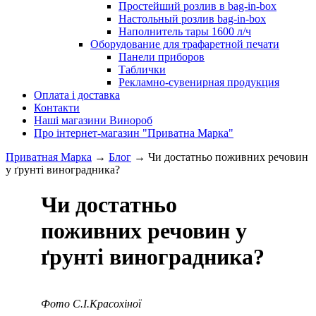
Простейший розлив в bag-in-box
Настольный розлив bag-in-box
Наполнитель тары 1600 л/ч
Оборудование для трафаретной печати
Панели приборов
Таблички
Рекламно-сувенирная продукция
Оплата і доставка
Контакти
Наші магазини Винороб
Про інтернет-магазин "Приватна Марка"
Приватная Марка
→
Блог
→
Чи достатньо поживних речовин
у ґрунті виноградника?
Чи достатньо
поживних речовин у
ґрунті виноградника?
Фото С.І.Красохіної