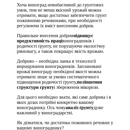
Хоча виноград невибагливий до грунтових
умов, тим не менш якісний урожай можна
отримати, якщо достатньо забезпечити грунт
поживними речовинами, при необхідності
регулюючи їх вміст внесенням добрив.
Правильне внесення добрив
підвищує
продуктивність праці
виноградників і
родючості ґрунту, не порушуючи екологічну
рівновагу, а також покращує якість врожаю.
Добриво – необхідна ланка в технології
вирощування виноградників. Заплановані
врожаї винограду необхідної якості можна
отримати лише за умови систематичного
підвищення родючості ґрунту,
поліпшення
структури грунту
і збереження мікоризи.
Для цього необхідно знати, які саме добрива і в
яких дозах потрібні конкретно вашому
винограднику. Ось чому
аналіз ґрунту
дуже
важливий у виноградарстві.
Як дізнатися, чи достатньо поживних речовин у
вашому винограднику?