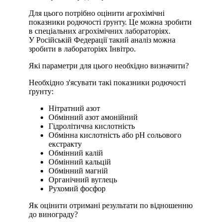
Для цього потрібно оцінити агрохімічні
показники родючості ґрунту. Це можна зробити
в спеціальних агрохімічних лабораторіях.
У Російській Федерації такий аналіз можна
зробити в лабораторіях Інвітро.
Які параметри для цього необхідно визначити?
Необхідно з'ясувати такі показники родючості
ґрунту:
Нітратний азот
Обмінний азот амонійний
Гідролітична кислотність
Обмінна кислотність або pH сольового
екстракту
Обмінний калій
Обмінний кальцій
Обмінний магній
Органічний вуглець
Рухомий фосфор
Як оцінити отримані результати по відношенню
до винограду?