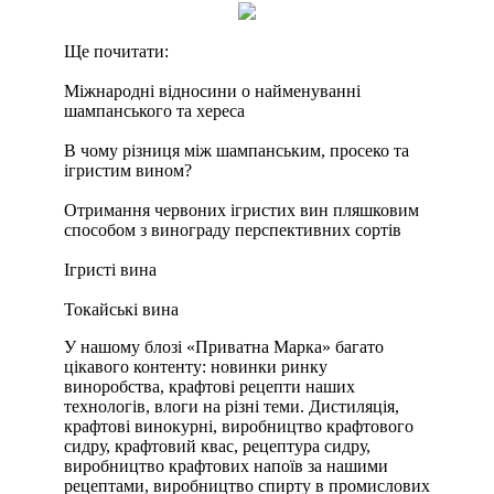
Ще почитати:
Міжнародні відносини о найменуванні
шампанського та хереса
В чому різниця між шампанським, просеко та
ігристим вином?
Отримання червоних ігристих вин пляшковим
способом з винограду перспективних сортів
Ігристі вина
Токайські вина
У нашому блозі «Приватна Марка» багато
цікавого контенту: новинки ринку
виноробства, крафтові рецепти наших
технологів, влоги на різні теми. Дистиляція,
крафтові винокурні, виробництво крафтового
сидру, крафтовий квас, рецептура сидру,
виробництво крафтових напоїв за нашими
рецептами, виробництво спирту в промислових