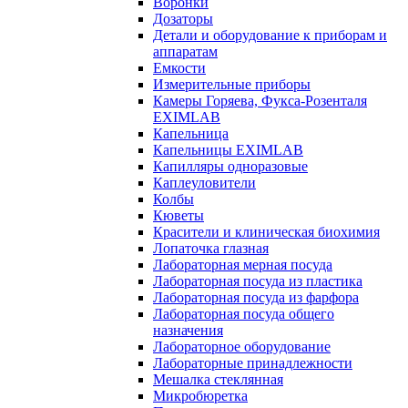
Воронки
Дозаторы
Детали и оборудование к приборам и
аппаратам
Емкости
Измерительные приборы
Камеры Горяева, Фукса-Розенталя
EXIMLAB
Капельница
Капельницы EXIMLAB
Капилляры одноразовые
Каплеуловители
Колбы
Кюветы
Красители и клиническая биохимия
Лопаточка глазная
Лабораторная мерная посуда
Лабораторная посуда из пластика
Лабораторная посуда из фарфора
Лабораторная посуда общего
назначения
Лабораторное оборудование
Лабораторные принадлежности
Мешалка стеклянная
Микробюретка