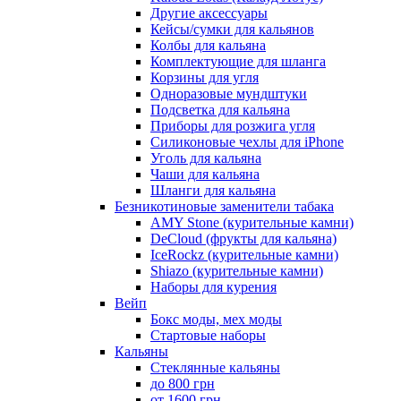
Другие аксессуары
Кейсы/сумки для кальянов
Колбы для кальяна
Комплектующие для шланга
Корзины для угля
Одноразовые мундштуки
Подсветка для кальяна
Приборы для розжига угля
Силиконовые чехлы для iPhone
Уголь для кальяна
Чаши для кальяна
Шланги для кальяна
Безникотиновые заменители табака
AMY Stone (курительные камни)
DeCloud (фрукты для кальяна)
IceRockz (курительные камни)
Shiazo (курительные камни)
Наборы для курения
Вейп
Бокс моды, мех моды
Стартовые наборы
Кальяны
Стеклянные кальяны
до 800 грн
от 1600 грн