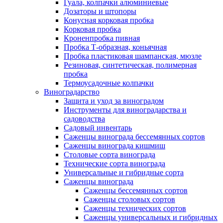
Гуала, колпачки алюминиевые
Дозаторы и штопоры
Конусная корковая пробка
Корковая пробка
Кроненпробка пивная
Пробка Т-образная, коньячная
Пробка пластиковая шампанская, мюзле
Резиновая, синтетическая, полимерная
пробка
Термоусадочные колпачки
Виноградарство
Защита и уход за виноградом
Инструменты для виноградарства и
садоводства
Садовый инвентарь
Саженцы винограда бессемянных сортов
Саженцы винограда кишмиш
Столовые сорта винограда
Технические сорта винограда
Универсальные и гибридные сорта
Саженцы винограда
Саженцы бессемянных сортов
Саженцы столовых сортов
Саженцы технических сортов
Саженцы универсальных и гибридных