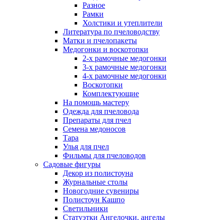
Разное
Рамки
Холстики и утеплители
Литература по пчеловодству
Матки и пчелопакеты
Медогонки и воскотопки
2-х рамочные медогонки
3-х рамочные медогонки
4-х рамочные медогонки
Воскотопки
Комплектующие
На помощь мастеру
Одежда для пчеловода
Препараты для пчел
Семена медоносов
Тара
Улья для пчел
Фильмы для пчеловодов
Садовые фигуры
Декор из полистоуна
Журнальные столы
Новогодние сувениры
Полистоун Кашпо
Светильники
Статуэтки Ангелочки, ангелы