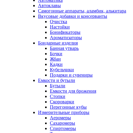
Автоматика
Автоклавы
Самогонные аппараты, аламбик, алькитара
Вкусовые добавки и консерванты
Очистка
Настойки
Бонификаторы
Ароматизаторы
Бондарные изделия
Банная утварь
Бочки
Жбан
Кадки
Кубельчики
Подарки и сувениры
Емкости и бутыли
Бутыли
Емкости для брожения
Стопки
Скороварки
Перегонные кубы
Измерительные приборы
Аеромеры
Сахаромеры
Спиртомеры