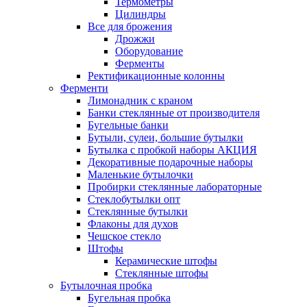
Термометры
Цилиндры
Все для брожения
Дрожжи
Оборудование
Ферменты
Ректификационные колонны
Ферменти
Лимонадник с краном
Банки стеклянные от производителя
Бугельные банки
Бутыли, сулеи, большие бутылки
Бутылка с пробкой наборы АКЦИЯ
Декоративные подарочные наборы
Маленькие бутылочки
Пробирки стеклянные лабораторные
Стеклобутылки опт
Стеклянные бутылки
Флаконы для духов
Чешское стекло
Штофы
Керамические штофы
Стеклянные штофы
Бутылочная пробка
Бугельная пробка