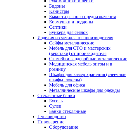
Рукомойники и лейки
Бидоны
Канистры
Емкости разного предназначения
Кормушки и поддоны
Септики
Бункера для сеялок
Изделия из металла от производителя
Сейфы металлические
Мебель для СТО и мастерских
(верстаки) от производителя
Скамейки гардеробные металлические
Медицинская мебель оптом и в
розницу
Шкафы для камер хранения (ячеечные
шкафы, локеры)
Мебель для офиса
Металлические шкафы для одежды
Стеклянные банки
Бугель
Сулеи
Банки стеклянные
Пчеловодство
Пивоварение
Оборудование