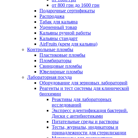
от 800 грн до 1600 грн
Подарочные сертификаты
Распродажа
Табак для кальяна
Уцененный товар
Кальяны ручной работы
Кальяны стандарт
AirFruits (крем для кальяна)
Контрольные пломбы
Пластиковые пломбы
Пломбираторы
Свинцовые пломбы
Ювелирные пломбы
Лабораторная посуда
Оборудование для зерновых лабораторий
Реагенты и тест системы для клинической
биохимии
Реактивы для лабораторных
исследований
Экспресс идентификация бактерий.
Диски с антибиотиками
Питательные среды и растворы
Тесты, журналы, индикаторы и
принадлежности для стерилизации