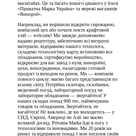
масштабах. Це та багато іншого цікавого у блозі
«Приватна Марка Україна» та мережі магазинів
«Винороб».
Наприклад, ви вирішили відкрити сироварню,
ковбасний цех або почати пекти крафтовий
хліб — welcome! Ми завжди допоможемо:
надамо рецептуру, забезпечимо всі витратні
матеріали, відправимо нашого технолога,
складемо технологічну карту, встановимо все
обладнання, сертифікуємо виробництво,
відкриємо для вас завод з нуля, виноробні,
цехи, виноградники, налагодимо готовий
продукт із виходом на ринок. Ми — компанія
повного циклу: маємо багато представництв по
всьому світу. Потрібна склотара, склобанки,
медичний посуд, лабораторний посуд чи
лабораторне обладнання — звертайтеся! У
наших складах понад 900 тис. найменувань
товарів та обладнання. Звертайтеся, не
вагайтеся! Не важливо, де ви знаходитесь — у
СНД, Європі, Америці чи Азії: ми маємо
великий досвід. Privatna Marka йде в ногу з
технологіями та інноваціями. Ми 20 років на
ринку та відправили понад 1 млн посилок своїм