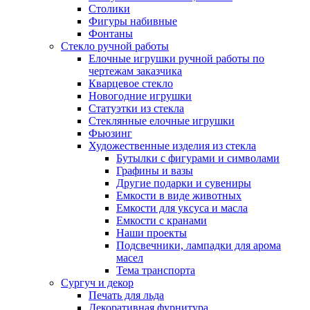
Столики
Фигуры набивные
Фонтаны
Стекло ручной работы
Елочные игрушки ручной работы по
чертежам заказчика
Кварцевое стекло
Новогодние игрушки
Статуэтки из стекла
Стеклянные елочные игрушки
Фьюзинг
Художественные изделия из стекла
Бутылки с фигурами и символами
Графины и вазы
Другие подарки и сувениры
Емкости в виде животных
Емкости для уксуса и масла
Емкости с кранами
Наши проекты
Подсвечники, лампадки для арома
масел
Тема транспорта
Сургуч и декор
Печать для льда
Декоративная фурнитура