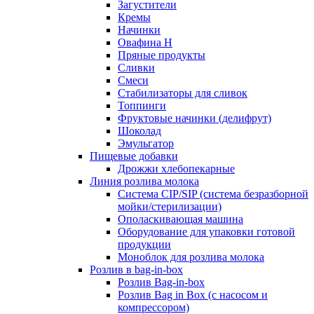
Загустители
Кремы
Начинки
Овафина Н
Пряные продукты
Сливки
Смеси
Стабилизаторы для сливок
Топпинги
Фруктовые начинки (делифрут)
Шоколад
Эмульгатор
Пищевые добавки
Дрожжи хлебопекарные
Линия розлива молока
Система CIP/SIP (система безразборной
мойки/стерилизации)
Ополаскивающая машина
Оборудование для упаковки готовой
продукции
Моноблок для розлива молока
Розлив в bag-in-box
Розлив Bag-in-box
Розлив Bag in Box (с насосом и
компрессором)