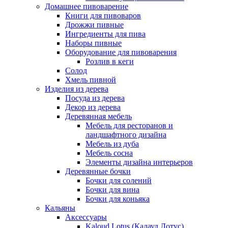
Домашнее пивоварение
Книги для пивоваров
Дрожжи пивные
Ингредиенты для пива
Наборы пивные
Оборудование для пивоварения
Розлив в кеги
Солод
Хмель пивной
Изделия из дерева
Посуда из дерева
Декор из дерева
Деревянная мебель
Мебель для ресторанов и
ландшафтного дизайна
Мебель из дуба
Мебель сосна
Элементы дизайна интерьеров
Деревянные бочки
Бочки для солений
Бочки для вина
Бочки для коньяка
Кальяны
Аксессуары
Kaloud Lotus (Калауд Лотус)