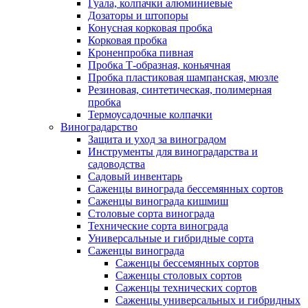
Гуала, колпачки алюминиевые
Дозаторы и штопоры
Конусная корковая пробка
Корковая пробка
Кроненпробка пивная
Пробка Т-образная, коньячная
Пробка пластиковая шампанская, мюзле
Резиновая, синтетическая, полимерная
пробка
Термоусадочные колпачки
Виноградарство
Защита и уход за виноградом
Инструменты для виноградарства и
садоводства
Садовый инвентарь
Саженцы винограда бессемянных сортов
Саженцы винограда кишмиш
Столовые сорта винограда
Технические сорта винограда
Универсальные и гибридные сорта
Саженцы винограда
Саженцы бессемянных сортов
Саженцы столовых сортов
Саженцы технических сортов
Саженцы универсальных и гибридных