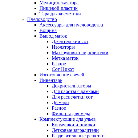
Медицинская тара
Пищевой пластик
Тара для косметики
Пчеловодство
Аксессуары для пчеловодства
Вощина
Вывод маток
Джентерский сот
Изоляторы
Маткоуловители, клеточки
Метка маток
Разное
Сот Никот
Изготовление свечей
Инвентарь
Декристализаторы
Для работы с рамками
Для распечатки сот
Дымари
Разное
Фильтры для меда
Комплектующие для ульев
Кормушки и поилки
Летковые заградители
Разделительные решетки