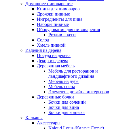
Домашнее пивоварение
Книги для пивоваров
Дрожжи пивные
Ингредиенты для пива
Наборы пивные
Оборудование для пивоварения
Розлив в кеги
Солод
Хмель пивной
Изделия из дерева
Посуда из дерева
Декор из дерева
Деревянная мебель
Мебель для ресторанов и
ландшафтного дизайна
Мебель из дуба
Мебель сосна
Элементы дизайна интерьеров
Деревянные бочки
Бочки для солений
Бочки для вина
Бочки для коньяка
Кальяны
Аксессуары
Kaloud Lotus (Калауд Лотус)