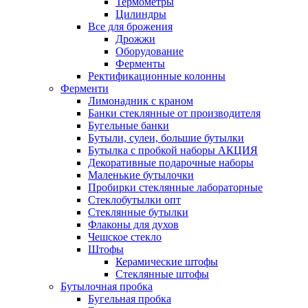
Термометры
Цилиндры
Все для брожения
Дрожжи
Оборудование
Ферменты
Ректификационные колонны
Ферменти
Лимонадник с краном
Банки стеклянные от производителя
Бугельные банки
Бутыли, сулеи, большие бутылки
Бутылка с пробкой наборы АКЦИЯ
Декоративные подарочные наборы
Маленькие бутылочки
Пробирки стеклянные лабораторные
Стеклобутылки опт
Стеклянные бутылки
Флаконы для духов
Чешское стекло
Штофы
Керамические штофы
Стеклянные штофы
Бутылочная пробка
Бугельная пробка