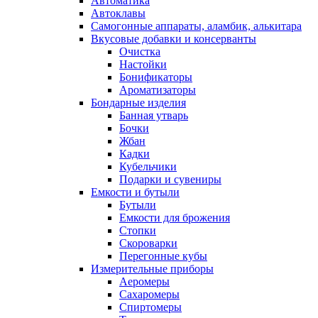
Автоматика
Автоклавы
Самогонные аппараты, аламбик, алькитара
Вкусовые добавки и консерванты
Очистка
Настойки
Бонификаторы
Ароматизаторы
Бондарные изделия
Банная утварь
Бочки
Жбан
Кадки
Кубельчики
Подарки и сувениры
Емкости и бутыли
Бутыли
Емкости для брожения
Стопки
Скороварки
Перегонные кубы
Измерительные приборы
Аеромеры
Сахаромеры
Спиртомеры