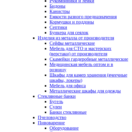
Рукомойники и лейки
Бидоны
Канистры
Емкости разного предназначения
Кормушки и поддоны
Септики
Бункера для сеялок
Изделия из металла от производителя
Сейфы металлические
Мебель для СТО и мастерских
(верстаки) от производителя
Скамейки гардеробные металлические
Медицинская мебель оптом и в
розницу
Шкафы для камер хранения (ячеечные
шкафы, локеры)
Мебель для офиса
Металлические шкафы для одежды
Стеклянные банки
Бугель
Сулеи
Банки стеклянные
Пчеловодство
Пивоварение
Оборудование