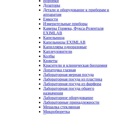
Воронки
Дозаторы
Детали и оборудование к приборам и
аппаратам
Емкости
Измерительные приборы
Камеры Горяева, Фукса-Розенталя
EXIMLAB
Капельница
Капельницы EXIMLAB
Капилляры одноразовые
Каплеуловители
Колбы
Кюветы
Красители и клиническая биохимия
Лопаточка глазная
Лабораторная мерная посуда
Лабораторная посуда из пластика
Лабораторная посуда из фарфора
Лабораторная посуда общего
назначения
Лабораторное оборудование
Лабораторные принадлежности
Мешалка стеклянная
Микробюретка