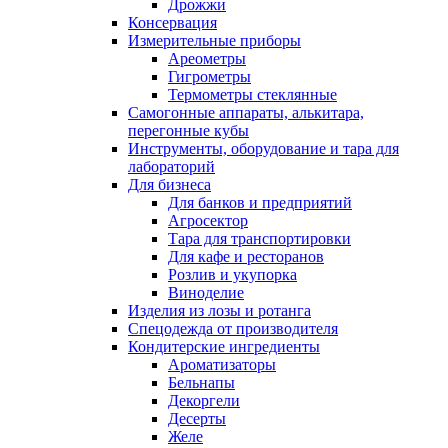
Дрожжи
Консервация
Измерительные приборы
Ареометры
Гигрометры
Термометры стеклянные
Самогонные аппараты, алькитара,
перегонные кубы
Инструменты, оборудование и тара для
лабораторий
Для бизнеса
Для банков и предприятий
Агросектор
Тара для транспортировки
Для кафе и ресторанов
Розлив и укупорка
Виноделие
Изделия из лозы и ротанга
Спецодежда от производителя
Кондитерские ингредиенты
Ароматизаторы
Бельнапы
Декоргели
Десерты
Желe