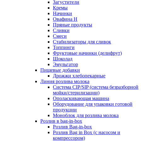
Загустители
Кремы
Начинки
Овафина Н
Пряные продукты
Сливки
Смеси
Стабилизаторы для сливок
Топпинги
Фруктовые начинки (делифрут)
Шоколад
Эмульгатор
Пищевые добавки
Дрожжи хлебопекарные
Линия розлива молока
Система CIP/SIP (система безразборной
мойки/стерилизации)
Ополаскивающая машина
Оборудование для упаковки готовой
продукции
Моноблок для розлива молока
Розлив в bag-in-box
Розлив Bag-in-box
Розлив Bag in Box (с насосом и
компрессором)