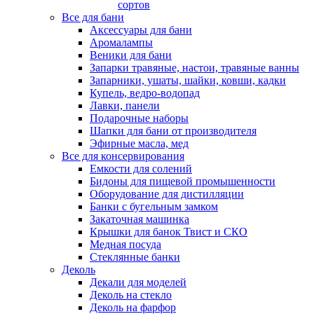
сортов
Все для бани
Аксессуары для бани
Аромалампы
Веники для бани
Запарки травяные, настои, травяные ванны
Запарники, ушаты, шайки, ковши, кадки
Купель, ведро-водопад
Лавки, панели
Подарочные наборы
Шапки для бани от производителя
Эфирные масла, мед
Все для консервирования
Емкости для солений
Бидоны для пищевой промышенности
Оборудование для дистилляции
Банки с бугельным замком
Закаточная машинка
Крышки для банок Твист и СКО
Медная посуда
Стеклянные банки
Деколь
Декали для моделей
Деколь на стекло
Деколь на фарфор