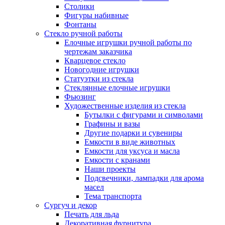
Столики
Фигуры набивные
Фонтаны
Стекло ручной работы
Елочные игрушки ручной работы по
чертежам заказчика
Кварцевое стекло
Новогодние игрушки
Статуэтки из стекла
Стеклянные елочные игрушки
Фьюзинг
Художественные изделия из стекла
Бутылки с фигурами и символами
Графины и вазы
Другие подарки и сувениры
Емкости в виде животных
Емкости для уксуса и масла
Емкости с кранами
Наши проекты
Подсвечники, лампадки для арома
масел
Тема транспорта
Сургуч и декор
Печать для льда
Декоративная фурнитура