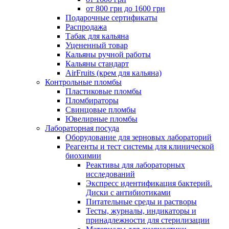
от 800 грн до 1600 грн
Подарочные сертификаты
Распродажа
Табак для кальяна
Уцененный товар
Кальяны ручной работы
Кальяны стандарт
AirFruits (крем для кальяна)
Контрольные пломбы
Пластиковые пломбы
Пломбираторы
Свинцовые пломбы
Ювелирные пломбы
Лабораторная посуда
Оборудование для зерновых лабораторий
Реагенты и тест системы для клинической
биохимии
Реактивы для лабораторных
исследований
Экспресс идентификация бактерий.
Диски с антибиотиками
Питательные среды и растворы
Тесты, журналы, индикаторы и
принадлежности для стерилизации