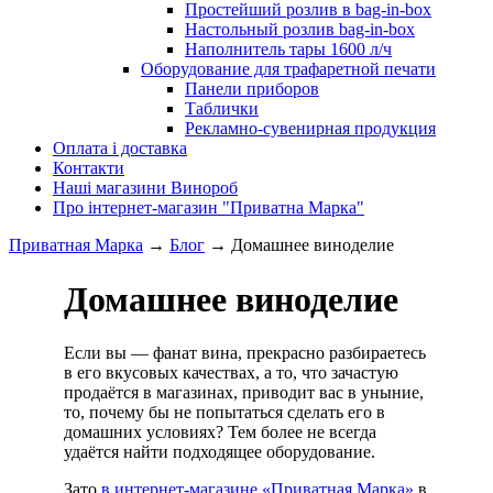
Простейший розлив в bag-in-box
Настольный розлив bag-in-box
Наполнитель тары 1600 л/ч
Оборудование для трафаретной печати
Панели приборов
Таблички
Рекламно-сувенирная продукция
Оплата і доставка
Контакти
Наші магазини Винороб
Про інтернет-магазин "Приватна Марка"
Приватная Марка
→
Блог
→
Домашнее виноделие
Домашнее виноделие
Если вы — фанат вина, прекрасно разбираетесь
в его вкусовых качествах, а то, что зачастую
продаётся в магазинах, приводит вас в уныние,
то, почему бы не попытаться сделать его в
домашних условиях? Тем более не всегда
удаётся найти подходящее оборудование.
Зато
в интернет-магазине «Приватная Марка»
в