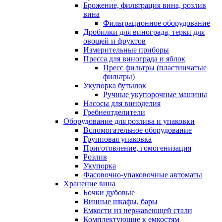
Брожение, фильтрация вина, розлив
вина
Фильтрационное оборудование
Дробилки для винограда, терки для
овощей и фруктов
Измерительные приборы
Пресса для винограда и яблок
Пресс фильтры (пластинчатые
фильтры)
Укупорка бутылок
Ручные укупорочные машины
Насосы для виноделия
Гребнеотделители
Оборудование для розлива и упаковки
Вспомогательное оборудование
Групповая упаковка
Приготовление, гомогенизация
Розлив
Укупорка
Фасовочно-упаковочные автоматы
Хранение вина
Бочки дубовые
Винные шкафы, бары
Емкости из нержавеющей стали
Комплектующие к емкостям