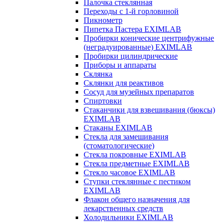
Палочка стеклянная
Переходы с 1-й горловиной
Пикнометр
Пипетка Пастера EXIMLAB
Пробирки конические центрифужные
(неградуированные) EXIMLAB
Пробирки цилиндрические
Приборы и аппараты
Склянка
Склянки для реактивов
Сосуд для музейных препаратов
Спиртовки
Стаканчики для взвешивания (бюксы)
EXIMLAB
Стаканы EXIMLAB
Стекла для замешивания
(стоматологические)
Стекла покровные EXIMLAB
Стекла предметные EXIMLAB
Стекло часовое EXIMLAB
Ступки стеклянные с пестиком
EXIMLAB
Флакон общего назначения для
лекарственных средств
Холодильники EXIMLAB