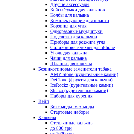
Другие аксессуары
Кейсы/сумки для кальянов
Колбы для кальяна
Комплектующие для шланга
Корзины для угля
Одноразовые мундштуки
Подсветка для кальяна
Приборы для розжига угля
Силиконовые чехлы для iPhone
Уголь для кальяна
Чаши для кальяна
Шланги для кальяна
Безникотиновые заменители табака
AMY Stone (курительные камни)
DeCloud (фрукты для кальяна)
IceRockz (курительные камни)
Shiazo (курительные камни)
Наборы для курения
Вейп
Бокс моды, мех моды
Стартовые наборы
Кальяны
Стеклянные кальяны
до 800 грн
от 1600 грн