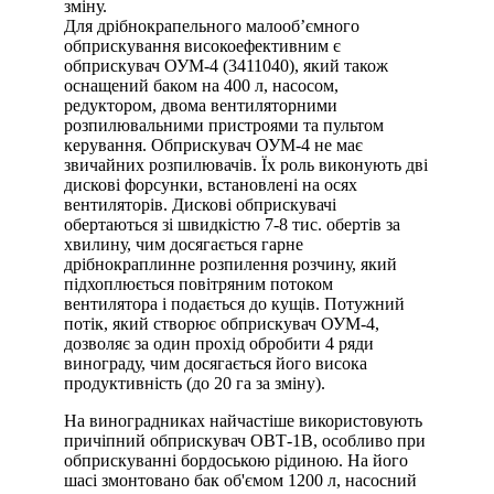
зміну.
Для дрібнокрапельного малооб’ємного
обприскування високоефективним є
обприскувач ОУМ-4 (3411040), який також
оснащений баком на 400 л, насосом,
редуктором, двома вентиляторними
розпилювальними пристроями та пультом
керування. Обприскувач ОУМ-4 не має
звичайних розпилювачів. Їх роль виконують дві
дискові форсунки, встановлені на осях
вентиляторів. Дискові обприскувачі
обертаються зі швидкістю 7-8 тис. обертів за
хвилину, чим досягається гарне
дрібнокраплинне розпилення розчину, який
підхоплюється повітряним потоком
вентилятора і подається до кущів. Потужний
потік, який створює обприскувач ОУМ-4,
дозволяє за один прохід обробити 4 ряди
винограду, чим досягається його висока
продуктивність (до 20 га за зміну).
На виноградниках найчастіше використовують
причіпний обприскувач ОВТ-1В, особливо при
обприскуванні бордоською рідиною. На його
шасі змонтовано бак об'ємом 1200 л, насосний