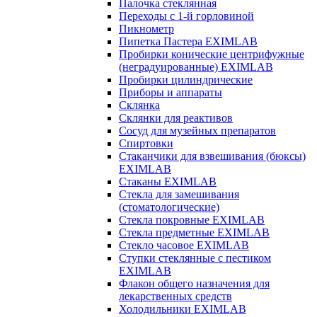
Палочка стеклянная
Переходы с 1-й горловиной
Пикнометр
Пипетка Пастера EXIMLAB
Пробирки конические центрифужные
(неградуированные) EXIMLAB
Пробирки цилиндрические
Приборы и аппараты
Склянка
Склянки для реактивов
Сосуд для музейных препаратов
Спиртовки
Стаканчики для взвешивания (бюксы)
EXIMLAB
Стаканы EXIMLAB
Стекла для замешивания
(стоматологические)
Стекла покровные EXIMLAB
Стекла предметные EXIMLAB
Стекло часовое EXIMLAB
Ступки стеклянные с пестиком
EXIMLAB
Флакон общего назначения для
лекарственных средств
Холодильники EXIMLAB