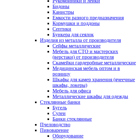
Рукомойники и лейки
Бидоны
Канистры
Емкости разного предназначения
Кормушки и поддоны
Септики
Бункера для сеялок
Изделия из металла от производителя
Сейфы металлические
Мебель для СТО и мастерских
(верстаки) от производителя
Скамейки гардеробные металлические
Медицинская мебель оптом и в
розницу
Шкафы для камер хранения (ячеечные
шкафы, локеры)
Мебель для офиса
Металлические шкафы для одежды
Стеклянные банки
Бугель
Сулеи
Банки стеклянные
Пчеловодство
Пивоварение
Оборудование