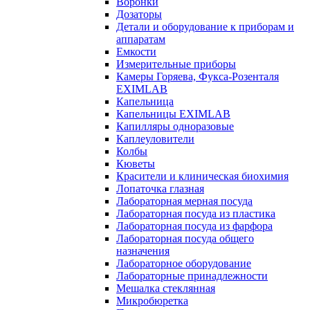
Воронки
Дозаторы
Детали и оборудование к приборам и
аппаратам
Емкости
Измерительные приборы
Камеры Горяева, Фукса-Розенталя
EXIMLAB
Капельница
Капельницы EXIMLAB
Капилляры одноразовые
Каплеуловители
Колбы
Кюветы
Красители и клиническая биохимия
Лопаточка глазная
Лабораторная мерная посуда
Лабораторная посуда из пластика
Лабораторная посуда из фарфора
Лабораторная посуда общего
назначения
Лабораторное оборудование
Лабораторные принадлежности
Мешалка стеклянная
Микробюретка