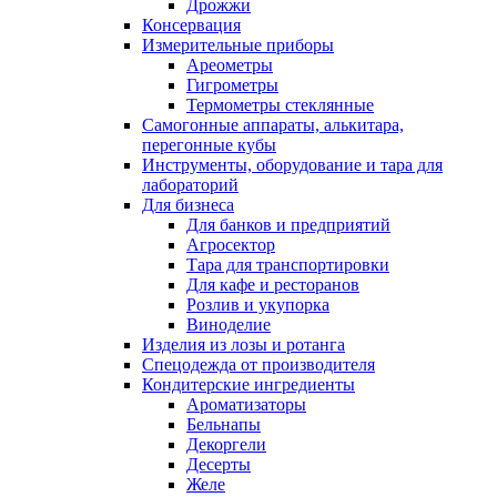
Дрожжи
Консервация
Измерительные приборы
Ареометры
Гигрометры
Термометры стеклянные
Самогонные аппараты, алькитара,
перегонные кубы
Инструменты, оборудование и тара для
лабораторий
Для бизнеса
Для банков и предприятий
Агросектор
Тара для транспортировки
Для кафе и ресторанов
Розлив и укупорка
Виноделие
Изделия из лозы и ротанга
Спецодежда от производителя
Кондитерские ингредиенты
Ароматизаторы
Бельнапы
Декоргели
Десерты
Желe