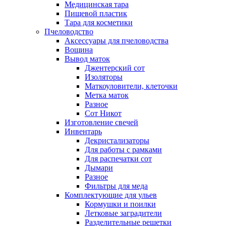
Медицинская тара
Пищевой пластик
Тара для косметики
Пчеловодство
Аксессуары для пчеловодства
Вощина
Вывод маток
Джентерский сот
Изоляторы
Маткоуловители, клеточки
Метка маток
Разное
Сот Никот
Изготовление свечей
Инвентарь
Декристализаторы
Для работы с рамками
Для распечатки сот
Дымари
Разное
Фильтры для меда
Комплектующие для ульев
Кормушки и поилки
Летковые заградители
Разделительные решетки