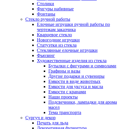
Столики
Фигуры набивные
Фонтаны
Стекло ручной работы
Елочные игрушки ручной работы по
чертежам заказчика
Кварцевое стекло
Новогодние игрушки
Статуэтки из стекла
Стеклянные елочные игрушки
Фьюзинг
Художественные изделия из стекла
Бутылки с фигурами и символами
Графины и вазы
Другие подарки и сувениры
Емкости в виде животных
Емкости для уксуса и масла
Емкости с кранами
Наши проекты
Подсвечники, лампадки для арома
масел
Тема транспорта
Сургуч и декор
Печать для льда
Декоративная фурнитура