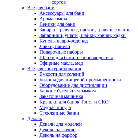
сортов
Все для бани
Аксессуары для бани
Аромалампы
Веники для бани
Запарки травяные, настои, травяные ванны
Запарники, ушаты, шайки, ковши, кадки
Купель, ведро-водопад
Лавки, панели
Подарочные наборы
Шапки для бани от производителя
Эфирные масла, мед
Все для консервирования
Емкости для солений
Бидоны для пищевой промышенности
Оборудование для дистилляции
Банки с бугельным замком
Закаточная машинка
Крышки для банок Твист и СКО
Медная посуда
Стеклянные банки
Деколь
Декали для моделей
Деколь на стекло
Деколь на фарфор