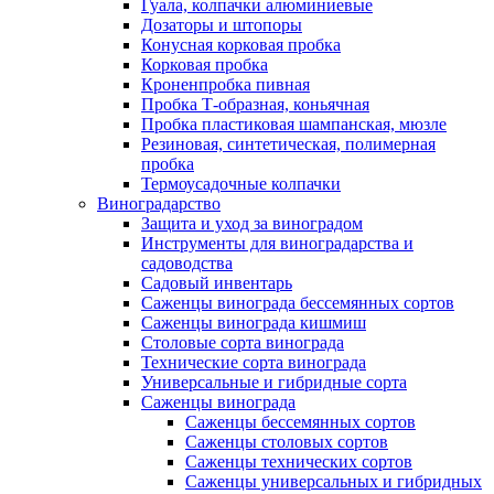
Гуала, колпачки алюминиевые
Дозаторы и штопоры
Конусная корковая пробка
Корковая пробка
Кроненпробка пивная
Пробка Т-образная, коньячная
Пробка пластиковая шампанская, мюзле
Резиновая, синтетическая, полимерная
пробка
Термоусадочные колпачки
Виноградарство
Защита и уход за виноградом
Инструменты для виноградарства и
садоводства
Садовый инвентарь
Саженцы винограда бессемянных сортов
Саженцы винограда кишмиш
Столовые сорта винограда
Технические сорта винограда
Универсальные и гибридные сорта
Саженцы винограда
Саженцы бессемянных сортов
Саженцы столовых сортов
Саженцы технических сортов
Саженцы универсальных и гибридных