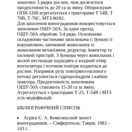
захоплює 3 рядки рослин, чим досягається
продуктивність до 20 га за зміну. Обприскувач
ОПВ-1200 агрегатується з тракторами Т 54В, Т
70В, Т-70С, МТЗ-80/82.
Для запилення виноградників використовується
запилювач ОШУ-50А. За один прохід
ОШУ-50А обробляє 3-4 ряди. Основними
складовими частинами запилювача є: бункер із
ворушилкою, шнековий живильник із
живильним механізмом, редуктор, інжектор та
пиловий пристрій. З бункера через живильник і
жолоб пестициди надходять у вхідний отвір
вентилятора і потоком повітря подаються до
рослин. Напрямок руху повітряно-пилового
потоку регулюється гідроциліндром з кабіни
трактора. Продуктивність запилювача
ОШУ-50А становить 15-20 га за зміну.
Агрегатується з тракторами Т-25, Т-54В і МТЗ
усіх модифікацій.
БІБЛІОГРАФІЧНИЙ СПИСОК
Асрієв Є. А. Комплексний захист
виноградників. – Сімферополь: Таврія, 1983 –
143 с.