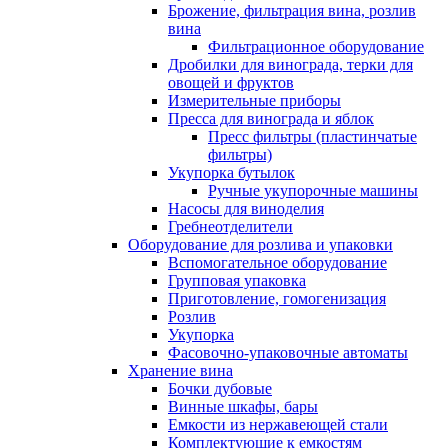
Брожение, фильтрация вина, розлив
вина
Фильтрационное оборудование
Дробилки для винограда, терки для
овощей и фруктов
Измерительные приборы
Пресса для винограда и яблок
Пресс фильтры (пластинчатые
фильтры)
Укупорка бутылок
Ручные укупорочные машины
Насосы для виноделия
Гребнеотделители
Оборудование для розлива и упаковки
Вспомогательное оборудование
Групповая упаковка
Приготовление, гомогенизация
Розлив
Укупорка
Фасовочно-упаковочные автоматы
Хранение вина
Бочки дубовые
Винные шкафы, бары
Емкости из нержавеющей стали
Комплектующие к емкостям