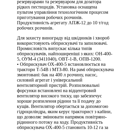
резервуарами та резервуаром для дозатора
рідких пестицидів. Установка оснащена
пультом управління технологічним процесом
приготування робочих розчинів.
Продуктивність агрегату АПЖ-12 до 10 т/год
робочих розчинів.
Для захисту винограду від шкідників і хвороб
використовують обприскувачі та запилювачі.
Промисловість випускає кілька типів
обприскувачів, найпоширеніші з яких: ОН-400-
5, ОУМ-4 (3411040), ОВТ-1-В, ОПВ-1200.
• Обприскувач ОХ-400-5 встановлюється на
трактори Т-54В і МТЗ-80. На рамі обприскувача
змонтовані: бак на 400 л розчину, насос,
силовий агрегат і універсальний
вентиляторний пристрій. Розпилювальні
форсунки встановлені на відцентровий
вентилятор високого тиску, що забезпечує
хороше розпилення рідини та її подачу до
кущів. Вентилятор обертається за допомогою
гідроциліндра, яким керує тракторист з кабіни,
що дозволяє змінювати напрямок повітряно-
рідинного потоку на ходу. Продуктивність
обприскувача ОХ-400-5 становить 10-12 га за