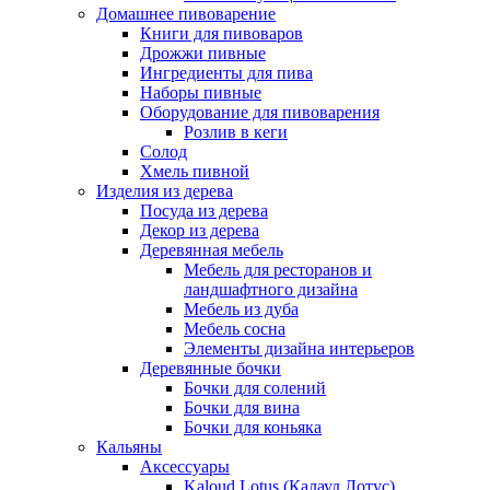
Домашнее пивоварение
Книги для пивоваров
Дрожжи пивные
Ингредиенты для пива
Наборы пивные
Оборудование для пивоварения
Розлив в кеги
Солод
Хмель пивной
Изделия из дерева
Посуда из дерева
Декор из дерева
Деревянная мебель
Мебель для ресторанов и
ландшафтного дизайна
Мебель из дуба
Мебель сосна
Элементы дизайна интерьеров
Деревянные бочки
Бочки для солений
Бочки для вина
Бочки для коньяка
Кальяны
Аксессуары
Kaloud Lotus (Калауд Лотус)