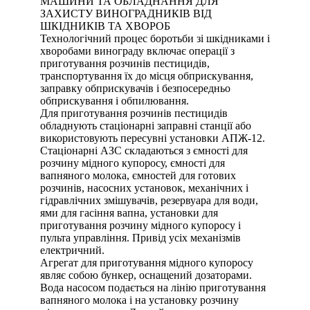
МАШИНИ ТА ОБЛАДНАННЯ ДЛЯ
ЗАХИСТУ ВИНОГРАДНИКІВ ВІД
ШКІДНИКІВ ТА ХВОРОБ
Технологічний процес боротьби зі шкідниками і
хворобами винограду включає операції з
приготування розчинів пестицидів,
транспортування їх до місця обприскування,
заправку обприскувачів і безпосередньо
обприскування і обпилювання.
Для приготування розчинів пестицидів
обладнують стаціонарні заправні станції або
використовують пересувні установки АПЖ-12.
Стаціонарні АЗС складаються з ємності для
розчину мідного купоросу, ємності для
вапняного молока, ємностей для готових
розчинів, насосних установок, механічних і
гідравлічних змішувачів, резервуара для води,
ями для гасіння вапна, установки для
приготування розчину мідного купоросу і
пульта управління. Привід усіх механізмів
електричний.
Агрегат для приготування мідного купоросу
являє собою бункер, оснащений дозаторами.
Вода насосом подається на лінію приготування
вапняного молока і на установку розчину