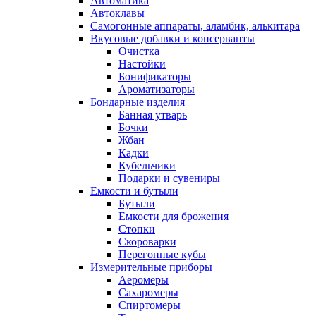
Автоматика
Автоклавы
Самогонные аппараты, аламбик, алькитара
Вкусовые добавки и консерванты
Очистка
Настойки
Бонификаторы
Ароматизаторы
Бондарные изделия
Банная утварь
Бочки
Жбан
Кадки
Кубельчики
Подарки и сувениры
Емкости и бутыли
Бутыли
Емкости для брожения
Стопки
Скороварки
Перегонные кубы
Измерительные приборы
Аеромеры
Сахаромеры
Спиртомеры