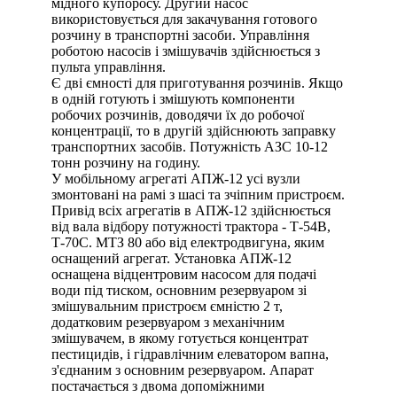
мідного купоросу. Другий насос
використовується для закачування готового
розчину в транспортні засоби. Управління
роботою насосів і змішувачів здійснюється з
пульта управління.
Є дві ємності для приготування розчинів. Якщо
в одній готують і змішують компоненти
робочих розчинів, доводячи їх до робочої
концентрації, то в другій здійснюють заправку
транспортних засобів. Потужність АЗС 10-12
тонн розчину на годину.
У мобільному агрегаті АПЖ-12 усі вузли
змонтовані на рамі з шасі та зчіпним пристроєм.
Привід всіх агрегатів в АПЖ-12 здійснюється
від вала відбору потужності трактора - Т-54В,
Т-70С. МТЗ 80 або від електродвигуна, яким
оснащений агрегат. Установка АПЖ-12
оснащена відцентровим насосом для подачі
води під тиском, основним резервуаром зі
змішувальним пристроєм ємністю 2 т,
додатковим резервуаром з механічним
змішувачем, в якому готується концентрат
пестицидів, і гідравлічним елеватором вапна,
з'єднаним з основним резервуаром. Апарат
постачається з двома допоміжними