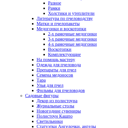
Разное
Рамки
Холстики и утеплители
Литература по пчеловодству
Матки и пчелопакеты
Медогонки и воскотопки
2-х рамочные медогонки
3-х рамочные медогонки
4-х рамочные медогонки
Воскотопки
Комплектующие
На помощь мастеру
Одежда для пчеловода
Препараты для пчел
Семена медоносов
Тара
Улья для пчел
Фильмы для пчеловодов
Садовые фигуры
Декор из полистоуна
Журнальные столы
Новогодние сувениры
Полистоун Кашпо
Светильники
Статуэтки Ангелочки, ангелы