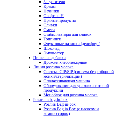
Загустители
Кремы
Начинки
Овафина Н
Пряные продукты
Сливки
Смеси
Стабилизаторы для сливок
Топпинги
Фруктовые начинки (делифрут)
Шоколад
Эмульгатор
Пищевые добавки
Дрожжи хлебопекарные
Линия розлива молока
Система CIP/SIP (система безразборной
мойки/стерилизации)
Ополаскивающая машина
Оборудование для упаковки готовой
продукции
Моноблок для розлива молока
Розлив в bag-in-box
Розлив Bag-in-box
Розлив Bag in Box (с насосом и
компрессором)