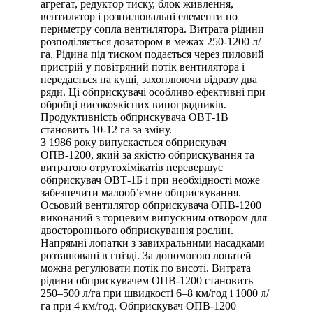
агрегат, редуктор тиску, блок живлення,
вентилятор і розпилювальні елементи по
периметру сопла вентилятора. Витрата рідини
розподіляється дозатором в межах 250-1200 л/
га. Рідина під тиском подається через пиловий
пристрій у повітряний потік вентилятора і
передається на кущі, захоплюючи відразу два
ряди. Ці обприскувачі особливо ефективні при
обробці високоякісних виноградників.
Продуктивність обприскувача ОВТ-1В
становить 10-12 га за зміну.
З 1986 року випускається обприскувач
ОПВ-1200, який за якістю обприскування та
витратою отрутохімікатів перевершує
обприскувач ОВТ-1Б і при необхідності може
забезпечити малооб’ємне обприскування.
Осьовий вентилятор обприскувача ОПВ-1200
виконаний з торцевим випускним отвором для
двостороннього обприскування рослин.
Напрямні лопатки з завихральними насадками
розташовані в гнізді. За допомогою лопатей
можна регулювати потік по висоті. Витрата
рідини обприскувачем ОПВ-1200 становить
250–500 л/га при швидкості 6–8 км/год і 1000 л/
га при 4 км/год. Обприскувач ОПВ-1200