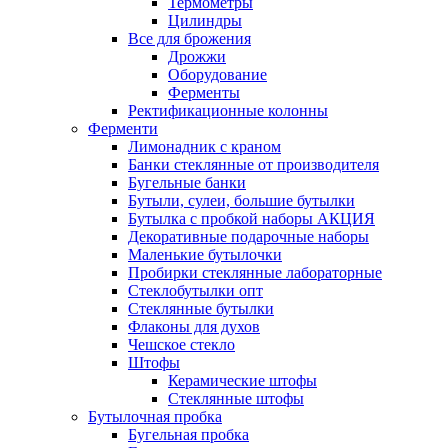
Термометры
Цилиндры
Все для брожения
Дрожжи
Оборудование
Ферменты
Ректификационные колонны
Ферменти
Лимонадник с краном
Банки стеклянные от производителя
Бугельные банки
Бутыли, сулеи, большие бутылки
Бутылка с пробкой наборы АКЦИЯ
Декоративные подарочные наборы
Маленькие бутылочки
Пробирки стеклянные лабораторные
Стеклобутылки опт
Стеклянные бутылки
Флаконы для духов
Чешское стекло
Штофы
Керамические штофы
Стеклянные штофы
Бутылочная пробка
Бугельная пробка