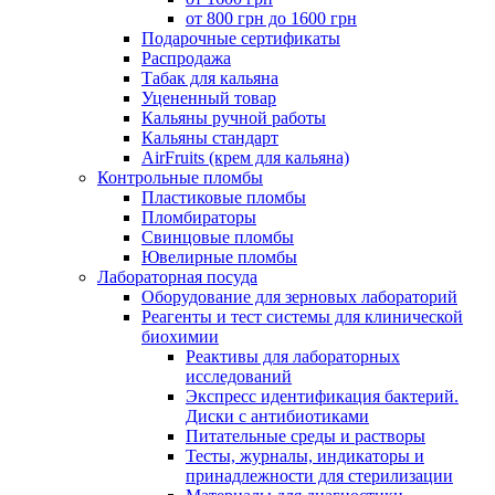
от 800 грн до 1600 грн
Подарочные сертификаты
Распродажа
Табак для кальяна
Уцененный товар
Кальяны ручной работы
Кальяны стандарт
AirFruits (крем для кальяна)
Контрольные пломбы
Пластиковые пломбы
Пломбираторы
Свинцовые пломбы
Ювелирные пломбы
Лабораторная посуда
Оборудование для зерновых лабораторий
Реагенты и тест системы для клинической
биохимии
Реактивы для лабораторных
исследований
Экспресс идентификация бактерий.
Диски с антибиотиками
Питательные среды и растворы
Тесты, журналы, индикаторы и
принадлежности для стерилизации