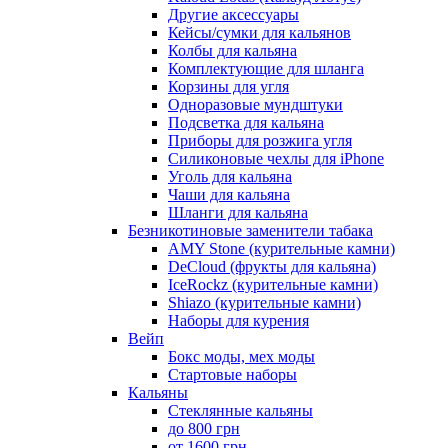
Другие аксессуары
Кейсы/сумки для кальянов
Колбы для кальяна
Комплектующие для шланга
Корзины для угля
Одноразовые мундштуки
Подсветка для кальяна
Приборы для розжига угля
Силиконовые чехлы для iPhone
Уголь для кальяна
Чаши для кальяна
Шланги для кальяна
Безникотиновые заменители табака
AMY Stone (курительные камни)
DeCloud (фрукты для кальяна)
IceRockz (курительные камни)
Shiazo (курительные камни)
Наборы для курения
Вейп
Бокс моды, мех моды
Стартовые наборы
Кальяны
Стеклянные кальяны
до 800 грн
от 1600 грн