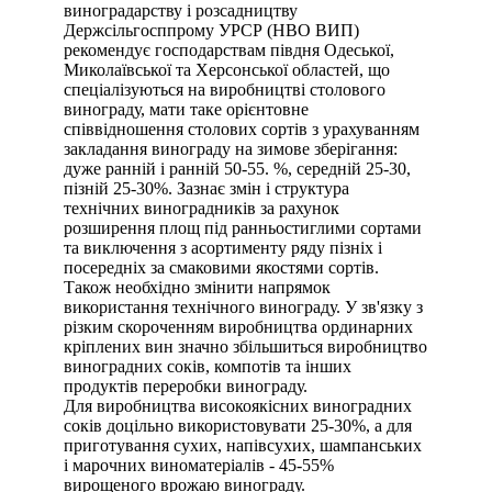
виноградарству і розсадництву
Держсільгосппрому УРСР (НВО ВИП)
рекомендує господарствам півдня Одеської,
Миколаївської та Херсонської областей, що
спеціалізуються на виробництві столового
винограду, мати таке орієнтовне
співвідношення столових сортів з урахуванням
закладання винограду на зимове зберігання:
дуже ранній і ранній 50-55. %, середній 25-30,
пізній 25-30%. Зазнає змін і структура
технічних виноградників за рахунок
розширення площ під ранньостиглими сортами
та виключення з асортименту ряду пізніх і
посередніх за смаковими якостями сортів.
Також необхідно змінити напрямок
використання технічного винограду. У зв'язку з
різким скороченням виробництва ординарних
кріплених вин значно збільшиться виробництво
виноградних соків, компотів та інших
продуктів переробки винограду.
Для виробництва високоякісних виноградних
соків доцільно використовувати 25-30%, а для
приготування сухих, напівсухих, шампанських
і марочних виноматеріалів - 45-55%
вирощеного врожаю винограду.