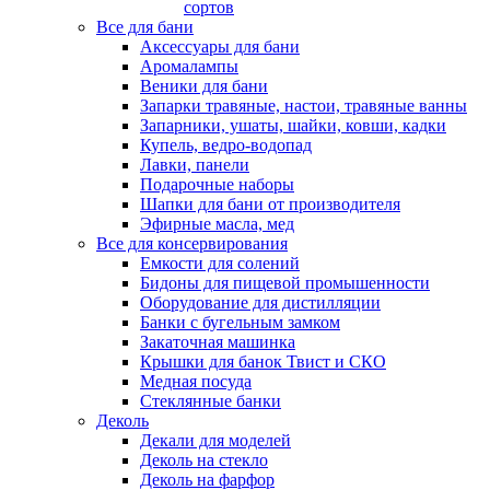
сортов
Все для бани
Аксессуары для бани
Аромалампы
Веники для бани
Запарки травяные, настои, травяные ванны
Запарники, ушаты, шайки, ковши, кадки
Купель, ведро-водопад
Лавки, панели
Подарочные наборы
Шапки для бани от производителя
Эфирные масла, мед
Все для консервирования
Емкости для солений
Бидоны для пищевой промышенности
Оборудование для дистилляции
Банки с бугельным замком
Закаточная машинка
Крышки для банок Твист и СКО
Медная посуда
Стеклянные банки
Деколь
Декали для моделей
Деколь на стекло
Деколь на фарфор