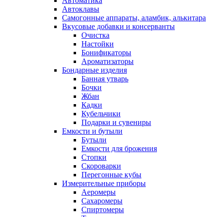
Автоматика
Автоклавы
Самогонные аппараты, аламбик, алькитара
Вкусовые добавки и консерванты
Очистка
Настойки
Бонификаторы
Ароматизаторы
Бондарные изделия
Банная утварь
Бочки
Жбан
Кадки
Кубельчики
Подарки и сувениры
Емкости и бутыли
Бутыли
Емкости для брожения
Стопки
Скороварки
Перегонные кубы
Измерительные приборы
Аеромеры
Сахаромеры
Спиртомеры