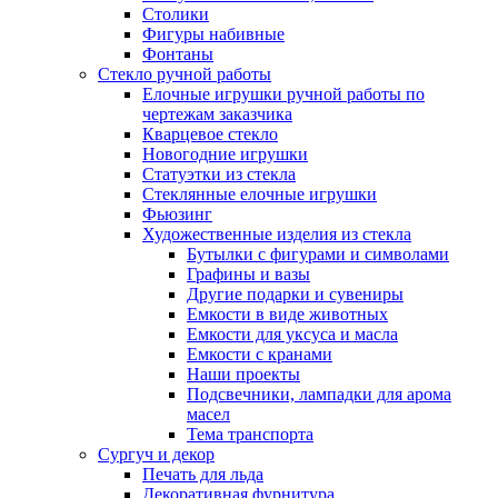
Столики
Фигуры набивные
Фонтаны
Стекло ручной работы
Елочные игрушки ручной работы по
чертежам заказчика
Кварцевое стекло
Новогодние игрушки
Статуэтки из стекла
Стеклянные елочные игрушки
Фьюзинг
Художественные изделия из стекла
Бутылки с фигурами и символами
Графины и вазы
Другие подарки и сувениры
Емкости в виде животных
Емкости для уксуса и масла
Емкости с кранами
Наши проекты
Подсвечники, лампадки для арома
масел
Тема транспорта
Сургуч и декор
Печать для льда
Декоративная фурнитура