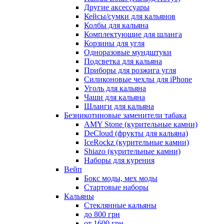
Другие аксессуары
Кейсы/сумки для кальянов
Колбы для кальяна
Комплектующие для шланга
Корзины для угля
Одноразовые мундштуки
Подсветка для кальяна
Приборы для розжига угля
Силиконовые чехлы для iPhone
Уголь для кальяна
Чаши для кальяна
Шланги для кальяна
Безникотиновые заменители табака
AMY Stone (курительные камни)
DeCloud (фрукты для кальяна)
IceRockz (курительные камни)
Shiazo (курительные камни)
Наборы для курения
Вейп
Бокс моды, мех моды
Стартовые наборы
Кальяны
Стеклянные кальяны
до 800 грн
от 1600 грн