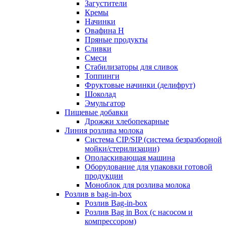
Загустители
Кремы
Начинки
Овафина Н
Пряные продукты
Сливки
Смеси
Стабилизаторы для сливок
Топпинги
Фруктовые начинки (делифрут)
Шоколад
Эмульгатор
Пищевые добавки
Дрожжи хлебопекарные
Линия розлива молока
Система CIP/SIP (система безразборной
мойки/стерилизации)
Ополаскивающая машина
Оборудование для упаковки готовой
продукции
Моноблок для розлива молока
Розлив в bag-in-box
Розлив Bag-in-box
Розлив Bag in Box (с насосом и
компрессором)