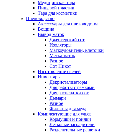
Медицинская тара
Пищевой пластик
Тара для косметики
Пчеловодство
Аксессуары для пчеловодства
Вощина
Вывод маток
Джентерский сот
Изоляторы
Маткоуловители, клеточки
Метка маток
Разное
Сот Никот
Изготовление свечей
Инвентарь
Декристализаторы
Для работы с рамками
Для распечатки сот
Дымари
Разное
Фильтры для меда
Комплектующие для ульев
Кормушки и поилки
Летковые заградители
Разделительные решетки