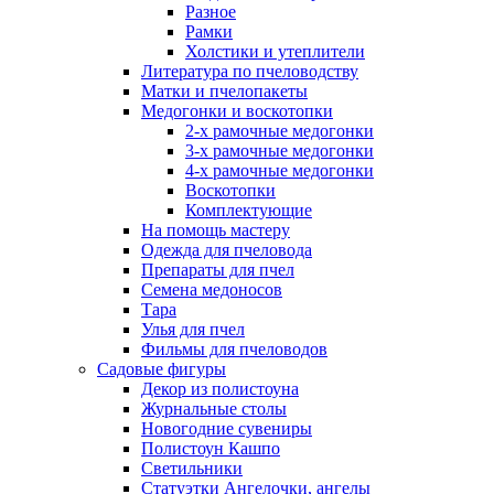
Разное
Рамки
Холстики и утеплители
Литература по пчеловодству
Матки и пчелопакеты
Медогонки и воскотопки
2-х рамочные медогонки
3-х рамочные медогонки
4-х рамочные медогонки
Воскотопки
Комплектующие
На помощь мастеру
Одежда для пчеловода
Препараты для пчел
Семена медоносов
Тара
Улья для пчел
Фильмы для пчеловодов
Садовые фигуры
Декор из полистоуна
Журнальные столы
Новогодние сувениры
Полистоун Кашпо
Светильники
Статуэтки Ангелочки, ангелы