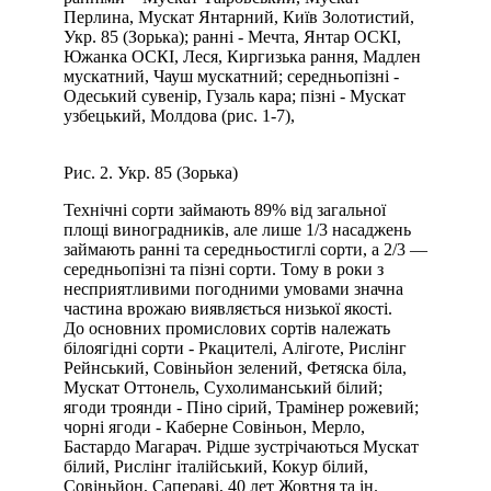
Перлина, Мускат Янтарний, Київ Золотистий,
Укр. 85 (Зорька); ранні - Мечта, Янтар ОСКІ,
Южанка ОСКІ, Леся, Киргизька рання, Мадлен
мускатний, Чауш мускатний; середньопізні -
Одеський сувенір, Гузаль кара; пізні - Мускат
узбецький, Молдова (рис. 1-7),
Рис. 2. Укр. 85 (Зорька)
Технічні сорти займають 89% від загальної
площі виноградників, але лише 1/3 насаджень
займають ранні та середньостиглі сорти, а 2/3 —
середньопізні та пізні сорти. Тому в роки з
несприятливими погодними умовами значна
частина врожаю виявляється низької якості.
До основних промислових сортів належать
білоягідні сорти - Ркацителі, Аліготе, Рислінг
Рейнський, Совіньйон зелений, Фетяска біла,
Мускат Оттонель, Сухолиманський білий;
ягоди троянди - Піно сірий, Трамінер рожевий;
чорні ягоди - Каберне Совіньон, Мерло,
Бастардо Магарач. Рідше зустрічаються Мускат
білий, Рислінг італійський, Кокур білий,
Совіньйон, Сапераві, 40 лет Жовтня та ін.