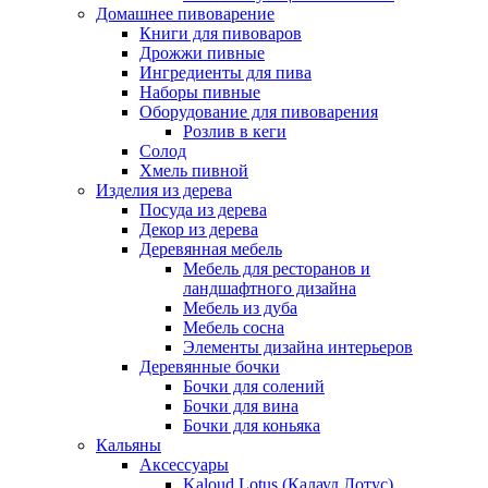
Домашнее пивоварение
Книги для пивоваров
Дрожжи пивные
Ингредиенты для пива
Наборы пивные
Оборудование для пивоварения
Розлив в кеги
Солод
Хмель пивной
Изделия из дерева
Посуда из дерева
Декор из дерева
Деревянная мебель
Мебель для ресторанов и
ландшафтного дизайна
Мебель из дуба
Мебель сосна
Элементы дизайна интерьеров
Деревянные бочки
Бочки для солений
Бочки для вина
Бочки для коньяка
Кальяны
Аксессуары
Kaloud Lotus (Калауд Лотус)