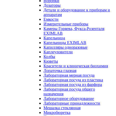
Воронки
Дозаторы
Детали и оборудование к приборам и
аппаратам
Емкости
Измерительные приборы
Камеры Горяева, Фукса-Розенталя
EXIMLAB
Капельница
Капельницы EXIMLAB
Капилляры одноразовые
Каплеуловители
Колбы
Кюветы
Красители и клиническая биохимия
Лопаточка глазная
Лабораторная мерная посуда
Лабораторная посуда из пластика
Лабораторная посуда из фарфора
Лабораторная посуда общего
назначения
Лабораторное оборудование
Лабораторные принадлежности
Мешалка стеклянная
Микробюретка