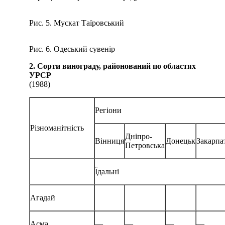
Рис. 5. Мускат Таїровський
Рис. 6. Одеський сувенір
2. Сорти винограду, районований по областях
УРСР
(1988)
Регіони
Різноманітність
Дніпро-
Вінниця
Донецьк
Закарпа
Петровська
Їдальні
Агадай
Асма
—
—
—
—