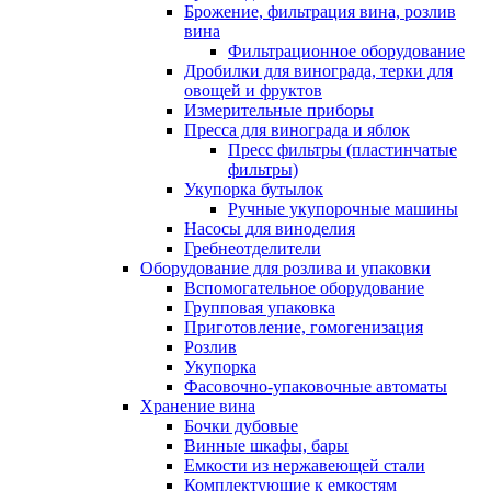
Брожение, фильтрация вина, розлив
вина
Фильтрационное оборудование
Дробилки для винограда, терки для
овощей и фруктов
Измерительные приборы
Пресса для винограда и яблок
Пресс фильтры (пластинчатые
фильтры)
Укупорка бутылок
Ручные укупорочные машины
Насосы для виноделия
Гребнеотделители
Оборудование для розлива и упаковки
Вспомогательное оборудование
Групповая упаковка
Приготовление, гомогенизация
Розлив
Укупорка
Фасовочно-упаковочные автоматы
Хранение вина
Бочки дубовые
Винные шкафы, бары
Емкости из нержавеющей стали
Комплектующие к емкостям