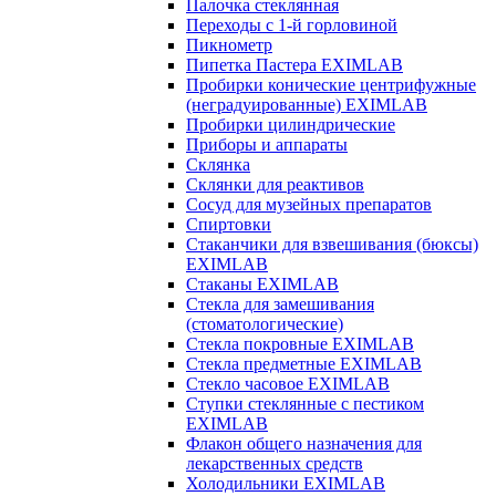
Палочка стеклянная
Переходы с 1-й горловиной
Пикнометр
Пипетка Пастера EXIMLAB
Пробирки конические центрифужные
(неградуированные) EXIMLAB
Пробирки цилиндрические
Приборы и аппараты
Склянка
Склянки для реактивов
Сосуд для музейных препаратов
Спиртовки
Стаканчики для взвешивания (бюксы)
EXIMLAB
Стаканы EXIMLAB
Стекла для замешивания
(стоматологические)
Стекла покровные EXIMLAB
Стекла предметные EXIMLAB
Стекло часовое EXIMLAB
Ступки стеклянные с пестиком
EXIMLAB
Флакон общего назначения для
лекарственных средств
Холодильники EXIMLAB