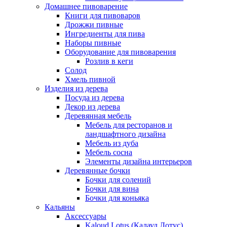
Домашнее пивоварение
Книги для пивоваров
Дрожжи пивные
Ингредиенты для пива
Наборы пивные
Оборудование для пивоварения
Розлив в кеги
Солод
Хмель пивной
Изделия из дерева
Посуда из дерева
Декор из дерева
Деревянная мебель
Мебель для ресторанов и
ландшафтного дизайна
Мебель из дуба
Мебель сосна
Элементы дизайна интерьеров
Деревянные бочки
Бочки для солений
Бочки для вина
Бочки для коньяка
Кальяны
Аксессуары
Kaloud Lotus (Калауд Лотус)