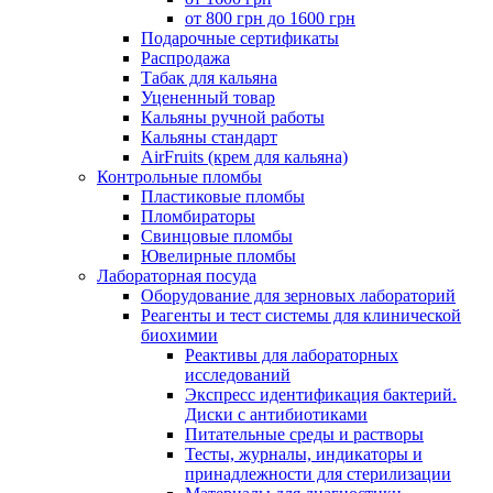
от 800 грн до 1600 грн
Подарочные сертификаты
Распродажа
Табак для кальяна
Уцененный товар
Кальяны ручной работы
Кальяны стандарт
AirFruits (крем для кальяна)
Контрольные пломбы
Пластиковые пломбы
Пломбираторы
Свинцовые пломбы
Ювелирные пломбы
Лабораторная посуда
Оборудование для зерновых лабораторий
Реагенты и тест системы для клинической
биохимии
Реактивы для лабораторных
исследований
Экспресс идентификация бактерий.
Диски с антибиотиками
Питательные среды и растворы
Тесты, журналы, индикаторы и
принадлежности для стерилизации