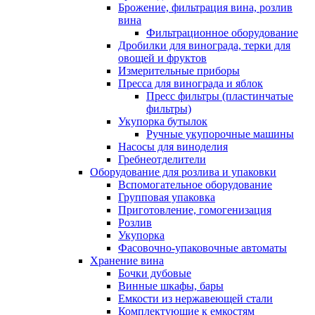
Брожение, фильтрация вина, розлив
вина
Фильтрационное оборудование
Дробилки для винограда, терки для
овощей и фруктов
Измерительные приборы
Пресса для винограда и яблок
Пресс фильтры (пластинчатые
фильтры)
Укупорка бутылок
Ручные укупорочные машины
Насосы для виноделия
Гребнеотделители
Оборудование для розлива и упаковки
Вспомогательное оборудование
Групповая упаковка
Приготовление, гомогенизация
Розлив
Укупорка
Фасовочно-упаковочные автоматы
Хранение вина
Бочки дубовые
Винные шкафы, бары
Емкости из нержавеющей стали
Комплектующие к емкостям