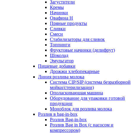
Загустители
Кремы
Начинки
Овафина Н
Пряные продукты
Сливки
Смеси
Стабилизаторы для сливок
Топпинги
Фруктовые начинки (делифрут)
Шоколад
Эмульгатор
Пищевые добавки
Дрожжи хлебопекарные
Линия розлива молока
Система CIP/SIP (система безразборной
мойки/стерилизации)
Ополаскивающая машина
Оборудование для упаковки готовой
продукции
Моноблок для розлива молока
Розлив в bag-in-box
Розлив Bag-in-box
Розлив Bag in Box (с насосом и
компрессором)