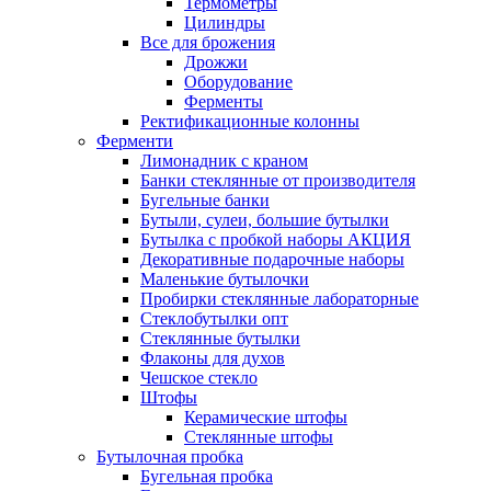
Термометры
Цилиндры
Все для брожения
Дрожжи
Оборудование
Ферменты
Ректификационные колонны
Ферменти
Лимонадник с краном
Банки стеклянные от производителя
Бугельные банки
Бутыли, сулеи, большие бутылки
Бутылка с пробкой наборы АКЦИЯ
Декоративные подарочные наборы
Маленькие бутылочки
Пробирки стеклянные лабораторные
Стеклобутылки опт
Стеклянные бутылки
Флаконы для духов
Чешское стекло
Штофы
Керамические штофы
Стеклянные штофы
Бутылочная пробка
Бугельная пробка