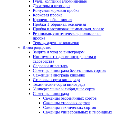
Гуала, колпачки алюминиевые
Дозаторы и штопоры
Конусная корковая пробка
Корковая пробка
Кроненпробка пивная
Пробка Т-образная, коньячная
Пробка пластиковая шампанская, мюзле
Резиновая, синтетическая, полимерная
пробка
Термоусадочные колпачки
Виноградарство
Защита и уход за виноградом
Инструменты для виноградарства и
садоводства
Садовый инвентарь
Саженцы винограда бессемянных сортов
Саженцы винограда кишмиш
Столовые сорта винограда
Технические сорта винограда
Универсальные и гибридные сорта
Саженцы винограда
Саженцы бессемянных сортов
Саженцы столовых сортов
Саженцы технических сортов
Саженцы универсальных и гибридных