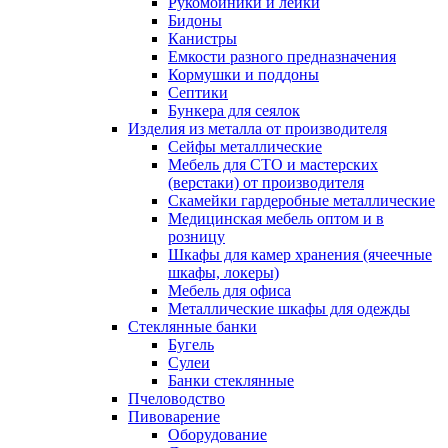
Рукомойники и лейки
Бидоны
Канистры
Емкости разного предназначения
Кормушки и поддоны
Септики
Бункера для сеялок
Изделия из металла от производителя
Сейфы металлические
Мебель для СТО и мастерских
(верстаки) от производителя
Скамейки гардеробные металлические
Медицинская мебель оптом и в
розницу
Шкафы для камер хранения (ячеечные
шкафы, локеры)
Мебель для офиса
Металлические шкафы для одежды
Стеклянные банки
Бугель
Сулеи
Банки стеклянные
Пчеловодство
Пивоварение
Оборудование