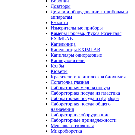
Воронки
Дозаторы
Детали и оборудование к приборам и
аппаратам
Емкости
Измерительные приборы
Камеры Горяева, Фукса-Розенталя
EXIMLAB
Капельница
Капельницы EXIMLAB
Капилляры одноразовые
Каплеуловители
Колбы
Кюветы
Красители и клиническая биохимия
Лопаточка глазная
Лабораторная мерная посуда
Лабораторная посуда из пластика
Лабораторная посуда из фарфора
Лабораторная посуда общего
назначения
Лабораторное оборудование
Лабораторные принадлежности
Мешалка стеклянная
Микробюретка