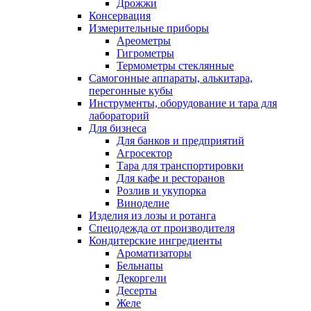
Дрожжи
Консервация
Измерительные приборы
Ареометры
Гигрометры
Термометры стеклянные
Самогонные аппараты, алькитара,
перегонные кубы
Инструменты, оборудование и тара для
лабораторий
Для бизнеса
Для банков и предприятий
Агросектор
Тара для транспортировки
Для кафе и ресторанов
Розлив и укупорка
Виноделие
Изделия из лозы и ротанга
Спецодежда от производителя
Кондитерские ингредиенты
Ароматизаторы
Бельнапы
Декоргели
Десерты
Желe