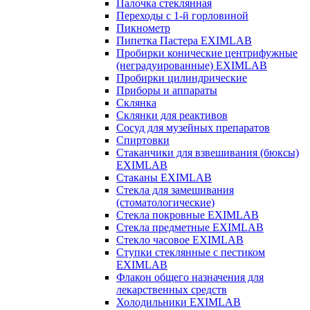
Палочка стеклянная
Переходы с 1-й горловиной
Пикнометр
Пипетка Пастера EXIMLAB
Пробирки конические центрифужные
(неградуированные) EXIMLAB
Пробирки цилиндрические
Приборы и аппараты
Склянка
Склянки для реактивов
Сосуд для музейных препаратов
Спиртовки
Стаканчики для взвешивания (бюксы)
EXIMLAB
Стаканы EXIMLAB
Стекла для замешивания
(стоматологические)
Стекла покровные EXIMLAB
Стекла предметные EXIMLAB
Стекло часовое EXIMLAB
Ступки стеклянные с пестиком
EXIMLAB
Флакон общего назначения для
лекарственных средств
Холодильники EXIMLAB