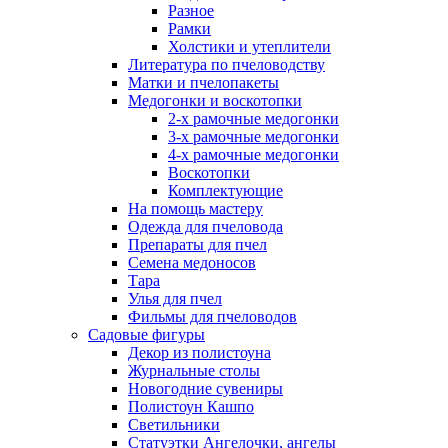
Разное
Рамки
Холстики и утеплители
Литература по пчеловодству
Матки и пчелопакеты
Медогонки и воскотопки
2-х рамочные медогонки
3-х рамочные медогонки
4-х рамочные медогонки
Воскотопки
Комплектующие
На помощь мастеру
Одежда для пчеловода
Препараты для пчел
Семена медоносов
Тара
Улья для пчел
Фильмы для пчеловодов
Садовые фигуры
Декор из полистоуна
Журнальные столы
Новогодние сувениры
Полистоун Кашпо
Светильники
Статуэтки Ангелочки, ангелы