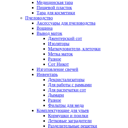
Медицинская тара
Пищевой пластик
Тара для косметики
Пчеловодство
Аксессуары для пчеловодства
Вощина
Вывод маток
Джентерский сот
Изоляторы
Маткоуловители, клеточки
Метка маток
Разное
Сот Никот
Изготовление свечей
Инвентарь
Декристализаторы
Для работы с рамками
Для распечатки сот
Дымари
Разное
Фильтры для меда
Комплектующие для ульев
Кормушки и поилки
Летковые заградители
Разделительные решетки