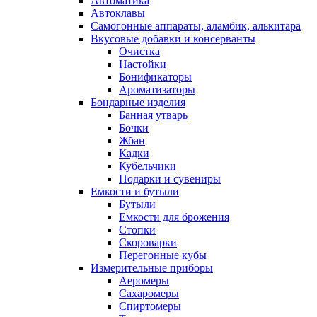
Автоматика
Автоклавы
Самогонные аппараты, аламбик, алькитара
Вкусовые добавки и консерванты
Очистка
Настойки
Бонификаторы
Ароматизаторы
Бондарные изделия
Банная утварь
Бочки
Жбан
Кадки
Кубельчики
Подарки и сувениры
Емкости и бутыли
Бутыли
Емкости для брожения
Стопки
Скороварки
Перегонные кубы
Измерительные приборы
Аеромеры
Сахаромеры
Спиртомеры