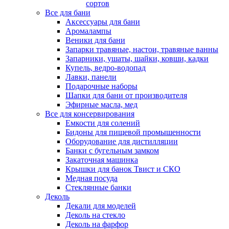
сортов
Все для бани
Аксессуары для бани
Аромалампы
Веники для бани
Запарки травяные, настои, травяные ванны
Запарники, ушаты, шайки, ковши, кадки
Купель, ведро-водопад
Лавки, панели
Подарочные наборы
Шапки для бани от производителя
Эфирные масла, мед
Все для консервирования
Емкости для солений
Бидоны для пищевой промышенности
Оборудование для дистилляции
Банки с бугельным замком
Закаточная машинка
Крышки для банок Твист и СКО
Медная посуда
Стеклянные банки
Деколь
Декали для моделей
Деколь на стекло
Деколь на фарфор