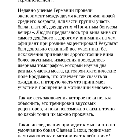
Недавно ученые Германии провели
эксперимент между двумя категориями людей
среднего возраста, для части группы участь
была платной, для других «Приятным бонусом
вечера». Людям предлагалось три вида вина от
самого дешёвого к дорогому, внимания на чем
официант при розливе акцентировал! Результат
был довольно странный все участники без
исключения признавали дорогостоящие вина –
более вкусными, измерения проводилось
ядерным томографом, который изучал два
разных участка мозга, цитоархитектонические
поле Бродмана, что отвечает так сказать за
ожидания, и вторую часть что принимает
участие в поощрение и мотивации человека.
Так же есть заключения которое пока нельзя
объяснить, это тренировки вкусовых
рецепторов, и пока невозможно сказать точно
до какой точки их можно прокачать.
Такие исследования приводит к мысли что по
умолчанию бокал Chateau Latour, поднимает
нам самооценку и мотивирует к действиям!