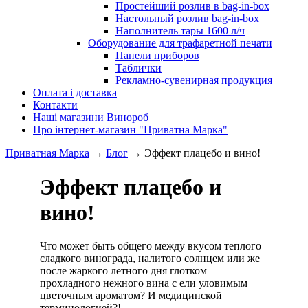
Простейший розлив в bag-in-box
Настольный розлив bag-in-box
Наполнитель тары 1600 л/ч
Оборудование для трафаретной печати
Панели приборов
Таблички
Рекламно-сувенирная продукция
Оплата і доставка
Контакти
Наші магазини Винороб
Про інтернет-магазин "Приватна Марка"
Приватная Марка
→
Блог
→
Эффект плацебо и вино!
Эффект плацебо и
вино!
Что может быть общего между вкусом теплого
сладкого винограда, налитого солнцем или же
после жаркого летного дня глотком
прохладного нежного вина с ели уловимым
цветочным ароматом? И медицинской
терминологией?!