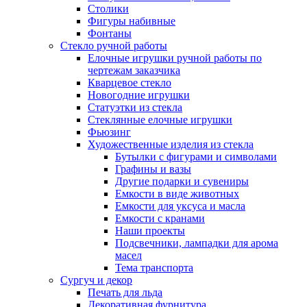
Столики
Фигуры набивные
Фонтаны
Стекло ручной работы
Елочные игрушки ручной работы по
чертежам заказчика
Кварцевое стекло
Новогодние игрушки
Статуэтки из стекла
Стеклянные елочные игрушки
Фьюзинг
Художественные изделия из стекла
Бутылки с фигурами и символами
Графины и вазы
Другие подарки и сувениры
Емкости в виде животных
Емкости для уксуса и масла
Емкости с кранами
Наши проекты
Подсвечники, лампадки для арома
масел
Тема транспорта
Сургуч и декор
Печать для льда
Декоративная фурнитура