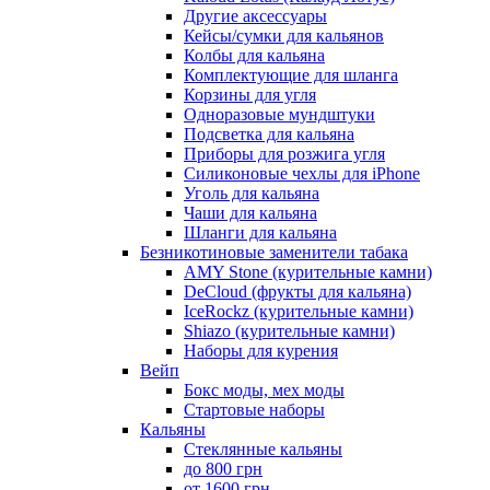
Другие аксессуары
Кейсы/сумки для кальянов
Колбы для кальяна
Комплектующие для шланга
Корзины для угля
Одноразовые мундштуки
Подсветка для кальяна
Приборы для розжига угля
Силиконовые чехлы для iPhone
Уголь для кальяна
Чаши для кальяна
Шланги для кальяна
Безникотиновые заменители табака
AMY Stone (курительные камни)
DeCloud (фрукты для кальяна)
IceRockz (курительные камни)
Shiazo (курительные камни)
Наборы для курения
Вейп
Бокс моды, мех моды
Стартовые наборы
Кальяны
Стеклянные кальяны
до 800 грн
от 1600 грн