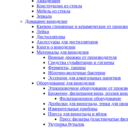
Аквадизайн
Конструкции из стекла
Мебель из стекла
Зеркала
Домашнее виноделие
Квеври глинянные и керамические от произво
Лейки
Дистилляторы
Аксессуары для дистилляторов
Книги о виноделии
Материалы для виноделия
Винные дрожжи от производителя
Средства сульфитации и гигиены
Ферменты, танины
Яблочно-молочные бактерии
Эссенции для алкогольных напитков
Оборудование для виноделия
Этикировочное оборудование от произв
Брожение, фильтрация вина, розлив вин
Фильтрационное оборудование
Дробилки для винограда, терки для ово
Измерительные приборы
Пресса для винограда и яблок
Пресс фильтры (пластинчатые фил
Укупорка бутылок