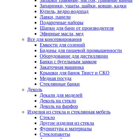
Запарки травяные, настои, травяные ванны
Запарники, ушаты, шайки, ковши, кадки
Купель, ведро-водопад
Лавки, панели
Подарочные наборы
Шапки для бани от производителя
Эфирные масла, мед
Все для консервирования
Емкости для солений
Бидоны для пищевой промышенности
Оборудование для дистилляции
Банки с бугельным замком
Закаточная машинка
Крышки для банок Твист и СКО
Медная посуда
Стеклянные банки
Деколь
Декали для моделей
Деколь на стекло
Деколь на фарфор
Изделия из стекла и стеклянная мебель
Стекло
Другие изделия из стекла
Фурнитура и материалы
Стеклопакеты