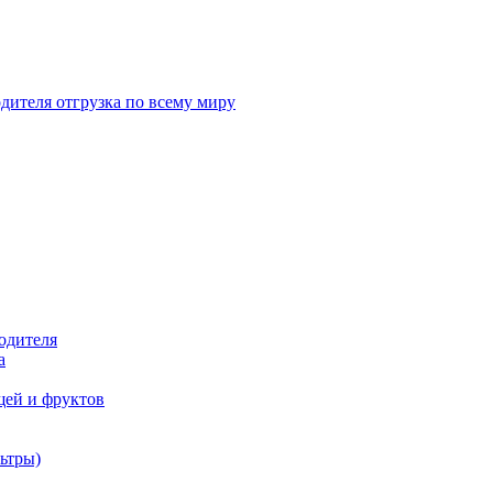
дителя отгрузка по всему миру
одителя
а
щей и фруктов
ьтры)