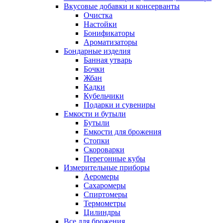
Вкусовые добавки и консерванты
Очистка
Настойки
Бонификаторы
Ароматизаторы
Бондарные изделия
Банная утварь
Бочки
Жбан
Кадки
Кубельчики
Подарки и сувениры
Емкости и бутыли
Бутыли
Емкости для брожения
Стопки
Скороварки
Перегонные кубы
Измерительные приборы
Аеромеры
Сахаромеры
Спиртомеры
Термометры
Цилиндры
Все для брожения