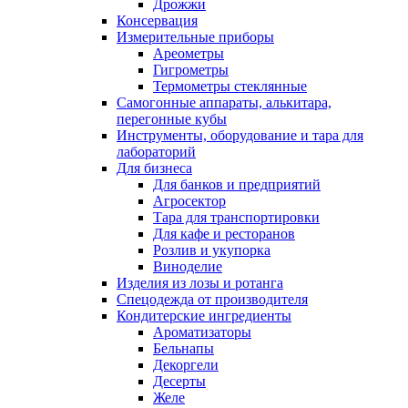
Дрожжи
Консервация
Измерительные приборы
Ареометры
Гигрометры
Термометры стеклянные
Самогонные аппараты, алькитара,
перегонные кубы
Инструменты, оборудование и тара для
лабораторий
Для бизнеса
Для банков и предприятий
Агросектор
Тара для транспортировки
Для кафе и ресторанов
Розлив и укупорка
Виноделие
Изделия из лозы и ротанга
Спецодежда от производителя
Кондитерские ингредиенты
Ароматизаторы
Бельнапы
Декоргели
Десерты
Желe