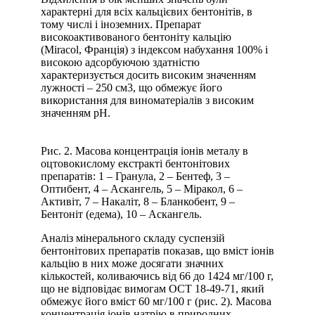
характерні для всіх кальцієвих бентонітів, в
тому числі і іноземних. Препарат
високоактивованого бентоніту кальцію
(Miracol, Франція) з індексом набухання 100% і
високою адсорбуючою здатністю
характеризується досить високим значенням
лужності – 250 см3, що обмежує його
використання для виноматеріалів з високим
значенням рН.
Рис. 2. Масова концентрація іонів металу в
оцтовокислому екстракті бентонітових
препаратів: 1 – Гранула, 2 – Бентеф, 3 –
Оптибент, 4 – Аскангель, 5 – Міракол, 6 –
Активіт, 7 – Накаліт, 8 – Бланкобент, 9 –
Бентоніт (едема), 10 – Аскангель.
Аналіз мінерального складу суспензій
бентонітових препаратів показав, що вміст іонів
кальцію в них може досягати значних
кількостей, коливаючись від 66 до 1424 мг/100 г,
що не відповідає вимогам ОСТ 18-49-71, який
обмежує його вміст 60 мг/100 г (рис. 2). Масова
концентрація іонів натрію в природних