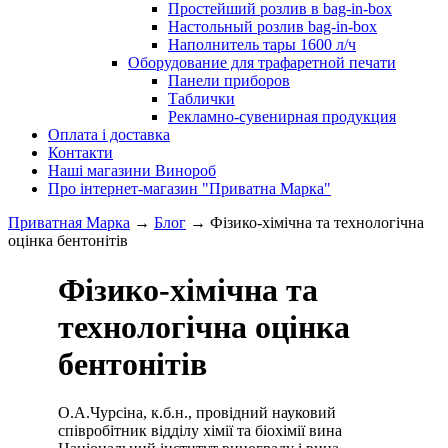
Простейший розлив в bag-in-box
Настольный розлив bag-in-box
Наполнитель тары 1600 л/ч
Оборудование для трафаретной печати
Панели приборов
Таблички
Рекламно-сувенирная продукция
Оплата і доставка
Контакти
Наші магазини Винороб
Про інтернет-магазин "Приватна Марка"
Приватная Марка
→
Блог
→
Фізико-хімічна та технологічна
оцінка бентонітів
Фізико-хімічна та
технологічна оцінка
бентонітів
О.А.Чурсіна, к.б.н., провідний науковий
співробітник відділу хімії та біохімії вина