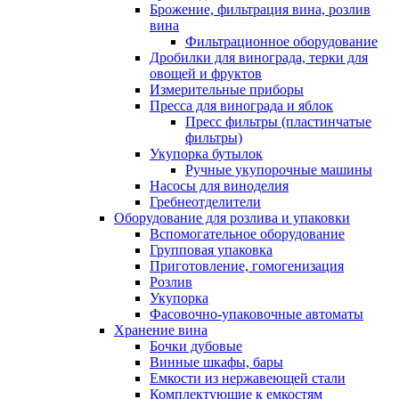
Брожение, фильтрация вина, розлив
вина
Фильтрационное оборудование
Дробилки для винограда, терки для
овощей и фруктов
Измерительные приборы
Пресса для винограда и яблок
Пресс фильтры (пластинчатые
фильтры)
Укупорка бутылок
Ручные укупорочные машины
Насосы для виноделия
Гребнеотделители
Оборудование для розлива и упаковки
Вспомогательное оборудование
Групповая упаковка
Приготовление, гомогенизация
Розлив
Укупорка
Фасовочно-упаковочные автоматы
Хранение вина
Бочки дубовые
Винные шкафы, бары
Емкости из нержавеющей стали
Комплектующие к емкостям