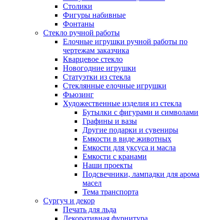
Столики
Фигуры набивные
Фонтаны
Стекло ручной работы
Елочные игрушки ручной работы по
чертежам заказчика
Кварцевое стекло
Новогодние игрушки
Статуэтки из стекла
Стеклянные елочные игрушки
Фьюзинг
Художественные изделия из стекла
Бутылки с фигурами и символами
Графины и вазы
Другие подарки и сувениры
Емкости в виде животных
Емкости для уксуса и масла
Емкости с кранами
Наши проекты
Подсвечники, лампадки для арома
масел
Тема транспорта
Сургуч и декор
Печать для льда
Декоративная фурнитура