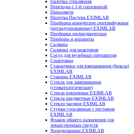
Палочка стеклянная
Переходы с 1-й горловиной
Пикнометр
Пипетка Пастера EXIMLAB
Пробирки конические центрифужные
(неградуированные) EXIMLAB
Пробирки цилиндрические
Приборы и аппараты
Склянка
Склянки для реактивов
Сосуд для музейных препаратов
Спиртовки
Стаканчики для взвешивания (бюксы)
EXIMLAB
Стаканы EXIMLAB
Стекла для замешивания
(стоматологические)
Стекла покровные EXIMLAB
Стекла предметные EXIMLAB
Стекло часовое EXIMLAB
Ступки стеклянные с пестиком
EXIMLAB
Флакон общего назначения для
лекарственных средств
Холодильники EXIMLAB