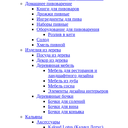
Домашнее пивоварение
Книги для пивоваров
Дрожжи пивные
Ингредиенты для пива
Наборы пивные
Оборудование для пивоварения
Розлив в кеги
Солод
Хмель пивной
Изделия из дерева
Посуда из дерева
Декор из дерева
Деревянная мебель
Мебель для ресторанов и
ландшафтного дизайна
Мебель из дуба
Мебель сосна
Элементы дизайна интерьеров
Деревянные бочки
Бочки для солений
Бочки для вина
Бочки для коньяка
Кальяны
Аксессуары
Kaloud Lotus (Калауд Лотус)