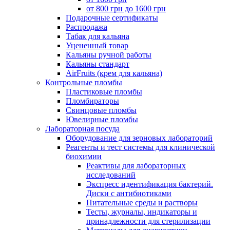
от 800 грн до 1600 грн
Подарочные сертификаты
Распродажа
Табак для кальяна
Уцененный товар
Кальяны ручной работы
Кальяны стандарт
AirFruits (крем для кальяна)
Контрольные пломбы
Пластиковые пломбы
Пломбираторы
Свинцовые пломбы
Ювелирные пломбы
Лабораторная посуда
Оборудование для зерновых лабораторий
Реагенты и тест системы для клинической
биохимии
Реактивы для лабораторных
исследований
Экспресс идентификация бактерий.
Диски с антибиотиками
Питательные среды и растворы
Тесты, журналы, индикаторы и
принадлежности для стерилизации