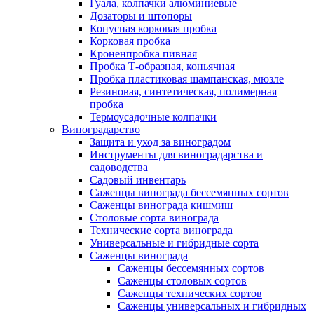
Гуала, колпачки алюминиевые
Дозаторы и штопоры
Конусная корковая пробка
Корковая пробка
Кроненпробка пивная
Пробка Т-образная, коньячная
Пробка пластиковая шампанская, мюзле
Резиновая, синтетическая, полимерная
пробка
Термоусадочные колпачки
Виноградарство
Защита и уход за виноградом
Инструменты для виноградарства и
садоводства
Садовый инвентарь
Саженцы винограда бессемянных сортов
Саженцы винограда кишмиш
Столовые сорта винограда
Технические сорта винограда
Универсальные и гибридные сорта
Саженцы винограда
Саженцы бессемянных сортов
Саженцы столовых сортов
Саженцы технических сортов
Саженцы универсальных и гибридных