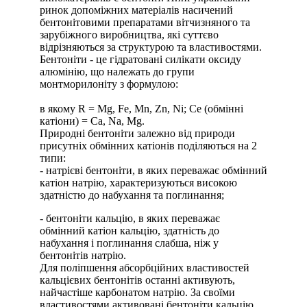
ринок допоміжних матеріалів насичений
бентонітовими препаратами вітчизняного та
зарубіжного виробництва, які суттєво
відрізняються за структурою та властивостями.
Бентоніти - це гідратовані силікати оксиду
алюмінію, що належать до групи
монтморилоніту з формулою:
в якому R = Mg, Fe, Mn, Zn, Ni; Ce (обмінні
катіони) = Ca, Na, Mg.
Природні бентоніти залежно від природи
присутніх обмінних катіонів поділяються на 2
типи:
- натрієві бентоніти, в яких переважає обмінний
катіон натрію, характеризуються високою
здатністю до набухання та поглинання;
- бентоніти кальцію, в яких переважає
обмінний катіон кальцію, здатність до
набухання і поглинання слабша, ніж у
бентонітів натрію.
Для поліпшення абсорбційних властивостей
кальцієвих бентонітів останні активують,
найчастіше карбонатом натрію. За своїми
властивостями активовані бентоніти кальцію