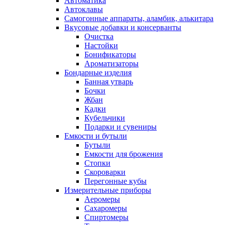
Автоматика
Автоклавы
Самогонные аппараты, аламбик, алькитара
Вкусовые добавки и консерванты
Очистка
Настойки
Бонификаторы
Ароматизаторы
Бондарные изделия
Банная утварь
Бочки
Жбан
Кадки
Кубельчики
Подарки и сувениры
Емкости и бутыли
Бутыли
Емкости для брожения
Стопки
Скороварки
Перегонные кубы
Измерительные приборы
Аеромеры
Сахаромеры
Спиртомеры