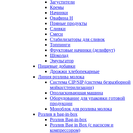
Загустители
Кремы
Начинки
Овафина Н
Пряные продукты
Сливки
Смеси
Стабилизаторы для сливок
Топпинги
Фруктовые начинки (делифрут)
Шоколад
Эмульгатор
Пищевые добавки
Дрожжи хлебопекарные
Линия розлива молока
Система CIP/SIP (система безразборной
мойки/стерилизации)
Ополаскивающая машина
Оборудование для упаковки готовой
продукции
Моноблок для розлива молока
Розлив в bag-in-box
Розлив Bag-in-box
Розлив Bag in Box (с насосом и
компрессором)