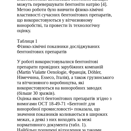
можуть перевершувати бентоніти натрію [4].
Метою роботи було вивчити фізико-хімічні
властивості сучасних бентонітових препаратів,
що використовуються у вітчизняному
виноробстві, та провести їх технологічну
оцінку.
Таблиця 1
Фізико-хімічні показники досліджуваних
бентонітових препаратів
У роботі використовувалися бентонітові
препарати провідних зарубіжних компаній
(Martin Vialatte Oenologie, Франція, Döhler,
Німеччина, Esseco, Італія), а також грузинського
та вітчизняного виробництва, які
використовуються на виноробних заводах
(більше 30 зразків).
Оцінка якості бентонітових препаратів згідно з
вимогами ОСТ 18-49-71 «Бентоніт для
виноробної промисловості» показала, що
значення показників коливаються в широких
межах, а деякі з них виходять за межі
нормативного документа (табл. 1).
Найбільш поширені відхилення за такими