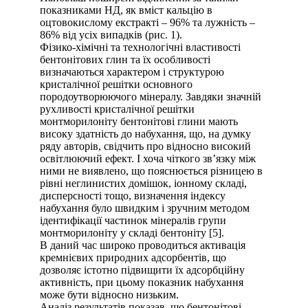
показниками НД, як вміст кальцію в
оцтовокислому екстракті – 96% та лужність –
86% від усіх випадків (рис. 1).
Фізико-хімічні та технологічні властивості
бентонітових глин та їх особливості
визначаються характером і структурою
кристалічної решітки основного
породоутворюючого мінералу. Завдяки значній
рухливості кристалічної решітки
монтморилоніту бентонітові глини мають
високу здатність до набухання, що, на думку
ряду авторів, свідчить про відносно високий
освітлюючий ефект. І хоча чіткого зв’язку між
ними не виявлено, що пояснюється різницею в
рівні неглинистих домішок, іонному складі,
дисперсності тощо, визначення індексу
набухання було швидким і зручним методом
ідентифікації частинок мінералів групи
монтморилоніту у складі бентоніту [5].
В даний час широко проводиться активація
кремнієвих природних адсорбентів, що
дозволяє істотно підвищити їх адсорбційну
активність, при цьому показник набухання
може бути відносно низьким.
Аналіз результатів показав, що бентонітові