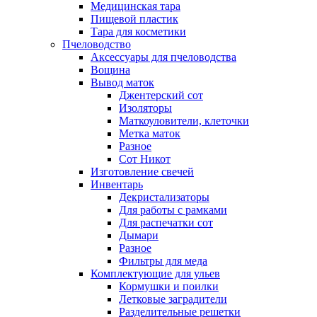
Медицинская тара
Пищевой пластик
Тара для косметики
Пчеловодство
Аксессуары для пчеловодства
Вощина
Вывод маток
Джентерский сот
Изоляторы
Маткоуловители, клеточки
Метка маток
Разное
Сот Никот
Изготовление свечей
Инвентарь
Декристализаторы
Для работы с рамками
Для распечатки сот
Дымари
Разное
Фильтры для меда
Комплектующие для ульев
Кормушки и поилки
Летковые заградители
Разделительные решетки