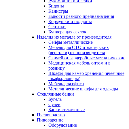
Рукомойники и лейки
Бидоны
Канистры
Емкости разного предназначения
Кормушки и поддоны
Септики
Бункера для сеялок
Изделия из металла от производителя
Сейфы металлические
Мебель для СТО и мастерских
(верстаки) от производителя
Скамейки гардеробные металлические
Медицинская мебель оптом и в
розницу
Шкафы для камер хранения (ячеечные
шкафы, локеры)
Мебель для офиса
Металлические шкафы для одежды
Стеклянные банки
Бугель
Сулеи
Банки стеклянные
Пчеловодство
Пивоварение
Оборудование