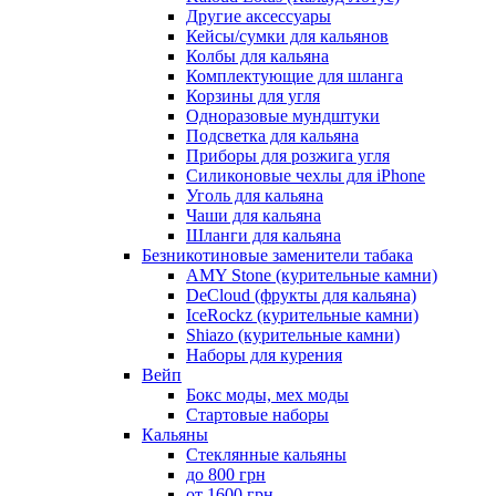
Другие аксессуары
Кейсы/сумки для кальянов
Колбы для кальяна
Комплектующие для шланга
Корзины для угля
Одноразовые мундштуки
Подсветка для кальяна
Приборы для розжига угля
Силиконовые чехлы для iPhone
Уголь для кальяна
Чаши для кальяна
Шланги для кальяна
Безникотиновые заменители табака
AMY Stone (курительные камни)
DeCloud (фрукты для кальяна)
IceRockz (курительные камни)
Shiazo (курительные камни)
Наборы для курения
Вейп
Бокс моды, мех моды
Стартовые наборы
Кальяны
Стеклянные кальяны
до 800 грн
от 1600 грн