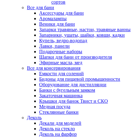
сортов
Все для бани
Аксессуары для бани
Аромалампы
Веники для бани
Запарки травяные, настои, травяные ванны
Запарники, ушаты, шайки, ковши, кадки
Купель, ведро-водопад
Лавки, панели
Подарочные наборы
Шапки для бани от производителя
Эфирные масла, мед
Все для консервирования
Емкости для солений
Бидоны для пищевой промышенности
Оборудование для дистилляции
Банки с бугельным замком
Закаточная машинка
Крышки для банок Твист и СКО
Медная посуда
Стеклянные банки
Деколь
Декали для моделей
Деколь на стекло
Деколь на фарфор