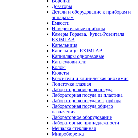
Воронки
Дозаторы
Детали и оборудование к приборам и
аппаратам
Емкости
Измерительные приборы
Камеры Горяева, Фукса-Розенталя
EXIMLAB
Капельница
Капельницы EXIMLAB
Капилляры одноразовые
Каплеуловители
Колбы
Кюветы
Красители и клиническая биохимия
Лопаточка глазная
Лабораторная мерная посуда
Лабораторная посуда из пластика
Лабораторная посуда из фарфора
Лабораторная посуда общего
назначения
Лабораторное оборудование
Лабораторные принадлежности
Мешалка стеклянная
Микробюретка