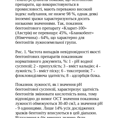
препарати, що використовуються в
промисловості, мають переважно високий
індекс набухання, не нижче 98 %, однак деякі
іноземні зразки характеризуються досить
низькими значеннями. Так, показник
бентонітового препарату «Кларит-100»
(Австрія) не перевищує 45%, «Бланкобент»
(Німеччина) - 64%, що характерно для
бентонітів лужноземельної групи.
Рис. 1. Частота випадків невідповідності якості
бентонітових препаратів показникам
нормативного документа, %: 1 - рН водної
суспензії; 2 - припухлість; 3 - вміст кальцію; 4 -
лужність; 5 - вміст піску; 6 - тиксотропія; 7 -
флокловиділяюча здатність; 8 - адсорбція білка.
Показник лужності, як і значення рН
бентонітової суспензії, характеризує здатність
бентонітів змінювати кислотність вина, тому
відповідно до вимог ОСТ значення показника
лужності обмежуються 30-40 см3, а значення рН
- 9 одиницями. Лише 14% усіх досліджених
зразків бентоніту вписуються в цей діапазон.
Відхилення в бік менших значень були