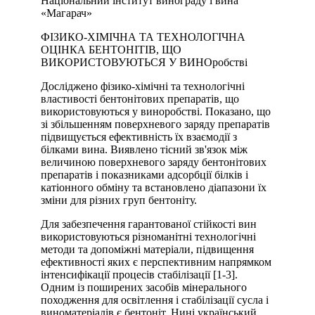
Національний інститут винограду і вина
«Магарач»
ФІЗИКО-ХІМІЧНА ТА ТЕХНОЛОГІЧНА
ОЦІНКА БЕНТОНІТІВ, ЩО
ВИКОРИСТОВУЮТЬСЯ У ВИНОробстві
Досліджено фізико-хімічні та технологічні
властивості бентонітових препаратів, що
використовуються у виноробстві. Показано, що
зі збільшенням поверхневого заряду препаратів
підвищується ефективність їх взаємодії з
білками вина. Виявлено тісний зв'язок між
величиною поверхневого заряду бентонітових
препаратів і показниками адсорбції білків і
катіонного обміну та встановлено діапазони їх
зміни для різних груп бентоніту.
Для забезпечення гарантованої стійкості вин
використовуються різноманітні технологічні
методи та допоміжні матеріали, підвищення
ефективності яких є перспективним напрямком
інтенсифікації процесів стабілізації [1-3].
Одним із поширених засобів мінерального
походження для освітлення і стабілізації сусла і
виноматеріалів є бентоніт. Нині український