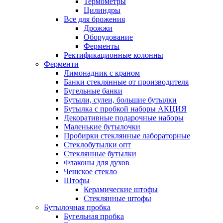
Термометры
Цилиндры
Все для брожения
Дрожжи
Оборудование
Ферменты
Ректификационные колонны
Ферменти
Лимонадник с краном
Банки стеклянные от производителя
Бугельные банки
Бутыли, сулеи, большие бутылки
Бутылка с пробкой наборы АКЦИЯ
Декоративные подарочные наборы
Маленькие бутылочки
Пробирки стеклянные лабораторные
Стеклобутылки опт
Стеклянные бутылки
Флаконы для духов
Чешское стекло
Штофы
Керамические штофы
Стеклянные штофы
Бутылочная пробка
Бугельная пробка