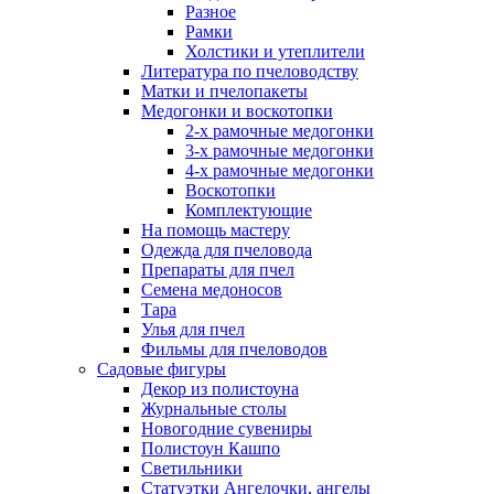
Разное
Рамки
Холстики и утеплители
Литература по пчеловодству
Матки и пчелопакеты
Медогонки и воскотопки
2-х рамочные медогонки
3-х рамочные медогонки
4-х рамочные медогонки
Воскотопки
Комплектующие
На помощь мастеру
Одежда для пчеловода
Препараты для пчел
Семена медоносов
Тара
Улья для пчел
Фильмы для пчеловодов
Садовые фигуры
Декор из полистоуна
Журнальные столы
Новогодние сувениры
Полистоун Кашпо
Светильники
Статуэтки Ангелочки, ангелы