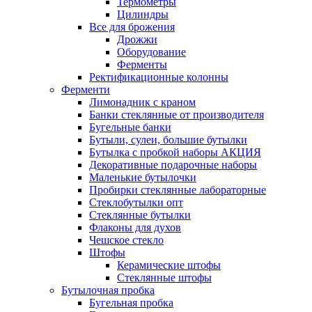
Термометры
Цилиндры
Все для брожения
Дрожжи
Оборудование
Ферменты
Ректификационные колонны
Ферменти
Лимонадник с краном
Банки стеклянные от производителя
Бугельные банки
Бутыли, сулеи, большие бутылки
Бутылка с пробкой наборы АКЦИЯ
Декоративные подарочные наборы
Маленькие бутылочки
Пробирки стеклянные лабораторные
Стеклобутылки опт
Стеклянные бутылки
Флаконы для духов
Чешское стекло
Штофы
Керамические штофы
Стеклянные штофы
Бутылочная пробка
Бугельная пробка