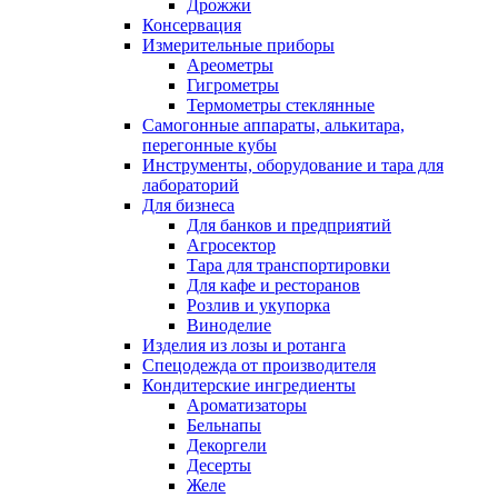
Дрожжи
Консервация
Измерительные приборы
Ареометры
Гигрометры
Термометры стеклянные
Самогонные аппараты, алькитара,
перегонные кубы
Инструменты, оборудование и тара для
лабораторий
Для бизнеса
Для банков и предприятий
Агросектор
Тара для транспортировки
Для кафе и ресторанов
Розлив и укупорка
Виноделие
Изделия из лозы и ротанга
Спецодежда от производителя
Кондитерские ингредиенты
Ароматизаторы
Бельнапы
Декоргели
Десерты
Желe