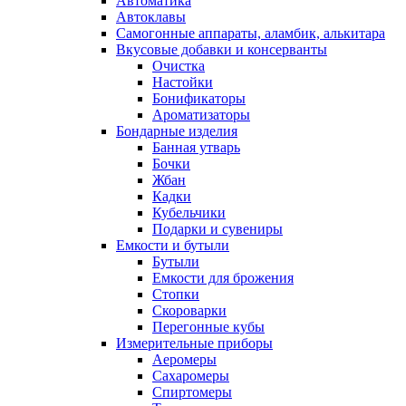
Автоматика
Автоклавы
Самогонные аппараты, аламбик, алькитара
Вкусовые добавки и консерванты
Очистка
Настойки
Бонификаторы
Ароматизаторы
Бондарные изделия
Банная утварь
Бочки
Жбан
Кадки
Кубельчики
Подарки и сувениры
Емкости и бутыли
Бутыли
Емкости для брожения
Стопки
Скороварки
Перегонные кубы
Измерительные приборы
Аеромеры
Сахаромеры
Спиртомеры