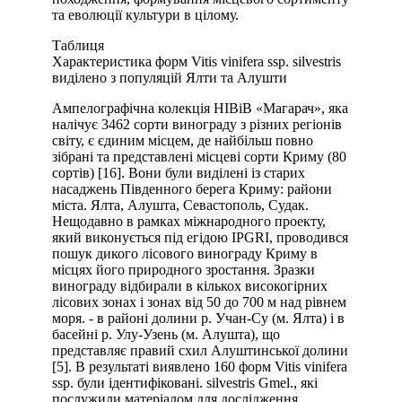
та еволюції культури в цілому.
Таблиця
Характеристика форм Vitis vinifera ssp. silvestris
виділено з популяцій Ялти та Алушти
Ампелографічна колекція НІВіВ «Магарач», яка
налічує 3462 сорти винограду з різних регіонів
світу, є єдиним місцем, де найбільш повно
зібрані та представлені місцеві сорти Криму (80
сортів) [16]. Вони були виділені із старих
насаджень Південного берега Криму: райони
міста. Ялта, Алушта, Севастополь, Судак.
Нещодавно в рамках міжнародного проекту,
який виконується під егідою IPGRI, проводився
пошук дикого лісового винограду Криму в
місцях його природного зростання. Зразки
винограду відбирали в кількох високогірних
лісових зонах і зонах від 50 до 700 м над рівнем
моря. - в районі долини р. Учан-Су (м. Ялта) і в
басейні р. Улу-Узень (м. Алушта), що
представляє правий схил Алуштинської долини
[5]. В результаті виявлено 160 форм Vitis vinifera
ssp. були ідентифіковані. silvestris Gmel., які
послужили матеріалом для дослідження.