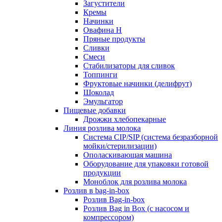
Загустители
Кремы
Начинки
Овафина Н
Пряные продукты
Сливки
Смеси
Стабилизаторы для сливок
Топпинги
Фруктовые начинки (делифрут)
Шоколад
Эмульгатор
Пищевые добавки
Дрожжи хлебопекарные
Линия розлива молока
Система CIP/SIP (система безразборной
мойки/стерилизации)
Ополаскивающая машина
Оборудование для упаковки готовой
продукции
Моноблок для розлива молока
Розлив в bag-in-box
Розлив Bag-in-box
Розлив Bag in Box (с насосом и
компрессором)