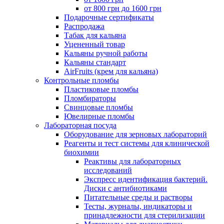
от 800 грн до 1600 грн
Подарочные сертификаты
Распродажа
Табак для кальяна
Уцененный товар
Кальяны ручной работы
Кальяны стандарт
AirFruits (крем для кальяна)
Контрольные пломбы
Пластиковые пломбы
Пломбираторы
Свинцовые пломбы
Ювелирные пломбы
Лабораторная посуда
Оборудование для зерновых лабораторий
Реагенты и тест системы для клинической
биохимии
Реактивы для лабораторных
исследований
Экспресс идентификация бактерий.
Диски с антибиотиками
Питательные среды и растворы
Тесты, журналы, индикаторы и
принадлежности для стерилизации