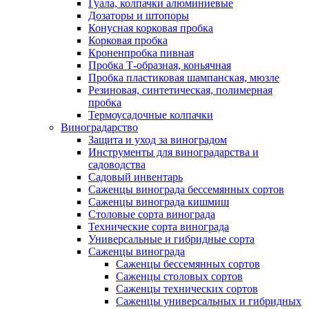
Гуала, колпачки алюминиевые
Дозаторы и штопоры
Конусная корковая пробка
Корковая пробка
Кроненпробка пивная
Пробка Т-образная, коньячная
Пробка пластиковая шампанская, мюзле
Резиновая, синтетическая, полимерная
пробка
Термоусадочные колпачки
Виноградарство
Защита и уход за виноградом
Инструменты для виноградарства и
садоводства
Садовый инвентарь
Саженцы винограда бессемянных сортов
Саженцы винограда кишмиш
Столовые сорта винограда
Технические сорта винограда
Универсальные и гибридные сорта
Саженцы винограда
Саженцы бессемянных сортов
Саженцы столовых сортов
Саженцы технических сортов
Саженцы универсальных и гибридных