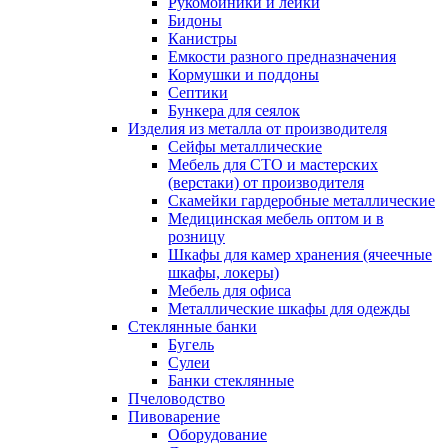
Рукомойники и лейки
Бидоны
Канистры
Емкости разного предназначения
Кормушки и поддоны
Септики
Бункера для сеялок
Изделия из металла от производителя
Сейфы металлические
Мебель для СТО и мастерских
(верстаки) от производителя
Скамейки гардеробные металлические
Медицинская мебель оптом и в
розницу
Шкафы для камер хранения (ячеечные
шкафы, локеры)
Мебель для офиса
Металлические шкафы для одежды
Стеклянные банки
Бугель
Сулеи
Банки стеклянные
Пчеловодство
Пивоварение
Оборудование