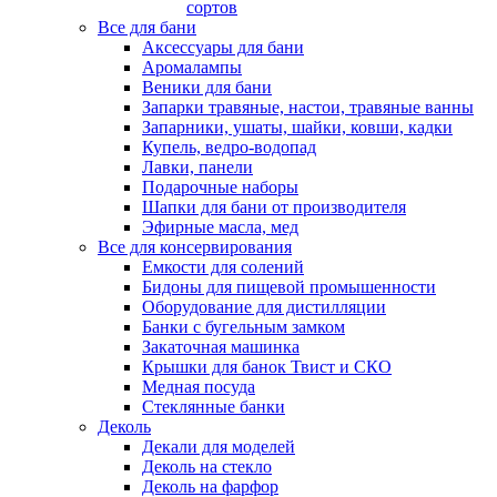
сортов
Все для бани
Аксессуары для бани
Аромалампы
Веники для бани
Запарки травяные, настои, травяные ванны
Запарники, ушаты, шайки, ковши, кадки
Купель, ведро-водопад
Лавки, панели
Подарочные наборы
Шапки для бани от производителя
Эфирные масла, мед
Все для консервирования
Емкости для солений
Бидоны для пищевой промышенности
Оборудование для дистилляции
Банки с бугельным замком
Закаточная машинка
Крышки для банок Твист и СКО
Медная посуда
Стеклянные банки
Деколь
Декали для моделей
Деколь на стекло
Деколь на фарфор