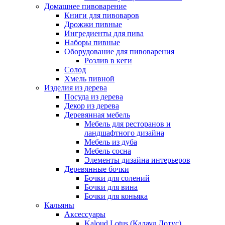
Домашнее пивоварение
Книги для пивоваров
Дрожжи пивные
Ингредиенты для пива
Наборы пивные
Оборудование для пивоварения
Розлив в кеги
Солод
Хмель пивной
Изделия из дерева
Посуда из дерева
Декор из дерева
Деревянная мебель
Мебель для ресторанов и
ландшафтного дизайна
Мебель из дуба
Мебель сосна
Элементы дизайна интерьеров
Деревянные бочки
Бочки для солений
Бочки для вина
Бочки для коньяка
Кальяны
Аксессуары
Kaloud Lotus (Калауд Лотус)