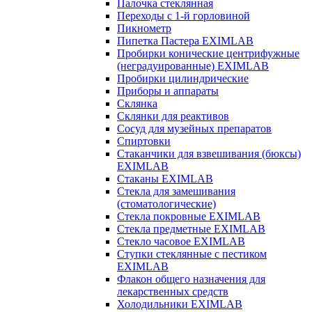
Палочка стеклянная
Переходы с 1-й горловиной
Пикнометр
Пипетка Пастера EXIMLAB
Пробирки конические центрифужные
(неградуированные) EXIMLAB
Пробирки цилиндрические
Приборы и аппараты
Склянка
Склянки для реактивов
Сосуд для музейных препаратов
Спиртовки
Стаканчики для взвешивания (бюксы)
EXIMLAB
Стаканы EXIMLAB
Стекла для замешивания
(стоматологические)
Стекла покровные EXIMLAB
Стекла предметные EXIMLAB
Стекло часовое EXIMLAB
Ступки стеклянные с пестиком
EXIMLAB
Флакон общего назначения для
лекарственных средств
Холодильники EXIMLAB