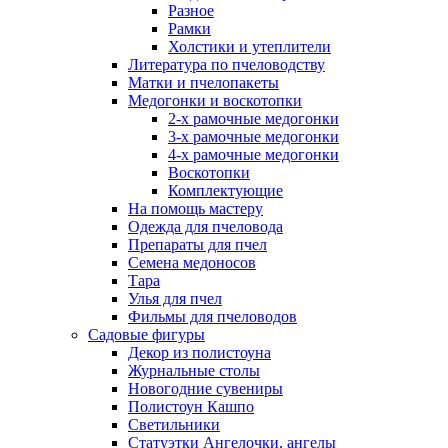
Разное
Рамки
Холстики и утеплители
Литература по пчеловодству
Матки и пчелопакеты
Медогонки и воскотопки
2-х рамочные медогонки
3-х рамочные медогонки
4-х рамочные медогонки
Воскотопки
Комплектующие
На помощь мастеру
Одежда для пчеловода
Препараты для пчел
Семена медоносов
Тара
Улья для пчел
Фильмы для пчеловодов
Садовые фигуры
Декор из полистоуна
Журнальные столы
Новогодние сувениры
Полистоун Кашпо
Светильники
Статуэтки Ангелочки, ангелы