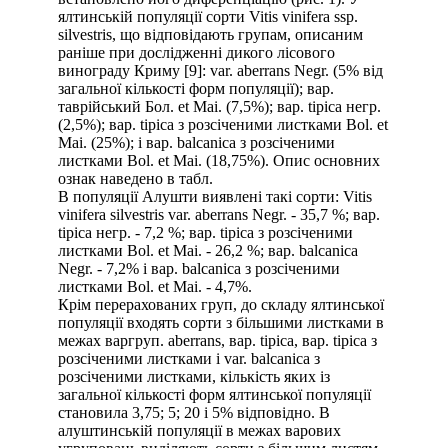
ялтинській популяції сорти Vitis vinifera ssp.
silvestris, що відповідають групам, описаним
раніше при дослідженні дикого лісового
винограду Криму [9]: var. aberrans Negr. (5% від
загальної кількості форм популяції); вар.
таврійський Бол. et Mai. (7,5%); вар. tipica негр.
(2,5%); вар. tipica з розсіченими листками Bol. et
Mai. (25%); і вар. balcanica з розсіченими
листками Bol. et Mai. (18,75%). Опис основних
ознак наведено в табл.
В популяції Алушти виявлені такі сорти: Vitis
vinifera silvestris var. aberrans Negr. - 35,7 %; вар.
tipica негр. - 7,2 %; вар. tipica з розсіченими
листками Bol. et Mai. - 26,2 %; вар. balcanica
Negr. - 7,2% і вар. balcanica з розсіченими
листками Bol. et Mai. - 4,7%.
Крім перерахованих груп, до складу ялтинської
популяції входять сорти з більшими листками в
межах варгруп. aberrans, вар. tipica, вар. tipica з
розсіченими листками і var. balcanica з
розсіченими листками, кількість яких із
загальної кількості форм ялтинської популяції
становила 3,75; 5; 20 і 5% відповідно. В
алуштинській популяції в межах варових