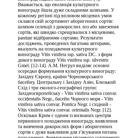
Вважається, що еволюція культурного
винограду йшла дуже складними шляхами. У
кожному регіоні під впливом місцевих умов
склався свій асортимент аборигенних сортів:
шляхом селекції з дикорослих лоз або завезення
сортів, які швидко схрещувалися з місцевими,
раніше відібраними сортами. Результати
досліджень, проведених багатьма авторами,
вказують на походження культурного
винограду Vitis vinifera ssp. sativa DC. з форм
дикого винограду Vitis vinifera ssp. silvestris
Gmel. [12-14]. А.М. Негрул виділяє основні
осередки формування культурного винограду:
Західну Європу, країни Чорноморського
басейну, Центральну і Західну Азію, Близький
Схід і три еколого-географічні групи:
Західноєвропейську - Vitis vinifera sativa convar.
occidentalis Negr., басейн Чорного моря - Vitis
vinifera sativa convar. Pontica Negr. і східний -
Vitis vinifera sativa convar. orientalis Negr. [12].
Оскільки Крим є одним із визнаних центрів
первинного походження винограду, виявлення
та вивчення дикорослих форм і аборигенних
сортів є дуже важливим для з’ясування питань
походження, формування місцевого сортименту