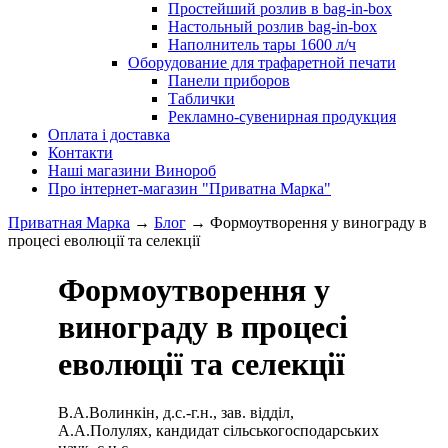
Простейший розлив в bag-in-box
Настольный розлив bag-in-box
Наполнитель тары 1600 л/ч
Оборудование для трафаретной печати
Панели приборов
Таблички
Рекламно-сувенирная продукция
Оплата і доставка
Контакти
Наші магазини Винороб
Про інтернет-магазин "Приватна Марка"
Приватная Марка
→
Блог
→
Формоутворення у винограду в
процесі еволюції та селекції
Формоутворення у
винограду в процесі
еволюції та селекції
В.А.Волинкін, д.с.-г.н., зав. відділ,
А.А.Полулях, кандидат сільськогосподарських