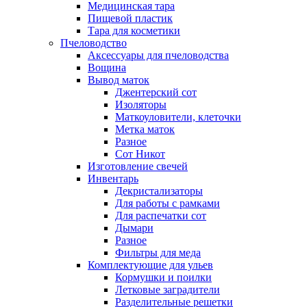
Медицинская тара
Пищевой пластик
Тара для косметики
Пчеловодство
Аксессуары для пчеловодства
Вощина
Вывод маток
Джентерский сот
Изоляторы
Маткоуловители, клеточки
Метка маток
Разное
Сот Никот
Изготовление свечей
Инвентарь
Декристализаторы
Для работы с рамками
Для распечатки сот
Дымари
Разное
Фильтры для меда
Комплектующие для ульев
Кормушки и поилки
Летковые заградители
Разделительные решетки