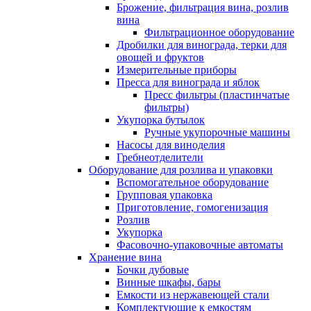
Брожение, фильтрация вина, розлив
вина
Фильтрационное оборудование
Дробилки для винограда, терки для
овощей и фруктов
Измерительные приборы
Пресса для винограда и яблок
Пресс фильтры (пластинчатые
фильтры)
Укупорка бутылок
Ручные укупорочные машины
Насосы для виноделия
Гребнеотделители
Оборудование для розлива и упаковки
Вспомогательное оборудование
Групповая упаковка
Приготовление, гомогенизация
Розлив
Укупорка
Фасовочно-упаковочные автоматы
Хранение вина
Бочки дубовые
Винные шкафы, бары
Емкости из нержавеющей стали
Комплектующие к емкостям