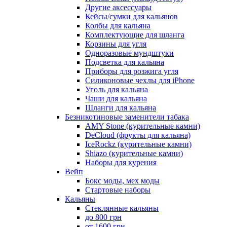
Другие аксессуары
Кейсы/сумки для кальянов
Колбы для кальяна
Комплектующие для шланга
Корзины для угля
Одноразовые мундштуки
Подсветка для кальяна
Приборы для розжига угля
Силиконовые чехлы для iPhone
Уголь для кальяна
Чаши для кальяна
Шланги для кальяна
Безникотиновые заменители табака
AMY Stone (курительные камни)
DeCloud (фрукты для кальяна)
IceRockz (курительные камни)
Shiazo (курительные камни)
Наборы для курения
Вейп
Бокс моды, мех моды
Стартовые наборы
Кальяны
Стеклянные кальяны
до 800 грн
от 1600 грн