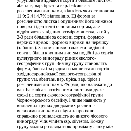
угруповань виділяють сорти з більшим листям.
aberrans, вар. tipica та вар. balcanica з
розсіченими листками, кількість яких становила
11,9; 2,4 і 4,7% відповідно. Ці форми за
розсіченістю листка і опушенням його нижньої
поверхні ідентичні основним сортам, але
відрізняються від них розміром листка, який у
2-3 рази більший за основні сорти, формою
верхніх вирізок і формою вирізки на черешку
(таблиця). За описаними ознаками виділені
сорти з більш крупним листям подібні до сортів
культурного винограду різних еколого-
географічних груп. Значну групу становлять
форми, близькі за рядом ознак листя до сортів
західноєвропейської еколого-географічної
групи: var. aberrans, вар. tipica, вар. tipica з
розсіченими листками. Форми, що належать до
вар. balcanica з розсіченими листками дуже
схожі на сорти еколого-географічної групи
Чорноморського басейну. І лише наявність у
виділених групах дводомних рослин із
великими листками свідчить про їхню
справжню приналежність до дикого лісового
винограду Vitis vinifera ssp. silvestris. Кожну
групу можна розглядати як проміжну ланку між