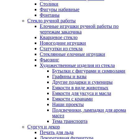
Столики
Фигуры набивные
Фонтаны
Стекло ручной работы
Елочные игрушки ручной работы по
чертежам заказчика
Кварцевое стекло
Новогодние игрушки
Статуэтки из стекла
Стеклянные елочные игрушки
Фьюзинг
Художественные изделия из стекла
Бутылки с фигурами и символами
Графины и вазы
Другие подарки и сувениры
Емкости в виде животных
Емкости для уксуса и масла
Емкости с кранами
Наши проекты
Подсвечники, лампадки для арома
масел
Тема транспорта
Сургуч и декор
Печать для льда
Декоративная фурнитура