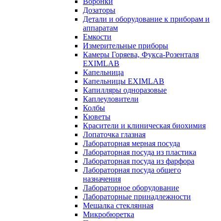
Воронки
Дозаторы
Детали и оборудование к приборам и
аппаратам
Емкости
Измерительные приборы
Камеры Горяева, Фукса-Розенталя
EXIMLAB
Капельница
Капельницы EXIMLAB
Капилляры одноразовые
Каплеуловители
Колбы
Кюветы
Красители и клиническая биохимия
Лопаточка глазная
Лабораторная мерная посуда
Лабораторная посуда из пластика
Лабораторная посуда из фарфора
Лабораторная посуда общего
назначения
Лабораторное оборудование
Лабораторные принадлежности
Мешалка стеклянная
Микробюретка