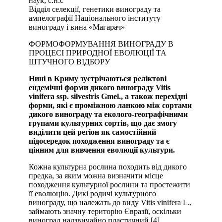
наук, с.н.с
Відділ селекції, генетики винограду та
ампелографії Національного інституту
винограду і вина «Магарач»
ФОРМОФОРМУВАННЯ ВИНОГРАДУ В
ПРОЦЕСІ ПРИРОДНОЇ ЕВОЛЮЦІЇ ТА
ШТУЧНОГО ВІДБОРУ
Нині в Криму зустрічаються реліктові
ендемічні форми дикого винограду Vitis
vinifera ssp. silvestris Gmel., а також перехідні
форми, які є проміжною ланкою між сортами
дикого винограду та еколого-географічними
групами культурних сортів, що дає змогу
виділити цей регіон як самостійний
підосередок походження винограду та є
цінним для вивчення еволюції культури.
Кожна культурна рослина походить від дикого
предка, за яким можна визначити місце
походження культурної рослини та простежити
її еволюцію. Дикі родичі культурного
винограду, що належать до виду Vitis vinifera L.,
займають значну територію Євразії, оскільки
виноград надзвичайно пластичний [4].