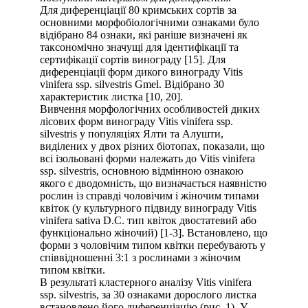
Для диференціації 80 кримських сортів за
основними морфобіологічними ознаками було
відібрано 84 ознаки, які раніше визначені як
таксономічно значущі для ідентифікації та
сертифікації сортів винограду [15]. Для
диференціації форм дикого винограду Vitis
vinifera ssp. silvestris Gmel. Відібрано 30
характеристик листка [10, 20].
Вивчення морфологічних особливостей диких
лісових форм винограду Vitis vinifera ssp.
silvestris у популяціях Ялти та Алушти,
виділених у двох різних біотопах, показали, що
всі ізольовані форми належать до Vitis vinifera
ssp. silvestris, основною відмінною ознакою
якого є дводомність, що визначається наявністю
рослин із справді чоловічим і жіночим типами
квіток (у культурного підвиду винограду Vitis
vinifera sativa D.C. тип квіток двостатевий або
функціонально жіночий) [1-3]. Встановлено, що
форми з чоловічим типом квітки перебувають у
співвідношенні 3:1 з рослинами з жіночим
типом квітки.
В результаті кластерного аналізу Vitis vinifera
ssp. silvestris, за 30 ознаками дорослого листка
встановлено його диференціацію (рис. 1). У