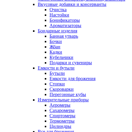
Вкусовые добавки и консерванты
Очистка
Настойки
Бонификаторы
Ароматизаторы
Бондарные изделия
Банная утварь
Бочки
Жбан
Кадки
Кубельчики
Подарки и сувениры
Емкости и бутыли
Бутыли
Емкости для брожения
Стопки
Скороварки
Перегонные кубы
Измерительные приборы
Аеромеры
Сахаромеры
Спиртомеры
Термометры
Цилиндры
Все для брожения