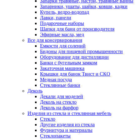
Запарки травяные, настои, травяные ванны
Запарники, ушаты, шайки, ковши, кадки
Купель, ведро-водопад
Лавки, панели
Подарочные наборы
Шапки для бани от производителя
Эфирные масла, мед
Все для консервирования
Емкости для солений
Бидоны для пищевой промышенности
Оборудование для дистилляции
Банки с бугельным замком
Закаточная машинка
Крышки для банок Твист и СКО
Медная посуда
Стеклянные банки
Деколь
Декали для моделей
Деколь на стекло
Деколь на фарфор
Изделия из стекла и стеклянная мебель
Стекло
Другие изделия из стекла
Фурнитура и материалы
Стеклопакеты