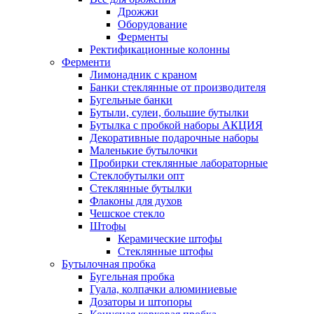
Дрожжи
Оборудование
Ферменты
Ректификационные колонны
Ферменти
Лимонадник с краном
Банки стеклянные от производителя
Бугельные банки
Бутыли, сулеи, большие бутылки
Бутылка с пробкой наборы АКЦИЯ
Декоративные подарочные наборы
Маленькие бутылочки
Пробирки стеклянные лабораторные
Стеклобутылки опт
Стеклянные бутылки
Флаконы для духов
Чешское стекло
Штофы
Керамические штофы
Стеклянные штофы
Бутылочная пробка
Бугельная пробка
Гуала, колпачки алюминиевые
Дозаторы и штопоры