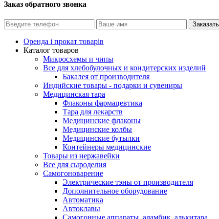
Заказ обратного звонка
Оренда і прокат товарів
Каталог товаров
Микросхемы и чипы
Все для хлебобулочных и кондитерских изделий
Бакалея от производителя
Индийские товары - подарки и сувениры
Медицинская тара
Флаконы фармацевтика
Тара для лекарств
Медицинские флаконы
Медицинские колбы
Медицинские бутылки
Контейнеры медицинские
Товары из нержавейки
Все для сыроделия
Самогоноварение
Электрические тэны от производителя
Дополнительное оборудование
Автоматика
Автоклавы
Самогонные аппараты, аламбик, алькитара