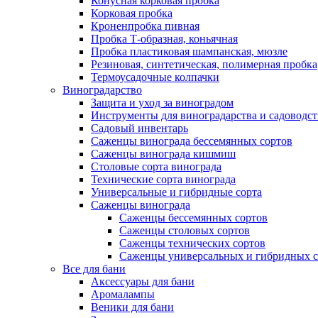
Конусная корковая пробка
Корковая пробка
Кроненпробка пивная
Пробка Т-образная, коньячная
Пробка пластиковая шампанская, мюзле
Резиновая, синтетическая, полимерная пробка
Термоусадочные колпачки
Виноградарство
Защита и уход за виноградом
Инструменты для виноградарства и садоводст
Садовый инвентарь
Саженцы винограда бессемянных сортов
Саженцы винограда кишмиш
Столовые сорта винограда
Технические сорта винограда
Универсальные и гибридные сорта
Саженцы винограда
Саженцы бессемянных сортов
Саженцы столовых сортов
Саженцы технических сортов
Саженцы универсальных и гибридных с
Все для бани
Аксессуары для бани
Аромалампы
Веники для бани