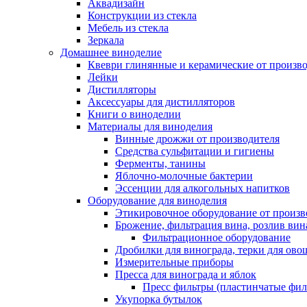
Аквадизайн
Конструкции из стекла
Мебель из стекла
Зеркала
Домашнее виноделие
Квеври глинянные и керамические от произво
Лейки
Дистилляторы
Аксессуары для дистилляторов
Книги о виноделии
Материалы для виноделия
Винные дрожжи от производителя
Средства сульфитации и гигиены
Ферменты, танины
Яблочно-молочные бактерии
Эссенции для алкогольных напитков
Оборудование для виноделия
Этикировочное оборудование от произв
Брожение, фильтрация вина, розлив вин
Фильтрационное оборудование
Дробилки для винограда, терки для ово
Измерительные приборы
Пресса для винограда и яблок
Пресс фильтры (пластинчатые фил
Укупорка бутылок