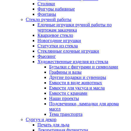
Столики
Фигуры набивные
Фонтаны
Стекло ручной работы
Елочные игрушки ручной работы по
чертежам заказчика
Кварцевое стекло
Новогодние игрушки
Статуэтки из стекла
Стеклянные елочные игрушки
Фьюзинг
Художественные изделия из стекла
Бутылки с фигурами и символами
Графины и вазы
Другие подарки и сувениры
Емкости в виде животных
Емкости для уксуса и масла
Емкости с кранами
Наши проекты
Подсвечники, лампадки для арома
масел
Тема транспорта
Сургуч и декор
Печать для льда
Декоративная фурнитура