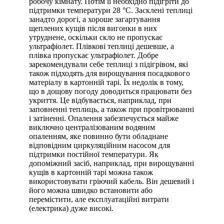
робочу кімнату. Потім її необхідно підігріти до
підтримки температури 28 °C. Засклені теплиці
занадто дорогі, а хороше загартування
щеплених кущів після вигонки в них
утруднене, оскільки скло не пропускає
ультрафіолет. Плівкові теплиці дешевше, а
плівка пропускає ультрафіолет. Добре
зарекомендували себе теплиці з підігрівом, які
також підходять для вирощування посадкового
матеріалу в картонній тарі. Їх недолік в тому,
що в дощову погоду доводиться працювати без
укриття. Це відбувається, наприклад, при
заповненні теплиць, а також при провітрюванні
і затіненні. Опалення забезпечується майже
виключно централізованим водяним
опаленням, яке повинно бути обладнане
відповідним циркуляційним насосом для
підтримки постійної температури. Як
допоміжний засіб, наприклад, при вирощуванні
кущів в картонній тарі можна також
використовувати гріючий кабель. Він дешевий і
його можна швидко встановити або
перемістити, але експлуатаційні витрати
(електрика) дуже високі.