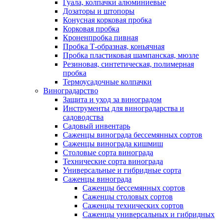
Гуала, колпачки алюминиевые
Дозаторы и штопоры
Конусная корковая пробка
Корковая пробка
Кроненпробка пивная
Пробка Т-образная, коньячная
Пробка пластиковая шампанская, мюзле
Резиновая, синтетическая, полимерная
пробка
Термоусадочные колпачки
Виноградарство
Защита и уход за виноградом
Инструменты для виноградарства и
садоводства
Садовый инвентарь
Саженцы винограда бессемянных сортов
Саженцы винограда кишмиш
Столовые сорта винограда
Технические сорта винограда
Универсальные и гибридные сорта
Саженцы винограда
Саженцы бессемянных сортов
Саженцы столовых сортов
Саженцы технических сортов
Саженцы универсальных и гибридных