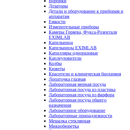
Воронки
Дозаторы
Детали и оборудование к приборам и
аппаратам
Емкости
Измерительные приборы
Камеры Горяева, Фукса-Розенталя
EXIMLAB
Капельница
Капельницы EXIMLAB
Капилляры одноразовые
Каплеуловители
Колбы
Кюветы
Красители и клиническая биохимия
Лопаточка глазная
Лабораторная мерная посуда
Лабораторная посуда из пластика
Лабораторная посуда из фарфора
Лабораторная посуда общего
назначения
Лабораторное оборудование
Лабораторные принадлежности
Мешалка стеклянная
Микробюретка