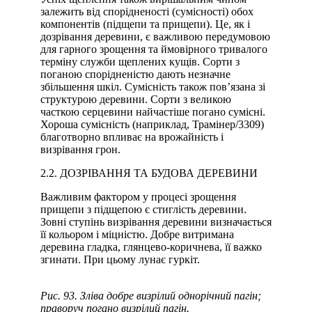
залежить від спорідненості (сумісності) обох
компонентів (підщепи та прищепи). Це, як і
дозрівання деревини, є важливою передумовою
для гарного зрощення та ймовірного тривалого
терміну служби щеплених кущів. Сорти з
поганою спорідненістю дають незначне
збільшення шкіл. Сумісність також пов’язана зі
структурою деревини. Сорти з великою
часткою серцевини найчастіше погано сумісні.
Хороша сумісність (наприклад, Трамінер/3309)
благотворно впливає на врожайність і
визрівання грон.
2.2. ДОЗРІВАННЯ ТА БУДОВА ДЕРЕВИНИ
Важливим фактором у процесі зрощення
прищепи з підщепою є стиглість деревини.
Зовні ступінь визрівання деревини визначається
її кольором і міцністю. Добре витримана
деревина гладка, глянцево-коричнева, її важко
згинати. При цьому лунає гуркіт.
Рис. 93. Зліва добре визрілий однорічний пагін;
праворуч погано визрілий пагін.