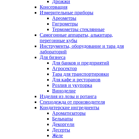
Дрожжи
Консервация
Измерительные приборы
Ареометры
Гигрометры
Термометры стеклянные
Самогонные аппараты, алькитара,
перегонные кубы
Инструменты, оборудование и тара для
лабораторий
Для бизнеса
Для банков и предприятий
Агросектор
Тара для транспортировки
Для кафе и ресторанов
Розлив и укупорка
Виноделие
Изделия из лозы и ротанга
Спецодежда от производителя
Кондитерские ингредиенты
Ароматизаторы
Бельнапы
Декоргели
Десерты
Желe