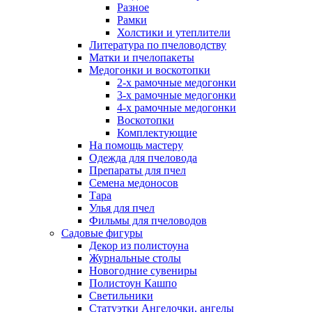
Разное
Рамки
Холстики и утеплители
Литература по пчеловодству
Матки и пчелопакеты
Медогонки и воскотопки
2-х рамочные медогонки
3-х рамочные медогонки
4-х рамочные медогонки
Воскотопки
Комплектующие
На помощь мастеру
Одежда для пчеловода
Препараты для пчел
Семена медоносов
Тара
Улья для пчел
Фильмы для пчеловодов
Садовые фигуры
Декор из полистоуна
Журнальные столы
Новогодние сувениры
Полистоун Кашпо
Светильники
Статуэтки Ангелочки, ангелы