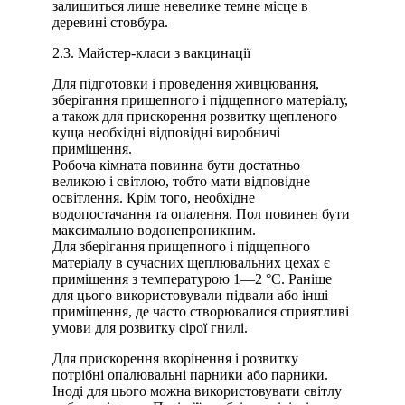
залишиться лише невелике темне місце в
деревині стовбура.
2.3. Майстер-класи з вакцинації
Для підготовки і проведення живцювання,
зберігання прищепного і підщепного матеріалу,
а також для прискорення розвитку щепленого
куща необхідні відповідні виробничі
приміщення.
Робоча кімната повинна бути достатньо
великою і світлою, тобто мати відповідне
освітлення. Крім того, необхідне
водопостачання та опалення. Пол повинен бути
максимально водонепроникним.
Для зберігання прищепного і підщепного
матеріалу в сучасних щеплювальних цехах є
приміщення з температурою 1—2 °С. Раніше
для цього використовували підвали або інші
приміщення, де часто створювалися сприятливі
умови для розвитку сірої гнилі.
Для прискорення вкорінення і розвитку
потрібні опалювальні парники або парники.
Іноді для цього можна використовувати світлу