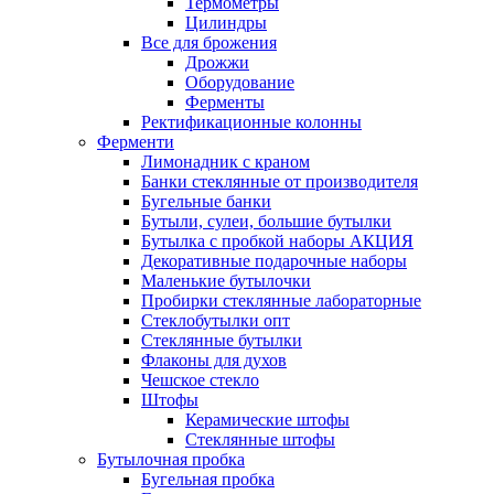
Термометры
Цилиндры
Все для брожения
Дрожжи
Оборудование
Ферменты
Ректификационные колонны
Ферменти
Лимонадник с краном
Банки стеклянные от производителя
Бугельные банки
Бутыли, сулеи, большие бутылки
Бутылка с пробкой наборы АКЦИЯ
Декоративные подарочные наборы
Маленькие бутылочки
Пробирки стеклянные лабораторные
Стеклобутылки опт
Стеклянные бутылки
Флаконы для духов
Чешское стекло
Штофы
Керамические штофы
Стеклянные штофы
Бутылочная пробка
Бугельная пробка