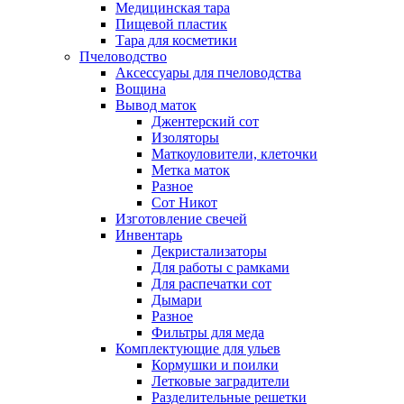
Медицинская тара
Пищевой пластик
Тара для косметики
Пчеловодство
Аксессуары для пчеловодства
Вощина
Вывод маток
Джентерский сот
Изоляторы
Маткоуловители, клеточки
Метка маток
Разное
Сот Никот
Изготовление свечей
Инвентарь
Декристализаторы
Для работы с рамками
Для распечатки сот
Дымари
Разное
Фильтры для меда
Комплектующие для ульев
Кормушки и поилки
Летковые заградители
Разделительные решетки