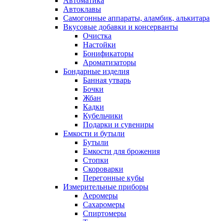
Автоматика
Автоклавы
Самогонные аппараты, аламбик, алькитара
Вкусовые добавки и консерванты
Очистка
Настойки
Бонификаторы
Ароматизаторы
Бондарные изделия
Банная утварь
Бочки
Жбан
Кадки
Кубельчики
Подарки и сувениры
Емкости и бутыли
Бутыли
Емкости для брожения
Стопки
Скороварки
Перегонные кубы
Измерительные приборы
Аеромеры
Сахаромеры
Спиртомеры