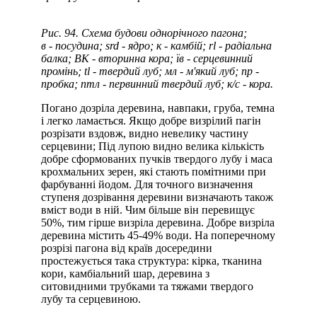
Рис. 94. Схема будови однорічного пагона;
в - посудина; srd - ядро; к - камбій; rl - радіальна
балка; ВК - вторинна кора; їв - серцевинний
промінь; tl - твердий луб; мл - м'який луб; пр -
пробка; птл - первинний твердий луб; к/с - кора.
Погано дозріла деревина, навпаки, груба, темна
і легко ламається. Якщо добре визрілий пагін
розрізати вздовж, видно невелику частину
серцевини; Під лупою видно велика кількість
добре сформованих пучків твердого лубу і маса
крохмальних зерен, які стають помітними при
фарбуванні йодом. Для точного визначення
ступеня дозрівання деревини визначають також
вміст води в ній. Чим більше він перевищує
50%, тим гірше визріла деревина. Добре визріла
деревина містить 45-49% води. На поперечному
розрізі пагона від країв досередини
простежується така структура: кірка, тканина
кори, камбіальний шар, деревина з
ситовидними трубками та тяжами твердого
лубу та серцевиною.