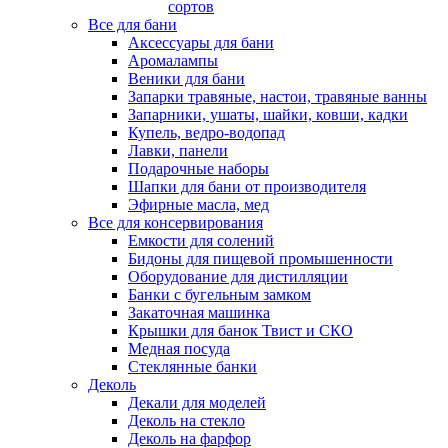
сортов
Все для бани
Аксессуары для бани
Аромалампы
Веники для бани
Запарки травяные, настои, травяные ванны
Запарники, ушаты, шайки, ковши, кадки
Купель, ведро-водопад
Лавки, панели
Подарочные наборы
Шапки для бани от производителя
Эфирные масла, мед
Все для консервирования
Емкости для солений
Бидоны для пищевой промышенности
Оборудование для дистилляции
Банки с бугельным замком
Закаточная машинка
Крышки для банок Твист и СКО
Медная посуда
Стеклянные банки
Деколь
Декали для моделей
Деколь на стекло
Деколь на фарфор