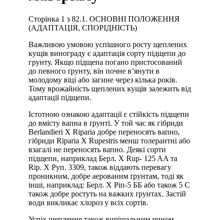
Сторінка 1 з 82.1. ОСНОВНІ ПОЛОЖЕННЯ
(АДАПТАЦІЯ, СПОРІДНІСТЬ)
Важливою умовою успішного росту щеплених
кущів винограду є адаптація сорту підщепи до
грунту. Якщо підщепа погано пристосований
до певного ґрунту, він почне в’янути в
молодому віці або загине через кілька років.
Тому врожайність щеплених кущів залежить від
адаптації підщепи.
Істотною ознакою адаптації є стійкість підщепи
до вмісту вапна в ґрунті. У той час як гібриди
Berlandieri X Riparia добре переносять вапно,
гібриди Riparia X Rupestris менш толерантні або
взагалі не переносять вапно. Деякі сорти
підщепи, наприклад Берл. X Rup- 125 AA та
Rip. X Руп. 3309, також віддають перевагу
проникним, добре аерованим ґрунтам, тоді як
інші, наприклад: Берл. Х Ріп-5 ББ або також 5 С
також добре ростуть на важких ґрунтах. Застій
води викликає хлороз у всіх сортів.
Успіх щеплення також вирішальним чином