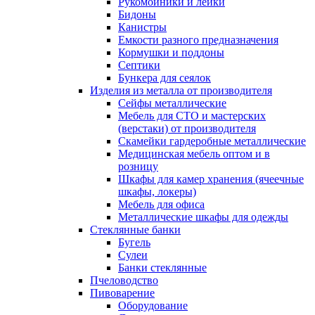
Рукомойники и лейки
Бидоны
Канистры
Емкости разного предназначения
Кормушки и поддоны
Септики
Бункера для сеялок
Изделия из металла от производителя
Сейфы металлические
Мебель для СТО и мастерских
(верстаки) от производителя
Скамейки гардеробные металлические
Медицинская мебель оптом и в
розницу
Шкафы для камер хранения (ячеечные
шкафы, локеры)
Мебель для офиса
Металлические шкафы для одежды
Стеклянные банки
Бугель
Сулеи
Банки стеклянные
Пчеловодство
Пивоварение
Оборудование