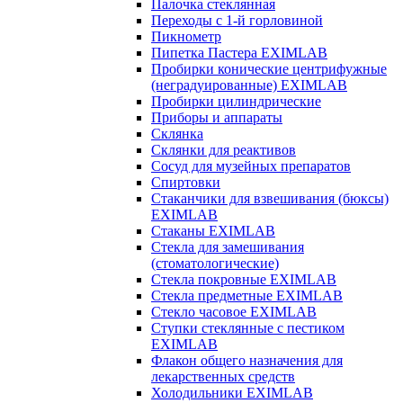
Палочка стеклянная
Переходы с 1-й горловиной
Пикнометр
Пипетка Пастера EXIMLAB
Пробирки конические центрифужные
(неградуированные) EXIMLAB
Пробирки цилиндрические
Приборы и аппараты
Склянка
Склянки для реактивов
Сосуд для музейных препаратов
Спиртовки
Стаканчики для взвешивания (бюксы)
EXIMLAB
Стаканы EXIMLAB
Стекла для замешивания
(стоматологические)
Стекла покровные EXIMLAB
Стекла предметные EXIMLAB
Стекло часовое EXIMLAB
Ступки стеклянные с пестиком
EXIMLAB
Флакон общего назначения для
лекарственных средств
Холодильники EXIMLAB