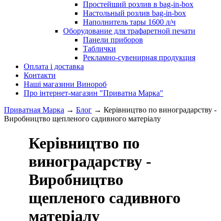
Простейший розлив в bag-in-box
Настольный розлив bag-in-box
Наполнитель тары 1600 л/ч
Оборудование для трафаретной печати
Панели приборов
Таблички
Рекламно-сувенирная продукция
Оплата і доставка
Контакти
Наші магазини Винороб
Про інтернет-магазин "Приватна Марка"
Приватная Марка
→
Блог
→
Керівництво по виноградарству -
Виробництво щепленого садивного матеріалу
Керівництво по
виноградарству -
Виробництво
щепленого садивного
матеріалу