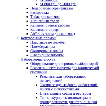
от 800 грн до 1600 грн
Подарочные сертификаты
Распродажа
Табак для кальяна
Уцененный товар
Кальяны ручной работы
Кальяны стандарт
AirFruits (крем для кальяна)
Контрольные пломбы
Пластиковые пломбы
Пломбираторы
Свинцовые пломбы
Ювелирные пломбы
Лабораторная посуда
Оборудование для зерновых лабораторий
Реагенты и тест системы для клинической
биохимии
Реактивы для лабораторных
исследований
Экспресс идентификация бактерий.
Диски с антибиотиками
Питательные среды и растворы
Тесты, журналы, индикаторы и
принадлежности для стерилизации