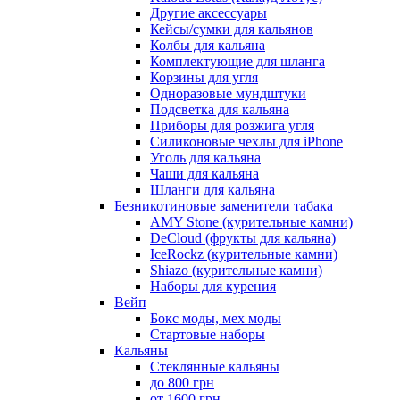
Другие аксессуары
Кейсы/сумки для кальянов
Колбы для кальяна
Комплектующие для шланга
Корзины для угля
Одноразовые мундштуки
Подсветка для кальяна
Приборы для розжига угля
Силиконовые чехлы для iPhone
Уголь для кальяна
Чаши для кальяна
Шланги для кальяна
Безникотиновые заменители табака
AMY Stone (курительные камни)
DeCloud (фрукты для кальяна)
IceRockz (курительные камни)
Shiazo (курительные камни)
Наборы для курения
Вейп
Бокс моды, мех моды
Стартовые наборы
Кальяны
Стеклянные кальяны
до 800 грн
от 1600 грн