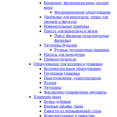
Брожение, фильтрация вина, розлив
вина
Фильтрационное оборудование
Дробилки для винограда, терки для
овощей и фруктов
Измерительные приборы
Пресса для винограда и яблок
Пресс фильтры (пластинчатые
фильтры)
Укупорка бутылок
Ручные укупорочные машины
Насосы для виноделия
Гребнеотделители
Оборудование для розлива и упаковки
Вспомогательное оборудование
Групповая упаковка
Приготовление, гомогенизация
Розлив
Укупорка
Фасовочно-упаковочные автоматы
Хранение вина
Бочки дубовые
Винные шкафы, бары
Емкости из нержавеющей стали
Комплектующие к емкостям