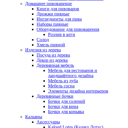
Домашнее пивоварение
Книги для пивоваров
Дрожжи пивные
Ингредиенты для пива
Наборы пивные
Оборудование для пивоварения
Розлив в кеги
Солод
Хмель пивной
Изделия из дерева
Посуда из дерева
Декор из дерева
Деревянная мебель
Мебель для ресторанов и
ландшафтного дизайна
Мебель из дуба
Мебель сосна
Элементы дизайна интерьеров
Деревянные бочки
Бочки для солений
Бочки для вина
Бочки для коньяка
Кальяны
Аксессуары
Kaloud Lotus (Калауд Лотус)