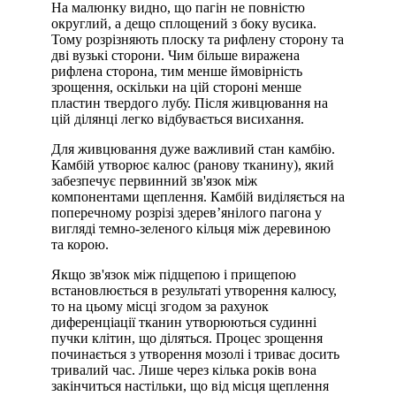
На малюнку видно, що пагін не повністю
округлий, а дещо сплощений з боку вусика.
Тому розрізняють плоску та рифлену сторону та
дві вузькі сторони. Чим більше виражена
рифлена сторона, тим менше ймовірність
зрощення, оскільки на цій стороні менше
пластин твердого лубу. Після живцювання на
цій ділянці легко відбувається висихання.
Для живцювання дуже важливий стан камбію.
Камбій утворює калюс (ранову тканину), який
забезпечує первинний зв'язок між
компонентами щеплення. Камбій виділяється на
поперечному розрізі здерев’янілого пагона у
вигляді темно-зеленого кільця між деревиною
та корою.
Якщо зв'язок між підщепою і прищепою
встановлюється в результаті утворення калюсу,
то на цьому місці згодом за рахунок
диференціації тканин утворюються судинні
пучки клітин, що діляться. Процес зрощення
починається з утворення мозолі і триває досить
тривалий час. Лише через кілька років вона
закінчиться настільки, що від місця щеплення