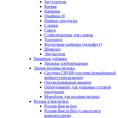
Загустители
Кремы
Начинки
Овафина Н
Пряные продукты
Сливки
Смеси
Стабилизаторы для сливок
Топпинги
Фруктовые начинки (делифрут)
Шоколад
Эмульгатор
Пищевые добавки
Дрожжи хлебопекарные
Линия розлива молока
Система CIP/SIP (система безразборной
мойки/стерилизации)
Ополаскивающая машина
Оборудование для упаковки готовой
продукции
Моноблок для розлива молока
Розлив в bag-in-box
Розлив Bag-in-box
Розлив Bag in Box (с насосом и
компрессором)