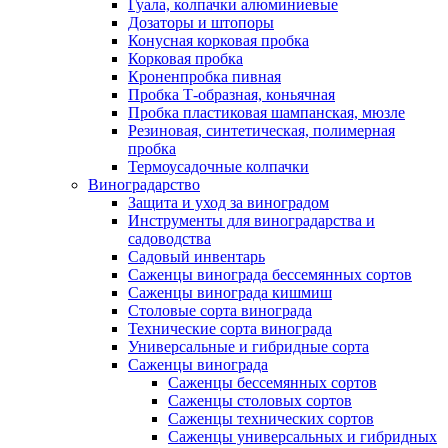
Гуала, колпачки алюминиевые
Дозаторы и штопоры
Конусная корковая пробка
Корковая пробка
Кроненпробка пивная
Пробка Т-образная, коньячная
Пробка пластиковая шампанская, мюзле
Резиновая, синтетическая, полимерная
пробка
Термоусадочные колпачки
Виноградарство
Защита и уход за виноградом
Инструменты для виноградарства и
садоводства
Садовый инвентарь
Саженцы винограда бессемянных сортов
Саженцы винограда кишмиш
Столовые сорта винограда
Технические сорта винограда
Универсальные и гибридные сорта
Саженцы винограда
Саженцы бессемянных сортов
Саженцы столовых сортов
Саженцы технических сортов
Саженцы универсальных и гибридных