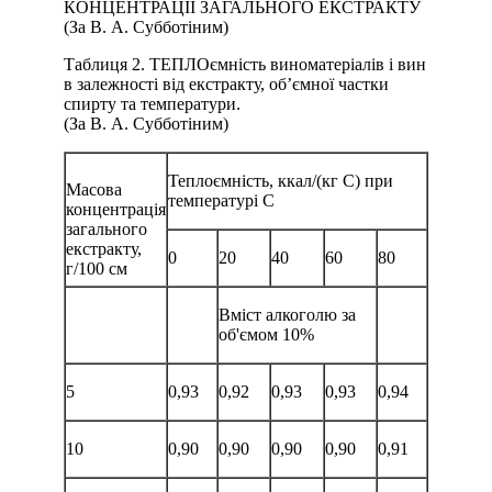
КОНЦЕНТРАЦІЇ ЗАГАЛЬНОГО ЕКСТРАКТУ
(За В. А. Субботіним)
Таблиця 2. ТЕПЛОємність виноматеріалів і вин
в залежності від екстракту, об’ємної частки
спирту та температури.
(За В. А. Субботіним)
Теплоємність, ккал/(кг С) при
Масова
температурі С
концентрація
загального
екстракту,
0
20
40
60
80
г/100 см
Вміст алкоголю за
об'ємом 10%
5
0,93
0,92
0,93
0,93
0,94
10
0,90
0,90
0,90
0,90
0,91