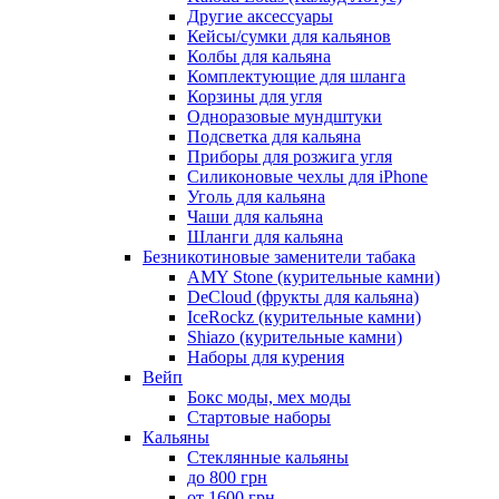
Другие аксессуары
Кейсы/сумки для кальянов
Колбы для кальяна
Комплектующие для шланга
Корзины для угля
Одноразовые мундштуки
Подсветка для кальяна
Приборы для розжига угля
Силиконовые чехлы для iPhone
Уголь для кальяна
Чаши для кальяна
Шланги для кальяна
Безникотиновые заменители табака
AMY Stone (курительные камни)
DeCloud (фрукты для кальяна)
IceRockz (курительные камни)
Shiazo (курительные камни)
Наборы для курения
Вейп
Бокс моды, мех моды
Стартовые наборы
Кальяны
Стеклянные кальяны
до 800 грн
от 1600 грн