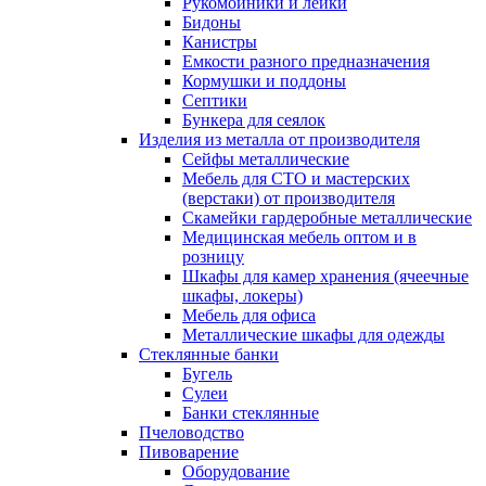
Рукомойники и лейки
Бидоны
Канистры
Емкости разного предназначения
Кормушки и поддоны
Септики
Бункера для сеялок
Изделия из металла от производителя
Сейфы металлические
Мебель для СТО и мастерских
(верстаки) от производителя
Скамейки гардеробные металлические
Медицинская мебель оптом и в
розницу
Шкафы для камер хранения (ячеечные
шкафы, локеры)
Мебель для офиса
Металлические шкафы для одежды
Стеклянные банки
Бугель
Сулеи
Банки стеклянные
Пчеловодство
Пивоварение
Оборудование