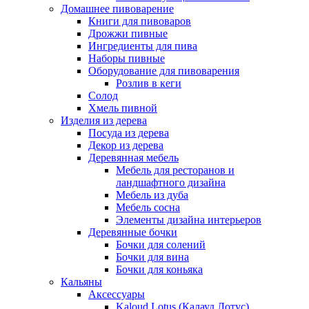
Домашнее пивоварение
Книги для пивоваров
Дрожжи пивные
Ингредиенты для пива
Наборы пивные
Оборудование для пивоварения
Розлив в кеги
Солод
Хмель пивной
Изделия из дерева
Посуда из дерева
Декор из дерева
Деревянная мебель
Мебель для ресторанов и
ландшафтного дизайна
Мебель из дуба
Мебель сосна
Элементы дизайна интерьеров
Деревянные бочки
Бочки для солений
Бочки для вина
Бочки для коньяка
Кальяны
Аксессуары
Kaloud Lotus (Калауд Лотус)