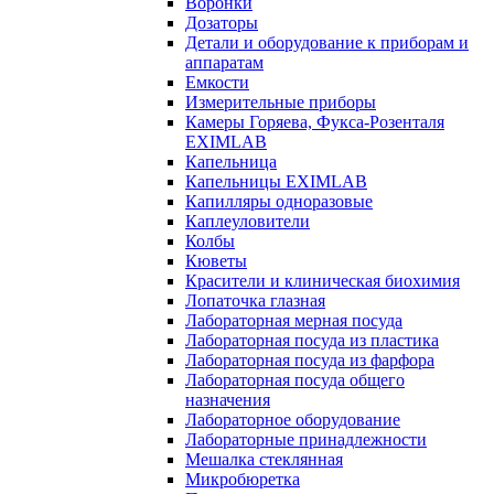
Воронки
Дозаторы
Детали и оборудование к приборам и
аппаратам
Емкости
Измерительные приборы
Камеры Горяева, Фукса-Розенталя
EXIMLAB
Капельница
Капельницы EXIMLAB
Капилляры одноразовые
Каплеуловители
Колбы
Кюветы
Красители и клиническая биохимия
Лопаточка глазная
Лабораторная мерная посуда
Лабораторная посуда из пластика
Лабораторная посуда из фарфора
Лабораторная посуда общего
назначения
Лабораторное оборудование
Лабораторные принадлежности
Мешалка стеклянная
Микробюретка