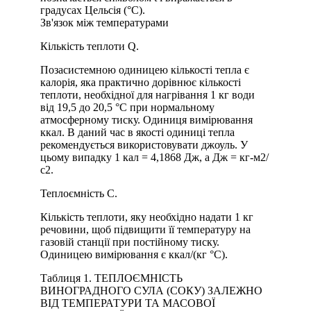
градусах Цельсія (°C).
Зв'язок між температурами
Кількість теплоти Q.
Позасистемною одиницею кількості тепла є
калорія, яка практично дорівнює кількості
теплоти, необхідної для нагрівання 1 кг води
від 19,5 до 20,5 °С при нормальному
атмосферному тиску. Одиниця вимірювання
ккал. В даний час в якості одиниці тепла
рекомендується використовувати джоуль. У
цьому випадку 1 кал = 4,1868 Дж, а Дж = кг-м2/
с2.
Теплоємність С.
Кількість теплоти, яку необхідно надати 1 кг
речовини, щоб підвищити її температуру на
газовій станції при постійному тиску.
Одиницею вимірювання є ккал/(кг °C).
Таблиця 1. ТЕПЛОЄМНІСТЬ
ВИНОГРАДНОГО СУЛА (СОКУ) ЗАЛЕЖНО
ВІД ТЕМПЕРАТУРИ ТА МАСОВОЇ