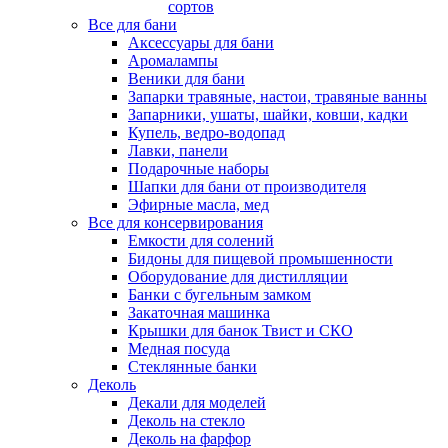
сортов
Все для бани
Аксессуары для бани
Аромалампы
Веники для бани
Запарки травяные, настои, травяные ванны
Запарники, ушаты, шайки, ковши, кадки
Купель, ведро-водопад
Лавки, панели
Подарочные наборы
Шапки для бани от производителя
Эфирные масла, мед
Все для консервирования
Емкости для солений
Бидоны для пищевой промышенности
Оборудование для дистилляции
Банки с бугельным замком
Закаточная машинка
Крышки для банок Твист и СКО
Медная посуда
Стеклянные банки
Деколь
Декали для моделей
Деколь на стекло
Деколь на фарфор