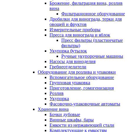
Брожение, фильтрация вина, розлив
вина
Фильтрационное оборудование
Дробилки для винограда, терки для
овощей и фруктов
Измерительные приборы
Пресса для винограда и яблок
Пресс фильтры (пластинчатые
фильтры)
Укупорка бутылок
Ручные укупорочные машины
Насосы для виноделия
Гребнеотделители
Оборудование для розлива и упаковки
Вспомогательное оборудование
Групповая упаковка
Приготовление, гомогенизация
Розлив
Укупорка
Фасовочно-упаковочные автоматы
Хранение вина
Бочки дубовые
Винные шкафы, бары
Емкости из нержавеющей стали
Комплектующие к емкостям