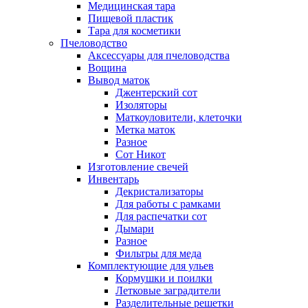
Медицинская тара
Пищевой пластик
Тара для косметики
Пчеловодство
Аксессуары для пчеловодства
Вощина
Вывод маток
Джентерский сот
Изоляторы
Маткоуловители, клеточки
Метка маток
Разное
Сот Никот
Изготовление свечей
Инвентарь
Декристализаторы
Для работы с рамками
Для распечатки сот
Дымари
Разное
Фильтры для меда
Комплектующие для ульев
Кормушки и поилки
Летковые заградители
Разделительные решетки