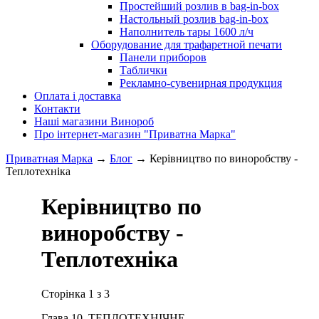
Простейший розлив в bag-in-box
Настольный розлив bag-in-box
Наполнитель тары 1600 л/ч
Оборудование для трафаретной печати
Панели приборов
Таблички
Рекламно-сувенирная продукция
Оплата і доставка
Контакти
Наші магазини Винороб
Про інтернет-магазин "Приватна Марка"
Приватная Марка
→
Блог
→
Керівництво по виноробству -
Теплотехніка
Керівництво по
виноробству -
Теплотехніка
Сторінка 1 з 3
Глава 10. ТЕПЛОТЕХНІЧНЕ