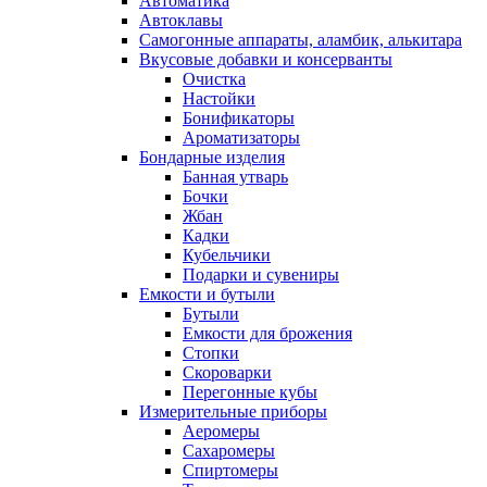
Автоматика
Автоклавы
Самогонные аппараты, аламбик, алькитара
Вкусовые добавки и консерванты
Очистка
Настойки
Бонификаторы
Ароматизаторы
Бондарные изделия
Банная утварь
Бочки
Жбан
Кадки
Кубельчики
Подарки и сувениры
Емкости и бутыли
Бутыли
Емкости для брожения
Стопки
Скороварки
Перегонные кубы
Измерительные приборы
Аеромеры
Сахаромеры
Спиртомеры