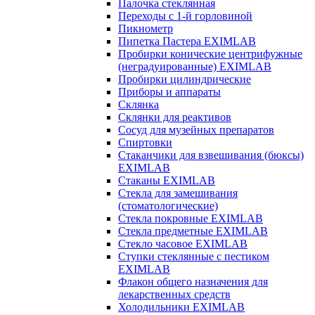
Палочка стеклянная
Переходы с 1-й горловиной
Пикнометр
Пипетка Пастера EXIMLAB
Пробирки конические центрифужные
(неградуированные) EXIMLAB
Пробирки цилиндрические
Приборы и аппараты
Склянка
Склянки для реактивов
Сосуд для музейных препаратов
Спиртовки
Стаканчики для взвешивания (бюксы)
EXIMLAB
Стаканы EXIMLAB
Стекла для замешивания
(стоматологические)
Стекла покровные EXIMLAB
Стекла предметные EXIMLAB
Стекло часовое EXIMLAB
Ступки стеклянные с пестиком
EXIMLAB
Флакон общего назначения для
лекарственных средств
Холодильники EXIMLAB