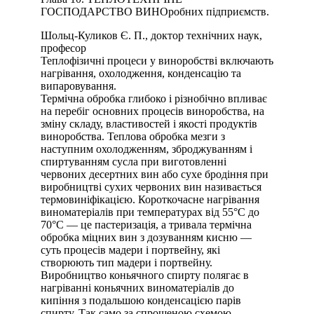
ГОСПОДАРСТВО ВИНОробних підприємств.
Шольц-Куликов Є. П., доктор технічних наук,
професор
Теплофізичні процеси у виноробстві включають
нагрівання, охолодження, конденсацію та
випаровування.
Термічна обробка глибоко і різнобічно впливає
на перебіг основних процесів виноробства, на
зміну складу, властивостей і якості продуктів
виноробства. Теплова обробка мезги з
наступним охолодженням, зброджуванням і
спиртуванням сусла при виготовленні
червоних десертних вин або сухе бродіння при
виробництві сухих червоних вин називається
термовиніфікацією. Короткочасне нагрівання
виноматеріалів при температурах від 55°С до
70°С — це пастеризація, а тривала термічна
обробка міцних вин з дозуванням кисню —
суть процесів мадери і портвейну, які
створюють тип мадери і портвейну.
Виробництво коньячного спирту полягає в
нагріванні коньячних виноматеріалів до
кипіння з подальшою конденсацією парів
спирту. Так само за спрощеною схемою