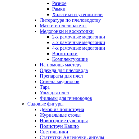
Разное
Рамки
Холстики и утеплители
Литература по пчеловодству
Матки и пчелопакеты
Медогонки и воскотопки
2-х рамочные медогонки
3-х рамочные медогонки
4-х рамочные медогонки
Воскотопки
Комплектующие
На помощь мастеру
Одежда для пчеловода
Препараты для пчел
Семена медоносов
Тара
Улья для пчел
Фильмы для пчеловодов
Садовые фигуры
Декор из полистоуна
Журнальные столы
Новогодние сувениры
Полистоун Кашпо
Светильники
Статуэтки Ангелочки, ангелы