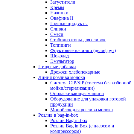
Загустители
Кремы
Начинки
Овафина Н
Пряные продукты
Сливки
Смеси
Стабилизаторы для сливок
Топпинги
Фруктовые начинки (делифрут)
Шоколад
Эмульгатор
Пищевые добавки
Дрожжи хлебопекарные
Линия розлива молока
Система CIP/SIP (система безразборной
мойки/стерилизации)
Ополаскивающая машина
Оборудование для упаковки готовой
продукции
Моноблок для розлива молока
Розлив в bag-in-box
Розлив Bag-in-box
Розлив Bag in Box (с насосом и
компрессором)