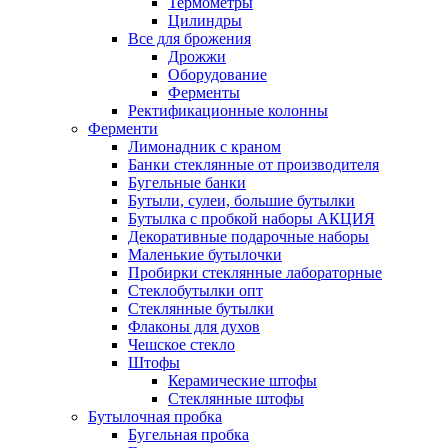
Термометры
Цилиндры
Все для брожения
Дрожжи
Оборудование
Ферменты
Ректификационные колонны
Ферменти
Лимонадник с краном
Банки стеклянные от производителя
Бугельные банки
Бутыли, сулеи, большие бутылки
Бутылка с пробкой наборы АКЦИЯ
Декоративные подарочные наборы
Маленькие бутылочки
Пробирки стеклянные лабораторные
Стеклобутылки опт
Стеклянные бутылки
Флаконы для духов
Чешское стекло
Штофы
Керамические штофы
Стеклянные штофы
Бутылочная пробка
Бугельная пробка