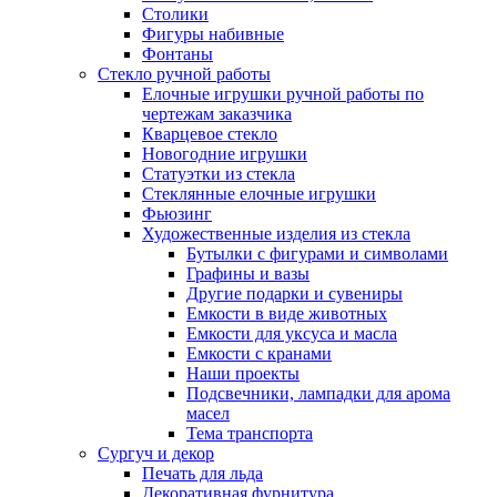
Столики
Фигуры набивные
Фонтаны
Стекло ручной работы
Елочные игрушки ручной работы по
чертежам заказчика
Кварцевое стекло
Новогодние игрушки
Статуэтки из стекла
Стеклянные елочные игрушки
Фьюзинг
Художественные изделия из стекла
Бутылки с фигурами и символами
Графины и вазы
Другие подарки и сувениры
Емкости в виде животных
Емкости для уксуса и масла
Емкости с кранами
Наши проекты
Подсвечники, лампадки для арома
масел
Тема транспорта
Сургуч и декор
Печать для льда
Декоративная фурнитура