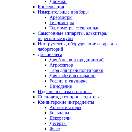
Дрожжи
Консервация
Измерительные приборы
Ареометры
Гигрометры
Термометры стеклянные
Самогонные аппараты, алькитара,
перегонные кубы
Инструменты, оборудование и тара для
лабораторий
Для бизнеса
Для банков и предприятий
Агросектор
Тара для транспортировки
Для кафе и ресторанов
Розлив и укупорка
Виноделие
Изделия из лозы и ротанга
Спецодежда от производителя
Кондитерские ингредиенты
Ароматизаторы
Бельнапы
Декоргели
Десерты
Желe