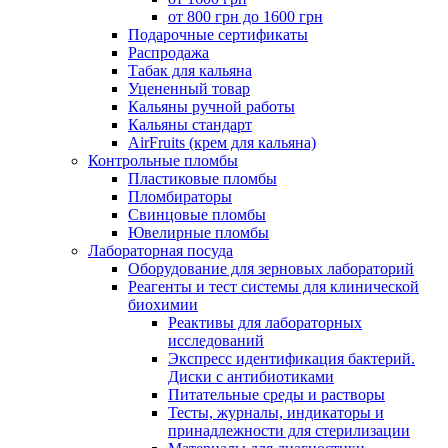
от 800 грн до 1600 грн
Подарочные сертификаты
Распродажа
Табак для кальяна
Уцененный товар
Кальяны ручной работы
Кальяны стандарт
AirFruits (крем для кальяна)
Контрольные пломбы
Пластиковые пломбы
Пломбираторы
Свинцовые пломбы
Ювелирные пломбы
Лабораторная посуда
Оборудование для зерновых лабораторий
Реагенты и тест системы для клинической
биохимии
Реактивы для лабораторных
исследований
Экспресс идентификация бактерий.
Диски с антибиотиками
Питательные среды и растворы
Тесты, журналы, индикаторы и
принадлежности для стерилизации