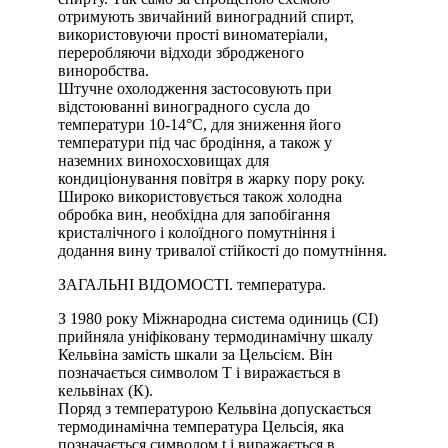
отримують звичайний виноградний спирт,
використовуючи прості виноматеріали,
переробляючи відходи збродженого
виноробства.
Штучне охолодження застосовують при
відстоюванні виноградного сусла до
температури 10-14°С, для зниження його
температури під час бродіння, а також у
наземних винохосховищах для
кондиціонування повітря в жарку пору року.
Широко використовується також холодна
обробка вин, необхідна для запобігання
кристалічного і колоїдного помутніння і
додання вину тривалої стійкості до помутніння.
ЗАГАЛЬНІ ВІДОМОСТІ. температура.
З 1980 року Міжнародна система одиниць (СІ)
прийняла уніфіковану термодинамічну шкалу
Кельвіна замість шкали за Цельсієм. Він
позначається символом Т і виражається в
кельвінах (К).
Поряд з температурою Кельвіна допускається
термодинамічна температура Цельсія, яка
позначається символом t і виражається в