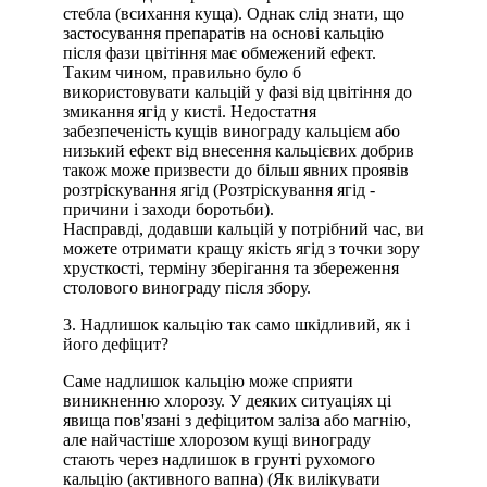
стебла (всихання куща). Однак слід знати, що
застосування препаратів на основі кальцію
після фази цвітіння має обмежений ефект.
Таким чином, правильно було б
використовувати кальцій у фазі від цвітіння до
змикання ягід у кисті. Недостатня
забезпеченість кущів винограду кальцієм або
низький ефект від внесення кальцієвих добрив
також може призвести до більш явних проявів
розтріскування ягід (Розтріскування ягід -
причини і заходи боротьби).
Насправді, додавши кальцій у потрібний час, ви
можете отримати кращу якість ягід з точки зору
хрусткості, терміну зберігання та збереження
столового винограду після збору.
3. Надлишок кальцію так само шкідливий, як і
його дефіцит?
Саме надлишок кальцію може сприяти
виникненню хлорозу. У деяких ситуаціях ці
явища пов'язані з дефіцитом заліза або магнію,
але найчастіше хлорозом кущі винограду
стають через надлишок в грунті рухомого
кальцію (активного вапна) (Як вилікувати