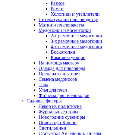
Разное
Рамки
Холстики и утеплители
Литература по пчеловодству
Матки и пчелопакеты
Медогонки и воскотопки
2-х рамочные медогонки
3-х рамочные медогонки
4-х рамочные медогонки
Воскотопки
Комплектующие
На помощь мастеру
Одежда для пчеловода
Препараты для пчел
Семена медоносов
Тара
Улья для пчел
Фильмы для пчеловодов
Садовые фигуры
Декор из полистоуна
Журнальные столы
Новогодние сувениры
Полистоун Кашпо
Светильники
Статуэтки Ангелочки, ангелы