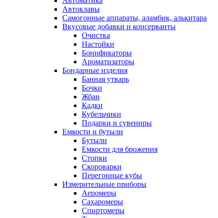
Автоматика
Автоклавы
Самогонные аппараты, аламбик, алькитара
Вкусовые добавки и консерванты
Очистка
Настойки
Бонификаторы
Ароматизаторы
Бондарные изделия
Банная утварь
Бочки
Жбан
Кадки
Кубельчики
Подарки и сувениры
Емкости и бутыли
Бутыли
Емкости для брожения
Стопки
Скороварки
Перегонные кубы
Измерительные приборы
Аеромеры
Сахаромеры
Спиртомеры