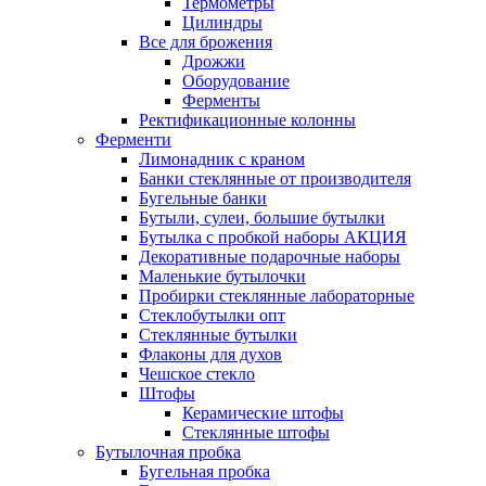
Термометры
Цилиндры
Все для брожения
Дрожжи
Оборудование
Ферменты
Ректификационные колонны
Ферменти
Лимонадник с краном
Банки стеклянные от производителя
Бугельные банки
Бутыли, сулеи, большие бутылки
Бутылка с пробкой наборы АКЦИЯ
Декоративные подарочные наборы
Маленькие бутылочки
Пробирки стеклянные лабораторные
Стеклобутылки опт
Стеклянные бутылки
Флаконы для духов
Чешское стекло
Штофы
Керамические штофы
Стеклянные штофы
Бутылочная пробка
Бугельная пробка