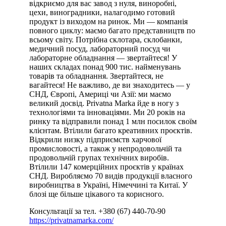
відкриємо для вас завод з нуля, виноробні,
цехи, виноградники, налагодимо готовий
продукт із виходом на ринок. Ми — компанія
повного циклу: маємо багато представництв по
всьому світу. Потрібна склотара, склобанки,
медичний посуд, лабораторний посуд чи
лабораторне обладнання — звертайтеся! У
наших складах понад 900 тис. найменувань
товарів та обладнання. Звертайтеся, не
вагайтеся! Не важливо, де ви знаходитесь — у
СНД, Європі, Америці чи Азії: ми маємо
великий досвід. Privatna Marka йде в ногу з
технологіями та інноваціями. Ми 20 років на
ринку та відправили понад 1 млн посилок своїм
клієнтам. Втілили багато креативних проєктів.
Відкрили низку підприємств харчової
промисловості, а також у непродовольчій та
продовольчій групах технічних виробів.
Втілили 147 комерційних проєктів у країнах
СНД. Виробляємо 70 видів продукції власного
виробництва в Україні, Німеччині та Китаї. У
блозі ще більше цікавого та корисного.
Консультації за тел. +380 (67) 440-70-90
https://privatnamarka.com/