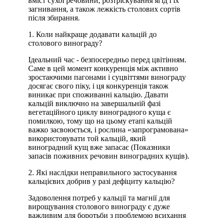
вміст сухої речовини, розтріскування ягід і їх
загнивання, а також лежкість столових сортів
після збирання.
1. Коли найкраще додавати кальцій до
столового винограду?
Ідеальний час - безпосередньо перед цвітінням.
Саме в цей момент конкуренція між активно
зростаючими пагонами і суцвіттями винограду
досягає свого піку, і ця конкуренція також
виникає при споживанні кальцію. Давати
кальцій виключно на завершальній фазі
вегетаційного циклу виноградного куща є
помилкою, тому що на цьому етапі кальцій
важко засвоюється, і рослина «запрограмована»
використовувати той кальцій, який
виноградний кущ вже запасає (Показники
запасів поживних речовин виноградних кущів).
2. Які наслідки неправильного застосування
кальцієвих добрив у разі дефіциту кальцію?
Задоволення потреб у кальції та магнії для
вирощування столового винограду є дуже
важливим для боротьби з проблемою всихання