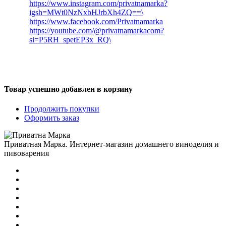
https://www.instagram.com/privatnamarka?
igsh=MWt0NzNxbHJrbXh4ZQ==\
https://www.facebook.com/Privatnamarka
https://youtube.com/@privatnamarkacom?
si=P5RH_spetEP3x_RQ\
Товар успешно добавлен в корзину
Продолжить покупки
Оформить заказ
Приватная Марка. Интернет-магазин домашнего виноделия и
пивоварения