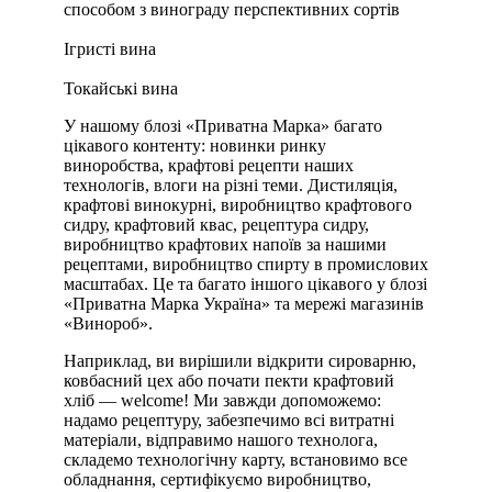
способом з винограду перспективних сортів
Ігристі вина
Токайські вина
У нашому блозі «Приватна Марка» багато
цікавого контенту: новинки ринку
виноробства, крафтові рецепти наших
технологів, влоги на різні теми. Дистиляція,
крафтові винокурні, виробництво крафтового
сидру, крафтовий квас, рецептура сидру,
виробництво крафтових напоїв за нашими
рецептами, виробництво спирту в промислових
масштабах. Це та багато іншого цікавого у блозі
«Приватна Марка Україна» та мережі магазинів
«Винороб».
Наприклад, ви вирішили відкрити сироварню,
ковбасний цех або почати пекти крафтовий
хліб — welcome! Ми завжди допоможемо:
надамо рецептуру, забезпечимо всі витратні
матеріали, відправимо нашого технолога,
складемо технологічну карту, встановимо все
обладнання, сертифікуємо виробництво,