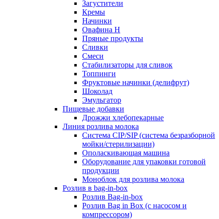
Загустители
Кремы
Начинки
Овафина Н
Пряные продукты
Сливки
Смеси
Стабилизаторы для сливок
Топпинги
Фруктовые начинки (делифрут)
Шоколад
Эмульгатор
Пищевые добавки
Дрожжи хлебопекарные
Линия розлива молока
Система CIP/SIP (система безразборной
мойки/стерилизации)
Ополаскивающая машина
Оборудование для упаковки готовой
продукции
Моноблок для розлива молока
Розлив в bag-in-box
Розлив Bag-in-box
Розлив Bag in Box (с насосом и
компрессором)