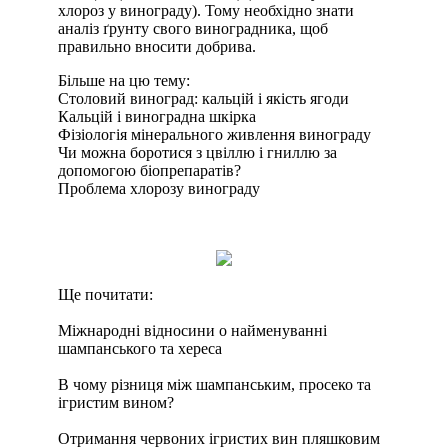
хлороз у винограду). Тому необхідно знати
аналіз ґрунту свого виноградника, щоб
правильно вносити добрива.
Більше на цю тему:
Столовий виноград: кальцій і якість ягоди
Кальцій і виноградна шкірка
Фізіологія мінерального живлення винограду
Чи можна боротися з цвіллю і гниллю за
допомогою біопрепаратів?
Проблема хлорозу винограду
Ще почитати:
Міжнародні відносини о найменуванні
шампанського та хереса
В чому різниця між шампанським, просеко та
ігристим вином?
Отримання червоних ігристих вин пляшковим