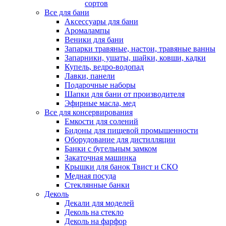
сортов
Все для бани
Аксессуары для бани
Аромалампы
Веники для бани
Запарки травяные, настои, травяные ванны
Запарники, ушаты, шайки, ковши, кадки
Купель, ведро-водопад
Лавки, панели
Подарочные наборы
Шапки для бани от производителя
Эфирные масла, мед
Все для консервирования
Емкости для солений
Бидоны для пищевой промышенности
Оборудование для дистилляции
Банки с бугельным замком
Закаточная машинка
Крышки для банок Твист и СКО
Медная посуда
Стеклянные банки
Деколь
Декали для моделей
Деколь на стекло
Деколь на фарфор