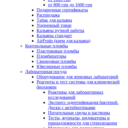
от 800 грн до 1600 грн
Подарочные сертификаты
Распродажа
Табак для кальяна
Уцененный товар
Кальяны ручной работы
Кальяны стандарт
AirFruits (крем для кальяна)
Контрольные пломбы
Пластиковые пломбы
Пломбираторы
Свинцовые пломбы
Ювелирные пломбы
Лабораторная посуда
Оборудование для зерновых лабораторий
Реагенты и тест системы для клинической
биохимии
Реактивы для лабораторных
исследований
Экспресс идентификация бактерий.
Диски с антибиотиками
Питательные среды и растворы
Тесты, журналы, индикаторы и
принадлежности для стерилизации