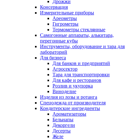
Дрожжи
Консервация
Измерительные приборы
Ареометры
Гигрометры
Термометры стеклянные
Самогонные аппараты, алькитара,
перегонные кубы
Инструменты, оборудование и тара для
лабораторий
Для бизнеса
Для банков и предприятий
Агросектор
Тара для транспортировки
Для кафе и ресторанов
Розлив и укупорка
Виноделие
Изделия из лозы и ротанга
Спецодежда от производителя
Кондитерские ингредиенты
Ароматизаторы
Бельнапы
Декоргели
Десерты
Желe