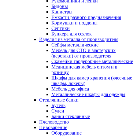
Рукомойники и лейки
Бидоны
Канистры
Емкости разного предназначения
Кормушки и поддоны
Септики
Бункера для сеялок
Изделия из металла от производителя
Сейфы металлические
Мебель для СТО и мастерских
(верстаки) от производителя
Скамейки гардеробные металлические
Медицинская мебель оптом и в
розницу
Шкафы для камер хранения (ячеечные
шкафы, локеры)
Мебель для офиса
Металлические шкафы для одежды
Стеклянные банки
Бугель
Сулеи
Банки стеклянные
Пчеловодство
Пивоварение
Оборудование