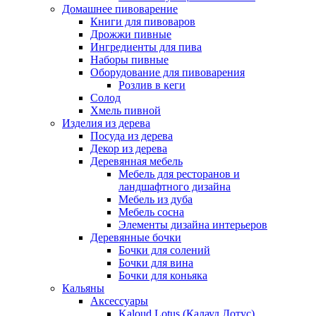
Домашнее пивоварение
Книги для пивоваров
Дрожжи пивные
Ингредиенты для пива
Наборы пивные
Оборудование для пивоварения
Розлив в кеги
Солод
Хмель пивной
Изделия из дерева
Посуда из дерева
Декор из дерева
Деревянная мебель
Мебель для ресторанов и
ландшафтного дизайна
Мебель из дуба
Мебель сосна
Элементы дизайна интерьеров
Деревянные бочки
Бочки для солений
Бочки для вина
Бочки для коньяка
Кальяны
Аксессуары
Kaloud Lotus (Калауд Лотус)