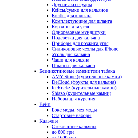
Другие аксессуары
Кейсы/сумки для кальянов
Колбы для кальяна
Комплектующие для шланга
Корзины для угля
Одноразовые мундштуки
Подсветка для кальяна
Приборы для розжига угля
Силиконовые чехлы для iPhone
Уголь для кальяна
Чаши для кальяна
Шланги для кальяна
Безникотиновые заменители табака
AMY Stone (курительные камни)
DeCloud (фрукты для кальяна)
IceRockz (курительные камни)
Shiazo (курительные камни)
Наборы для курения
Вейп
Бокс моды, мех моды
Стартовые наборы
Кальяны
Стеклянные кальяны
до 800 грн
от 1600 грн