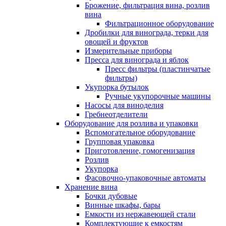
Брожение, фильтрация вина, розлив
вина
Фильтрационное оборудование
Дробилки для винограда, терки для
овощей и фруктов
Измерительные приборы
Пресса для винограда и яблок
Пресс фильтры (пластинчатые
фильтры)
Укупорка бутылок
Ручные укупорочные машины
Насосы для виноделия
Гребнеотделители
Оборудование для розлива и упаковки
Вспомогательное оборудование
Групповая упаковка
Приготовление, гомогенизация
Розлив
Укупорка
Фасовочно-упаковочные автоматы
Хранение вина
Бочки дубовые
Винные шкафы, бары
Емкости из нержавеющей стали
Комплектующие к емкостям