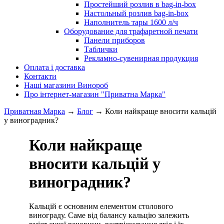
Простейший розлив в bag-in-box
Настольный розлив bag-in-box
Наполнитель тары 1600 л/ч
Оборудование для трафаретной печати
Панели приборов
Таблички
Рекламно-сувенирная продукция
Оплата і доставка
Контакти
Наші магазини Винороб
Про інтернет-магазин "Приватна Марка"
Приватная Марка
→
Блог
→
Коли найкраще вносити кальцій
у виноградник?
Коли найкраще
вносити кальцій у
виноградник?
Кальцій є основним елементом столового
винограду. Саме від балансу кальцію залежить