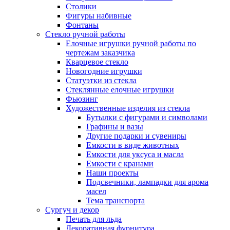
Столики
Фигуры набивные
Фонтаны
Стекло ручной работы
Елочные игрушки ручной работы по
чертежам заказчика
Кварцевое стекло
Новогодние игрушки
Статуэтки из стекла
Стеклянные елочные игрушки
Фьюзинг
Художественные изделия из стекла
Бутылки с фигурами и символами
Графины и вазы
Другие подарки и сувениры
Емкости в виде животных
Емкости для уксуса и масла
Емкости с кранами
Наши проекты
Подсвечники, лампадки для арома
масел
Тема транспорта
Сургуч и декор
Печать для льда
Декоративная фурнитура