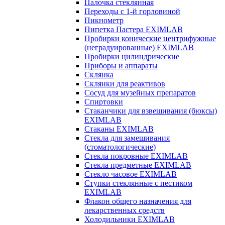
Палочка стеклянная
Переходы с 1-й горловиной
Пикнометр
Пипетка Пастера EXIMLAB
Пробирки конические центрифужные
(неградуированные) EXIMLAB
Пробирки цилиндрические
Приборы и аппараты
Склянка
Склянки для реактивов
Сосуд для музейных препаратов
Спиртовки
Стаканчики для взвешивания (бюксы)
EXIMLAB
Стаканы EXIMLAB
Стекла для замешивания
(стоматологические)
Стекла покровные EXIMLAB
Стекла предметные EXIMLAB
Стекло часовое EXIMLAB
Ступки стеклянные с пестиком
EXIMLAB
Флакон общего назначения для
лекарственных средств
Холодильники EXIMLAB