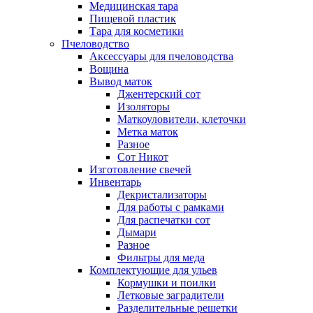
Медицинская тара
Пищевой пластик
Тара для косметики
Пчеловодство
Аксессуары для пчеловодства
Вощина
Вывод маток
Джентерский сот
Изоляторы
Маткоуловители, клеточки
Метка маток
Разное
Сот Никот
Изготовление свечей
Инвентарь
Декристализаторы
Для работы с рамками
Для распечатки сот
Дымари
Разное
Фильтры для меда
Комплектующие для ульев
Кормушки и поилки
Летковые заградители
Разделительные решетки