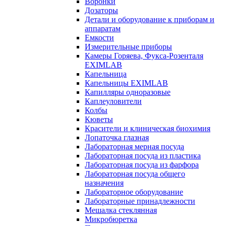
Воронки
Дозаторы
Детали и оборудование к приборам и
аппаратам
Емкости
Измерительные приборы
Камеры Горяева, Фукса-Розенталя
EXIMLAB
Капельница
Капельницы EXIMLAB
Капилляры одноразовые
Каплеуловители
Колбы
Кюветы
Красители и клиническая биохимия
Лопаточка глазная
Лабораторная мерная посуда
Лабораторная посуда из пластика
Лабораторная посуда из фарфора
Лабораторная посуда общего
назначения
Лабораторное оборудование
Лабораторные принадлежности
Мешалка стеклянная
Микробюретка