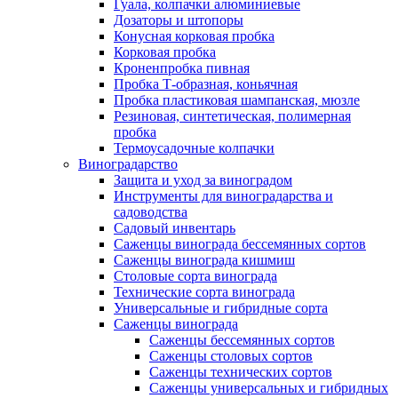
Гуала, колпачки алюминиевые
Дозаторы и штопоры
Конусная корковая пробка
Корковая пробка
Кроненпробка пивная
Пробка Т-образная, коньячная
Пробка пластиковая шампанская, мюзле
Резиновая, синтетическая, полимерная
пробка
Термоусадочные колпачки
Виноградарство
Защита и уход за виноградом
Инструменты для виноградарства и
садоводства
Садовый инвентарь
Саженцы винограда бессемянных сортов
Саженцы винограда кишмиш
Столовые сорта винограда
Технические сорта винограда
Универсальные и гибридные сорта
Саженцы винограда
Саженцы бессемянных сортов
Саженцы столовых сортов
Саженцы технических сортов
Саженцы универсальных и гибридных