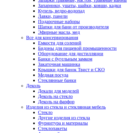
Запарки травяные, настои, травяные ванны
Запарники, ушаты, шайки, ковши, кадки
Купель, ведро-водопад
Лавки, панели
Подарочные наборы
Шапки для бани от производителя
Эфирные масла, мед
Все для консервирования
Емкости для солений
Бидоны для пищевой промышенности
Оборудование для дистилляции
Банки с бугельным замком
Закаточная машинка
Крышки для банок Твист и СКО
Медная посуда
Стеклянные банки
Деколь
Декали для моделей
Деколь на стекло
Деколь на фарфор
Изделия из стекла и стеклянная мебель
Стекло
Другие изделия из стекла
Фурнитура и материалы
Стеклопакеты