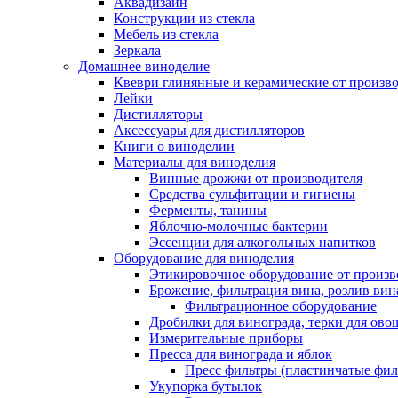
Аквадизайн
Конструкции из стекла
Мебель из стекла
Зеркала
Домашнее виноделие
Квеври глинянные и керамические от произво
Лейки
Дистилляторы
Аксессуары для дистилляторов
Книги о виноделии
Материалы для виноделия
Винные дрожжи от производителя
Средства сульфитации и гигиены
Ферменты, танины
Яблочно-молочные бактерии
Эссенции для алкогольных напитков
Оборудование для виноделия
Этикировочное оборудование от произв
Брожение, фильтрация вина, розлив вин
Фильтрационное оборудование
Дробилки для винограда, терки для ово
Измерительные приборы
Пресса для винограда и яблок
Пресс фильтры (пластинчатые фил
Укупорка бутылок