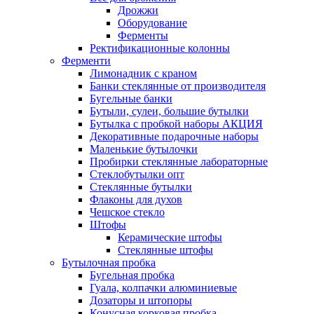
Дрожжи
Оборудование
Ферменты
Ректификационные колонны
Ферменти
Лимонадник с краном
Банки стеклянные от производителя
Бугельные банки
Бутыли, сулеи, большие бутылки
Бутылка с пробкой наборы АКЦИЯ
Декоративные подарочные наборы
Маленькие бутылочки
Пробирки стеклянные лабораторные
Стеклобутылки опт
Стеклянные бутылки
Флаконы для духов
Чешское стекло
Штофы
Керамические штофы
Стеклянные штофы
Бутылочная пробка
Бугельная пробка
Гуала, колпачки алюминиевые
Дозаторы и штопоры
Конусная корковая пробка