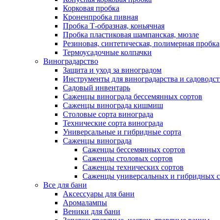
Корковая пробка
Кроненпробка пивная
Пробка Т-образная, коньячная
Пробка пластиковая шампанская, мюзле
Резиновая, синтетическая, полимерная пробка
Термоусадочные колпачки
Виноградарство
Защита и уход за виноградом
Инструменты для виноградарства и садоводст
Садовый инвентарь
Саженцы винограда бессемянных сортов
Саженцы винограда кишмиш
Столовые сорта винограда
Технические сорта винограда
Универсальные и гибридные сорта
Саженцы винограда
Саженцы бессемянных сортов
Саженцы столовых сортов
Саженцы технических сортов
Саженцы универсальных и гибридных с
Все для бани
Аксессуары для бани
Аромалампы
Веники для бани