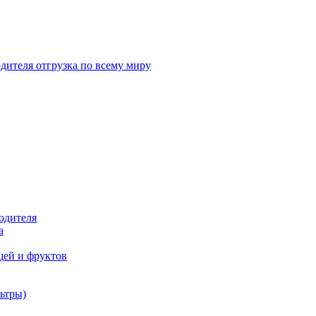
дителя отгрузка по всему миру
одителя
а
щей и фруктов
ьтры)