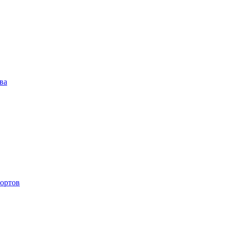
ва
ортов