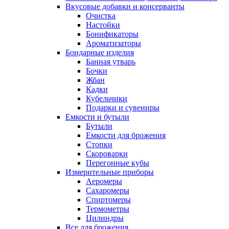
Вкусовые добавки и консерванты
Очистка
Настойки
Бонификаторы
Ароматизаторы
Бондарные изделия
Банная утварь
Бочки
Жбан
Кадки
Кубельчики
Подарки и сувениры
Емкости и бутыли
Бутыли
Емкости для брожения
Стопки
Скороварки
Перегонные кубы
Измерительные приборы
Аеромеры
Сахаромеры
Спиртомеры
Термометры
Цилиндры
Все для брожения