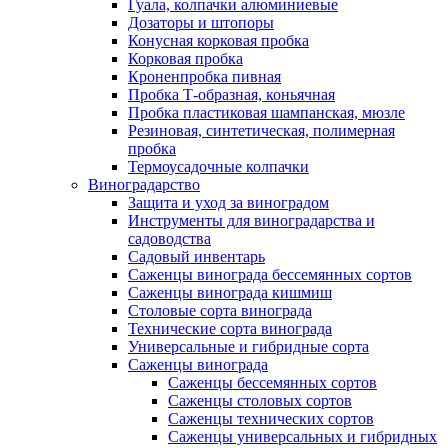
Гуала, колпачки алюминиевые
Дозаторы и штопоры
Конусная корковая пробка
Корковая пробка
Кроненпробка пивная
Пробка Т-образная, коньячная
Пробка пластиковая шампанская, мюзле
Резиновая, синтетическая, полимерная
пробка
Термоусадочные колпачки
Виноградарство
Защита и уход за виноградом
Инструменты для виноградарства и
садоводства
Садовый инвентарь
Саженцы винограда бессемянных сортов
Саженцы винограда кишмиш
Столовые сорта винограда
Технические сорта винограда
Универсальные и гибридные сорта
Саженцы винограда
Саженцы бессемянных сортов
Саженцы столовых сортов
Саженцы технических сортов
Саженцы универсальных и гибридных