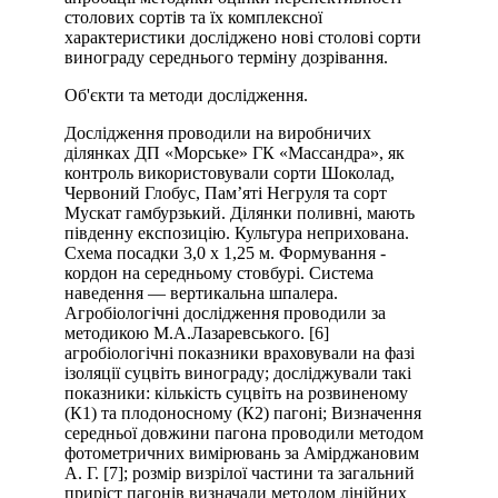
столових сортів та їх комплексної
характеристики досліджено нові столові сорти
винограду середнього терміну дозрівання.
Об'єкти та методи дослідження.
Дослідження проводили на виробничих
ділянках ДП «Морське» ГК «Массандра», як
контроль використовували сорти Шоколад,
Червоний Глобус, Пам’яті Негруля та сорт
Мускат гамбурзький. Ділянки поливні, мають
південну експозицію. Культура неприхована.
Схема посадки 3,0 х 1,25 м. Формування -
кордон на середньому стовбурі. Система
наведення — вертикальна шпалера.
Агробіологічні дослідження проводили за
методикою М.А.Лазаревського. [6]
агробіологічні показники враховували на фазі
ізоляції суцвіть винограду; досліджували такі
показники: кількість суцвіть на розвиненому
(К1) та плодоносному (К2) пагоні; Визначення
середньої довжини пагона проводили методом
фотометричних вимірювань за Амірджановим
А. Г. [7]; розмір визрілої частини та загальний
приріст пагонів визначали методом лінійних