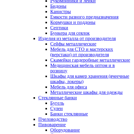
Рукомойники и лейки
Бидоны
Канистры
Емкости разного предназначения
Кормушки и поддоны
Септики
Бункера для сеялок
Изделия из металла от производителя
Сейфы металлические
Мебель для СТО и мастерских
(верстаки) от производителя
Скамейки гардеробные металлические
Медицинская мебель оптом и в
розницу
Шкафы для камер хранения (ячеечные
шкафы, локеры)
Мебель для офиса
Металлические шкафы для одежды
Стеклянные банки
Бугель
Сулеи
Банки стеклянные
Пчеловодство
Пивоварение
Оборудование