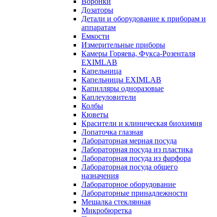
Воронки
Дозаторы
Детали и оборудование к приборам и
аппаратам
Емкости
Измерительные приборы
Камеры Горяева, Фукса-Розенталя
EXIMLAB
Капельница
Капельницы EXIMLAB
Капилляры одноразовые
Каплеуловители
Колбы
Кюветы
Красители и клиническая биохимия
Лопаточка глазная
Лабораторная мерная посуда
Лабораторная посуда из пластика
Лабораторная посуда из фарфора
Лабораторная посуда общего
назначения
Лабораторное оборудование
Лабораторные принадлежности
Мешалка стеклянная
Микробюретка