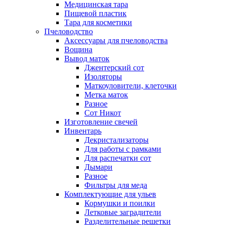
Медицинская тара
Пищевой пластик
Тара для косметики
Пчеловодство
Аксессуары для пчеловодства
Вощина
Вывод маток
Джентерский сот
Изоляторы
Маткоуловители, клеточки
Метка маток
Разное
Сот Никот
Изготовление свечей
Инвентарь
Декристализаторы
Для работы с рамками
Для распечатки сот
Дымари
Разное
Фильтры для меда
Комплектующие для ульев
Кормушки и поилки
Летковые заградители
Разделительные решетки