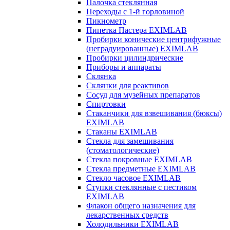
Палочка стеклянная
Переходы с 1-й горловиной
Пикнометр
Пипетка Пастера EXIMLAB
Пробирки конические центрифужные
(неградуированные) EXIMLAB
Пробирки цилиндрические
Приборы и аппараты
Склянка
Склянки для реактивов
Сосуд для музейных препаратов
Спиртовки
Стаканчики для взвешивания (бюксы)
EXIMLAB
Стаканы EXIMLAB
Стекла для замешивания
(стоматологические)
Стекла покровные EXIMLAB
Стекла предметные EXIMLAB
Стекло часовое EXIMLAB
Ступки стеклянные с пестиком
EXIMLAB
Флакон общего назначения для
лекарственных средств
Холодильники EXIMLAB