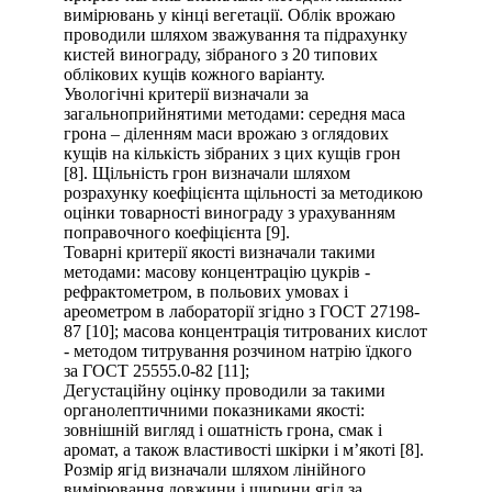
вимірювань у кінці вегетації. Облік врожаю
проводили шляхом зважування та підрахунку
кистей винограду, зібраного з 20 типових
облікових кущів кожного варіанту.
Увологічні критерії визначали за
загальноприйнятими методами: середня маса
грона – діленням маси врожаю з оглядових
кущів на кількість зібраних з цих кущів грон
[8]. Щільність грон визначали шляхом
розрахунку коефіцієнта щільності за методикою
оцінки товарності винограду з урахуванням
поправочного коефіцієнта [9].
Товарні критерії якості визначали такими
методами: масову концентрацію цукрів -
рефрактометром, в польових умовах і
ареометром в лабораторії згідно з ГОСТ 27198-
87 [10]; масова концентрація титрованих кислот
- методом титрування розчином натрію їдкого
за ГОСТ 25555.0-82 [11];
Дегустаційну оцінку проводили за такими
органолептичними показниками якості:
зовнішній вигляд і ошатність грона, смак і
аромат, а також властивості шкірки і м’якоті [8].
Розмір ягід визначали шляхом лінійного
вимірювання довжини і ширини ягід за