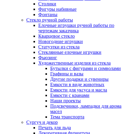
Столики
Фигуры набивные
Фонтаны
Стекло ручной работы
Елочные игрушки ручной работы по
чертежам заказчика
Кварцевое стекло
Новогодние игрушки
Статуэтки из стекла
Стеклянные елочные игрушки
Фьюзинг
Художественные изделия из стекла
Бутылки с фигурами и символами
Графины и вазы
Другие подарки и сувениры
Емкости в виде животных
Емкости для уксуса и масла
Емкости с кранами
Наши проекты
Подсвечники, лампадки для арома
масел
Тема транспорта
Сургуч и декор
Печать для льда
Декоративная фурнитура