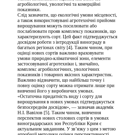
агробіологічні, увологічні та комерційні
показники.
Слід зазначити, що екологічні умови місцевості,
а також використовувані агротехнічні прийоми
вирощування можуть посилювати або
послаблювати прояв комплексу показників, що
характеризують сорт. Цей факт підтверджується
досвідом роботи з інтродукції винограду в
багатьох регіонах світу [4]. Таким чином, при
оцінці нових сортів важливо враховувати
умови природно-кліматичної зони, елементи
застосовуваної агротехніки і, звичайно,
комплекс агробіологічних, увологічних
показників і товарних якісних характеристик.
Важливо відзначити, що найбільш точну і
повну оцінку сорту можна отримати лише при
вивченні його у виробничих умовах.
«Остаточна придатність виду і сорту для
вирощування в нових умовах підтверджується
безпосереднім досвідом», — зазначав академік
Н.І. Вавілов [5]. Таким чином, вивчення
перспектив нових столових сортів в умовах
виноградарських зон Республіки Крим є
актуальним завданням. У зв’язку з цим з метою
апробації методики оцінки перспективності