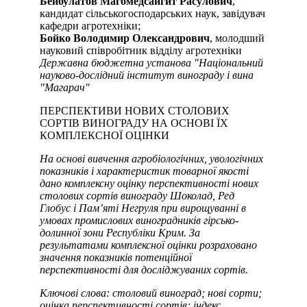
Бейбулатов Магомедсайгит Расулович
,
кандидат сільськогосподарських наук, завідувач
кафедри агротехніки;
Бойко Володимир Олександрович
, молодший
науковий співробітник відділу агротехніки
Державна бюджетна установа "Національний
науково-дослідний інститут винограду і вина
"Магарач"
ПЕРСПЕКТИВИ НОВИХ СТОЛОВИХ
СОРТІВ ВИНОГРАДУ НА ОСНОВІ ЇХ
КОМПЛЕКСНОЇ ОЦІНКИ
На основі вивчення агробіологічних, увологічних
показників і характеристик товарної якості
дано комплексну оцінку перспективності нових
столових сортів винограду Шоколад, Ред
Глобус і Пам’яті Негруля при вирощуванні в
умовах промислових виноградників гірсько-
долинної зони Республіки Крим. За
результатами комплексної оцінки розраховано
значення показників потенційної
перспективності для досліджуваних сортів.
Ключові слова: столовий виноград; нові сорти;
оцінка перспективності сортів; індекс