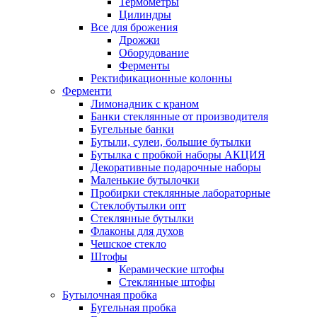
Термометры
Цилиндры
Все для брожения
Дрожжи
Оборудование
Ферменты
Ректификационные колонны
Ферменти
Лимонадник с краном
Банки стеклянные от производителя
Бугельные банки
Бутыли, сулеи, большие бутылки
Бутылка с пробкой наборы АКЦИЯ
Декоративные подарочные наборы
Маленькие бутылочки
Пробирки стеклянные лабораторные
Стеклобутылки опт
Стеклянные бутылки
Флаконы для духов
Чешское стекло
Штофы
Керамические штофы
Стеклянные штофы
Бутылочная пробка
Бугельная пробка