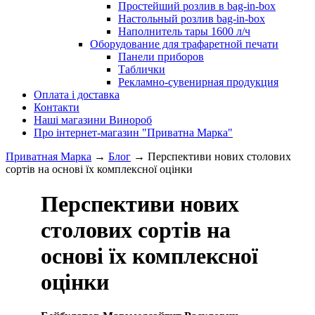
Простейший розлив в bag-in-box
Настольный розлив bag-in-box
Наполнитель тары 1600 л/ч
Оборудование для трафаретной печати
Панели приборов
Таблички
Рекламно-сувенирная продукция
Оплата і доставка
Контакти
Наші магазини Винороб
Про інтернет-магазин "Приватна Марка"
Приватная Марка
→
Блог
→
Перспективи нових столових
сортів на основі їх комплексної оцінки
Перспективи нових
столових сортів на
основі їх комплексної
оцінки