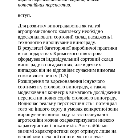
потенційних перспектив.
вступ.
Для розвитку виноградарства як галузі
агропромислового комплексу необхідно
вдосконалювати сортовий склад насаджень і
технологію вирощування винограду.
В результаті багаторічної виробничої практики
в господарствах Кримського півострова
сформувався індивідуальний сортовий склад
винограду в насадженнях, але в деяких
випадках він не відповідає сучасним вимогам
споживчого ринку [1-3].
Розширення та вдосконалення існуючого
сортименту столового винограду, а також
моделювання конвеєрів вимагають дослідження
перспектив нових сортів столового винограду.
Водночас реальну перспективність і потенціал
того чи іншого сорту в умовах конкретної зони
вирощування винограду та застосовуваної
агротехніки можна охарактеризувати низкою
характеристик і показників. Але найбільш
значимі характеристики сорт отримує лише на
основі комплексної оцінки, яка включає