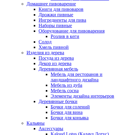
Домашнее пивоварение
Книги для пивоваров
Дрожжи пивные
Ингредиенты для пива
Наборы пивные
Оборудование для пивоварения
Розлив в кеги
Солод
Хмель пивной
Изделия из дерева
Посуда из дерева
Декор из дерева
Деревянная мебель
Мебель для ресторанов и
ландшафтного дизайна
Мебель из дуба
Мебель сосна
Элементы дизайна интерьеров
Деревянные бочки
Бочки для солений
Бочки для вина
Бочки для коньяка
Кальяны
Аксессуары
Kaloud Lotus (Калауд Лотус)