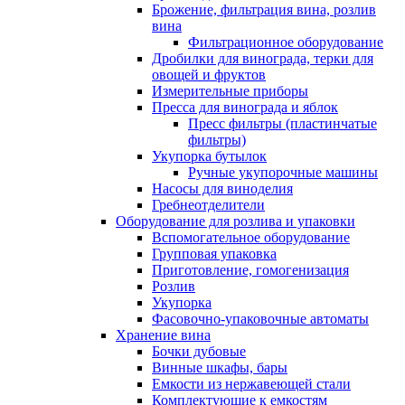
Брожение, фильтрация вина, розлив
вина
Фильтрационное оборудование
Дробилки для винограда, терки для
овощей и фруктов
Измерительные приборы
Пресса для винограда и яблок
Пресс фильтры (пластинчатые
фильтры)
Укупорка бутылок
Ручные укупорочные машины
Насосы для виноделия
Гребнеотделители
Оборудование для розлива и упаковки
Вспомогательное оборудование
Групповая упаковка
Приготовление, гомогенизация
Розлив
Укупорка
Фасовочно-упаковочные автоматы
Хранение вина
Бочки дубовые
Винные шкафы, бары
Емкости из нержавеющей стали
Комплектующие к емкостям