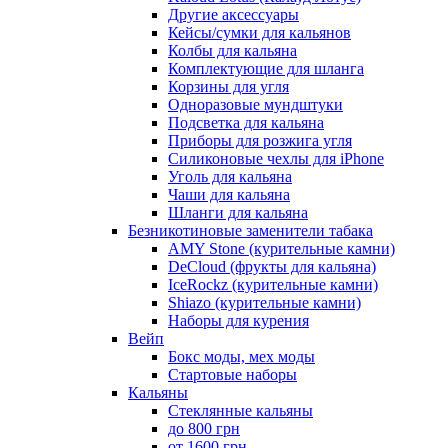
Другие аксессуары
Кейсы/сумки для кальянов
Колбы для кальяна
Комплектующие для шланга
Корзины для угля
Одноразовые мундштуки
Подсветка для кальяна
Приборы для розжига угля
Силиконовые чехлы для iPhone
Уголь для кальяна
Чаши для кальяна
Шланги для кальяна
Безникотиновые заменители табака
AMY Stone (курительные камни)
DeCloud (фрукты для кальяна)
IceRockz (курительные камни)
Shiazo (курительные камни)
Наборы для курения
Вейп
Бокс моды, мех моды
Стартовые наборы
Кальяны
Стеклянные кальяны
до 800 грн
от 1600 грн