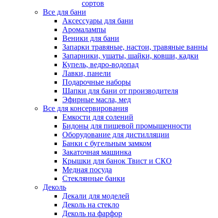
сортов
Все для бани
Аксессуары для бани
Аромалампы
Веники для бани
Запарки травяные, настои, травяные ванны
Запарники, ушаты, шайки, ковши, кадки
Купель, ведро-водопад
Лавки, панели
Подарочные наборы
Шапки для бани от производителя
Эфирные масла, мед
Все для консервирования
Емкости для солений
Бидоны для пищевой промышенности
Оборудование для дистилляции
Банки с бугельным замком
Закаточная машинка
Крышки для банок Твист и СКО
Медная посуда
Стеклянные банки
Деколь
Декали для моделей
Деколь на стекло
Деколь на фарфор