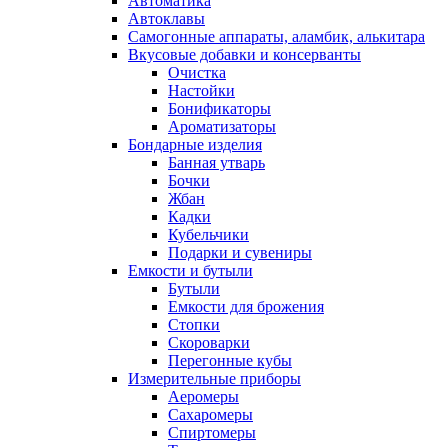
Автоматика
Автоклавы
Самогонные аппараты, аламбик, алькитара
Вкусовые добавки и консерванты
Очистка
Настойки
Бонификаторы
Ароматизаторы
Бондарные изделия
Банная утварь
Бочки
Жбан
Кадки
Кубельчики
Подарки и сувениры
Емкости и бутыли
Бутыли
Емкости для брожения
Стопки
Скороварки
Перегонные кубы
Измерительные приборы
Аеромеры
Сахаромеры
Спиртомеры