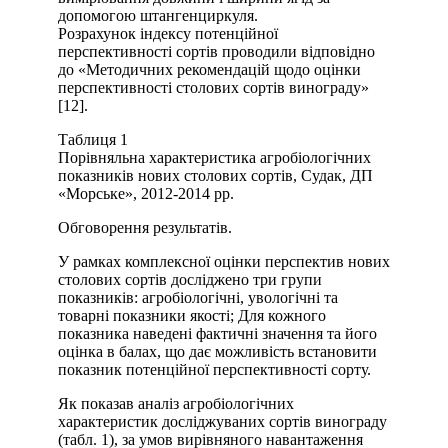
допомогою штангенциркуля.
Розрахунок індексу потенційної
перспективності сортів проводили відповідно
до «Методичних рекомендацій щодо оцінки
перспективності столових сортів винограду»
[12].
Таблиця 1
Порівняльна характеристика агробіологічних
показників нових столових сортів, Судак, ДП
«Морське», 2012-2014 рр.
Обговорення результатів.
У рамках комплексної оцінки перспектив нових
столових сортів досліджено три групи
показників: агробіологічні, увологічні та
товарні показники якості; Для кожного
показника наведені фактичні значення та його
оцінка в балах, що дає можливість встановити
показник потенційної перспективності сорту.
Як показав аналіз агробіологічних
характеристик досліджуваних сортів винограду
(табл. 1), за умов вирівняного навантаження