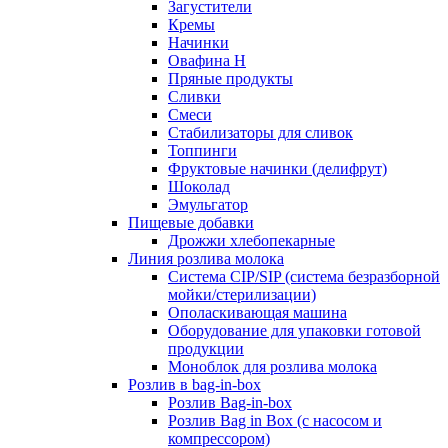
Загустители
Кремы
Начинки
Овафина Н
Пряные продукты
Сливки
Смеси
Стабилизаторы для сливок
Топпинги
Фруктовые начинки (делифрут)
Шоколад
Эмульгатор
Пищевые добавки
Дрожжи хлебопекарные
Линия розлива молока
Система CIP/SIP (система безразборной
мойки/стерилизации)
Ополаскивающая машина
Оборудование для упаковки готовой
продукции
Моноблок для розлива молока
Розлив в bag-in-box
Розлив Bag-in-box
Розлив Bag in Box (с насосом и
компрессором)