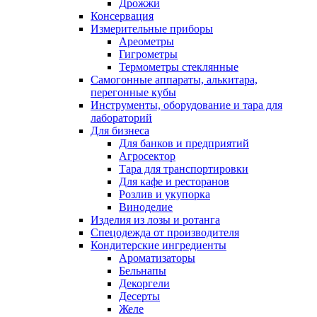
Дрожжи
Консервация
Измерительные приборы
Ареометры
Гигрометры
Термометры стеклянные
Самогонные аппараты, алькитара,
перегонные кубы
Инструменты, оборудование и тара для
лабораторий
Для бизнеса
Для банков и предприятий
Агросектор
Тара для транспортировки
Для кафе и ресторанов
Розлив и укупорка
Виноделие
Изделия из лозы и ротанга
Спецодежда от производителя
Кондитерские ингредиенты
Ароматизаторы
Бельнапы
Декоргели
Десерты
Желe