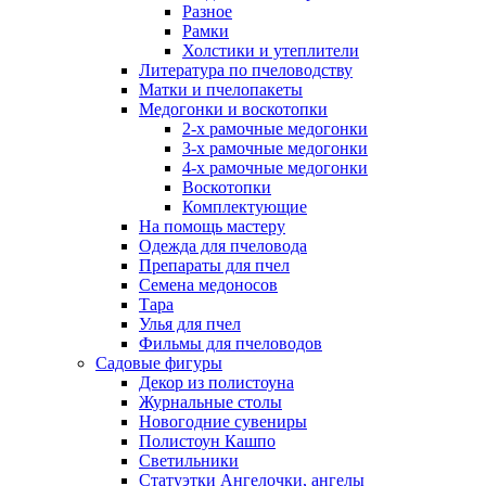
Разное
Рамки
Холстики и утеплители
Литература по пчеловодству
Матки и пчелопакеты
Медогонки и воскотопки
2-х рамочные медогонки
3-х рамочные медогонки
4-х рамочные медогонки
Воскотопки
Комплектующие
На помощь мастеру
Одежда для пчеловода
Препараты для пчел
Семена медоносов
Тара
Улья для пчел
Фильмы для пчеловодов
Садовые фигуры
Декор из полистоуна
Журнальные столы
Новогодние сувениры
Полистоун Кашпо
Светильники
Статуэтки Ангелочки, ангелы