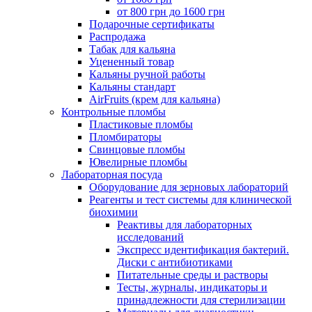
от 800 грн до 1600 грн
Подарочные сертификаты
Распродажа
Табак для кальяна
Уцененный товар
Кальяны ручной работы
Кальяны стандарт
AirFruits (крем для кальяна)
Контрольные пломбы
Пластиковые пломбы
Пломбираторы
Свинцовые пломбы
Ювелирные пломбы
Лабораторная посуда
Оборудование для зерновых лабораторий
Реагенты и тест системы для клинической
биохимии
Реактивы для лабораторных
исследований
Экспресс идентификация бактерий.
Диски с антибиотиками
Питательные среды и растворы
Тесты, журналы, индикаторы и
принадлежности для стерилизации