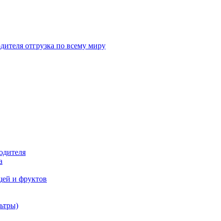
дителя отгрузка по всему миру
одителя
а
щей и фруктов
ьтры)