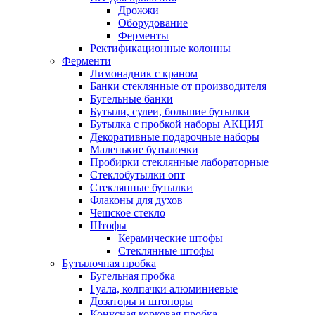
Дрожжи
Оборудование
Ферменты
Ректификационные колонны
Ферменти
Лимонадник с краном
Банки стеклянные от производителя
Бугельные банки
Бутыли, сулеи, большие бутылки
Бутылка с пробкой наборы АКЦИЯ
Декоративные подарочные наборы
Маленькие бутылочки
Пробирки стеклянные лабораторные
Стеклобутылки опт
Стеклянные бутылки
Флаконы для духов
Чешское стекло
Штофы
Керамические штофы
Стеклянные штофы
Бутылочная пробка
Бугельная пробка
Гуала, колпачки алюминиевые
Дозаторы и штопоры
Конусная корковая пробка