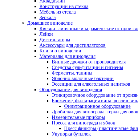
Аквадизайн
Конструкции из стекла
Мебель из стекла
Зеркала
Домашнее виноделие
Квеври глинянные и керамические от произво
Лейки
Дистилляторы
Аксессуары для дистилляторов
Книги о виноделии
Материалы для виноделия
Винные дрожжи от производителя
Средства сульфитации и гигиены
Ферменты, танины
Яблочно-молочные бактерии
Эссенции для алкогольных напитков
Оборудование для виноделия
Этикировочное оборудование от произв
Брожение, фильтрация вина, розлив вин
Фильтрационное оборудование
Дробилки для винограда, терки для ово
Измерительные приборы
Пресса для винограда и яблок
Пресс фильтры (пластинчатые фил
Укупорка бутылок