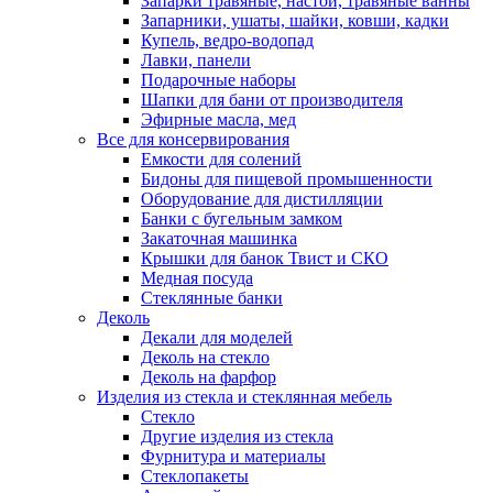
Запарки травяные, настои, травяные ванны
Запарники, ушаты, шайки, ковши, кадки
Купель, ведро-водопад
Лавки, панели
Подарочные наборы
Шапки для бани от производителя
Эфирные масла, мед
Все для консервирования
Емкости для солений
Бидоны для пищевой промышенности
Оборудование для дистилляции
Банки с бугельным замком
Закаточная машинка
Крышки для банок Твист и СКО
Медная посуда
Стеклянные банки
Деколь
Декали для моделей
Деколь на стекло
Деколь на фарфор
Изделия из стекла и стеклянная мебель
Стекло
Другие изделия из стекла
Фурнитура и материалы
Стеклопакеты