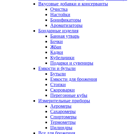
Вкусовые добавки и консерванты
Очистка
Настойки
Бонификаторы
Ароматизаторы
Бондарные изделия
Банная утварь
Бочки
Жбан
Кадки
Кубельчики
Подарки и сувениры
Емкости и бутыли
Бутыли
Емкости для брожения
Стопки
Скороварки
Перегонные кубы
Измерительные приборы
Аеромеры
Сахаромеры
Спиртомеры
Термометры
Цилиндры
Все для брожения