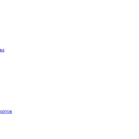
ва
ортов