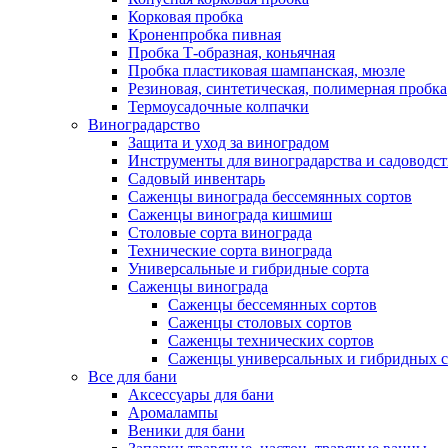
Корковая пробка
Кроненпробка пивная
Пробка Т-образная, коньячная
Пробка пластиковая шампанская, мюзле
Резиновая, синтетическая, полимерная пробка
Термоусадочные колпачки
Виноградарство
Защита и уход за виноградом
Инструменты для виноградарства и садоводст
Садовый инвентарь
Саженцы винограда бессемянных сортов
Саженцы винограда кишмиш
Столовые сорта винограда
Технические сорта винограда
Универсальные и гибридные сорта
Саженцы винограда
Саженцы бессемянных сортов
Саженцы столовых сортов
Саженцы технических сортов
Саженцы универсальных и гибридных с
Все для бани
Аксессуары для бани
Аромалампы
Веники для бани