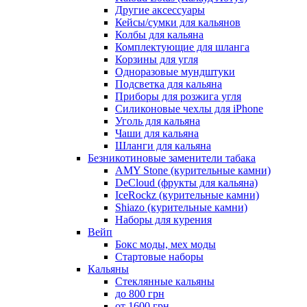
Другие аксессуары
Кейсы/сумки для кальянов
Колбы для кальяна
Комплектующие для шланга
Корзины для угля
Одноразовые мундштуки
Подсветка для кальяна
Приборы для розжига угля
Силиконовые чехлы для iPhone
Уголь для кальяна
Чаши для кальяна
Шланги для кальяна
Безникотиновые заменители табака
AMY Stone (курительные камни)
DeCloud (фрукты для кальяна)
IceRockz (курительные камни)
Shiazo (курительные камни)
Наборы для курения
Вейп
Бокс моды, мех моды
Стартовые наборы
Кальяны
Стеклянные кальяны
до 800 грн
от 1600 грн