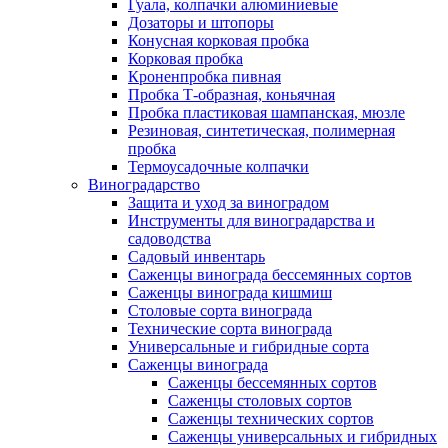
Гуала, колпачки алюминиевые
Дозаторы и штопоры
Конусная корковая пробка
Корковая пробка
Кроненпробка пивная
Пробка Т-образная, коньячная
Пробка пластиковая шампанская, мюзле
Резиновая, синтетическая, полимерная
пробка
Термоусадочные колпачки
Виноградарство
Защита и уход за виноградом
Инструменты для виноградарства и
садоводства
Садовый инвентарь
Саженцы винограда бессемянных сортов
Саженцы винограда кишмиш
Столовые сорта винограда
Технические сорта винограда
Универсальные и гибридные сорта
Саженцы винограда
Саженцы бессемянных сортов
Саженцы столовых сортов
Саженцы технических сортов
Саженцы универсальных и гибридных