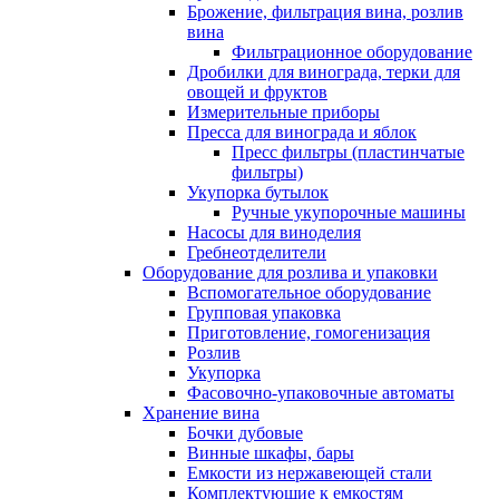
Брожение, фильтрация вина, розлив
вина
Фильтрационное оборудование
Дробилки для винограда, терки для
овощей и фруктов
Измерительные приборы
Пресса для винограда и яблок
Пресс фильтры (пластинчатые
фильтры)
Укупорка бутылок
Ручные укупорочные машины
Насосы для виноделия
Гребнеотделители
Оборудование для розлива и упаковки
Вспомогательное оборудование
Групповая упаковка
Приготовление, гомогенизация
Розлив
Укупорка
Фасовочно-упаковочные автоматы
Хранение вина
Бочки дубовые
Винные шкафы, бары
Емкости из нержавеющей стали
Комплектующие к емкостям