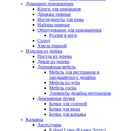
Домашнее пивоварение
Книги для пивоваров
Дрожжи пивные
Ингредиенты для пива
Наборы пивные
Оборудование для пивоварения
Розлив в кеги
Солод
Хмель пивной
Изделия из дерева
Посуда из дерева
Декор из дерева
Деревянная мебель
Мебель для ресторанов и
ландшафтного дизайна
Мебель из дуба
Мебель сосна
Элементы дизайна интерьеров
Деревянные бочки
Бочки для солений
Бочки для вина
Бочки для коньяка
Кальяны
Аксессуары
Kaloud Lotus (Калауд Лотус)