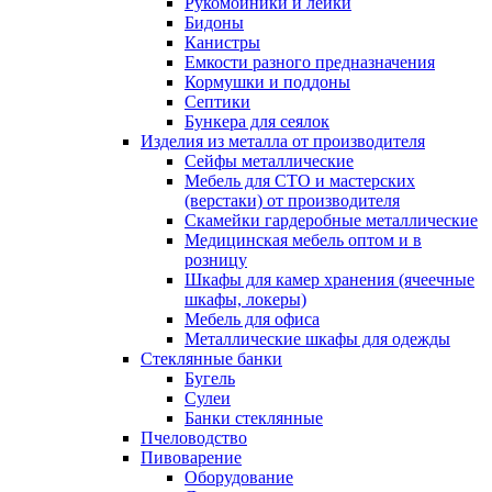
Рукомойники и лейки
Бидоны
Канистры
Емкости разного предназначения
Кормушки и поддоны
Септики
Бункера для сеялок
Изделия из металла от производителя
Сейфы металлические
Мебель для СТО и мастерских
(верстаки) от производителя
Скамейки гардеробные металлические
Медицинская мебель оптом и в
розницу
Шкафы для камер хранения (ячеечные
шкафы, локеры)
Мебель для офиса
Металлические шкафы для одежды
Стеклянные банки
Бугель
Сулеи
Банки стеклянные
Пчеловодство
Пивоварение
Оборудование