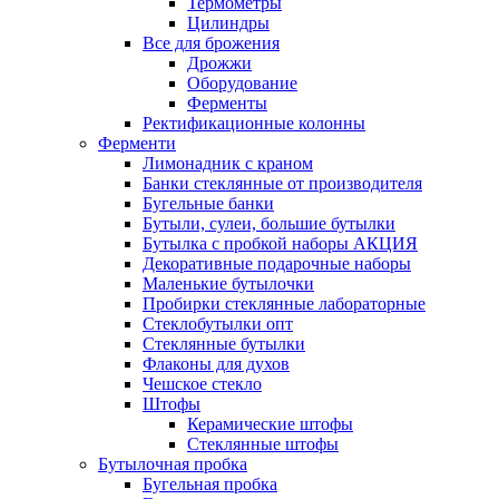
Термометры
Цилиндры
Все для брожения
Дрожжи
Оборудование
Ферменты
Ректификационные колонны
Ферменти
Лимонадник с краном
Банки стеклянные от производителя
Бугельные банки
Бутыли, сулеи, большие бутылки
Бутылка с пробкой наборы АКЦИЯ
Декоративные подарочные наборы
Маленькие бутылочки
Пробирки стеклянные лабораторные
Стеклобутылки опт
Стеклянные бутылки
Флаконы для духов
Чешское стекло
Штофы
Керамические штофы
Стеклянные штофы
Бутылочная пробка
Бугельная пробка