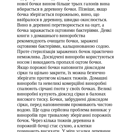
нової бочки вином більше трьох галонів вина
вбирається в деревину бочки. Пізніше, якщо
бочка зберігається порожньою, вино, що
ввібралося в деревину, швидко окислюється.
Вино в деревині перетворюється на оцет, а
бочка заражається оцтовими бактеріями. Деякі
книги з домашнього виноробства
рекомендують очищати бочки, заражені
оцтовими бактеріями, кальцинованою содою.
Проте стерилізація заражених бочок практично
неможлива. Досвідчені винороби користуються
носом і викидають пропахлі оцтом бочки.
Якщо порожні бочки наповнити діоксидом
сірки та щільно закрити, їх можна безпечно
зберігати протягом кількох тижнів. Домашні
винороби та невеликі комерційні виноробні
спалюють сірчані ґноти у своїх бочках. Великі
виноробні купують діоксид сірки в балонах
високого тиску. Бочки, забруднені діоксидом
сірки, перед наповненням промивають чистою
водою. Ще одна серйозна проблема виникає у
виноробів при тривалому зберіганні порожніх
бочок. Через кілька тижнів деревина в
порожній бочці стає сухою, а клепки
починають висихати. У міру усадки деревини