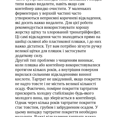
типи важко видалити, навіть якщо сам
контейнер швидко очистити. У маленьких
ферментерах у верхній частині часто
утворюються неприємні коричневі відкладення,
які досить важко видалити. Для цієї роботи
рекомендується використовувати хорошу
жорстку щітку та хлорований тринатрійфосфат.
Ці самі відкладення часто знаходяться прямо на
шийці скляної або пластикової пляшки, і до них
важко дістатися. Тут вам потрібно зігнути ручку
великої щітки для пляшок і застосувати
додаткову силу.
Другий тип проблеми з чищенням виникає,
коли пляшка або контейнер використовувалися
протягом кількох років, а внутрішня поверхня
вкрилася сильними відкладеннями винної
кислоти. Тартрат не шкідливий, якщо покриття
не надто товсте і не містить великої кількості
осаду. Фактично, помірне покриття тартратом
прискорить холодну стабілізацію будь-якого
молодого вина, що зберігається в контейнері.
Однак через кілька років тартратне покриття
стає товстим, грубим і забрудненим осадом. У
цьому випадку тартратне покриття необхідно
видалити. Важкі відкладення тартрату важко