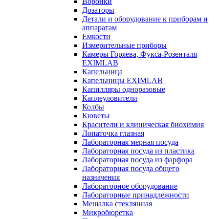
Воронки
Дозаторы
Детали и оборудование к приборам и
аппаратам
Емкости
Измерительные приборы
Камеры Горяева, Фукса-Розенталя
EXIMLAB
Капельница
Капельницы EXIMLAB
Капилляры одноразовые
Каплеуловители
Колбы
Кюветы
Красители и клиническая биохимия
Лопаточка глазная
Лабораторная мерная посуда
Лабораторная посуда из пластика
Лабораторная посуда из фарфора
Лабораторная посуда общего
назначения
Лабораторное оборудование
Лабораторные принадлежности
Мешалка стеклянная
Микробюретка