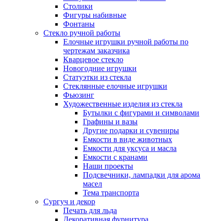
Столики
Фигуры набивные
Фонтаны
Стекло ручной работы
Елочные игрушки ручной работы по
чертежам заказчика
Кварцевое стекло
Новогодние игрушки
Статуэтки из стекла
Стеклянные елочные игрушки
Фьюзинг
Художественные изделия из стекла
Бутылки с фигурами и символами
Графины и вазы
Другие подарки и сувениры
Емкости в виде животных
Емкости для уксуса и масла
Емкости с кранами
Наши проекты
Подсвечники, лампадки для арома
масел
Тема транспорта
Сургуч и декор
Печать для льда
Декоративная фурнитура