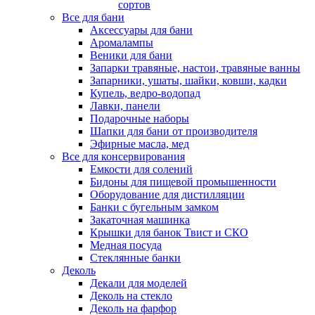
сортов
Все для бани
Аксессуары для бани
Аромалампы
Веники для бани
Запарки травяные, настои, травяные ванны
Запарники, ушаты, шайки, ковши, кадки
Купель, ведро-водопад
Лавки, панели
Подарочные наборы
Шапки для бани от производителя
Эфирные масла, мед
Все для консервирования
Емкости для солений
Бидоны для пищевой промышенности
Оборудование для дистилляции
Банки с бугельным замком
Закаточная машинка
Крышки для банок Твист и СКО
Медная посуда
Стеклянные банки
Деколь
Декали для моделей
Деколь на стекло
Деколь на фарфор