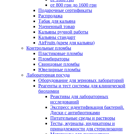
от 800 грн до 1600 грн
Подарочные сертификаты
Распродажа
Табак для кальяна
Уцененный товар
Кальяны ручной работы
Кальяны стандарт
AirFruits (крем для кальяна)
Контрольные пломбы
Пластиковые пломбы
Пломбираторы
Свинцовые пломбы
Ювелирные пломбы
Лабораторная посуда
Оборудование для зерновых лабораторий
Реагенты и тест системы для клинической
биохимии
Реактивы для лабораторных
исследований
Экспресс идентификация бактерий.
Диски с антибиотиками
Питательные среды и растворы
Тесты, журналы, индикаторы и
принадлежности для стерилизации