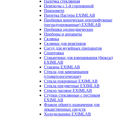
Палочка стеклянная
Переходы с 1-й горловиной
Пикнометр
Пипетка Пастера EXIMLAB
Пробирки конические центрифужные
(неградуированные) EXIMLAB
Пробирки цилиндрические
Приборы и аппараты
Склянка
Склянки для реактивов
Сосуд для музейных препаратов
Спиртовки
Стаканчики для взвешивания (бюксы)
EXIMLAB
Стаканы EXIMLAB
Стекла для замешивания
(стоматологические)
Стекла покровные EXIMLAB
Стекла предметные EXIMLAB
Стекло часовое EXIMLAB
Ступки стеклянные с пестиком
EXIMLAB
Флакон общего назначения для
лекарственных средств
Холодильники EXIMLAB