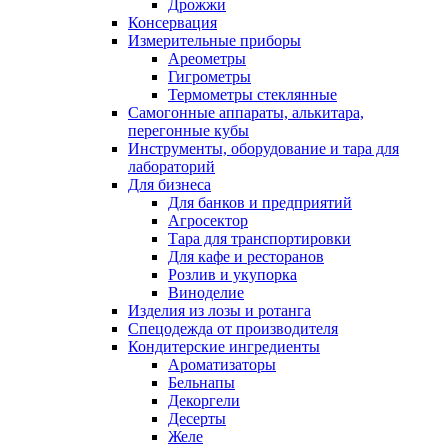
Дрожжи
Консервация
Измерительные приборы
Ареометры
Гигрометры
Термометры стеклянные
Самогонные аппараты, алькитара,
перегонные кубы
Инструменты, оборудование и тара для
лабораторий
Для бизнеса
Для банков и предприятий
Агросектор
Тара для транспортировки
Для кафе и ресторанов
Розлив и укупорка
Виноделие
Изделия из лозы и ротанга
Спецодежда от производителя
Кондитерские ингредиенты
Ароматизаторы
Бельнапы
Декоргели
Десерты
Желe