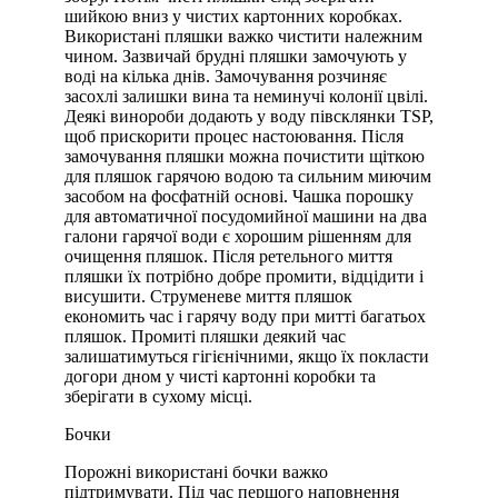
шийкою вниз у чистих картонних коробках.
Використані пляшки важко чистити належним
чином. Зазвичай брудні пляшки замочують у
воді на кілька днів. Замочування розчиняє
засохлі залишки вина та неминучі колонії цвілі.
Деякі винороби додають у воду півсклянки TSP,
щоб прискорити процес настоювання. Після
замочування пляшки можна почистити щіткою
для пляшок гарячою водою та сильним миючим
засобом на фосфатній основі. Чашка порошку
для автоматичної посудомийної машини на два
галони гарячої води є хорошим рішенням для
очищення пляшок. Після ретельного миття
пляшки їх потрібно добре промити, відцідити і
висушити. Струменеве миття пляшок
економить час і гарячу воду при митті багатьох
пляшок. Промиті пляшки деякий час
залишатимуться гігієнічними, якщо їх покласти
догори дном у чисті картонні коробки та
зберігати в сухому місці.
Бочки
Порожні використані бочки важко
підтримувати. Під час першого наповнення