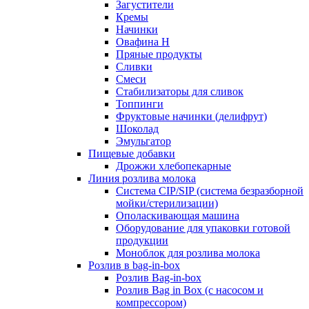
Загустители
Кремы
Начинки
Овафина Н
Пряные продукты
Сливки
Смеси
Стабилизаторы для сливок
Топпинги
Фруктовые начинки (делифрут)
Шоколад
Эмульгатор
Пищевые добавки
Дрожжи хлебопекарные
Линия розлива молока
Система CIP/SIP (система безразборной
мойки/стерилизации)
Ополаскивающая машина
Оборудование для упаковки готовой
продукции
Моноблок для розлива молока
Розлив в bag-in-box
Розлив Bag-in-box
Розлив Bag in Box (с насосом и
компрессором)