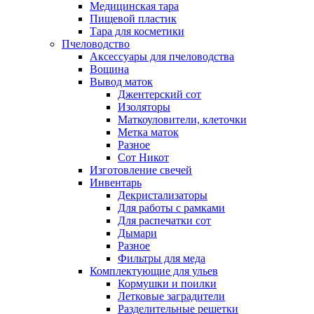
Медицинская тара
Пищевой пластик
Тара для косметики
Пчеловодство
Аксессуары для пчеловодства
Вощина
Вывод маток
Джентерский сот
Изоляторы
Маткоуловители, клеточки
Метка маток
Разное
Сот Никот
Изготовление свечей
Инвентарь
Декристализаторы
Для работы с рамками
Для распечатки сот
Дымари
Разное
Фильтры для меда
Комплектующие для ульев
Кормушки и поилки
Летковые заградители
Разделительные решетки