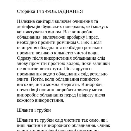
Сторінка 14 з 49ОБЛАДНАННЯ
Належна санітарія включає очищення та
дезінфекцію будь-яких поверхонь, які можуть
контактувати з вином. Все виноробне
обладнання, включаючи дробарку і прес,
необхідно промити розчином CTSP. Після
очищення обладнання необхідно ретельно
промити великою кількістю чистої води.
Одразу після використання обладнання слід
знову промити простою водою, поки залишки
не встигли висохнути. Після другого
промивання воду з обладнання слід ретельно
злити. Потім, коли обладнання повністю
висохне, його можна зберігати. Винороби-
початківці повинні виробити звичку мити
виноробне обладнання перед і відразу після
кожного використання.
Шланги і трубки
Шланги та трубки слід чистити так само, як і
інші частини виноробного обладнання. Однак
очистити внутрішні поверхні практично