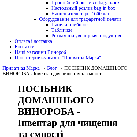
Простейший розлив в bag-in-box
Настольный розлив bag-in-box
Наполнитель тары 1600 л/ч
Оборудование для трафаретной печати
Панели приборов
Таблички
Рекламно-сувенирная продукция
Оплата і доставка
Контакти
Наші магазини Винороб
Про інтернет-магазин "Приватна Марка"
Приватная Марка
→
Блог
→
ПОСІБНИК ДОМАШНЬОГО
ВИНОРОБА - Інвентар для чищення та ємності
ПОСІБНИК
ДОМАШНЬОГО
ВИНОРОБА -
Інвентар для чищення
та ємності