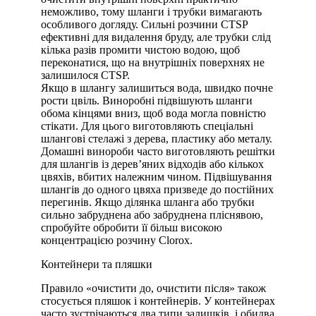
неможливо, тому шланги і трубки вимагають
особливого догляду. Сильні розчини CTSP
ефективні для видалення бруду, але трубки слід
кілька разів промити чистою водою, щоб
переконатися, що на внутрішніх поверхнях не
залишилося CTSP.
Якщо в шлангу залишиться вода, швидко почне
рости цвіль. Виноробні підвішують шланги
обома кінцями вниз, щоб вода могла повністю
стікати. Для цього виготовляють спеціальні
шлангові стелажі з дерева, пластику або металу.
Домашні винороби часто виготовляють решітки
для шлангів із дерев’яних відходів або кількох
цвяхів, вбитих належним чином. Підвішування
шлангів до одного цвяха призведе до постійних
перегинів. Якщо ділянка шланга або трубки
сильно забруднена або забруднена пліснявою,
спробуйте обробити її більш високою
концентрацією розчину Clorox.
Контейнери та пляшки
Правило «очистити до, очистити після» також
стосується пляшок і контейнерів. У контейнерах
часто зустрічаються два типи залишків, і обидва