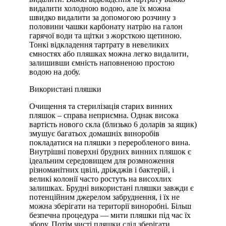
видалити холодною водою, але їх можна
швидко видалити за допомогою розчину з
половини чашки карбонату натрію на галон
гарячої води та щітки з жорсткою щетиною.
Тонкі відкладення тартрату в невеликих
ємностях або пляшках можна легко видалити,
залишивши ємність наповненою простою
водою на добу.
Використані пляшки
Очищення та стерилізація старих винних
пляшок – справа неприємна. Однак висока
вартість нового скла (близько 6 доларів за ящик)
змушує багатьох домашніх виноробів
покладатися на пляшки з переробленого вина.
Внутрішні поверхні брудних винних пляшок є
ідеальним середовищем для розмноження
різноманітних цвілі, дріжджів і бактерій, і
великі колонії часто ростуть на висохлих
залишках. Брудні використані пляшки завжди є
потенційним джерелом забруднення, і їх не
можна зберігати на території виноробні. Більш
безпечна процедура — мити пляшки під час їх
збору. Потім чисті пляшки слід зберігати