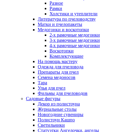
Разное
Рамки
Холстики и утеплители
Литература по пчеловодству
Матки и пчелопакеты
Медогонки и воскотопки
2-х рамочные медогонки
3-х рамочные медогонки
4-х рамочные медогонки
Воскотопки
Комплектующие
На помощь мастеру
Одежда для пчеловода
Препараты для пчел
Семена медоносов
Тара
Улья для пчел
Фильмы для пчеловодов
Садовые фигуры
Декор из полистоуна
Журнальные столы
Новогодние сувениры
Полистоун Кашпо
Светильники
Статуэтки Ангелочки, ангелы