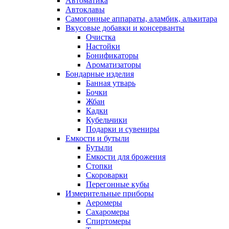
Автоматика
Автоклавы
Самогонные аппараты, аламбик, алькитара
Вкусовые добавки и консерванты
Очистка
Настойки
Бонификаторы
Ароматизаторы
Бондарные изделия
Банная утварь
Бочки
Жбан
Кадки
Кубельчики
Подарки и сувениры
Емкости и бутыли
Бутыли
Емкости для брожения
Стопки
Скороварки
Перегонные кубы
Измерительные приборы
Аеромеры
Сахаромеры
Спиртомеры