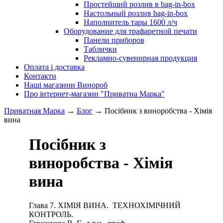
Простейший розлив в bag-in-box
Настольный розлив bag-in-box
Наполнитель тары 1600 л/ч
Оборудование для трафаретной печати
Панели приборов
Таблички
Рекламно-сувенирная продукция
Оплата і доставка
Контакти
Наші магазини Винороб
Про інтернет-магазин "Приватна Марка"
Приватная Марка
→
Блог
→
Посібник з виноробства - Хімія
вина
Посібник з
виноробства - Хімія
вина
Глава 7. ХІМІЯ ВИНА. ТЕХНОХІМІЧНИЙ
КОНТРОЛЬ.