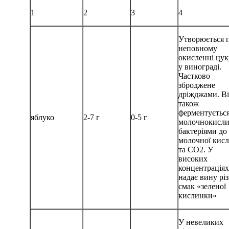
1
2
3
4
Утворюється 
неповному
окисленні цук
у винограді.
Частково
зброджене
дріжджами. В
також
ферментуєтьс
яблуко
2-7 г
0-5 г
молочнокисл
бактеріями до
молочної кис
та CO2. У
високих
концентраціях
надає вину рі
смак «зеленої
кислинки»
У невеликих