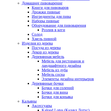
Домашнее пивоварение
Книги для пивоваров
Дрожжи пивные
Ингредиенты для пива
Наборы пивные
Оборудование для пивоварения
Розлив в кеги
Солод
Хмель пивной
Изделия из дерева
Посуда из дерева
Декор из дерева
Деревянная мебель
Мебель для ресторанов и
ландшафтного дизайна
Мебель из дуба
Мебель сосна
Элементы дизайна интерьеров
Деревянные бочки
Бочки для солений
Бочки для вина
Бочки для коньяка
Кальяны
Аксессуары
Kaloud Lotus (Калауд Лотус)