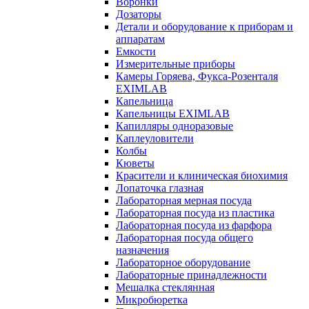
Воронки
Дозаторы
Детали и оборудование к приборам и
аппаратам
Емкости
Измерительные приборы
Камеры Горяева, Фукса-Розенталя
EXIMLAB
Капельница
Капельницы EXIMLAB
Капилляры одноразовые
Каплеуловители
Колбы
Кюветы
Красители и клиническая биохимия
Лопаточка глазная
Лабораторная мерная посуда
Лабораторная посуда из пластика
Лабораторная посуда из фарфора
Лабораторная посуда общего
назначения
Лабораторное оборудование
Лабораторные принадлежности
Мешалка стеклянная
Микробюретка