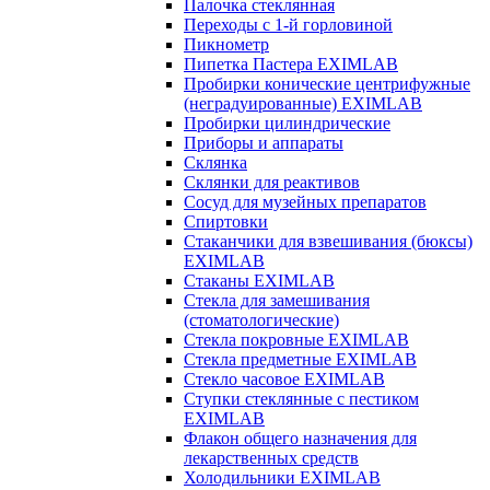
Палочка стеклянная
Переходы с 1-й горловиной
Пикнометр
Пипетка Пастера EXIMLAB
Пробирки конические центрифужные
(неградуированные) EXIMLAB
Пробирки цилиндрические
Приборы и аппараты
Склянка
Склянки для реактивов
Сосуд для музейных препаратов
Спиртовки
Стаканчики для взвешивания (бюксы)
EXIMLAB
Стаканы EXIMLAB
Стекла для замешивания
(стоматологические)
Стекла покровные EXIMLAB
Стекла предметные EXIMLAB
Стекло часовое EXIMLAB
Ступки стеклянные с пестиком
EXIMLAB
Флакон общего назначения для
лекарственных средств
Холодильники EXIMLAB