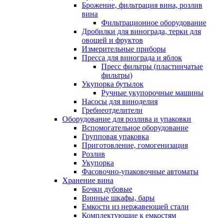
Брожение, фильтрация вина, розлив
вина
Фильтрационное оборудование
Дробилки для винограда, терки для
овощей и фруктов
Измерительные приборы
Пресса для винограда и яблок
Пресс фильтры (пластинчатые
фильтры)
Укупорка бутылок
Ручные укупорочные машины
Насосы для виноделия
Гребнеотделители
Оборудование для розлива и упаковки
Вспомогательное оборудование
Групповая упаковка
Приготовление, гомогенизация
Розлив
Укупорка
Фасовочно-упаковочные автоматы
Хранение вина
Бочки дубовые
Винные шкафы, бары
Емкости из нержавеющей стали
Комплектующие к емкостям