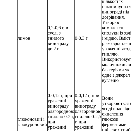
кількостях
накопичується
винограді під 
дозрівання.
Утворює
0,2-0,6 г, в
комплексні
суслі з
сполуки із зал
лимон
гнилого
0-0,3 г
і міддю. Вміст
винограду
різко зростає 
до 2 г
ураженні ягод
гниллю.
Використовує
молочнокисл
бактеріями як
одне з джерел
вуглецю
0-0,12 г, при
0-0,12 г, при
Вони
ураженні
ураженні
утворюються 
винограду
винограду
ягоді внаслідо
благородною
благородною
окислення
гниллю 0-2 г,
гниллю 0-2,5
глюконовий і
глюкози
при
г, при
глюкуроновий
ферментами
ураженні
ураженні
цвілевих грибі