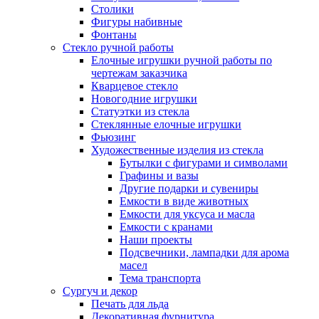
Столики
Фигуры набивные
Фонтаны
Стекло ручной работы
Елочные игрушки ручной работы по
чертежам заказчика
Кварцевое стекло
Новогодние игрушки
Статуэтки из стекла
Стеклянные елочные игрушки
Фьюзинг
Художественные изделия из стекла
Бутылки с фигурами и символами
Графины и вазы
Другие подарки и сувениры
Емкости в виде животных
Емкости для уксуса и масла
Емкости с кранами
Наши проекты
Подсвечники, лампадки для арома
масел
Тема транспорта
Сургуч и декор
Печать для льда
Декоративная фурнитура