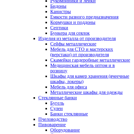
Рукомойники и лейки
Бидоны
Канистры
Емкости разного предназначения
Кормушки и поддоны
Септики
Бункера для сеялок
Изделия из металла от производителя
Сейфы металлические
Мебель для СТО и мастерских
(верстаки) от производителя
Скамейки гардеробные металлические
Медицинская мебель оптом и в
розницу
Шкафы для камер хранения (ячеечные
шкафы, локеры)
Мебель для офиса
Металлические шкафы для одежды
Стеклянные банки
Бугель
Сулеи
Банки стеклянные
Пчеловодство
Пивоварение
Оборудование