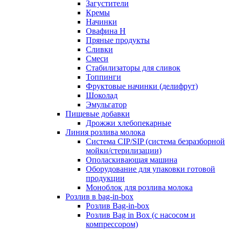
Загустители
Кремы
Начинки
Овафина Н
Пряные продукты
Сливки
Смеси
Стабилизаторы для сливок
Топпинги
Фруктовые начинки (делифрут)
Шоколад
Эмульгатор
Пищевые добавки
Дрожжи хлебопекарные
Линия розлива молока
Система CIP/SIP (система безразборной
мойки/стерилизации)
Ополаскивающая машина
Оборудование для упаковки готовой
продукции
Моноблок для розлива молока
Розлив в bag-in-box
Розлив Bag-in-box
Розлив Bag in Box (с насосом и
компрессором)