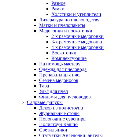
Разное
Рамки
Холстики и утеплители
Литература по пчеловодству
Матки и пчелопакеты
Медогонки и воскотопки
2-х рамочные медогонки
3-х рамочные медогонки
4-х рамочные медогонки
Воскотопки
Комплектующие
На помощь мастеру
Одежда для пчеловода
Препараты для пчел
Семена медоносов
Тара
Улья для пчел
Фильмы для пчеловодов
Садовые фигуры
Декор из полистоуна
Журнальные столы
Новогодние сувениры
Полистоун Кашпо
Светильники
Статуэтки Ангелочки, ангелы