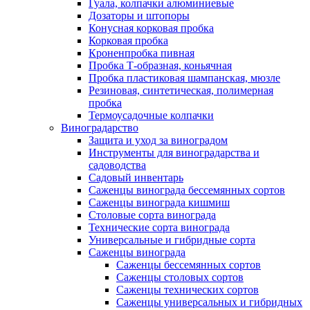
Гуала, колпачки алюминиевые
Дозаторы и штопоры
Конусная корковая пробка
Корковая пробка
Кроненпробка пивная
Пробка Т-образная, коньячная
Пробка пластиковая шампанская, мюзле
Резиновая, синтетическая, полимерная
пробка
Термоусадочные колпачки
Виноградарство
Защита и уход за виноградом
Инструменты для виноградарства и
садоводства
Садовый инвентарь
Саженцы винограда бессемянных сортов
Саженцы винограда кишмиш
Столовые сорта винограда
Технические сорта винограда
Универсальные и гибридные сорта
Саженцы винограда
Саженцы бессемянных сортов
Саженцы столовых сортов
Саженцы технических сортов
Саженцы универсальных и гибридных