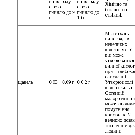
винограду
винограду
Хімічно та
сірою
сірою
біологічно
гниллю до 9
гниллю до
стійкий.
г.
10 г.
Міститься у
винограді в
невеликих
кількостях. У 
він може
утворюватися 
винної кисло
при її глибок
окисленні.
щавель
0,03—0,09 г
0-0,2 г
Утворює солі
калію і кальці
Останній
малорозчинни
може виклика
помутніння
кристалів. У
великих дозах
токсичний дл
людини.