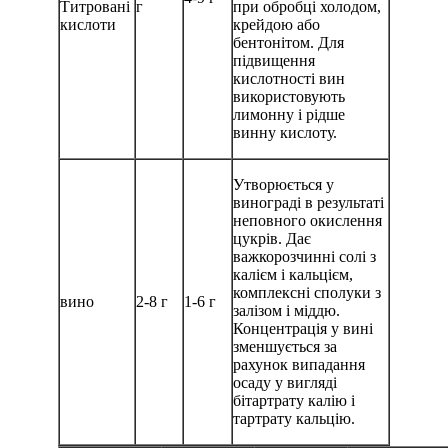
Титровані
г
при обробці холодом,
кислоти
крейдою або
бентонітом. Для
підвищення
кислотності вин
використовують
лимонну і рідше
винну кислоту.
Утворюється у
винограді в результаті
неповного окислення
цукрів. Дає
важкорозчинні солі з
калієм і кальцієм,
комплексні сполуки з
вино
2-8 г
1-6 г
залізом і міддю.
Концентрація у вині
зменшується за
рахунок випадання
осаду у вигляді
бітартрату калію і
тартрату кальцію.