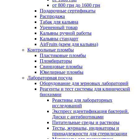
от 800 грн до 1600 грн
Подарочные сертификаты
Распродажа
Табак для кальяна
Уцененный товар
Кальяны ручной работы
Кальяны стандарт
AirFruits (крем для кальяна)
Контрольные пломбы
Пластиковые пломбы
Пломбираторы
Свинцовые пломбы
Ювелирные пломбы
Лабораторная посуда
Оборудование для зерновых лабораторий
Реагенты и тест системы для клинической
биохимии
Реактивы для лабораторных
исследований
Экспресс идентификация бактерий.
Диски с антибиотиками
Питательные среды и растворы
Тесты, журналы, индикаторы и
принадлежности для стерилизации