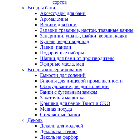
сортов
Все для бани
Аксессуары для бани
Аромалампы
Веники для бани
Запарки травяные, настои, травяные ванны
Запарники, ушаты, шайки, ковши, кадки
Купель, ведро-водопад
Лавки, панели
Подарочные наборы
Шапки для бани от производителя
Эфирные масла, мед
Все для консервирования
Емкости для солений
Бидоны для пищевой промышенности
Оборудование для дистилляции
Банки с бугельным замком
Закаточная машинка
Крышки для банок Твист и СКО
Медная посуда
Стеклянные банки
Деколь
Декали для моделей
Деколь на стекло
Деколь на фарфор