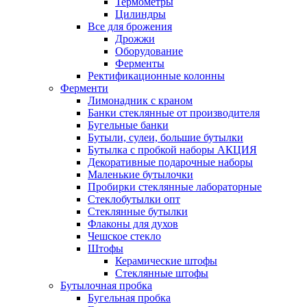
Термометры
Цилиндры
Все для брожения
Дрожжи
Оборудование
Ферменты
Ректификационные колонны
Ферменти
Лимонадник с краном
Банки стеклянные от производителя
Бугельные банки
Бутыли, сулеи, большие бутылки
Бутылка с пробкой наборы АКЦИЯ
Декоративные подарочные наборы
Маленькие бутылочки
Пробирки стеклянные лабораторные
Стеклобутылки опт
Стеклянные бутылки
Флаконы для духов
Чешское стекло
Штофы
Керамические штофы
Стеклянные штофы
Бутылочная пробка
Бугельная пробка