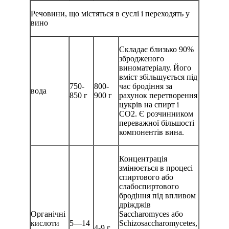
Речовини, що містяться в суслі і переходять у
вино
Складає близько 90%
збродженого
виноматеріалу. Його
вміст збільшується під
750-
800-
час бродіння за
вода
850 г
900 г
рахунок перетворення
цукрів на спирт і
СО2. Є розчинником
переважної більшості
компонентів вина.
Концентрація
змінюється в процесі
спиртового або
слабоспиртового
бродіння під впливом
дріжджів
Органічні
Saccharomyces або
кислоти
5—14
Schizosaccharomycetes,
4-9 г