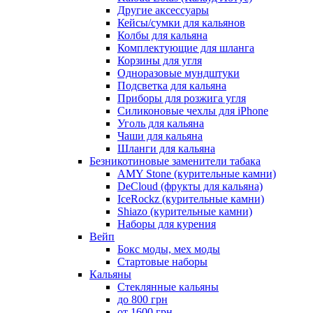
Другие аксессуары
Кейсы/сумки для кальянов
Колбы для кальяна
Комплектующие для шланга
Корзины для угля
Одноразовые мундштуки
Подсветка для кальяна
Приборы для розжига угля
Силиконовые чехлы для iPhone
Уголь для кальяна
Чаши для кальяна
Шланги для кальяна
Безникотиновые заменители табака
AMY Stone (курительные камни)
DeCloud (фрукты для кальяна)
IceRockz (курительные камни)
Shiazo (курительные камни)
Наборы для курения
Вейп
Бокс моды, мех моды
Стартовые наборы
Кальяны
Стеклянные кальяны
до 800 грн
от 1600 грн