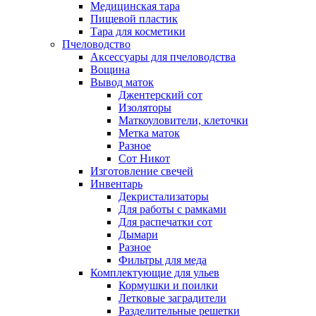
Медицинская тара
Пищевой пластик
Тара для косметики
Пчеловодство
Аксессуары для пчеловодства
Вощина
Вывод маток
Джентерский сот
Изоляторы
Маткоуловители, клеточки
Метка маток
Разное
Сот Никот
Изготовление свечей
Инвентарь
Декристализаторы
Для работы с рамками
Для распечатки сот
Дымари
Разное
Фильтры для меда
Комплектующие для ульев
Кормушки и поилки
Летковые заградители
Разделительные решетки