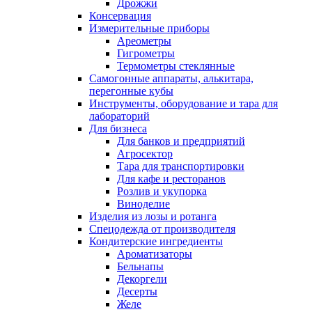
Дрожжи
Консервация
Измерительные приборы
Ареометры
Гигрометры
Термометры стеклянные
Самогонные аппараты, алькитара,
перегонные кубы
Инструменты, оборудование и тара для
лабораторий
Для бизнеса
Для банков и предприятий
Агросектор
Тара для транспортировки
Для кафе и ресторанов
Розлив и укупорка
Виноделие
Изделия из лозы и ротанга
Спецодежда от производителя
Кондитерские ингредиенты
Ароматизаторы
Бельнапы
Декоргели
Десерты
Желe