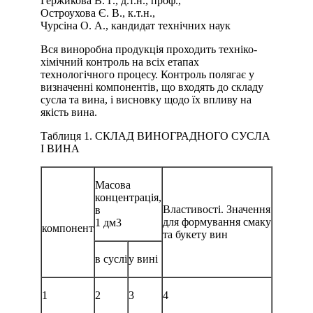
Гержикова В. Г., д.т.н., проф.,
Остроухова Є. В., к.т.н.,
Чурсіна О. А., кандидат технічних наук
Вся виноробна продукція проходить техніко-
хімічний контроль на всіх етапах
технологічного процесу. Контроль полягає у
визначенні компонентів, що входять до складу
сусла та вина, і висновку щодо їх впливу на
якість вина.
Таблиця 1. СКЛАД ВИНОГРАДНОГО СУСЛА
І ВИНА
Масова
концентрація,
Властивості. Значення
в
для формування смаку
1 дм3
компонент
та букету вин
в суслі
у вині
1
2
3
4