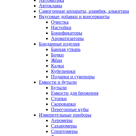
Автоматика
Автоклавы
Самогонные аппараты, аламбик, алькитара
Вкусовые добавки и консерванты
Очистка
Настойки
Бонификаторы
Ароматизаторы
Бондарные изделия
Банная утварь
Бочки
Жбан
Кадки
Кубельчики
Подарки и сувениры
Емкости и бутыли
Бутыли
Емкости для брожения
Стопки
Скороварки
Перегонные кубы
Измерительные приборы
Аеромеры
Сахаромеры
Спиртомеры