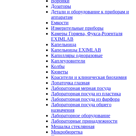
Воронки
Дозаторы
Детали и оборудование к приборам и
аппаратам
Емкости
Измерительные приборы
Камеры Горяева, Фукса-Розенталя
EXIMLAB
Капельница
Капельницы EXIMLAB
Капилляры одноразовые
Каплеуловители
Колбы
Кюветы
Красители и клиническая биохимия
Лопаточка глазная
Лабораторная мерная посуда
Лабораторная посуда из пластика
Лабораторная посуда из фарфора
Лабораторная посуда общего
назначения
Лабораторное оборудование
Лабораторные принадлежности
Мешалка стеклянная
Микробюретка