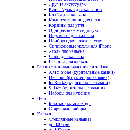
Другие аксессуары
Кейсы/сумки для кальянов
Колбы для кальяна
Комплектующие для шланга
Корзины для угля
Одноразовые мундштуки
Подсветка для кальяна
Приборы для розжига угля
Силиконовые чехлы для iPhone
Уголь для кальяна
Чаши для кальяна
Шланги для кальяна
Безникотиновые заменители табака
AMY Stone (курительные камни)
DeCloud (фрукты для кальяна)
IceRockz (курительные камни)
Shiazo (курительные камни)
Наборы для курения
Вейп
Бокс моды, мех моды
Стартовые наборы
Кальяны
Стеклянные кальяны
до 800 грн
от 1600 грн