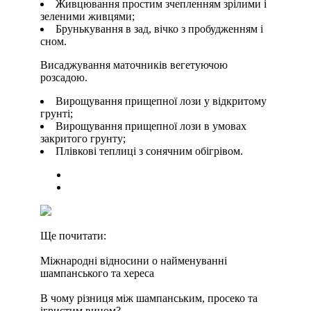
Живцювання простим зчепленням зрілими і
зеленими живцями;
Брунькування в зад, вічко з пробудженням і
сном.
Висаджування маточників вегетуючою
розсадою.
Вирощування прищепної лози у відкритому
грунті;
Вирощування прищепної лози в умовах
закритого грунту;
Плівкові теплиці з сонячним обігрівом.
Ще почитати:
Міжнародні відносини о найменуванні
шампанського та хереса
В чому різниця між шампанським, просеко та
ігристим вином?