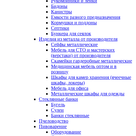
Рукомойники и лейки
Бидоны
Канистры
Емкости разного предназначения
Кормушки и поддоны
Септики
Бункера для сеялок
Изделия из металла от производителя
Сейфы металлические
Мебель для СТО и мастерских
(верстаки) от производителя
Скамейки гардеробные металлические
Медицинская мебель оптом и в
розницу
Шкафы для камер хранения (ячеечные
шкафы, локеры)
Мебель для офиса
Металлические шкафы для одежды
Стеклянные банки
Бугель
Сулеи
Банки стеклянные
Пчеловодство
Пивоварение
Оборудование