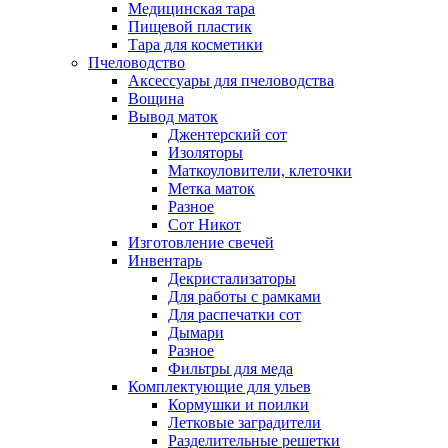
Медицинская тара
Пищевой пластик
Тара для косметики
Пчеловодство
Аксессуары для пчеловодства
Вощина
Вывод маток
Джентерский сот
Изоляторы
Маткоуловители, клеточки
Метка маток
Разное
Сот Никот
Изготовление свечей
Инвентарь
Декристализаторы
Для работы с рамками
Для распечатки сот
Дымари
Разное
Фильтры для меда
Комплектующие для ульев
Кормушки и поилки
Летковые заградители
Разделительные решетки