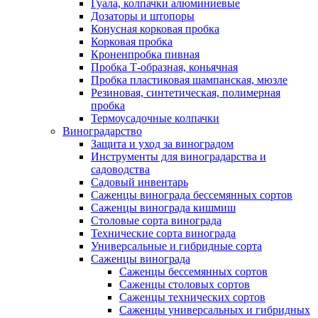
Гуала, колпачки алюминиевые
Дозаторы и штопоры
Конусная корковая пробка
Корковая пробка
Кроненпробка пивная
Пробка Т-образная, коньячная
Пробка пластиковая шампанская, мюзле
Резиновая, синтетическая, полимерная
пробка
Термоусадочные колпачки
Виноградарство
Защита и уход за виноградом
Инструменты для виноградарства и
садоводства
Садовый инвентарь
Саженцы винограда бессемянных сортов
Саженцы винограда кишмиш
Столовые сорта винограда
Технические сорта винограда
Универсальные и гибридные сорта
Саженцы винограда
Саженцы бессемянных сортов
Саженцы столовых сортов
Саженцы технических сортов
Саженцы универсальных и гибридных