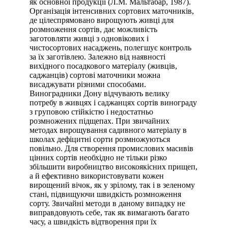
як основної продукції (Л.М. Мальтабар, 1987).
Організація інтенсивних сортових маточників,
де цілеспрямовано вирощують живці для
розмноження сортів, дає можливість
заготовляти живці з одновікових і
чистосортових насаджень, полегшує контроль
за їх заготівлею. Залежно від наявності
вихідного посадкового матеріалу (живців,
саджанців) сортові маточники можна
висаджувати різними способами.
Виноградники Дону відчувають велику
потребу в живцях і саджанцях сортів винограду
з груповою стійкістю і недостатньо
розмножених підщепах. При звичайних
методах вирощування садивного матеріалу в
школах дефіцитні сорти розмножуються
повільно. Для створення промислових масивів
цінних сортів необхідно не тільки різко
збільшити виробництво високоякісних прищеп,
а й ефективно використовувати кожен
вирощений вічок, як у зрілому, так і в зеленому
стані, підвищуючи швидкість розмноження
сорту. Звичайні методи в даному випадку не
виправдовують себе, так як вимагають багато
часу, а швидкість відтворення при їх