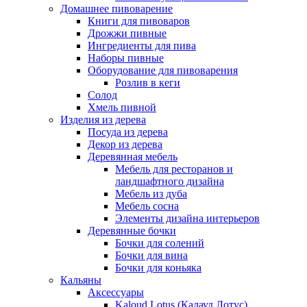
Домашнее пивоварение
Книги для пивоваров
Дрожжи пивные
Ингредиенты для пива
Наборы пивные
Оборудование для пивоварения
Розлив в кеги
Солод
Хмель пивной
Изделия из дерева
Посуда из дерева
Декор из дерева
Деревянная мебель
Мебель для ресторанов и
ландшафтного дизайна
Мебель из дуба
Мебель сосна
Элементы дизайна интерьеров
Деревянные бочки
Бочки для солений
Бочки для вина
Бочки для коньяка
Кальяны
Аксессуары
Kaloud Lotus (Калауд Лотус)