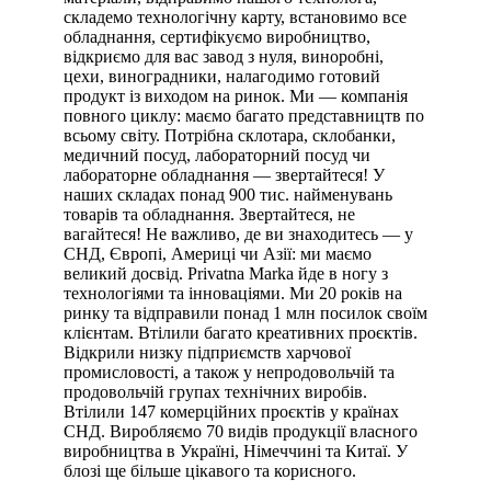
складемо технологічну карту, встановимо все
обладнання, сертифікуємо виробництво,
відкриємо для вас завод з нуля, виноробні,
цехи, виноградники, налагодимо готовий
продукт із виходом на ринок. Ми — компанія
повного циклу: маємо багато представництв по
всьому світу. Потрібна склотара, склобанки,
медичний посуд, лабораторний посуд чи
лабораторне обладнання — звертайтеся! У
наших складах понад 900 тис. найменувань
товарів та обладнання. Звертайтеся, не
вагайтеся! Не важливо, де ви знаходитесь — у
СНД, Європі, Америці чи Азії: ми маємо
великий досвід. Privatna Marka йде в ногу з
технологіями та інноваціями. Ми 20 років на
ринку та відправили понад 1 млн посилок своїм
клієнтам. Втілили багато креативних проєктів.
Відкрили низку підприємств харчової
промисловості, а також у непродовольчій та
продовольчій групах технічних виробів.
Втілили 147 комерційних проєктів у країнах
СНД. Виробляємо 70 видів продукції власного
виробництва в Україні, Німеччині та Китаї. У
блозі ще більше цікавого та корисного.