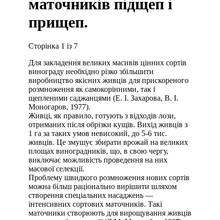
маточників підщеп і
прищеп.
Сторінка 1 із 7
Для закладення великих масивів цінних сортів
винограду необхідно різко збільшити
виробництво якісних живців для прискореного
розмноження як самокорінними, так і
щепленими саджанцями (Е. І. Захарова, В. І.
Моногаров, 1977).
Живці, як правило, готують з відходів лози,
отриманих після обрізки кущів. Вихід живців з
1 га за таких умов невисокий, до 5-6 тис.
живців. Це змушує збирати врожай на великих
площах виноградників, що, в свою чергу,
виключає можливість проведення на них
масової селекції.
Проблему швидкого розмноження нових сортів
можна більш раціонально вирішити шляхом
створення спеціальних насаджень —
інтенсивних сортових маточників. Такі
маточники створюють для вирощування живців