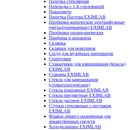
Палочка стеклянная
Переходы с 1-й горловиной
Пикнометр
Пипетка Пастера EXIMLAB
Пробирки конические центрифужные
(неградуированные) EXIMLAB
Пробирки цилиндрические
Приборы и аппараты
Склянка
Склянки для реактивов
Сосуд для музейных препаратов
Спиртовки
Стаканчики для взвешивания (бюксы)
EXIMLAB
Стаканы EXIMLAB
Стекла для замешивания
(стоматологические)
Стекла покровные EXIMLAB
Стекла предметные EXIMLAB
Стекло часовое EXIMLAB
Ступки стеклянные с пестиком
EXIMLAB
Флакон общего назначения для
лекарственных средств
Холодильники EXIMLAB