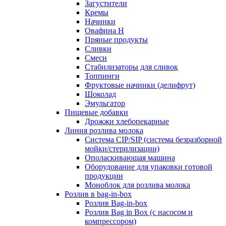
Загустители
Кремы
Начинки
Овафина Н
Пряные продукты
Сливки
Смеси
Стабилизаторы для сливок
Топпинги
Фруктовые начинки (делифрут)
Шоколад
Эмульгатор
Пищевые добавки
Дрожжи хлебопекарные
Линия розлива молока
Система CIP/SIP (система безразборной
мойки/стерилизации)
Ополаскивающая машина
Оборудование для упаковки готовой
продукции
Моноблок для розлива молока
Розлив в bag-in-box
Розлив Bag-in-box
Розлив Bag in Box (с насосом и
компрессором)