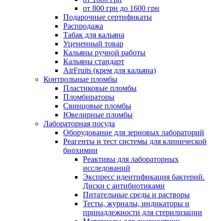
от 800 грн до 1600 грн
Подарочные сертификаты
Распродажа
Табак для кальяна
Уцененный товар
Кальяны ручной работы
Кальяны стандарт
AirFruits (крем для кальяна)
Контрольные пломбы
Пластиковые пломбы
Пломбираторы
Свинцовые пломбы
Ювелирные пломбы
Лабораторная посуда
Оборудование для зерновых лабораторий
Реагенты и тест системы для клинической
биохимии
Реактивы для лабораторных
исследований
Экспресс идентификация бактерий.
Диски с антибиотиками
Питательные среды и растворы
Тесты, журналы, индикаторы и
принадлежности для стерилизации