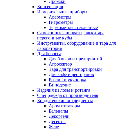
Дрожжи
Консервация
Измерительные приборы
Ареометры
Гигрометры
Термометры стеклянные
Самогонные аппараты, алькитара,
перегонные кубы
Инструменты, оборудование и тара для
лабораторий
Для бизнеса
Для банков и предприятий
Агросектор
Тара для транспортировки
Для кафе и ресторанов
Розлив и укупорка
Виноделие
Изделия из лозы и ротанга
Спецодежда от производителя
Кондитерские ингредиенты
Ароматизаторы
Бельнапы
Декоргели
Десерты
Желe