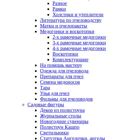
Разное
Рамки
Холстики и утеплители
Литература по пчеловодству
Матки и пчелопакеты
Медогонки и воскотопки
2-х рамочные медогонки
3-х рамочные медогонки
4-х рамочные медогонки
Воскотопки
Комплектующие
На помощь мастеру
Одежда для пчеловода
Препараты для пчел
Семена медоносов
Тара
Улья для пчел
Фильмы для пчеловодов
Садовые фигуры
Декор из полистоуна
Журнальные столы
Новогодние сувениры
Полистоун Кашпо
Светильники
Статуэтки Ангелочки, ангелы