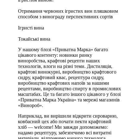
Отримання червоних ігристих вин пляшковим
способом з винограду перспективних сортів
Ігристі вина
Токайські вина
У нашому блозі «Приватна Марка» багато
цікавого контенту: новинки ринку
виноробства, крафтові рецепти наших
технологів, влоги на різні теми. Дистиляція,
крафтові винокурні, виробництво крафтового
сидру, крафтовий квас, рецептура сидру,
виробництво крафтових напоїв за нашими
рецептами, виробництво спирту в промислових
масштабах. Це та багато іншого цікавого у блозі
«Приватна Марка Україна» та мережі магазинів
«Винороб».
Наприклад, ви вирішили відкрити сироварню,
ковбасний цех або почати пекти крафтовий
хліб — welcome! Ми завжди допоможемо:
надамо рецептуру, забезпечимо всі витратні
матеріали, відправимо нашого технолога,