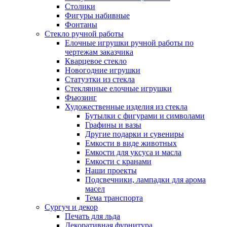
Столики
Фигуры набивные
Фонтаны
Стекло ручной работы
Елочные игрушки ручной работы по
чертежам заказчика
Кварцевое стекло
Новогодние игрушки
Статуэтки из стекла
Стеклянные елочные игрушки
Фьюзинг
Художественные изделия из стекла
Бутылки с фигурами и символами
Графины и вазы
Другие подарки и сувениры
Емкости в виде животных
Емкости для уксуса и масла
Емкости с кранами
Наши проекты
Подсвечники, лампадки для арома
масел
Тема транспорта
Сургуч и декор
Печать для льда
Декоративная фурнитура