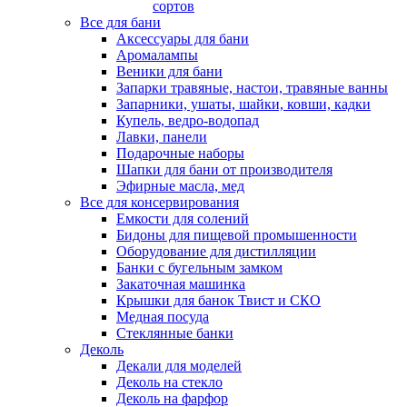
сортов
Все для бани
Аксессуары для бани
Аромалампы
Веники для бани
Запарки травяные, настои, травяные ванны
Запарники, ушаты, шайки, ковши, кадки
Купель, ведро-водопад
Лавки, панели
Подарочные наборы
Шапки для бани от производителя
Эфирные масла, мед
Все для консервирования
Емкости для солений
Бидоны для пищевой промышенности
Оборудование для дистилляции
Банки с бугельным замком
Закаточная машинка
Крышки для банок Твист и СКО
Медная посуда
Стеклянные банки
Деколь
Декали для моделей
Деколь на стекло
Деколь на фарфор