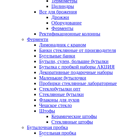
Термометры
Цилиндры
Все для брожения
Дрожжи
Оборудование
Ферменты
Ректификационные колонны
Ферменти
Лимонадник с краном
Банки стеклянные от производителя
Бугельные банки
Бутыли, сулеи, большие бутылки
Бутылка с пробкой наборы АКЦИЯ
Декоративные подарочные наборы
Маленькие бутылочки
Пробирки стеклянные лабораторные
Стеклобутылки опт
Стеклянные бутылки
Флаконы для духов
Чешское стекло
Штофы
Керамические штофы
Стеклянные штофы
Бутылочная пробка
Бугельная пробка