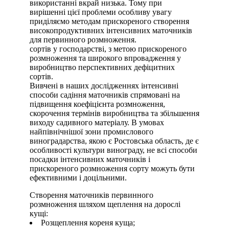
використанні вкрай низька. Тому при
вирішенні цієї проблеми особливу увагу
приділяємо методам прискореного створення
високопродуктивних інтенсивних маточників
для первинного розмноження.
сортів у господарстві, з метою прискореного
розмноження та широкого впровадження у
виробництво перспективних дефіцитних
сортів.
Вивчені в наших дослідженнях інтенсивні
способи садіння маточників спрямовані на
підвищення коефіцієнта розмноження,
скорочення термінів виробництва та збільшення
виходу садивного матеріалу. В умовах
найпівнічнішої зони промислового
виноградарства, якою є Ростовська область, де є
особливості культури винограду, не всі способи
посадки інтенсивних маточників і
прискореного розмноження сорту можуть бути
ефективними і доцільними.
Створення маточників первинного
розмноження шляхом щеплення на дорослі
кущі:
Розщеплення кореня куща;