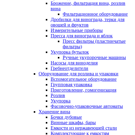
Брожение, фильтрация вина, розлив
вина
Фильтрационное оборудование
Дробилки для винограда, терки для
овощей и фруктов
Измерительные приборы
Пресса для винограда и яблок
Пресс фильтры (пластинчатые
фильтры)
Укупорка бутылок
Ручные укупорочные машины
Насосы для виноделия
Гребнеотделители
Оборудование для розлива и упаковки
Вспомогательное оборудование
Групповая упаковка
Приготовление, гомогенизация
Розлив
Укупорка
Фасовочно-упаковочные автоматы
Хранение вина
Бочки дубовые
Винные шкафы, бары
Емкости из нержавеющей стали
Комплектующие к емкостям