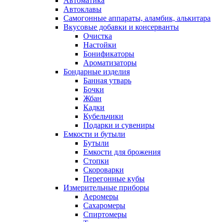
Автоматика
Автоклавы
Самогонные аппараты, аламбик, алькитара
Вкусовые добавки и консерванты
Очистка
Настойки
Бонификаторы
Ароматизаторы
Бондарные изделия
Банная утварь
Бочки
Жбан
Кадки
Кубельчики
Подарки и сувениры
Емкости и бутыли
Бутыли
Емкости для брожения
Стопки
Скороварки
Перегонные кубы
Измерительные приборы
Аеромеры
Сахаромеры
Спиртомеры