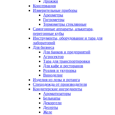
Дрожжи
Консервация
Измерительные приборы
Ареометры
Гигрометры
Термометры стеклянные
Самогонные аппараты, алькитара,
перегонные кубы
Инструменты, оборудование и тара для
лабораторий
Для бизнеса
Для банков и предприятий
Агросектор
Тара для транспортировки
Для кафе и ресторанов
Розлив и укупорка
Виноделие
Изделия из лозы и ротанга
Спецодежда от производителя
Кондитерские ингредиенты
Ароматизаторы
Бельнапы
Декоргели
Десерты
Желe