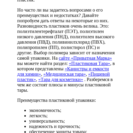
Но часто ли вы задаетесь вопросами о его
преимуществах и недостатках? Давайте
попробуем дать ответы на некоторые из них.
Разновидность пластиков очень велика. Это:
полиэтилентерефталат (ПЭТ), полиэтилен
низкого давления (ПНД), полиэтилен высокого
давления (ПВД), поливинилхлорид (ПВХ),
полипропилен (ПП), полистирол (ПС) и
другие. Выбор полимера зависит от назначения
самой упаковки. На
сайте «Приватная Марка»
вы можете найти раздел:
«Пластиковая Тара»
, в
котором представлены
«Канистры и емкости
для химии»
,
«Медицинская тара»
,
«Пищевой
пластик»
,
«Тара для косметики»
. Разберемся в
чем же состоят плюсы и минусы пластиковой
тары.
Преимущества пластиковой упаковки:
экономичность;
легкость;
универсальность;
надежность и прочность;
обеспечение защиты товара;