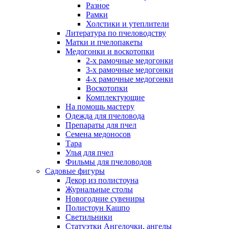
Разное
Рамки
Холстики и утеплители
Литература по пчеловодству
Матки и пчелопакеты
Медогонки и воскотопки
2-х рамочные медогонки
3-х рамочные медогонки
4-х рамочные медогонки
Воскотопки
Комплектующие
На помощь мастеру
Одежда для пчеловода
Препараты для пчел
Семена медоносов
Тара
Улья для пчел
Фильмы для пчеловодов
Садовые фигуры
Декор из полистоуна
Журнальные столы
Новогодние сувениры
Полистоун Кашпо
Светильники
Статуэтки Ангелочки, ангелы