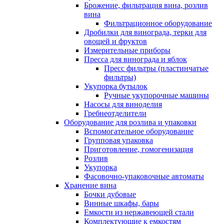
Брожение, фильтрация вина, розлив
вина
Фильтрационное оборудование
Дробилки для винограда, терки для
овощей и фруктов
Измерительные приборы
Пресса для винограда и яблок
Пресс фильтры (пластинчатые
фильтры)
Укупорка бутылок
Ручные укупорочные машины
Насосы для виноделия
Гребнеотделители
Оборудование для розлива и упаковки
Вспомогательное оборудование
Групповая упаковка
Приготовление, гомогенизация
Розлив
Укупорка
Фасовочно-упаковочные автоматы
Хранение вина
Бочки дубовые
Винные шкафы, бары
Емкости из нержавеющей стали
Комплектующие к емкостям