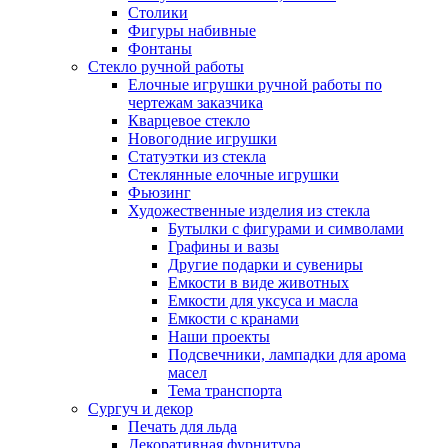
Столики
Фигуры набивные
Фонтаны
Стекло ручной работы
Елочные игрушки ручной работы по
чертежам заказчика
Кварцевое стекло
Новогодние игрушки
Статуэтки из стекла
Стеклянные елочные игрушки
Фьюзинг
Художественные изделия из стекла
Бутылки с фигурами и символами
Графины и вазы
Другие подарки и сувениры
Емкости в виде животных
Емкости для уксуса и масла
Емкости с кранами
Наши проекты
Подсвечники, лампадки для арома
масел
Тема транспорта
Сургуч и декор
Печать для льда
Декоративная фурнитура