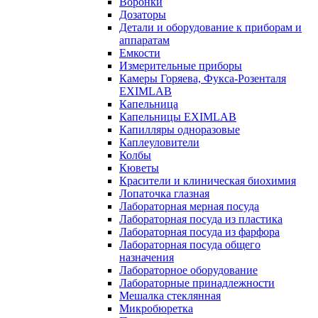
Воронки
Дозаторы
Детали и оборудование к приборам и
аппаратам
Емкости
Измерительные приборы
Камеры Горяева, Фукса-Розенталя
EXIMLAB
Капельница
Капельницы EXIMLAB
Капилляры одноразовые
Каплеуловители
Колбы
Кюветы
Красители и клиническая биохимия
Лопаточка глазная
Лабораторная мерная посуда
Лабораторная посуда из пластика
Лабораторная посуда из фарфора
Лабораторная посуда общего
назначения
Лабораторное оборудование
Лабораторные принадлежности
Мешалка стеклянная
Микробюретка