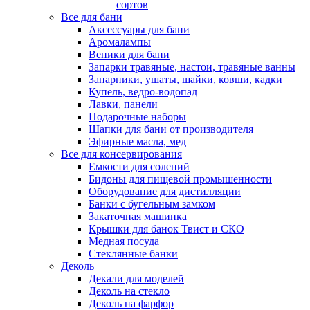
сортов
Все для бани
Аксессуары для бани
Аромалампы
Веники для бани
Запарки травяные, настои, травяные ванны
Запарники, ушаты, шайки, ковши, кадки
Купель, ведро-водопад
Лавки, панели
Подарочные наборы
Шапки для бани от производителя
Эфирные масла, мед
Все для консервирования
Емкости для солений
Бидоны для пищевой промышенности
Оборудование для дистилляции
Банки с бугельным замком
Закаточная машинка
Крышки для банок Твист и СКО
Медная посуда
Стеклянные банки
Деколь
Декали для моделей
Деколь на стекло
Деколь на фарфор