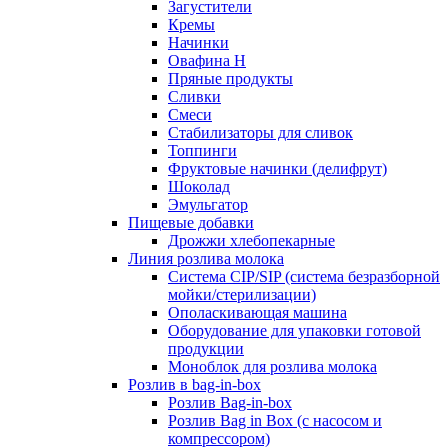
Загустители
Кремы
Начинки
Овафина Н
Пряные продукты
Сливки
Смеси
Стабилизаторы для сливок
Топпинги
Фруктовые начинки (делифрут)
Шоколад
Эмульгатор
Пищевые добавки
Дрожжи хлебопекарные
Линия розлива молока
Система CIP/SIP (система безразборной
мойки/стерилизации)
Ополаскивающая машина
Оборудование для упаковки готовой
продукции
Моноблок для розлива молока
Розлив в bag-in-box
Розлив Bag-in-box
Розлив Bag in Box (с насосом и
компрессором)