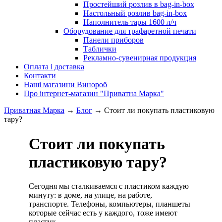
Простейший розлив в bag-in-box
Настольный розлив bag-in-box
Наполнитель тары 1600 л/ч
Оборудование для трафаретной печати
Панели приборов
Таблички
Рекламно-сувенирная продукция
Оплата і доставка
Контакти
Наші магазини Винороб
Про інтернет-магазин "Приватна Марка"
Приватная Марка
→
Блог
→
Стоит ли покупать пластиковую
тару?
Стоит ли покупать
пластиковую тару?
Сегодня мы сталкиваемся с пластиком каждую
минуту: в доме, на улице, на работе,
транспорте. Телефоны, компьютеры, планшеты
которые сейчас есть у каждого, тоже имеют
пластик.