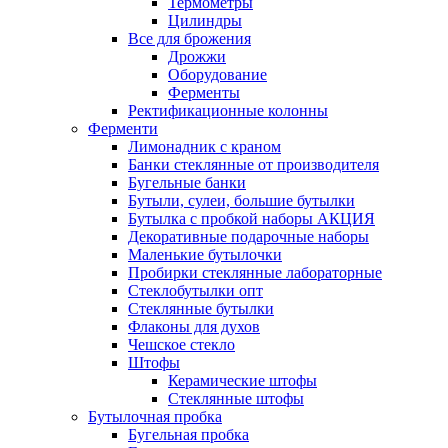
Термометры
Цилиндры
Все для брожения
Дрожжи
Оборудование
Ферменты
Ректификационные колонны
Ферменти
Лимонадник с краном
Банки стеклянные от производителя
Бугельные банки
Бутыли, сулеи, большие бутылки
Бутылка с пробкой наборы АКЦИЯ
Декоративные подарочные наборы
Маленькие бутылочки
Пробирки стеклянные лабораторные
Стеклобутылки опт
Стеклянные бутылки
Флаконы для духов
Чешское стекло
Штофы
Керамические штофы
Стеклянные штофы
Бутылочная пробка
Бугельная пробка