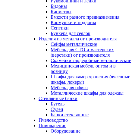
Рукомойники и лейки
Бидоны
Канистры
Емкости разного предназначения
Кормушки и поддоны
Септики
Бункера для сеялок
Изделия из металла от производителя
Сейфы металлические
Мебель для СТО и мастерских
(верстаки) от производителя
Скамейки гардеробные металлические
Медицинская мебель оптом и в
розницу
Шкафы для камер хранения (ячеечные
шкафы, локеры)
Мебель для офиса
Металлические шкафы для одежды
Стеклянные банки
Бугель
Сулеи
Банки стеклянные
Пчеловодство
Пивоварение
Оборудование