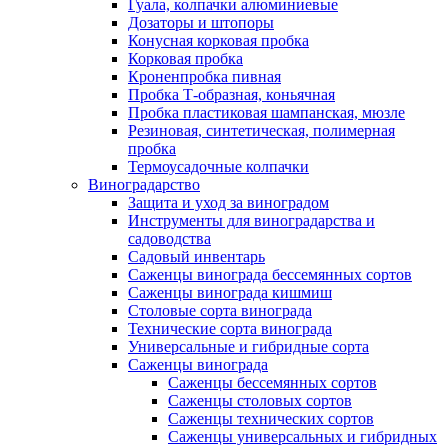
Гуала, колпачки алюминиевые
Дозаторы и штопоры
Конусная корковая пробка
Корковая пробка
Кроненпробка пивная
Пробка Т-образная, коньячная
Пробка пластиковая шампанская, мюзле
Резиновая, синтетическая, полимерная
пробка
Термоусадочные колпачки
Виноградарство
Защита и уход за виноградом
Инструменты для виноградарства и
садоводства
Садовый инвентарь
Саженцы винограда бессемянных сортов
Саженцы винограда кишмиш
Столовые сорта винограда
Технические сорта винограда
Универсальные и гибридные сорта
Саженцы винограда
Саженцы бессемянных сортов
Саженцы столовых сортов
Саженцы технических сортов
Саженцы универсальных и гибридных