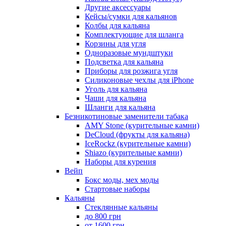
Другие аксессуары
Кейсы/сумки для кальянов
Колбы для кальяна
Комплектующие для шланга
Корзины для угля
Одноразовые мундштуки
Подсветка для кальяна
Приборы для розжига угля
Силиконовые чехлы для iPhone
Уголь для кальяна
Чаши для кальяна
Шланги для кальяна
Безникотиновые заменители табака
AMY Stone (курительные камни)
DeCloud (фрукты для кальяна)
IceRockz (курительные камни)
Shiazo (курительные камни)
Наборы для курения
Вейп
Бокс моды, мех моды
Стартовые наборы
Кальяны
Стеклянные кальяны
до 800 грн
от 1600 грн