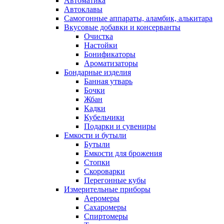
Автоматика
Автоклавы
Самогонные аппараты, аламбик, алькитара
Вкусовые добавки и консерванты
Очистка
Настойки
Бонификаторы
Ароматизаторы
Бондарные изделия
Банная утварь
Бочки
Жбан
Кадки
Кубельчики
Подарки и сувениры
Емкости и бутыли
Бутыли
Емкости для брожения
Стопки
Скороварки
Перегонные кубы
Измерительные приборы
Аеромеры
Сахаромеры
Спиртомеры