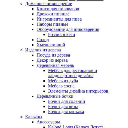
Домашнее пивоварение
Книги для пивоваров
Дрожжи пивные
Ингредиенты для пива
Наборы пивные
Оборудование для пивоварения
Розлив в кеги
Солод
Хмель пивной
Изделия из дерева
Посуда из дерева
Декор из дерева
Деревянная мебель
Мебель для ресторанов и
ландшафтного дизайна
Мебель из дуба
Мебель сосна
Элементы дизайна интерьеров
Деревянные бочки
Бочки для солений
Бочки для вина
Бочки для коньяка
Кальяны
Аксессуары
Kaloud Lotus (Калауд Лотус)