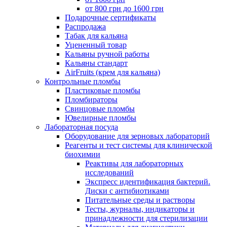
от 800 грн до 1600 грн
Подарочные сертификаты
Распродажа
Табак для кальяна
Уцененный товар
Кальяны ручной работы
Кальяны стандарт
AirFruits (крем для кальяна)
Контрольные пломбы
Пластиковые пломбы
Пломбираторы
Свинцовые пломбы
Ювелирные пломбы
Лабораторная посуда
Оборудование для зерновых лабораторий
Реагенты и тест системы для клинической
биохимии
Реактивы для лабораторных
исследований
Экспресс идентификация бактерий.
Диски с антибиотиками
Питательные среды и растворы
Тесты, журналы, индикаторы и
принадлежности для стерилизации