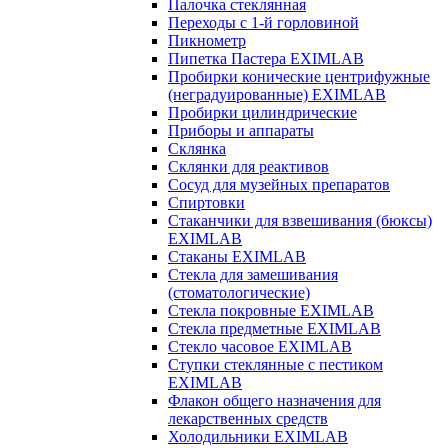
Палочка стеклянная
Переходы с 1-й горловиной
Пикнометр
Пипетка Пастера EXIMLAB
Пробирки конические центрифужные
(неградуированные) EXIMLAB
Пробирки цилиндрические
Приборы и аппараты
Склянка
Склянки для реактивов
Сосуд для музейных препаратов
Спиртовки
Стаканчики для взвешивания (бюксы)
EXIMLAB
Стаканы EXIMLAB
Стекла для замешивания
(стоматологические)
Стекла покровные EXIMLAB
Стекла предметные EXIMLAB
Стекло часовое EXIMLAB
Ступки стеклянные с пестиком
EXIMLAB
Флакон общего назначения для
лекарственных средств
Холодильники EXIMLAB