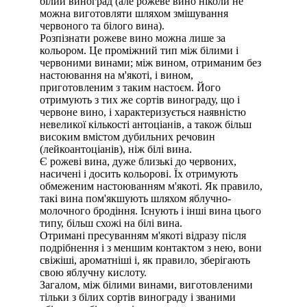
білий виноград (але рожеве вино ніколи не
можна виготовляти шляхом змішування
червоного та білого вина).
Розпізнати рожеве вино можна лише за
кольором. Це проміжний тип між білими і
червоними винами; між вином, отриманим без
настоювання на м'якоті, і вином,
приготовленим з таким настоєм. Його
отримують з тих же сортів винограду, що і
червоне вино, і характеризується наявністю
невеликої кількості антоціанів, а також більш
високим вмістом дубильних речовин
(лейкоантоціанів), ніж білі вина.
Є рожеві вина, дуже близькі до червоних,
насичені і досить кольорові. Їх отримують
обмеженим настоюванням м'якоті. Як правило,
такі вина пом'якшують шляхом яблучно-
молочного бродіння. Існують і інші вина цього
типу, більш схожі на білі вина.
Отримані пресуванням м'якоті відразу після
подрібнення і з меншим контактом з нею, вони
свіжіші, ароматніші і, як правило, зберігають
свою яблучну кислоту.
Загалом, між білими винами, виготовленими
тільки з білих сортів винограду і званими