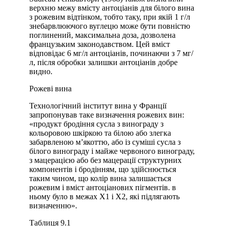
верхню межу вмісту антоціанів для білого вина
з рожевим відтінком, тобто таку, при якій 1 г/л
знебарвлюючого вуглецю може бути повністю
поглинений, максимальна доза, дозволена
французьким законодавством. Цей вміст
відповідає 6 мг/л антоціанів, починаючи з 7 мг/
л, після обробки залишки антоціанів добре
видно.
Рожеві вина
Технологічний інститут вина у Франції
запропонував таке визначення рожевих вин:
«продукт бродіння сусла з винограду з
кольоровою шкіркою та білою або злегка
забарвленою м’якоттю, або із суміші сусла з
білого винограду і майже червоного винограду,
з мацерацією або без мацерації структурних
компонентів і бродінням, що здійснюється
таким чином, що колір вина залишається
рожевим і вміст антоціанових пігментів. в
ньому було в межах Х1 і Х2, які підлягають
визначенню».
Таблиця 9.1