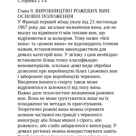
Сторінка 1 з 4
Глава 9. ВИРОБНИЦТВО РОЖЕВИХ ВИН
ОСНОВНІ ПОЛОЖЕННЯ
У Франції перший абзац указу від 23 листопада
1967 року дає загальне визначення вина, але не
вказує на відмінності між типами вин, що
відрізняються за кольором. Тому назви «білі
вина» та «рожеві вина» не відповідають точним
назвам, встановленим законодавством для
деяких категорій вин. У зв'язку з цим необхідно
встановити більш точну класифікацію
виноматеріалів, оскільки деякі види обробки
дозволені при виробництві білих і рожевих вин
і заборонені при виробництві червоних.
Введення винного спирту також може
відрізнятися в залежності від типу вина.
Важко дати технологічне визначення рожевих
вин. Вона не може ґрунтуватися лише на їх
походженні чи методах їх приготування.
Теоретично рожеві вина можна отримати
шляхом часткової екстракції з червоного
винограду або більш міцної з сірого, або
рожевого, або слабо забарвленого винограду. У
деяких регіонах можна використовувати навіть