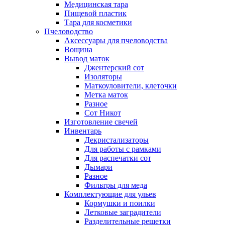
Медицинская тара
Пищевой пластик
Тара для косметики
Пчеловодство
Аксессуары для пчеловодства
Вощина
Вывод маток
Джентерский сот
Изоляторы
Маткоуловители, клеточки
Метка маток
Разное
Сот Никот
Изготовление свечей
Инвентарь
Декристализаторы
Для работы с рамками
Для распечатки сот
Дымари
Разное
Фильтры для меда
Комплектующие для ульев
Кормушки и поилки
Летковые заградители
Разделительные решетки