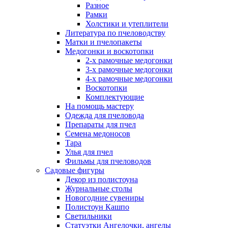
Разное
Рамки
Холстики и утеплители
Литература по пчеловодству
Матки и пчелопакеты
Медогонки и воскотопки
2-х рамочные медогонки
3-х рамочные медогонки
4-х рамочные медогонки
Воскотопки
Комплектующие
На помощь мастеру
Одежда для пчеловода
Препараты для пчел
Семена медоносов
Тара
Улья для пчел
Фильмы для пчеловодов
Садовые фигуры
Декор из полистоуна
Журнальные столы
Новогодние сувениры
Полистоун Кашпо
Светильники
Статуэтки Ангелочки, ангелы