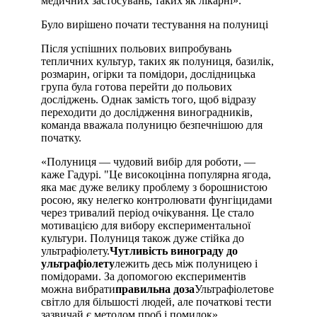
медичних застосувань, таких як лікарні».
Було вирішено почати тестування на полуниці
Після успішних польових випробувань
тепличних культур, таких як полуниця, базилік,
розмарин, огірки та помідори, дослідницька
група була готова перейти до польових
досліджень. Однак замість того, щоб відразу
переходити до дослідження виноградників,
команда вважала полуницю безпечнішою для
початку.
«Полуниця — чудовий вибір для роботи, —
каже Гадурі. "Це високоцінна популярна ягода,
яка має дуже велику проблему з борошнистою
росою, яку нелегко контролювати фунгіцидами
через тривалий період очікування. Це стало
мотивацією для вибору експериментальної
культури. Полуниця також дуже стійка до
ультрафіолету.
Чутливість винограду до
ультрафіолету
лежить десь між полуницею і
помідорами. За допомогою експериментів
можна вибрати
правильна доза
Ультрафіолетове
світло для більшості людей, але початкові тести
зазвичай є методом проб і помилок».