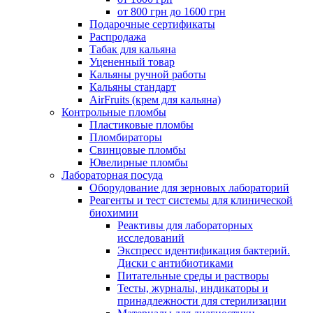
от 800 грн до 1600 грн
Подарочные сертификаты
Распродажа
Табак для кальяна
Уцененный товар
Кальяны ручной работы
Кальяны стандарт
AirFruits (крем для кальяна)
Контрольные пломбы
Пластиковые пломбы
Пломбираторы
Свинцовые пломбы
Ювелирные пломбы
Лабораторная посуда
Оборудование для зерновых лабораторий
Реагенты и тест системы для клинической
биохимии
Реактивы для лабораторных
исследований
Экспресс идентификация бактерий.
Диски с антибиотиками
Питательные среды и растворы
Тесты, журналы, индикаторы и
принадлежности для стерилизации