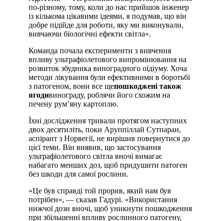
по-різному, тому, коли до нас прийшов інженер
із кількома цікавими ідеями, я подумав, що він
добре підійде для роботи, яку ми виконували,
вивчаючи біологічні ефекти світла».
Команда почала експерименти з вивчення
впливу ультрафіолетового випромінювання на
розвиток збудника виноградного оїдіуму. Хоча
методи лікування були ефективними в боротьбі
з патогеном, вони все ще
пошкоджені також
ягоди
винограду, роблячи його схожим на
печену рум’яну картоплю.
Їхні дослідження тривали протягом наступних
двох десятиліть, поки Аруппіллай Сутпаран,
аспірант з Норвегії, не вирішив повернутися до
цієї теми. Він виявив, що застосування
ультрафіолетового світла вночі вимагає
набагато менших доз, щоб придушити патоген
без шкоди для самої рослини.
«Це був справді той прорив, який нам був
потрібен», — сказав Гадурі. «Використання
нижчої дози вночі, щоб уникнути пошкодження
при збільшенні впливу рослинного патогену,