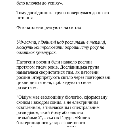
було ключем до успіху».
Тому дослідницька група повернулася до цього
питання.
Фітопатогени реагують на світло
УФ-лампи, підвішені над рослинами в теплиці,
можуть контролювати борошнисту росу на
багатьох культурах.
Патогени рослин були навколо рослин
протягом тисяч років. Дослідницька група
намагалася скористатися тим, як патогени
рослин інтерпретують світло через повторювані
цикли дня та ночі, щоб керувати своїм
розвитком.
"Оідіум має еволюційну біологію, сформовану
сходом і заходом сонця, а не електричним
освітленням, з тимчасовим і спектральним
розподілом, який йому абсолютно
незнайомий", - сказав Гадурі. «Вплив
бактерицидного ультрафіолетового