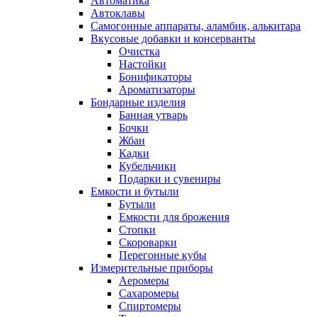
Автоматика
Автоклавы
Самогонные аппараты, аламбик, алькитара
Вкусовые добавки и консерванты
Очистка
Настойки
Бонификаторы
Ароматизаторы
Бондарные изделия
Банная утварь
Бочки
Жбан
Кадки
Кубельчики
Подарки и сувениры
Емкости и бутыли
Бутыли
Емкости для брожения
Стопки
Скороварки
Перегонные кубы
Измерительные приборы
Аеромеры
Сахаромеры
Спиртомеры