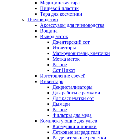
Медицинская тара
Пищевой пластик
Тара для косметики
Пчеловодство
Аксессуары для пчеловодства
Вощина
Вывод маток
Джентерский сот
Изоляторы
Маткоуловители, клеточки
Метка маток
Разное
Сот Никот
Изготовление свечей
Инвентарь
Декристализаторы
Для работы с рамками
Для распечатки сот
Дымари
Разное
Фильтры для меда
Комплектующие для ульев
Кормушки и поилки
Летковые заградители
Разделительные решетки