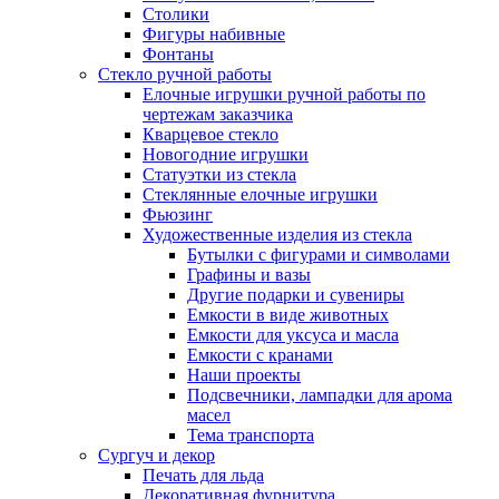
Столики
Фигуры набивные
Фонтаны
Стекло ручной работы
Елочные игрушки ручной работы по
чертежам заказчика
Кварцевое стекло
Новогодние игрушки
Статуэтки из стекла
Стеклянные елочные игрушки
Фьюзинг
Художественные изделия из стекла
Бутылки с фигурами и символами
Графины и вазы
Другие подарки и сувениры
Емкости в виде животных
Емкости для уксуса и масла
Емкости с кранами
Наши проекты
Подсвечники, лампадки для арома
масел
Тема транспорта
Сургуч и декор
Печать для льда
Декоративная фурнитура