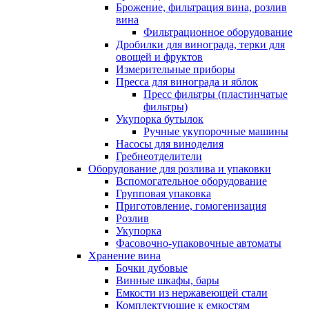
Брожение, фильтрация вина, розлив
вина
Фильтрационное оборудование
Дробилки для винограда, терки для
овощей и фруктов
Измерительные приборы
Пресса для винограда и яблок
Пресс фильтры (пластинчатые
фильтры)
Укупорка бутылок
Ручные укупорочные машины
Насосы для виноделия
Гребнеотделители
Оборудование для розлива и упаковки
Вспомогательное оборудование
Групповая упаковка
Приготовление, гомогенизация
Розлив
Укупорка
Фасовочно-упаковочные автоматы
Хранение вина
Бочки дубовые
Винные шкафы, бары
Емкости из нержавеющей стали
Комплектующие к емкостям