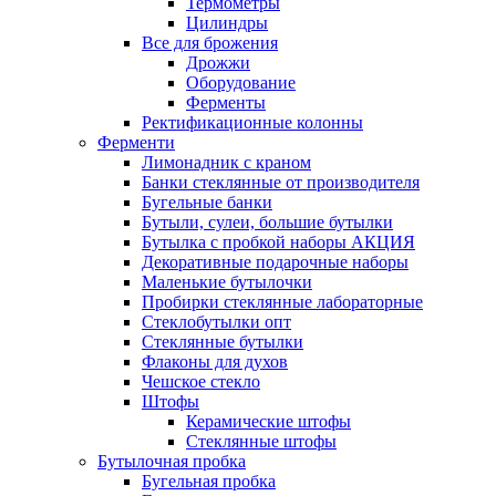
Термометры
Цилиндры
Все для брожения
Дрожжи
Оборудование
Ферменты
Ректификационные колонны
Ферменти
Лимонадник с краном
Банки стеклянные от производителя
Бугельные банки
Бутыли, сулеи, большие бутылки
Бутылка с пробкой наборы АКЦИЯ
Декоративные подарочные наборы
Маленькие бутылочки
Пробирки стеклянные лабораторные
Стеклобутылки опт
Стеклянные бутылки
Флаконы для духов
Чешское стекло
Штофы
Керамические штофы
Стеклянные штофы
Бутылочная пробка
Бугельная пробка