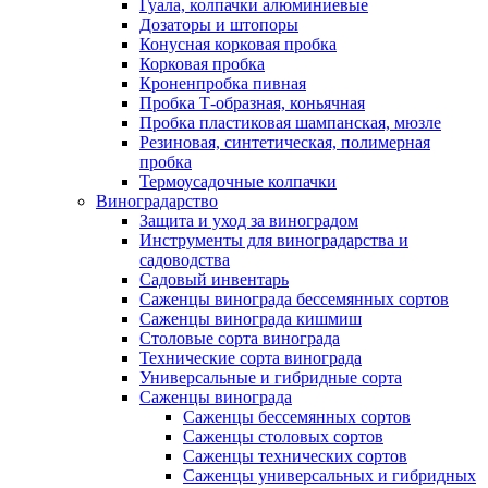
Гуала, колпачки алюминиевые
Дозаторы и штопоры
Конусная корковая пробка
Корковая пробка
Кроненпробка пивная
Пробка Т-образная, коньячная
Пробка пластиковая шампанская, мюзле
Резиновая, синтетическая, полимерная
пробка
Термоусадочные колпачки
Виноградарство
Защита и уход за виноградом
Инструменты для виноградарства и
садоводства
Садовый инвентарь
Саженцы винограда бессемянных сортов
Саженцы винограда кишмиш
Столовые сорта винограда
Технические сорта винограда
Универсальные и гибридные сорта
Саженцы винограда
Саженцы бессемянных сортов
Саженцы столовых сортов
Саженцы технических сортов
Саженцы универсальных и гибридных