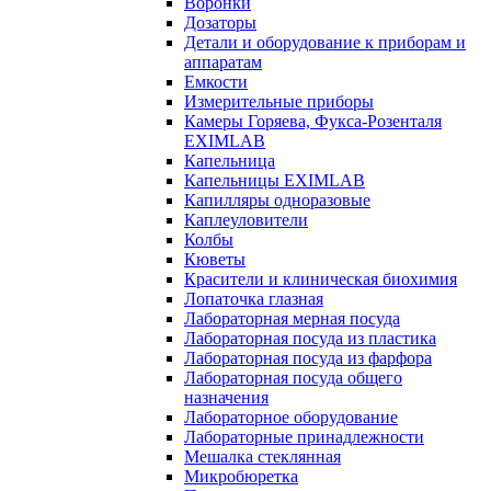
Воронки
Дозаторы
Детали и оборудование к приборам и
аппаратам
Емкости
Измерительные приборы
Камеры Горяева, Фукса-Розенталя
EXIMLAB
Капельница
Капельницы EXIMLAB
Капилляры одноразовые
Каплеуловители
Колбы
Кюветы
Красители и клиническая биохимия
Лопаточка глазная
Лабораторная мерная посуда
Лабораторная посуда из пластика
Лабораторная посуда из фарфора
Лабораторная посуда общего
назначения
Лабораторное оборудование
Лабораторные принадлежности
Мешалка стеклянная
Микробюретка