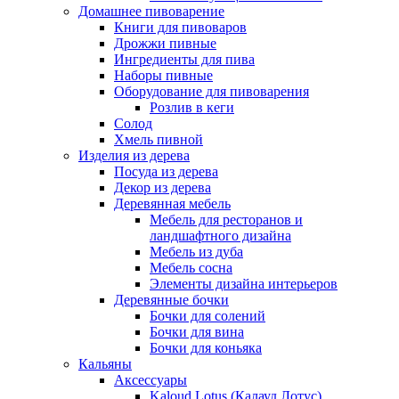
Домашнее пивоварение
Книги для пивоваров
Дрожжи пивные
Ингредиенты для пива
Наборы пивные
Оборудование для пивоварения
Розлив в кеги
Солод
Хмель пивной
Изделия из дерева
Посуда из дерева
Декор из дерева
Деревянная мебель
Мебель для ресторанов и
ландшафтного дизайна
Мебель из дуба
Мебель сосна
Элементы дизайна интерьеров
Деревянные бочки
Бочки для солений
Бочки для вина
Бочки для коньяка
Кальяны
Аксессуары
Kaloud Lotus (Калауд Лотус)