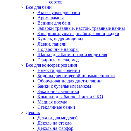
сортов
Все для бани
Аксессуары для бани
Аромалампы
Веники для бани
Запарки травяные, настои, травяные ванны
Запарники, ушаты, шайки, ковши, кадки
Купель, ведро-водопад
Лавки, панели
Подарочные наборы
Шапки для бани от производителя
Эфирные масла, мед
Все для консервирования
Емкости для солений
Бидоны для пищевой промышенности
Оборудование для дистилляции
Банки с бугельным замком
Закаточная машинка
Крышки для банок Твист и СКО
Медная посуда
Стеклянные банки
Деколь
Декали для моделей
Деколь на стекло
Деколь на фарфор