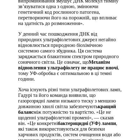
випромінювання змушує ДНК молекул тиміну
зв’язуватися одна з одною, змінюючи
генетичний код рослинного патогена,
перетворюючи його на порожній, що впливає
на здатність до розмноження».
У денний час пошкодження ДНК від
природних ультрафіолетових джерел негайно
відновлюється природною біохімічною
системою самого збудника. Ця система
заряджається блакитним спектром природного
сонячного світла. Це означає, що
Механізм
відновлення ультрафіолету не працює вночі
,
тому УФ-обробка є оптимальною в ці темні
години.
Хоча існують різні типи ультрафіолетових ламп,
Гадурі та його команда виявили, що
газорозрядні лампи низького тиску з меншою
довжиною хвилі світла забезпечують
кращий
баланс
між потужністю та вартістю. «Це не
щоденні ультрафіолетові промені», — сказав
він. «Це конкретні
бактерицидні (УФ) лампи
,
які також використовуються для безпеки
харчових продуктів, систем очищення води або