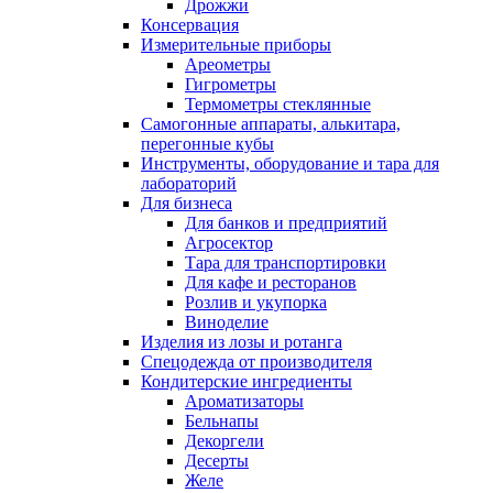
Дрожжи
Консервация
Измерительные приборы
Ареометры
Гигрометры
Термометры стеклянные
Самогонные аппараты, алькитара,
перегонные кубы
Инструменты, оборудование и тара для
лабораторий
Для бизнеса
Для банков и предприятий
Агросектор
Тара для транспортировки
Для кафе и ресторанов
Розлив и укупорка
Виноделие
Изделия из лозы и ротанга
Спецодежда от производителя
Кондитерские ингредиенты
Ароматизаторы
Бельнапы
Декоргели
Десерты
Желe