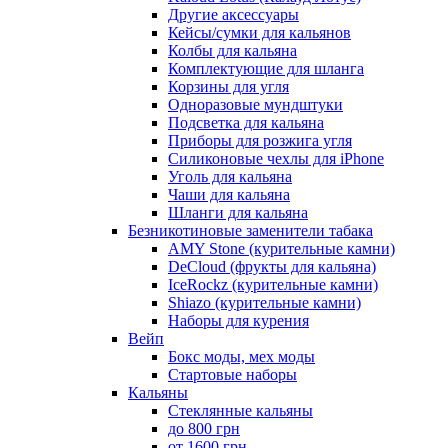
Другие аксессуары
Кейсы/сумки для кальянов
Колбы для кальяна
Комплектующие для шланга
Корзины для угля
Одноразовые мундштуки
Подсветка для кальяна
Приборы для розжига угля
Силиконовые чехлы для iPhone
Уголь для кальяна
Чаши для кальяна
Шланги для кальяна
Безникотиновые заменители табака
AMY Stone (курительные камни)
DeCloud (фрукты для кальяна)
IceRockz (курительные камни)
Shiazo (курительные камни)
Наборы для курения
Вейп
Бокс моды, мех моды
Стартовые наборы
Кальяны
Стеклянные кальяны
до 800 грн
от 1600 грн