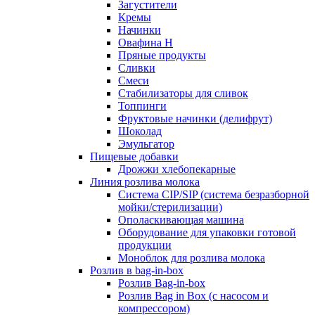
Загустители
Кремы
Начинки
Овафина Н
Пряные продукты
Сливки
Смеси
Стабилизаторы для сливок
Топпинги
Фруктовые начинки (делифрут)
Шоколад
Эмульгатор
Пищевые добавки
Дрожжи хлебопекарные
Линия розлива молока
Система CIP/SIP (система безразборной
мойки/стерилизации)
Ополаскивающая машина
Оборудование для упаковки готовой
продукции
Моноблок для розлива молока
Розлив в bag-in-box
Розлив Bag-in-box
Розлив Bag in Box (с насосом и
компрессором)