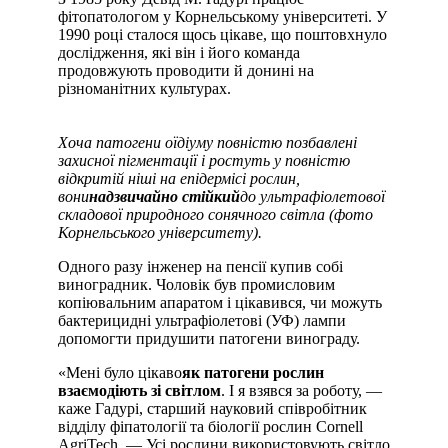
фітопатологом у Корнельському університеті. У
1990 році сталося щось цікаве, що поштовхнуло
дослідження, які він і його команда
продовжують проводити й донині на
різноманітних культурах.
Хоча патогени оїдіуму повністю позбавлені
захисної пігментації і ростуть у повністю
відкритій ніші на епідермісі рослин,
вони
надзвичайно стійкий
до ультрафіолетової
складової природного сонячного світла (фото
Корнельського університету).
Одного разу інженер на пенсії купив собі
виноградник. Чоловік був промисловим
копіювальним апаратом і цікавився, чи можуть
бактерицидні ультрафіолетові (УФ) лампи
допомогти придушити патогени винограду.
«Мені було цікаво
як патогени рослин
взаємодіють зі світлом
. І я взявся за роботу, —
каже Гадурі, старший науковий співробітник
відділу фіпатології та біології рослин Cornell
AgriTech. — Усі рослини використовують світло