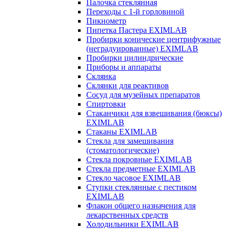
Палочка стеклянная
Переходы с 1-й горловиной
Пикнометр
Пипетка Пастера EXIMLAB
Пробирки конические центрифужные
(неградуированные) EXIMLAB
Пробирки цилиндрические
Приборы и аппараты
Склянка
Склянки для реактивов
Сосуд для музейных препаратов
Спиртовки
Стаканчики для взвешивания (бюксы)
EXIMLAB
Стаканы EXIMLAB
Стекла для замешивания
(стоматологические)
Стекла покровные EXIMLAB
Стекла предметные EXIMLAB
Стекло часовое EXIMLAB
Ступки стеклянные с пестиком
EXIMLAB
Флакон общего назначения для
лекарственных средств
Холодильники EXIMLAB