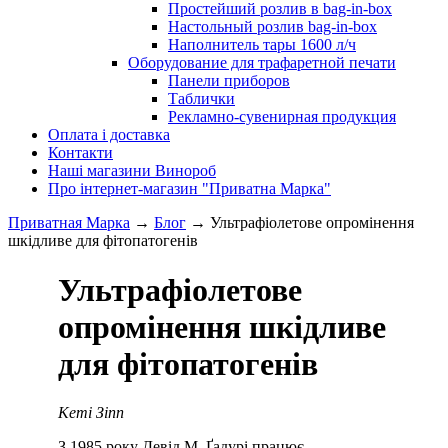
Простейший розлив в bag-in-box
Настольный розлив bag-in-box
Наполнитель тары 1600 л/ч
Оборудование для трафаретной печати
Панели приборов
Таблички
Рекламно-сувенирная продукция
Оплата і доставка
Контакти
Наші магазини Винороб
Про інтернет-магазин "Приватна Марка"
Приватная Марка
→
Блог
→
Ультрафіолетове опромінення
шкідливе для фітопатогенів
Ультрафіолетове
опромінення шкідливе
для фітопатогенів
Кеті Зіпп
З 1985 року Девід М. Ґадурі працює