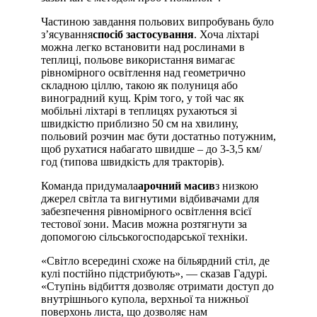
Частиною завдання польових випробувань було
з’ясування
спосіб застосування
. Хоча ліхтарі
можна легко встановити над рослинами в
теплиці, польове використання вимагає
рівномірного освітлення над геометрично
складною ціллю, такою як полуниця або
виноградний кущ. Крім того, у той час як
мобільні ліхтарі в теплицях рухаються зі
швидкістю приблизно 50 см на хвилину,
польовий розчин має бути достатньо потужним,
щоб рухатися набагато швидше – до 3-3,5 км/
год (типова швидкість для тракторів).
Команда придумала
арочний масив
з низкою
джерел світла та вигнутими відбивачами для
забезпечення рівномірного освітлення всієї
тестової зони. Масив можна розтягнути за
допомогою сільськогосподарської техніки.
«Світло всередині схоже на більярдний стіл, де
кулі постійно підстрибують», — сказав Гадурі.
«Ступінь відбиття дозволяє отримати доступ до
внутрішнього купола, верхньої та нижньої
поверхонь листа, що дозволяє нам