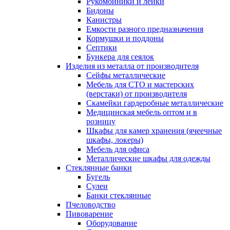
Рукомойники и лейки
Бидоны
Канистры
Емкости разного предназначения
Кормушки и поддоны
Септики
Бункера для сеялок
Изделия из металла от производителя
Сейфы металлические
Мебель для СТО и мастерских
(верстаки) от производителя
Скамейки гардеробные металлические
Медицинская мебель оптом и в
розницу
Шкафы для камер хранения (ячеечные
шкафы, локеры)
Мебель для офиса
Металлические шкафы для одежды
Стеклянные банки
Бугель
Сулеи
Банки стеклянные
Пчеловодство
Пивоварение
Оборудование