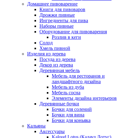
Домашнее пивоварение
Книги для пивоваров
Дрожжи пивные
Ингредиенты для пива
Наборы пивные
Оборудование для пивоварения
Розлив в кеги
Солод
Хмель пивной
Изделия из дерева
Посуда из дерева
Декор из дерева
Деревянная мебель
Мебель для ресторанов и
ландшафтного дизайна
Мебель из дуба
Мебель сосна
Элементы дизайна интерьеров
Деревянные бочки
Бочки для солений
Бочки для вина
Бочки для коньяка
Кальяны
Аксессуары
Kaloud Lotus (Калауд Лотус)