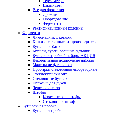
Термометры
Цилиндры
Все для брожения
Дрожжи
Оборудование
Ферменты
Ректификационные колонны
Ферменти
Лимонадник с краном
Банки стеклянные от производителя
Бугельные банки
Бутыли, сулеи, большие бутылки
Бутылка с пробкой наборы АКЦИЯ
Декоративные подарочные наборы
Маленькие бутылочки
Пробирки стеклянные лабораторные
Стеклобутылки опт
Стеклянные бутылки
Флаконы для духов
Чешское стекло
Штофы
Керамические штофы
Стеклянные штофы
Бутылочная пробка
Бугельная пробка