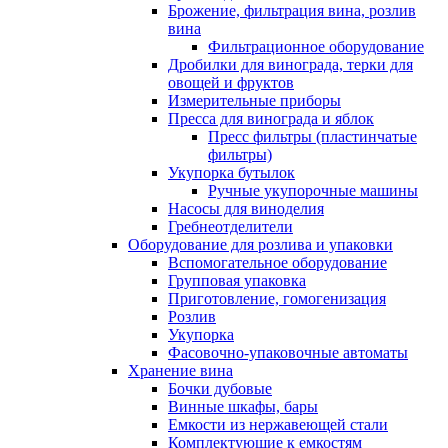
Брожение, фильтрация вина, розлив
вина
Фильтрационное оборудование
Дробилки для винограда, терки для
овощей и фруктов
Измерительные приборы
Пресса для винограда и яблок
Пресс фильтры (пластинчатые
фильтры)
Укупорка бутылок
Ручные укупорочные машины
Насосы для виноделия
Гребнеотделители
Оборудование для розлива и упаковки
Вспомогательное оборудование
Групповая упаковка
Приготовление, гомогенизация
Розлив
Укупорка
Фасовочно-упаковочные автоматы
Хранение вина
Бочки дубовые
Винные шкафы, бары
Емкости из нержавеющей стали
Комплектующие к емкостям