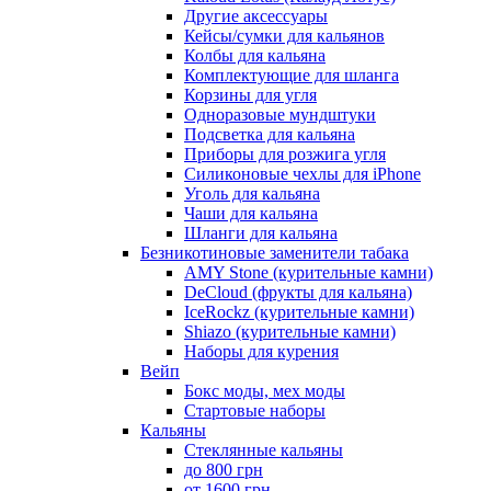
Другие аксессуары
Кейсы/сумки для кальянов
Колбы для кальяна
Комплектующие для шланга
Корзины для угля
Одноразовые мундштуки
Подсветка для кальяна
Приборы для розжига угля
Силиконовые чехлы для iPhone
Уголь для кальяна
Чаши для кальяна
Шланги для кальяна
Безникотиновые заменители табака
AMY Stone (курительные камни)
DeCloud (фрукты для кальяна)
IceRockz (курительные камни)
Shiazo (курительные камни)
Наборы для курения
Вейп
Бокс моды, мех моды
Стартовые наборы
Кальяны
Стеклянные кальяны
до 800 грн
от 1600 грн