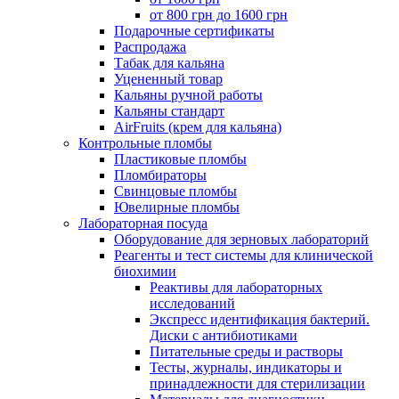
от 800 грн до 1600 грн
Подарочные сертификаты
Распродажа
Табак для кальяна
Уцененный товар
Кальяны ручной работы
Кальяны стандарт
AirFruits (крем для кальяна)
Контрольные пломбы
Пластиковые пломбы
Пломбираторы
Свинцовые пломбы
Ювелирные пломбы
Лабораторная посуда
Оборудование для зерновых лабораторий
Реагенты и тест системы для клинической
биохимии
Реактивы для лабораторных
исследований
Экспресс идентификация бактерий.
Диски с антибиотиками
Питательные среды и растворы
Тесты, журналы, индикаторы и
принадлежности для стерилизации