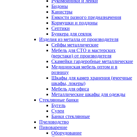
Рукомойники и лейки
Бидоны
Канистры
Емкости разного предназначения
Кормушки и поддоны
Септики
Бункера для сеялок
Изделия из металла от производителя
Сейфы металлические
Мебель для СТО и мастерских
(верстаки) от производителя
Скамейки гардеробные металлические
Медицинская мебель оптом и в
розницу
Шкафы для камер хранения (ячеечные
шкафы, локеры)
Мебель для офиса
Металлические шкафы для одежды
Стеклянные банки
Бугель
Сулеи
Банки стеклянные
Пчеловодство
Пивоварение
Оборудование