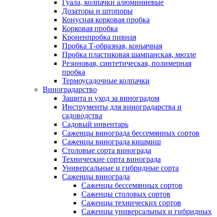
Гуала, колпачки алюминиевые
Дозаторы и штопоры
Конусная корковая пробка
Корковая пробка
Кроненпробка пивная
Пробка Т-образная, коньячная
Пробка пластиковая шампанская, мюзле
Резиновая, синтетическая, полимерная
пробка
Термоусадочные колпачки
Виноградарство
Защита и уход за виноградом
Инструменты для виноградарства и
садоводства
Садовый инвентарь
Саженцы винограда бессемянных сортов
Саженцы винограда кишмиш
Столовые сорта винограда
Технические сорта винограда
Универсальные и гибридные сорта
Саженцы винограда
Саженцы бессемянных сортов
Саженцы столовых сортов
Саженцы технических сортов
Саженцы универсальных и гибридных