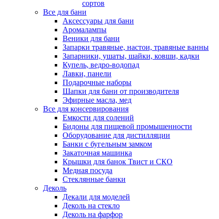
сортов
Все для бани
Аксессуары для бани
Аромалампы
Веники для бани
Запарки травяные, настои, травяные ванны
Запарники, ушаты, шайки, ковши, кадки
Купель, ведро-водопад
Лавки, панели
Подарочные наборы
Шапки для бани от производителя
Эфирные масла, мед
Все для консервирования
Емкости для солений
Бидоны для пищевой промышенности
Оборудование для дистилляции
Банки с бугельным замком
Закаточная машинка
Крышки для банок Твист и СКО
Медная посуда
Стеклянные банки
Деколь
Декали для моделей
Деколь на стекло
Деколь на фарфор