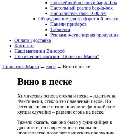
Простейший розлив в bag-in-box
Настольный розлив bag-in-box
Наполнитель тары 1600 л/ч
Оборудование для трафаретной печати
Панели приборов
Таблички
Рекламно-сувенирная продукция
Оплата і доставка
Контакти
Наші магазини Винороб
Про інтернет-магазин "Приватна Марка"
Приватная Марка
→
Блог
→
​Вино в песке
​Вино в песке
Химическая основа стекла и песка – идентична.
Фактически, стекло это плавленый песок. По
легенде, первое стекло получили финикийские
купцы случайно – развели огонь на песке.
Тяжело сказать, как оно было у финикийцев в
древности, но современное стекольное
производство позволяет выпускать продукцию