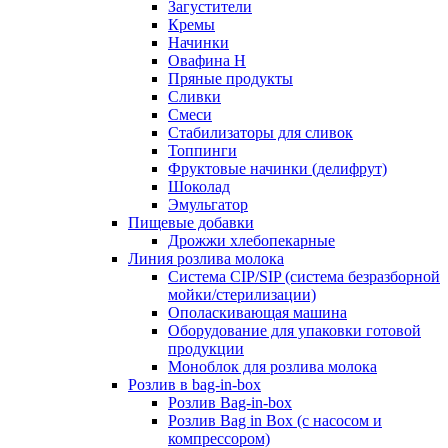
Загустители
Кремы
Начинки
Овафина Н
Пряные продукты
Сливки
Смеси
Стабилизаторы для сливок
Топпинги
Фруктовые начинки (делифрут)
Шоколад
Эмульгатор
Пищевые добавки
Дрожжи хлебопекарные
Линия розлива молока
Система CIP/SIP (система безразборной
мойки/стерилизации)
Ополаскивающая машина
Оборудование для упаковки готовой
продукции
Моноблок для розлива молока
Розлив в bag-in-box
Розлив Bag-in-box
Розлив Bag in Box (с насосом и
компрессором)