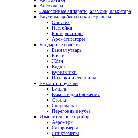
Автоматика
Автоклавы
Самогонные аппараты, аламбик, алькитара
Вкусовые добавки и консерванты
Очистка
Настойки
Бонификаторы
Ароматизаторы
Бондарные изделия
Банная утварь
Бочки
Жбан
Кадки
Кубельчики
Подарки и сувениры
Емкости и бутыли
Бутыли
Емкости для брожения
Стопки
Скороварки
Перегонные кубы
Измерительные приборы
Аеромеры
Сахаромеры
Спиртомеры