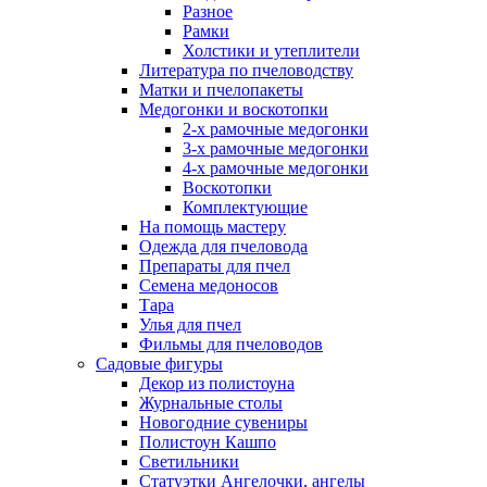
Разное
Рамки
Холстики и утеплители
Литература по пчеловодству
Матки и пчелопакеты
Медогонки и воскотопки
2-х рамочные медогонки
3-х рамочные медогонки
4-х рамочные медогонки
Воскотопки
Комплектующие
На помощь мастеру
Одежда для пчеловода
Препараты для пчел
Семена медоносов
Тара
Улья для пчел
Фильмы для пчеловодов
Садовые фигуры
Декор из полистоуна
Журнальные столы
Новогодние сувениры
Полистоун Кашпо
Светильники
Статуэтки Ангелочки, ангелы