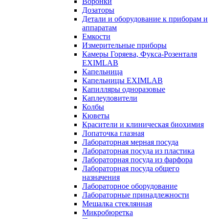
Воронки
Дозаторы
Детали и оборудование к приборам и
аппаратам
Емкости
Измерительные приборы
Камеры Горяева, Фукса-Розенталя
EXIMLAB
Капельница
Капельницы EXIMLAB
Капилляры одноразовые
Каплеуловители
Колбы
Кюветы
Красители и клиническая биохимия
Лопаточка глазная
Лабораторная мерная посуда
Лабораторная посуда из пластика
Лабораторная посуда из фарфора
Лабораторная посуда общего
назначения
Лабораторное оборудование
Лабораторные принадлежности
Мешалка стеклянная
Микробюретка