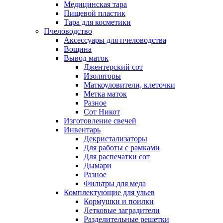
Медицинская тара
Пищевой пластик
Тара для косметики
Пчеловодство
Аксессуары для пчеловодства
Вощина
Вывод маток
Джентерский сот
Изоляторы
Маткоуловители, клеточки
Метка маток
Разное
Сот Никот
Изготовление свечей
Инвентарь
Декристализаторы
Для работы с рамками
Для распечатки сот
Дымари
Разное
Фильтры для меда
Комплектующие для ульев
Кормушки и поилки
Летковые заградители
Разделительные решетки