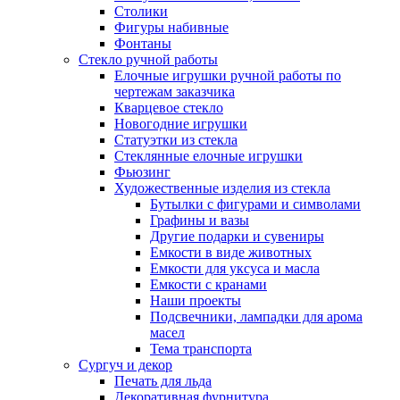
Столики
Фигуры набивные
Фонтаны
Стекло ручной работы
Елочные игрушки ручной работы по
чертежам заказчика
Кварцевое стекло
Новогодние игрушки
Статуэтки из стекла
Стеклянные елочные игрушки
Фьюзинг
Художественные изделия из стекла
Бутылки с фигурами и символами
Графины и вазы
Другие подарки и сувениры
Емкости в виде животных
Емкости для уксуса и масла
Емкости с кранами
Наши проекты
Подсвечники, лампадки для арома
масел
Тема транспорта
Сургуч и декор
Печать для льда
Декоративная фурнитура