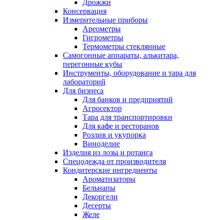
Дрожжи
Консервация
Измерительные приборы
Ареометры
Гигрометры
Термометры стеклянные
Самогонные аппараты, алькитара,
перегонные кубы
Инструменты, оборудование и тара для
лабораторий
Для бизнеса
Для банков и предприятий
Агросектор
Тара для транспортировки
Для кафе и ресторанов
Розлив и укупорка
Виноделие
Изделия из лозы и ротанга
Спецодежда от производителя
Кондитерские ингредиенты
Ароматизаторы
Бельнапы
Декоргели
Десерты
Желe