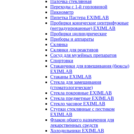
Палочка стеклянная
Переходы с 1-й горловиной
Пикнометр
Пипетка Пастера EXIMLAB
Пробирки конические центрифужные
(неградуированные) EXIMLAB
Пробирки цилиндрические
Приборы и аппараты
Склянка
Склянки для реактивов
Сосуд для музейных препаратов
Спиртовки
Стаканчики для взвешивания (бюксы)
EXIMLAB
Стаканы EXIMLAB
Стекла для замешивания
(стоматологические)
Стекла покровные EXIMLAB
Стекла предметные EXIMLAB
Стекло часовое EXIMLAB
Ступки стеклянные с пестиком
EXIMLAB
Флакон общего назначения для
лекарственных средств
Холодильники EXIMLAB