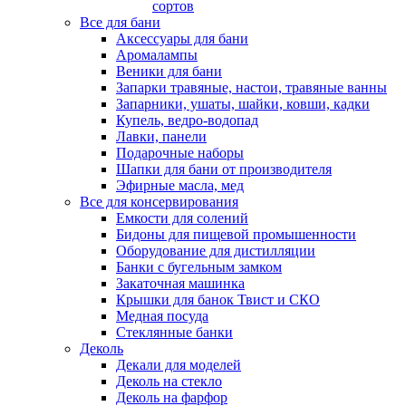
сортов
Все для бани
Аксессуары для бани
Аромалампы
Веники для бани
Запарки травяные, настои, травяные ванны
Запарники, ушаты, шайки, ковши, кадки
Купель, ведро-водопад
Лавки, панели
Подарочные наборы
Шапки для бани от производителя
Эфирные масла, мед
Все для консервирования
Емкости для солений
Бидоны для пищевой промышенности
Оборудование для дистилляции
Банки с бугельным замком
Закаточная машинка
Крышки для банок Твист и СКО
Медная посуда
Стеклянные банки
Деколь
Декали для моделей
Деколь на стекло
Деколь на фарфор