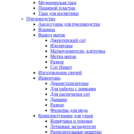
Медицинская тара
Пищевой пластик
Тара для косметики
Пчеловодство
Аксессуары для пчеловодства
Вощина
Вывод маток
Джентерский сот
Изоляторы
Маткоуловители, клеточки
Метка маток
Разное
Сот Никот
Изготовление свечей
Инвентарь
Декристализаторы
Для работы с рамками
Для распечатки сот
Дымари
Разное
Фильтры для меда
Комплектующие для ульев
Кормушки и поилки
Летковые заградители
Разделительные решетки