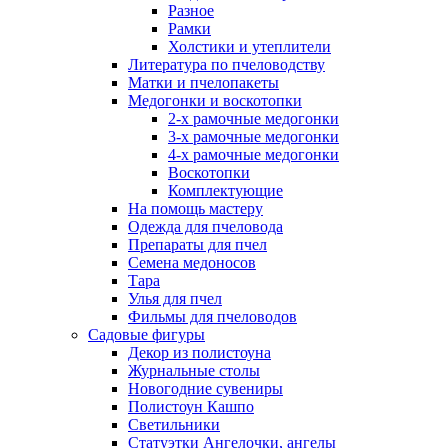
Разное
Рамки
Холстики и утеплители
Литература по пчеловодству
Матки и пчелопакеты
Медогонки и воскотопки
2-х рамочные медогонки
3-х рамочные медогонки
4-х рамочные медогонки
Воскотопки
Комплектующие
На помощь мастеру
Одежда для пчеловода
Препараты для пчел
Семена медоносов
Тара
Улья для пчел
Фильмы для пчеловодов
Садовые фигуры
Декор из полистоуна
Журнальные столы
Новогодние сувениры
Полистоун Кашпо
Светильники
Статуэтки Ангелочки, ангелы