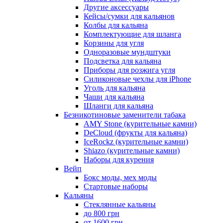
Другие аксессуары
Кейсы/сумки для кальянов
Колбы для кальяна
Комплектующие для шланга
Корзины для угля
Одноразовые мундштуки
Подсветка для кальяна
Приборы для розжига угля
Силиконовые чехлы для iPhone
Уголь для кальяна
Чаши для кальяна
Шланги для кальяна
Безникотиновые заменители табака
AMY Stone (курительные камни)
DeCloud (фрукты для кальяна)
IceRockz (курительные камни)
Shiazo (курительные камни)
Наборы для курения
Вейп
Бокс моды, мех моды
Стартовые наборы
Кальяны
Стеклянные кальяны
до 800 грн
от 1600 грн