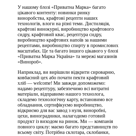
У нашому блозі «Приватна Марка» багато
цікавого контенту: новинки ринку
виноробства, крафтові рецепти наших
технологів, влоги на різні теми. Дистиляція,
крафтові винокурні, виробництво крафтового
сидру, крафтовий квас, рецептура сидру,
виробництво крафтових напоїв за нашими
рецептами, виробництво спирту в промислових
масштабах. Це та багато іншого цікавого у блозі
«Приватна Марка Україна» та мережі магазинів
«Винороб».
Наприклад, ви вирішили відкрити сироварню,
ковбасний цех або почати пекти крафтовий
хліб — welcome! Ми завжди допоможемо:
надамо рецептуру, забезпечимо всі витратні
матеріали, відправимо нашого технолога,
складемо технологічну карту, встановимо все
обладнання, сертифікуємо виробництво,
відкриємо для вас завод з нуля, виноробні,
цехи, виноградники, налагодимо готовий
продукт із виходом на ринок. Ми — компанія
повного циклу: маємо багато представництв по
всьому світу. Потрібна склотара, склобанки,