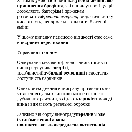
За таких умов часто виникає
уповільнення або
припинення бродіння
, які в присутності цукрів
дозволяють бактеріям і дріжджам
розвиватися
Бреттаноміцети
, виділяючи летку
кислотність, ненормальні запахи та біогенні
аміни.
У цьому випадку панацеєю від якості стає саме
вино
раннє переливання
.
Управління таніном
Очікування ідеальної фізіологічної стиглості
винограду уникає
незрілі
,
трав'янистий
дубильні речовини
і недостатня
доступність барвників.
Однак зневоднення винограду призводить до
утворення сусла з високою концентрацією
дубильних речовин, які дають
терпкість
молоді
вина і вимагають ретельної обробки.
Залежно від сорту винограду
перелив
Може
бути
обмежений
І
можна
починати
важливо
передчасна оксигенація
.