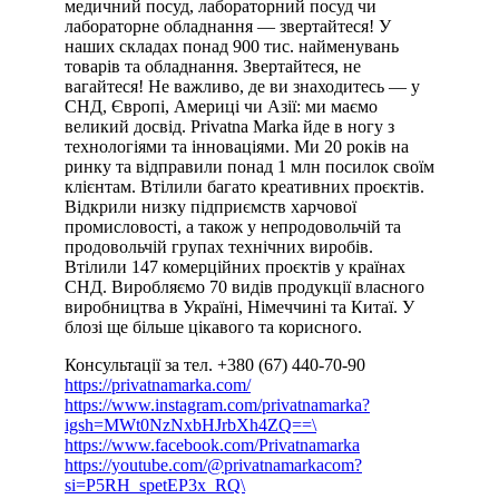
медичний посуд, лабораторний посуд чи
лабораторне обладнання — звертайтеся! У
наших складах понад 900 тис. найменувань
товарів та обладнання. Звертайтеся, не
вагайтеся! Не важливо, де ви знаходитесь — у
СНД, Європі, Америці чи Азії: ми маємо
великий досвід. Privatna Marka йде в ногу з
технологіями та інноваціями. Ми 20 років на
ринку та відправили понад 1 млн посилок своїм
клієнтам. Втілили багато креативних проєктів.
Відкрили низку підприємств харчової
промисловості, а також у непродовольчій та
продовольчій групах технічних виробів.
Втілили 147 комерційних проєктів у країнах
СНД. Виробляємо 70 видів продукції власного
виробництва в Україні, Німеччині та Китаї. У
блозі ще більше цікавого та корисного.
Консультації за тел. +380 (67) 440-70-90
https://privatnamarka.com/
https://www.instagram.com/privatnamarka?
igsh=MWt0NzNxbHJrbXh4ZQ==\
https://www.facebook.com/Privatnamarka
https://youtube.com/@privatnamarkacom?
si=P5RH_spetEP3x_RQ\