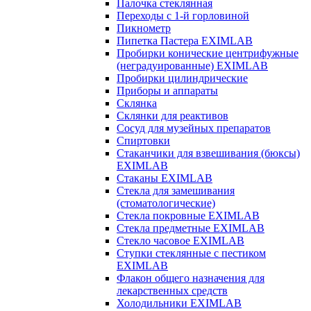
Палочка стеклянная
Переходы с 1-й горловиной
Пикнометр
Пипетка Пастера EXIMLAB
Пробирки конические центрифужные
(неградуированные) EXIMLAB
Пробирки цилиндрические
Приборы и аппараты
Склянка
Склянки для реактивов
Сосуд для музейных препаратов
Спиртовки
Стаканчики для взвешивания (бюксы)
EXIMLAB
Стаканы EXIMLAB
Стекла для замешивания
(стоматологические)
Стекла покровные EXIMLAB
Стекла предметные EXIMLAB
Стекло часовое EXIMLAB
Ступки стеклянные с пестиком
EXIMLAB
Флакон общего назначения для
лекарственных средств
Холодильники EXIMLAB