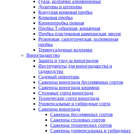
Гуала, колпачки алюминиевые
Дозаторы и штопоры
Конусная корковая пробка
Корковая пробка
Кроненпробка пивная
Пробка Т-образная, коньячная
Пробка пластиковая шампанская, мюзле
Резиновая, синтетическая, полимерная
пробка
Термоусадочные колпачки
Виноградарство
Защита и уход за виноградом
Инструменты для виноградарства и
садоводства
Садовый инвентарь
Саженцы винограда бессемянных сортов
Саженцы винограда кишмиш
Столовые сорта винограда
Технические сорта винограда
Универсальные и гибридные сорта
Саженцы винограда
Саженцы бессемянных сортов
Саженцы столовых сортов
Саженцы технических сортов
Саженцы универсальных и гибридных