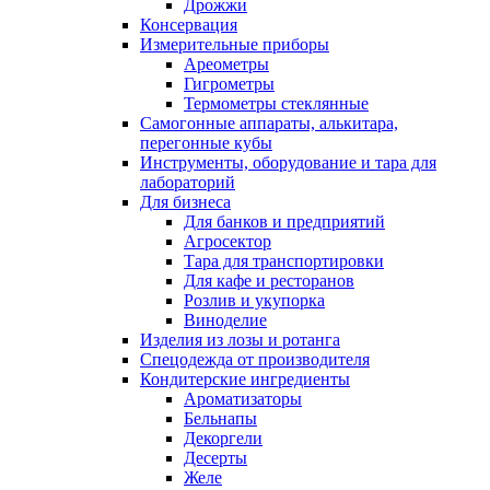
Дрожжи
Консервация
Измерительные приборы
Ареометры
Гигрометры
Термометры стеклянные
Самогонные аппараты, алькитара,
перегонные кубы
Инструменты, оборудование и тара для
лабораторий
Для бизнеса
Для банков и предприятий
Агросектор
Тара для транспортировки
Для кафе и ресторанов
Розлив и укупорка
Виноделие
Изделия из лозы и ротанга
Спецодежда от производителя
Кондитерские ингредиенты
Ароматизаторы
Бельнапы
Декоргели
Десерты
Желe