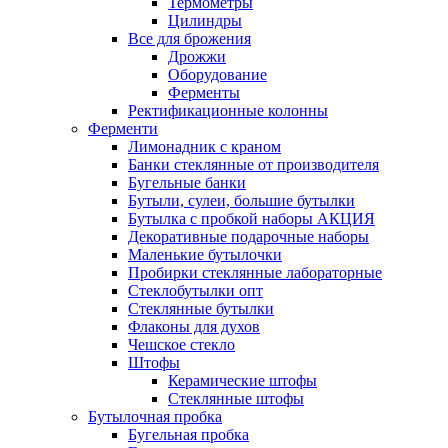
Термометры
Цилиндры
Все для брожения
Дрожжи
Оборудование
Ферменты
Ректификационные колонны
Ферменти
Лимонадник с краном
Банки стеклянные от производителя
Бугельные банки
Бутыли, сулеи, большие бутылки
Бутылка с пробкой наборы АКЦИЯ
Декоративные подарочные наборы
Маленькие бутылочки
Пробирки стеклянные лабораторные
Стеклобутылки опт
Стеклянные бутылки
Флаконы для духов
Чешское стекло
Штофы
Керамические штофы
Стеклянные штофы
Бутылочная пробка
Бугельная пробка