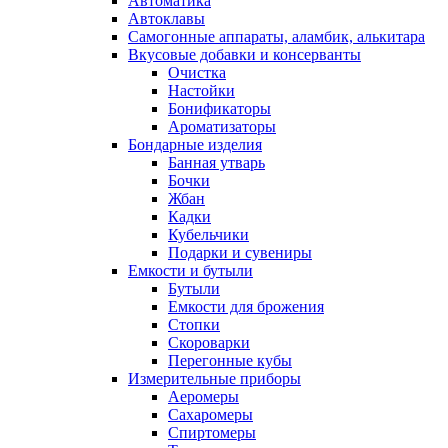
Автоматика
Автоклавы
Самогонные аппараты, аламбик, алькитара
Вкусовые добавки и консерванты
Очистка
Настойки
Бонификаторы
Ароматизаторы
Бондарные изделия
Банная утварь
Бочки
Жбан
Кадки
Кубельчики
Подарки и сувениры
Емкости и бутыли
Бутыли
Емкости для брожения
Стопки
Скороварки
Перегонные кубы
Измерительные приборы
Аеромеры
Сахаромеры
Спиртомеры