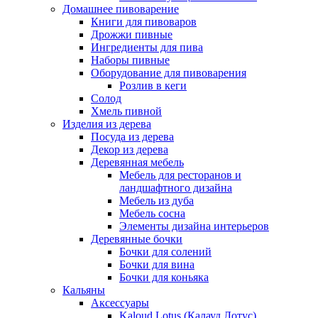
Домашнее пивоварение
Книги для пивоваров
Дрожжи пивные
Ингредиенты для пива
Наборы пивные
Оборудование для пивоварения
Розлив в кеги
Солод
Хмель пивной
Изделия из дерева
Посуда из дерева
Декор из дерева
Деревянная мебель
Мебель для ресторанов и
ландшафтного дизайна
Мебель из дуба
Мебель сосна
Элементы дизайна интерьеров
Деревянные бочки
Бочки для солений
Бочки для вина
Бочки для коньяка
Кальяны
Аксессуары
Kaloud Lotus (Калауд Лотус)