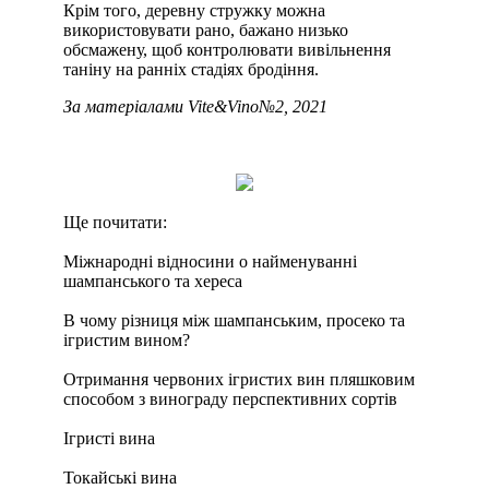
Крім того, деревну стружку можна
використовувати рано, бажано низько
обсмажену, щоб контролювати вивільнення
таніну на ранніх стадіях бродіння.
За матеріалами Vite&Vino№2, 2021
Ще почитати:
Міжнародні відносини о найменуванні
шампанського та хереса
В чому різниця між шампанським, просеко та
ігристим вином?
Отримання червоних ігристих вин пляшковим
способом з винограду перспективних сортів
Ігристі вина
Токайські вина