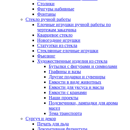
Столики
Фигуры набивные
Фонтаны
Стекло ручной работы
Елочные игрушки ручной работы по
чертежам заказчика
Кварцевое стекло
Новогодние игрушки
Статуэтки из стекла
Стеклянные елочные игрушки
Фьюзинг
Художественные изделия из стекла
Бутылки с фигурами и символами
Графины и вазы
Другие подарки и сувениры
Емкости в виде животных
Емкости для уксуса и масла
Емкости с кранами
Наши проекты
Подсвечники, лампадки для арома
масел
Тема транспорта
Сургуч и декор
Печать для льда
Декоративная фурнитура