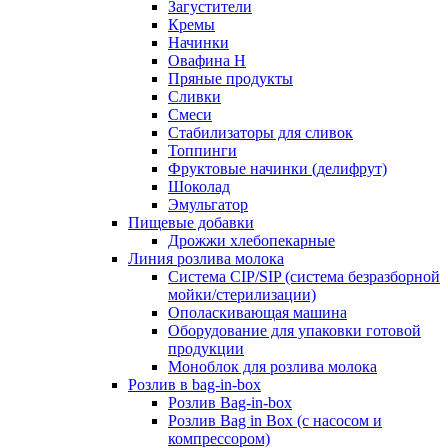
Загустители
Кремы
Начинки
Овафина Н
Пряные продукты
Сливки
Смеси
Стабилизаторы для сливок
Топпинги
Фруктовые начинки (делифрут)
Шоколад
Эмульгатор
Пищевые добавки
Дрожжи хлебопекарные
Линия розлива молока
Система CIP/SIP (система безразборной
мойки/стерилизации)
Ополаскивающая машина
Оборудование для упаковки готовой
продукции
Моноблок для розлива молока
Розлив в bag-in-box
Розлив Bag-in-box
Розлив Bag in Box (с насосом и
компрессором)