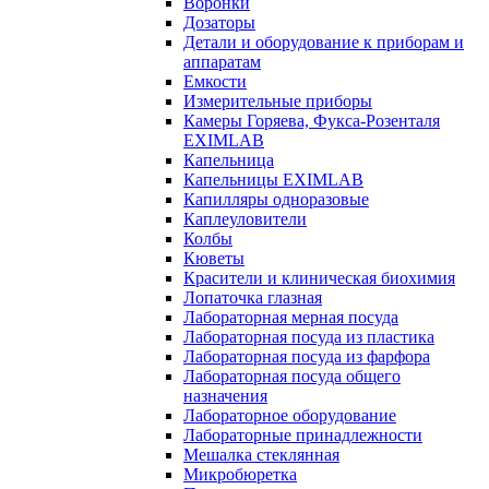
Воронки
Дозаторы
Детали и оборудование к приборам и
аппаратам
Емкости
Измерительные приборы
Камеры Горяева, Фукса-Розенталя
EXIMLAB
Капельница
Капельницы EXIMLAB
Капилляры одноразовые
Каплеуловители
Колбы
Кюветы
Красители и клиническая биохимия
Лопаточка глазная
Лабораторная мерная посуда
Лабораторная посуда из пластика
Лабораторная посуда из фарфора
Лабораторная посуда общего
назначения
Лабораторное оборудование
Лабораторные принадлежности
Мешалка стеклянная
Микробюретка