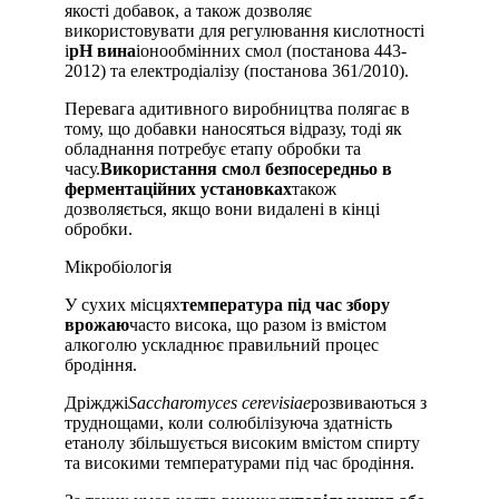
якості добавок, а також дозволяє
використовувати для регулювання кислотності
і
pH вина
іонообмінних смол (постанова 443-
2012) та електродіалізу (постанова 361/2010).
Перевага адитивного виробництва полягає в
тому, що добавки наносяться відразу, тоді як
обладнання потребує етапу обробки та
часу.
Використання смол безпосередньо в
ферментаційних установках
також
дозволяється, якщо вони видалені в кінці
обробки.
Мікробіологія
У сухих місцях
температура під час збору
врожаю
часто висока, що разом із вмістом
алкоголю ускладнює правильний процес
бродіння.
Дріжджі
Saccharomyces cerevisiae
розвиваються з
труднощами, коли солюбілізуюча здатність
етанолу збільшується високим вмістом спирту
та високими температурами під час бродіння.