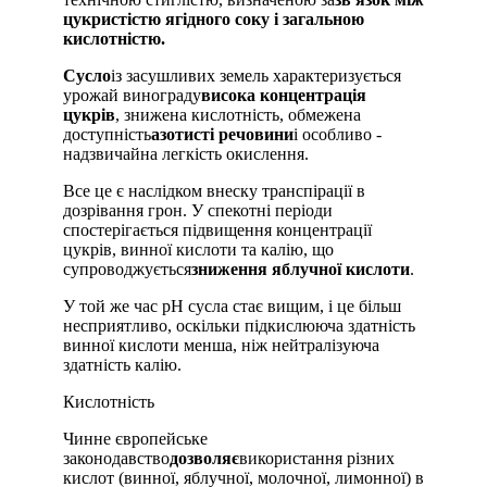
цукристістю ягідного соку і загальною
кислотністю.
Сусло
із засушливих земель характеризується
урожай винограду
висока концентрація
цукрів
, знижена кислотність, обмежена
доступність
азотисті речовини
і особливо -
надзвичайна легкість окислення.
Все це є наслідком внеску транспірації в
дозрівання грон. У спекотні періоди
спостерігається підвищення концентрації
цукрів, винної кислоти та калію, що
супроводжується
зниження яблучної кислоти
.
У той же час рН сусла стає вищим, і це більш
несприятливо, оскільки підкислююча здатність
винної кислоти менша, ніж нейтралізуюча
здатність калію.
Кислотність
Чинне європейське
законодавство
дозволяє
використання різних
кислот (винної, яблучної, молочної, лимонної) в