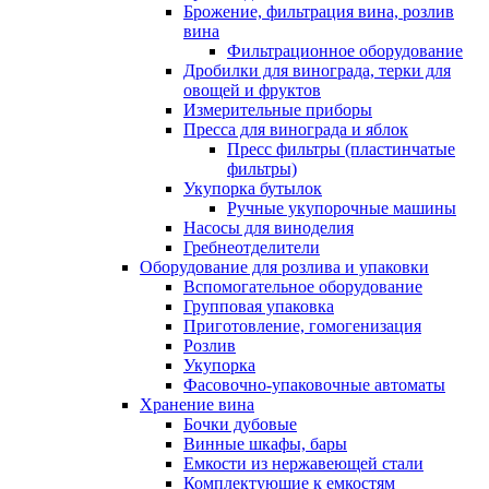
Брожение, фильтрация вина, розлив
вина
Фильтрационное оборудование
Дробилки для винограда, терки для
овощей и фруктов
Измерительные приборы
Пресса для винограда и яблок
Пресс фильтры (пластинчатые
фильтры)
Укупорка бутылок
Ручные укупорочные машины
Насосы для виноделия
Гребнеотделители
Оборудование для розлива и упаковки
Вспомогательное оборудование
Групповая упаковка
Приготовление, гомогенизация
Розлив
Укупорка
Фасовочно-упаковочные автоматы
Хранение вина
Бочки дубовые
Винные шкафы, бары
Емкости из нержавеющей стали
Комплектующие к емкостям