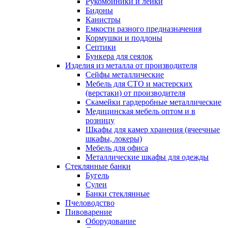
Рукомойники и лейки
Бидоны
Канистры
Емкости разного предназначения
Кормушки и поддоны
Септики
Бункера для сеялок
Изделия из металла от производителя
Сейфы металлические
Мебель для СТО и мастерских
(верстаки) от производителя
Скамейки гардеробные металлические
Медицинская мебель оптом и в
розницу
Шкафы для камер хранения (ячеечные
шкафы, локеры)
Мебель для офиса
Металлические шкафы для одежды
Стеклянные банки
Бугель
Сулеи
Банки стеклянные
Пчеловодство
Пивоварение
Оборудование