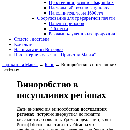
Простейший розлив в bag-in-box
Настольный розлив bag-in-box
Наполнитель тары 1600 л/ч
Оборудование для трафаретной печати
Панели приборов
Таблички
Рекламно-сувенирная продукция
Оплата і доставка
Контакти
Наші магазини Винороб
Про інтернет-магазин "Приватна Марка"
Приватная Марка
→
Блог
→
Виноробство в посушливих
регіонах
Виноробство в
посушливих регіонах
Дати визначення виноробства
в посушливих
регіонах
, потрібно звернутися до поняття
ідеального дозрівання. Урожай ідеальний, коли
його фізіологічна стиглість збігається з
технічною стиглістю, визначеною за
зв'язок між