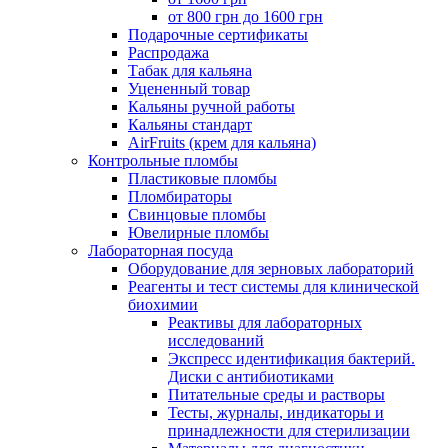
от 800 грн до 1600 грн
Подарочные сертификаты
Распродажа
Табак для кальяна
Уцененный товар
Кальяны ручной работы
Кальяны стандарт
AirFruits (крем для кальяна)
Контрольные пломбы
Пластиковые пломбы
Пломбираторы
Свинцовые пломбы
Ювелирные пломбы
Лабораторная посуда
Оборудование для зерновых лабораторий
Реагенты и тест системы для клинической
биохимии
Реактивы для лабораторных
исследований
Экспресс идентификация бактерий.
Диски с антибиотиками
Питательные среды и растворы
Тесты, журналы, индикаторы и
принадлежности для стерилизации