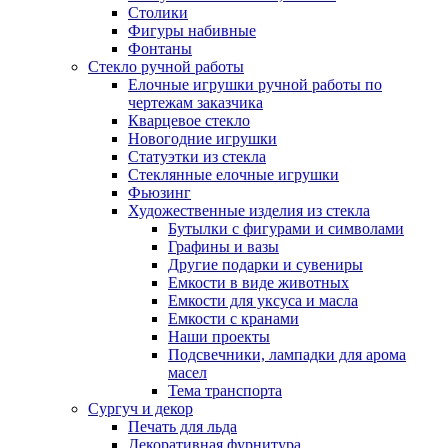
Столики
Фигуры набивные
Фонтаны
Стекло ручной работы
Елочные игрушки ручной работы по
чертежам заказчика
Кварцевое стекло
Новогодние игрушки
Статуэтки из стекла
Стеклянные елочные игрушки
Фьюзинг
Художественные изделия из стекла
Бутылки с фигурами и символами
Графины и вазы
Другие подарки и сувениры
Емкости в виде животных
Емкости для уксуса и масла
Емкости с кранами
Наши проекты
Подсвечники, лампадки для арома
масел
Тема транспорта
Сургуч и декор
Печать для льда
Декоративная фурнитура