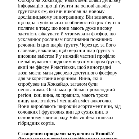
Обіхіро на Хоккайдо, надав мені більш детальну
інформацію про ці ґрунти на основі аналізу
ґрунтових ям, які він викопав на новому
дослідницькому винограднику. Він зазначив,
що одна з унікальних особливостей цих ґрунтів
полягає в тому, що вони мають дуже високу
здатність фіксувати й утримувати фосфор, що
ускладнює рослинам поглинання поживних
речовин із цих шарів ґрунту. Через це, за його
словами, важливо, щоб верхній шар ґрунту з
високим вмістом P у нижній частині профілю
не змішувався з родючим верхнім шаром ґрунту,
який не фіксує P настільки, щоб виноградні
лози могли мати джерело доступного фосфору
для використання корінням. Вина, які я
спробував на Хоккайдо, загалом були
непоганими. Оскільки це більш прохолодний
регіон, їхні вина, як правило, мають трохи
вищу кислотність і менший вміст алкоголю.
Вони виробляють широкий асортимент вин, від
солодких і фруктових вин до сухих вин, в
основному з винограду Vitis vinifera і кількох
гібридних сортів.
Створення програми залучення в Японії.
У