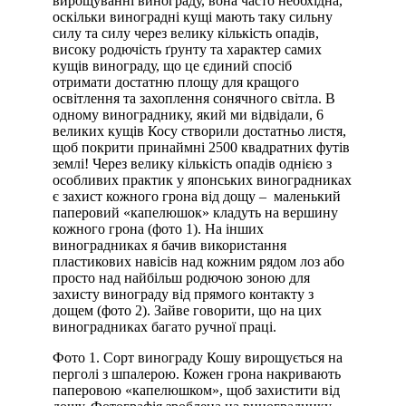
вирощуванні винограду, вона часто необхідна,
оскільки виноградні кущі мають таку сильну
силу та силу через велику кількість опадів,
високу родючість ґрунту та характер самих
кущів винограду, що це єдиний спосіб
отримати достатню площу для кращого
освітлення та захоплення сонячного світла. В
одному винограднику, який ми відвідали, 6
великих кущів Косу створили достатньо листя,
щоб покрити принаймні 2500 квадратних футів
землі! Через велику кількість опадів однією з
особливих практик у японських виноградниках
є захист кожного грона від дощу – маленький
паперовий «капелюшок» кладуть на вершину
кожного грона (фото 1). На інших
виноградниках я бачив використання
пластикових навісів над кожним рядом лоз або
просто над найбільш родючою зоною для
захисту винограду від прямого контакту з
дощем (фото 2). Зайве говорити, що на цих
виноградниках багато ручної праці.
Фото 1. Сорт винограду Кошу вирощується на
перголі з шпалерою. Кожен грона накривають
паперовою «капелюшком», щоб захистити від