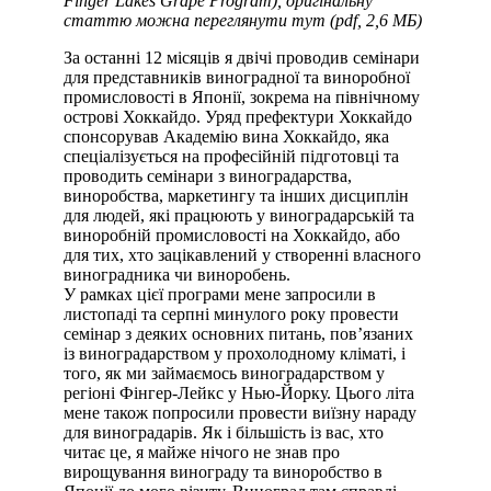
Finger Lakes Grape Program), оригінальну
статтю можна переглянути тут (pdf, 2,6 МБ)
За останні 12 місяців я двічі проводив семінари
для представників виноградної та виноробної
промисловості в Японії, зокрема на північному
острові Хоккайдо. Уряд префектури Хоккайдо
спонсорував Академію вина Хоккайдо, яка
спеціалізується на професійній підготовці та
проводить семінари з виноградарства,
виноробства, маркетингу та інших дисциплін
для людей, які працюють у виноградарській та
виноробній промисловості на Хоккайдо, або
для тих, хто зацікавлений у створенні власного
виноградника чи виноробень.
У рамках цієї програми мене запросили в
листопаді та серпні минулого року провести
семінар з деяких основних питань, пов’язаних
із виноградарством у прохолодному кліматі, і
того, як ми займаємось виноградарством у
регіоні Фінгер-Лейкс у Нью-Йорку. Цього літа
мене також попросили провести виїзну нараду
для виноградарів. Як і більшість із вас, хто
читає це, я майже нічого не знав про
вирощування винограду та виноробство в