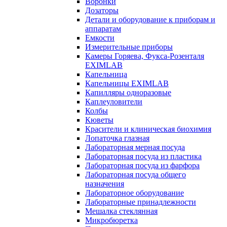
Воронки
Дозаторы
Детали и оборудование к приборам и
аппаратам
Емкости
Измерительные приборы
Камеры Горяева, Фукса-Розенталя
EXIMLAB
Капельница
Капельницы EXIMLAB
Капилляры одноразовые
Каплеуловители
Колбы
Кюветы
Красители и клиническая биохимия
Лопаточка глазная
Лабораторная мерная посуда
Лабораторная посуда из пластика
Лабораторная посуда из фарфора
Лабораторная посуда общего
назначения
Лабораторное оборудование
Лабораторные принадлежности
Мешалка стеклянная
Микробюретка