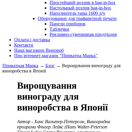
Простейший розлив в bag-in-box
Настольный розлив bag-in-box
Наполнитель тары 1600 л/ч
Оборудование для трафаретной печати
Панели приборов
Таблички
Рекламно-сувенирная продукция
Оплата і доставка
Контакти
Наші магазини Винороб
Про інтернет-магазин "Приватна Марка"
Приватная Марка
→
Блог
→
Вирощування винограду для
виноробства в Японії
Вирощування
винограду для
виноробства в Японії
Автор - Ханс Вальтер-Петерсон, Виноградна
програма Фінгер Лейкс (Hans Walter-Peterson