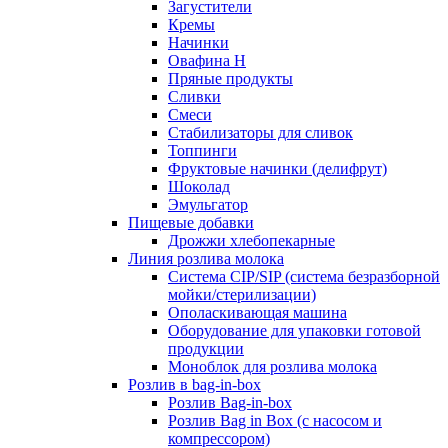
Загустители
Кремы
Начинки
Овафина Н
Пряные продукты
Сливки
Смеси
Стабилизаторы для сливок
Топпинги
Фруктовые начинки (делифрут)
Шоколад
Эмульгатор
Пищевые добавки
Дрожжи хлебопекарные
Линия розлива молока
Система CIP/SIP (система безразборной
мойки/стерилизации)
Ополаскивающая машина
Оборудование для упаковки готовой
продукции
Моноблок для розлива молока
Розлив в bag-in-box
Розлив Bag-in-box
Розлив Bag in Box (с насосом и
компрессором)