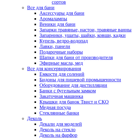
сортов
Все для бани
Аксессуары для бани
Аромалампы
Веники для бани
Запарки травяные, настои, травяные ванны
Запарники, ушаты, шайки, ковши, кадки
Купель, ведро-водопад
Лавки, панели
Подарочные наборы
Шапки для бани от производителя
Эфирные масла, мед
Все для консервирования
Емкости для солений
Бидоны для пищевой промышенности
Оборудование для дистилляции
Банки с бугельным замком
Закаточная машинка
Крышки для банок Твист и СКО
Медная посуда
Стеклянные банки
Деколь
Декали для моделей
Деколь на стекло
Деколь на фарфор