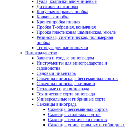
Гуала, колпачки алюминиевые
Дозаторы и штопоры
Конусная корковая пробка
Корковая пробка
Кроненпробка пивная
Пробка Т-образная, коньячная
Пробка пластиковая шампанская, мюзле
Резиновая, синтетическая, полимерная
пробка
Термоусадочные колпачки
Виноградарство
Защита и уход за виноградом
Инструменты для виноградарства и
садоводства
Садовый инвентарь
Саженцы винограда бессемянных сортов
Саженцы винограда кишмиш
Столовые сорта винограда
Технические сорта винограда
Универсальные и гибридные сорта
Саженцы винограда
Саженцы бессемянных сортов
Саженцы столовых сортов
Саженцы технических сортов
Саженцы универсальных и гибридных