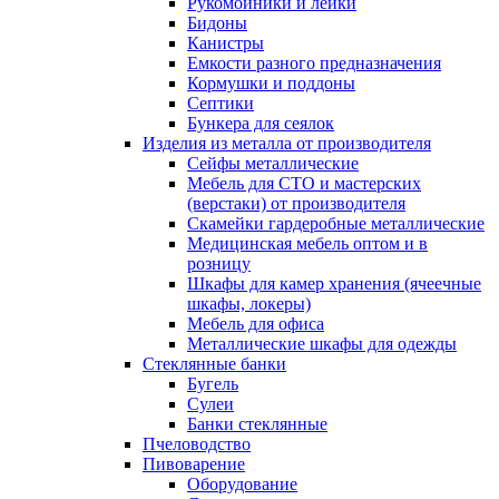
Рукомойники и лейки
Бидоны
Канистры
Емкости разного предназначения
Кормушки и поддоны
Септики
Бункера для сеялок
Изделия из металла от производителя
Сейфы металлические
Мебель для СТО и мастерских
(верстаки) от производителя
Скамейки гардеробные металлические
Медицинская мебель оптом и в
розницу
Шкафы для камер хранения (ячеечные
шкафы, локеры)
Мебель для офиса
Металлические шкафы для одежды
Стеклянные банки
Бугель
Сулеи
Банки стеклянные
Пчеловодство
Пивоварение
Оборудование