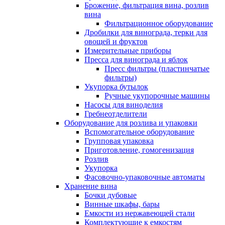
Брожение, фильтрация вина, розлив
вина
Фильтрационное оборудование
Дробилки для винограда, терки для
овощей и фруктов
Измерительные приборы
Пресса для винограда и яблок
Пресс фильтры (пластинчатые
фильтры)
Укупорка бутылок
Ручные укупорочные машины
Насосы для виноделия
Гребнеотделители
Оборудование для розлива и упаковки
Вспомогательное оборудование
Групповая упаковка
Приготовление, гомогенизация
Розлив
Укупорка
Фасовочно-упаковочные автоматы
Хранение вина
Бочки дубовые
Винные шкафы, бары
Емкости из нержавеющей стали
Комплектующие к емкостям