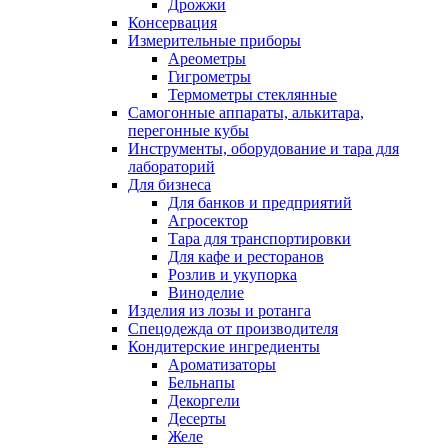
Дрожжи
Консервация
Измерительные приборы
Ареометры
Гигрометры
Термометры стеклянные
Самогонные аппараты, алькитара,
перегонные кубы
Инструменты, оборудование и тара для
лабораторий
Для бизнеса
Для банков и предприятий
Агросектор
Тара для транспортировки
Для кафе и ресторанов
Розлив и укупорка
Виноделие
Изделия из лозы и ротанга
Спецодежда от производителя
Кондитерские ингредиенты
Ароматизаторы
Бельнапы
Декоргели
Десерты
Желe