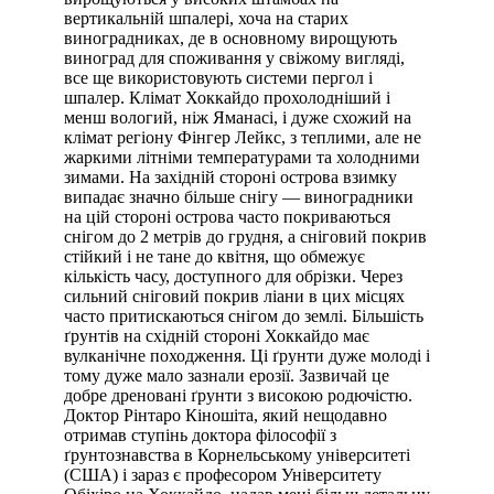
вертикальній шпалері, хоча на старих
виноградниках, де в основному вирощують
виноград для споживання у свіжому вигляді,
все ще використовують системи пергол і
шпалер. Клімат Хоккайдо прохолодніший і
менш вологий, ніж Яманасі, і дуже схожий на
клімат регіону Фінгер Лейкс, з теплими, але не
жаркими літніми температурами та холодними
зимами. На західній стороні острова взимку
випадає значно більше снігу — виноградники
на цій стороні острова часто покриваються
снігом до 2 метрів до грудня, а сніговий покрив
стійкий і не тане до квітня, що обмежує
кількість часу, доступного для обрізки. Через
сильний сніговий покрив ліани в цих місцях
часто притискаються снігом до землі. Більшість
ґрунтів на східній стороні Хоккайдо має
вулканічне походження. Ці ґрунти дуже молоді і
тому дуже мало зазнали ерозії. Зазвичай це
добре дреновані ґрунти з високою родючістю.
Доктор Рінтаро Кіношіта, який нещодавно
отримав ступінь доктора філософії з
ґрунтознавства в Корнельському університеті
(США) і зараз є професором Університету