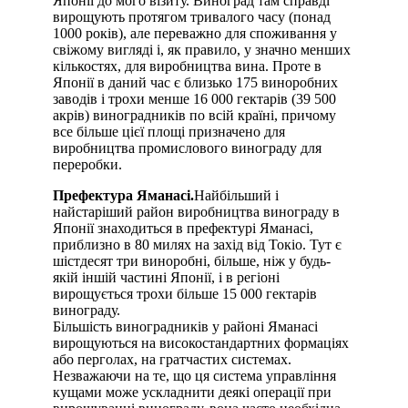
Японії до мого візиту. Виноград там справді
вирощують протягом тривалого часу (понад
1000 років), але переважно для споживання у
свіжому вигляді і, як правило, у значно менших
кількостях, для виробництва вина. Проте в
Японії в даний час є близько 175 виноробних
заводів і трохи менше 16 000 гектарів (39 500
акрів) виноградників по всій країні, причому
все більше цієї площі призначено для
виробництва промислового винограду для
переробки.
Префектура Яманасі.
Найбільший і
найстаріший район виробництва винограду в
Японії знаходиться в префектурі Яманасі,
приблизно в 80 милях на захід від Токіо. Тут є
шістдесят три виноробні, більше, ніж у будь-
якій іншій частині Японії, і в регіоні
вирощується трохи більше 15 000 гектарів
винограду.
Більшість виноградників у районі Яманасі
вирощуються на високостандартних формаціях
або перголах, на гратчастих системах.
Незважаючи на те, що ця система управління
кущами може ускладнити деякі операції при