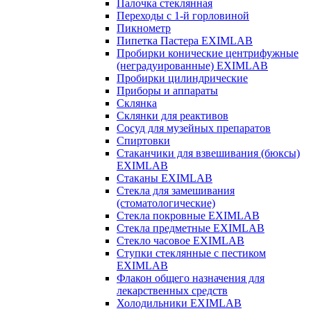
Палочка стеклянная
Переходы с 1-й горловиной
Пикнометр
Пипетка Пастера EXIMLAB
Пробирки конические центрифужные
(неградуированные) EXIMLAB
Пробирки цилиндрические
Приборы и аппараты
Склянка
Склянки для реактивов
Сосуд для музейных препаратов
Спиртовки
Стаканчики для взвешивания (бюксы)
EXIMLAB
Стаканы EXIMLAB
Стекла для замешивания
(стоматологические)
Стекла покровные EXIMLAB
Стекла предметные EXIMLAB
Стекло часовое EXIMLAB
Ступки стеклянные с пестиком
EXIMLAB
Флакон общего назначения для
лекарственных средств
Холодильники EXIMLAB