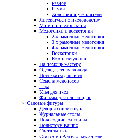
Разное
Рамки
Холстики и утеплители
Литература по пчеловодству
Матки и пчелопакеты
Медогонки и воскотопки
2-х рамочные медогонки
3-х рамочные медогонки
4-х рамочные медогонки
Воскотопки
Комплектующие
На помощь мастеру
Одежда для пчеловода
Препараты для пчел
Семена медоносов
Тара
Улья для пчел
Фильмы для пчеловодов
Садовые фигуры
Декор из полистоуна
Журнальные столы
Новогодние сувениры
Полистоун Кашпо
Светильники
Статуэтки Ангелочки, ангелы