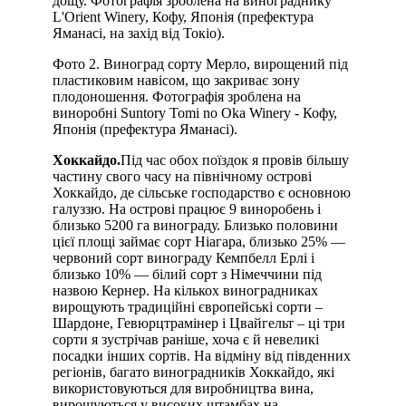
дощу. Фотографія зроблена на винограднику
L'Orient Winery, Кофу, Японія (префектура
Яманасі, на захід від Токіо).
Фото 2. Виноград сорту Мерло, вирощений під
пластиковим навісом, що закриває зону
плодоношення. Фотографія зроблена на
виноробні Suntory Tomi no Oka Winery - Кофу,
Японія (префектура Яманасі).
Хоккайдо.
Під час обох поїздок я провів більшу
частину свого часу на північному острові
Хоккайдо, де сільське господарство є основною
галуззю. На острові працює 9 виноробень і
близько 5200 га винограду. Близько половини
цієї площі займає сорт Ніагара, близько 25% —
червоний сорт винограду Кемпбелл Ерлі і
близько 10% — білий сорт з Німеччини під
назвою Кернер. На кількох виноградниках
вирощують традиційні європейські сорти –
Шардоне, Гевюрцтрамінер і Цвайгельт – ці три
сорти я зустрічав раніше, хоча є й невеликі
посадки інших сортів. На відміну від південних
регіонів, багато виноградників Хоккайдо, які
використовуються для виробництва вина,
вирощуються у високих штамбах на