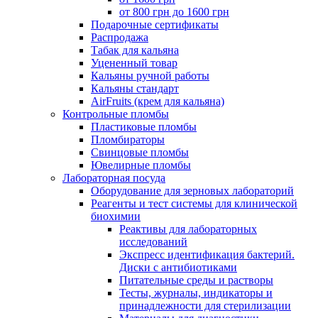
от 800 грн до 1600 грн
Подарочные сертификаты
Распродажа
Табак для кальяна
Уцененный товар
Кальяны ручной работы
Кальяны стандарт
AirFruits (крем для кальяна)
Контрольные пломбы
Пластиковые пломбы
Пломбираторы
Свинцовые пломбы
Ювелирные пломбы
Лабораторная посуда
Оборудование для зерновых лабораторий
Реагенты и тест системы для клинической
биохимии
Реактивы для лабораторных
исследований
Экспресс идентификация бактерий.
Диски с антибиотиками
Питательные среды и растворы
Тесты, журналы, индикаторы и
принадлежности для стерилизации