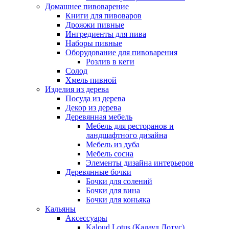
Домашнее пивоварение
Книги для пивоваров
Дрожжи пивные
Ингредиенты для пива
Наборы пивные
Оборудование для пивоварения
Розлив в кеги
Солод
Хмель пивной
Изделия из дерева
Посуда из дерева
Декор из дерева
Деревянная мебель
Мебель для ресторанов и
ландшафтного дизайна
Мебель из дуба
Мебель сосна
Элементы дизайна интерьеров
Деревянные бочки
Бочки для солений
Бочки для вина
Бочки для коньяка
Кальяны
Аксессуары
Kaloud Lotus (Калауд Лотус)