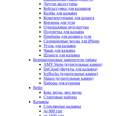
Другие аксессуары
Кейсы/сумки для кальянов
Колбы для кальяна
Комплектующие для шланга
Корзины для угля
Одноразовые мундштуки
Подсветка для кальяна
Приборы для розжига угля
Силиконовые чехлы для iPhone
Уголь для кальяна
Чаши для кальяна
Шланги для кальяна
Безникотиновые заменители табака
AMY Stone (курительные камни)
DeCloud (фрукты для кальяна)
IceRockz (курительные камни)
Shiazo (курительные камни)
Наборы для курения
Вейп
Бокс моды, мех моды
Стартовые наборы
Кальяны
Стеклянные кальяны
до 800 грн
от 1600 грн