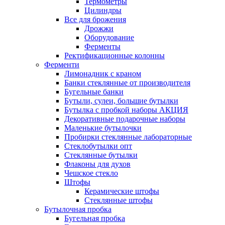
Термометры
Цилиндры
Все для брожения
Дрожжи
Оборудование
Ферменты
Ректификационные колонны
Ферменти
Лимонадник с краном
Банки стеклянные от производителя
Бугельные банки
Бутыли, сулеи, большие бутылки
Бутылка с пробкой наборы АКЦИЯ
Декоративные подарочные наборы
Маленькие бутылочки
Пробирки стеклянные лабораторные
Стеклобутылки опт
Стеклянные бутылки
Флаконы для духов
Чешское стекло
Штофы
Керамические штофы
Стеклянные штофы
Бутылочная пробка
Бугельная пробка