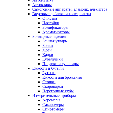
Автоматика
Автоклавы
Самогонные аппараты, аламбик, алькитара
Вкусовые добавки и консерванты
Очистка
Настойки
Бонификаторы
Ароматизаторы
Бондарные изделия
Банная утварь
Бочки
Жбан
Кадки
Кубельчики
Подарки и сувениры
Емкости и бутыли
Бутыли
Емкости для брожения
Стопки
Скороварки
Перегонные кубы
Измерительные приборы
Аеромеры
Сахаромеры
Спиртомеры