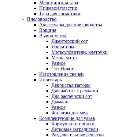
Медицинская тара
Пищевой пластик
Тара для косметики
Пчеловодство
Аксессуары для пчеловодства
Вощина
Вывод маток
Джентерский сот
Изоляторы
Маткоуловители, клеточки
Метка маток
Разное
Сот Никот
Изготовление свечей
Инвентарь
Декристализаторы
Для работы с рамками
Для распечатки сот
Дымари
Разное
Фильтры для меда
Комплектующие для ульев
Кормушки и поилки
Летковые заградители
Разделительные решетки