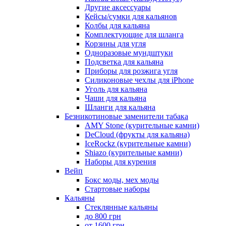
Другие аксессуары
Кейсы/сумки для кальянов
Колбы для кальяна
Комплектующие для шланга
Корзины для угля
Одноразовые мундштуки
Подсветка для кальяна
Приборы для розжига угля
Силиконовые чехлы для iPhone
Уголь для кальяна
Чаши для кальяна
Шланги для кальяна
Безникотиновые заменители табака
AMY Stone (курительные камни)
DeCloud (фрукты для кальяна)
IceRockz (курительные камни)
Shiazo (курительные камни)
Наборы для курения
Вейп
Бокс моды, мех моды
Стартовые наборы
Кальяны
Стеклянные кальяны
до 800 грн
от 1600 грн