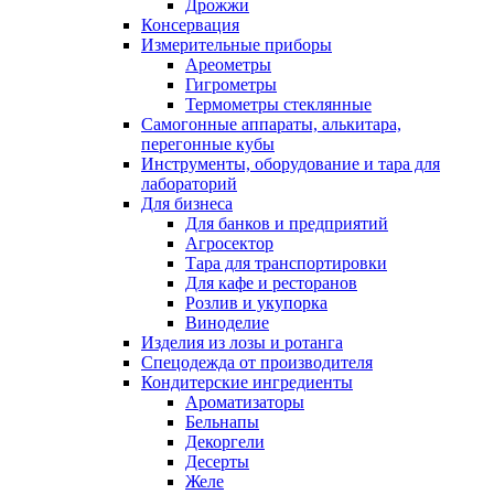
Дрожжи
Консервация
Измерительные приборы
Ареометры
Гигрометры
Термометры стеклянные
Самогонные аппараты, алькитара,
перегонные кубы
Инструменты, оборудование и тара для
лабораторий
Для бизнеса
Для банков и предприятий
Агросектор
Тара для транспортировки
Для кафе и ресторанов
Розлив и укупорка
Виноделие
Изделия из лозы и ротанга
Спецодежда от производителя
Кондитерские ингредиенты
Ароматизаторы
Бельнапы
Декоргели
Десерты
Желe