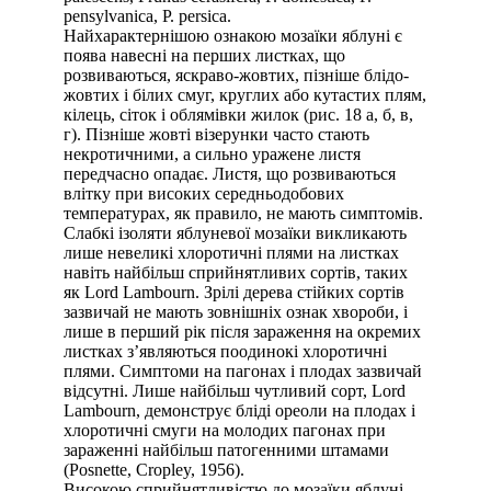
pensylvanica, P. persica.
Найхарактернішою ознакою мозаїки яблуні є
поява навесні на перших листках, що
розвиваються, яскраво-жовтих, пізніше блідо-
жовтих і білих смуг, круглих або кутастих плям,
кілець, сіток і облямівки жилок (рис. 18 а, б, в,
г). Пізніше жовті візерунки часто стають
некротичними, а сильно уражене листя
передчасно опадає. Листя, що розвиваються
влітку при високих середньодобових
температурах, як правило, не мають симптомів.
Слабкі ізоляти яблуневої мозаїки викликають
лише невеликі хлоротичні плями на листках
навіть найбільш сприйнятливих сортів, таких
як Lord Lambourn. Зрілі дерева стійких сортів
зазвичай не мають зовнішніх ознак хвороби, і
лише в перший рік після зараження на окремих
листках з’являються поодинокі хлоротичні
плями. Симптоми на пагонах і плодах зазвичай
відсутні. Лише найбільш чутливий сорт, Lord
Lambourn, демонструє бліді ореоли на плодах і
хлоротичні смуги на молодих пагонах при
зараженні найбільш патогенними штамами
(Posnette, Cropley, 1956).
Високою сприйнятливістю до мозаїки яблуні