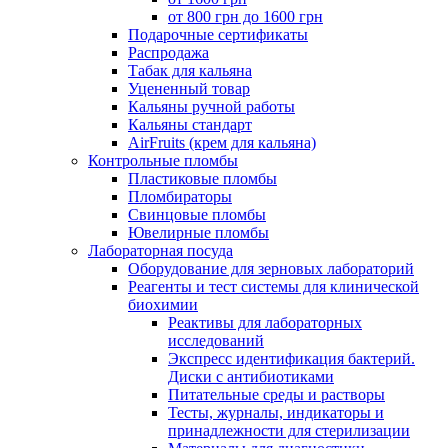
от 800 грн до 1600 грн
Подарочные сертификаты
Распродажа
Табак для кальяна
Уцененный товар
Кальяны ручной работы
Кальяны стандарт
AirFruits (крем для кальяна)
Контрольные пломбы
Пластиковые пломбы
Пломбираторы
Свинцовые пломбы
Ювелирные пломбы
Лабораторная посуда
Оборудование для зерновых лабораторий
Реагенты и тест системы для клинической
биохимии
Реактивы для лабораторных
исследований
Экспресс идентификация бактерий.
Диски с антибиотиками
Питательные среды и растворы
Тесты, журналы, индикаторы и
принадлежности для стерилизации