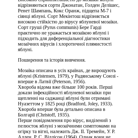
відрізняються сорти Джонатан, Голден Делішес,
Ренет Шампань, Кокс Оранж, підщепа М-7 і
сіянці яблуні. Сорт Мекінтош відрізняється
високою стійкістю до вірусу яблуневої мозаїки.
Сорт груші (Pyrus communis) Бере Гарді
практично не уражається мозаїкою яблуні і
підходить для диференціальної діагностики
мозаїчних вірусів і хлоротичної плямистості
яблуні.
Поширення та історія вивчення.
Мозаїка описана в усіх країнах, де вирощують
яблуні (Kristensen, 1979), у Радянському Союзі -
вперше в Латвії (Peterson, 1956).
Хвороба відома вже більше 100 років. Перші
докази інфекційності яблуневої мозаїки при
щепленні на саджанці яблуні були отримані
Нуазеттом у 1825 році (Bradford, Joley, 1933).
Хвороба вперше була детально описана в
Болгарії (Christoff, 1935).
Перше повідомлення про вірус, виділений з
пелюсток яблуні з мозаїчними симптомами на
огірку та вігні, належить Дж. II. Тремейн, У. Р.
Аллен, Р. С. Віллісон (1964). Однак вони не