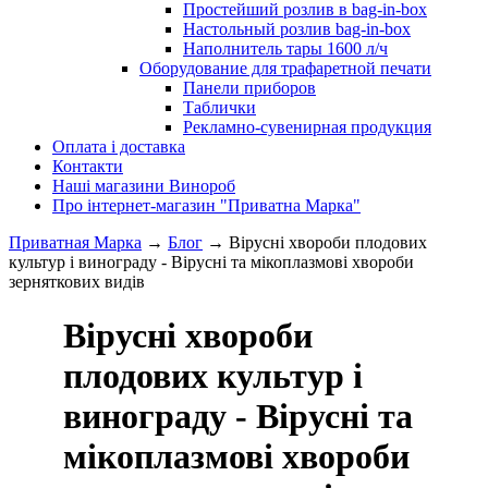
Простейший розлив в bag-in-box
Настольный розлив bag-in-box
Наполнитель тары 1600 л/ч
Оборудование для трафаретной печати
Панели приборов
Таблички
Рекламно-сувенирная продукция
Оплата і доставка
Контакти
Наші магазини Винороб
Про інтернет-магазин "Приватна Марка"
Приватная Марка
→
Блог
→
Вірусні хвороби плодових
культур і винограду - Вірусні та мікоплазмові хвороби
зерняткових видів
Вірусні хвороби
плодових культур і
винограду - Вірусні та
мікоплазмові хвороби