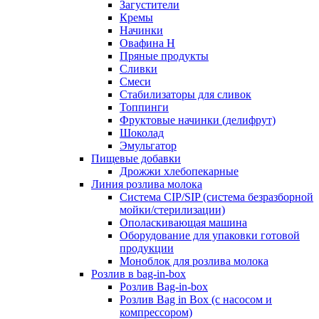
Загустители
Кремы
Начинки
Овафина Н
Пряные продукты
Сливки
Смеси
Стабилизаторы для сливок
Топпинги
Фруктовые начинки (делифрут)
Шоколад
Эмульгатор
Пищевые добавки
Дрожжи хлебопекарные
Линия розлива молока
Система CIP/SIP (система безразборной
мойки/стерилизации)
Ополаскивающая машина
Оборудование для упаковки готовой
продукции
Моноблок для розлива молока
Розлив в bag-in-box
Розлив Bag-in-box
Розлив Bag in Box (с насосом и
компрессором)