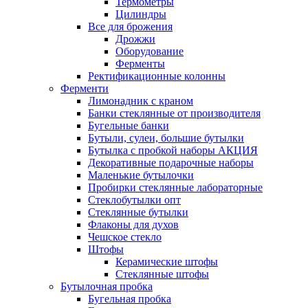
Термометры
Цилиндры
Все для брожения
Дрожжи
Оборудование
Ферменты
Ректификационные колонны
Ферменти
Лимонадник с краном
Банки стеклянные от производителя
Бугельные банки
Бутыли, сулеи, большие бутылки
Бутылка с пробкой наборы АКЦИЯ
Декоративные подарочные наборы
Маленькие бутылочки
Пробирки стеклянные лабораторные
Стеклобутылки опт
Стеклянные бутылки
Флаконы для духов
Чешское стекло
Штофы
Керамические штофы
Стеклянные штофы
Бутылочная пробка
Бугельная пробка