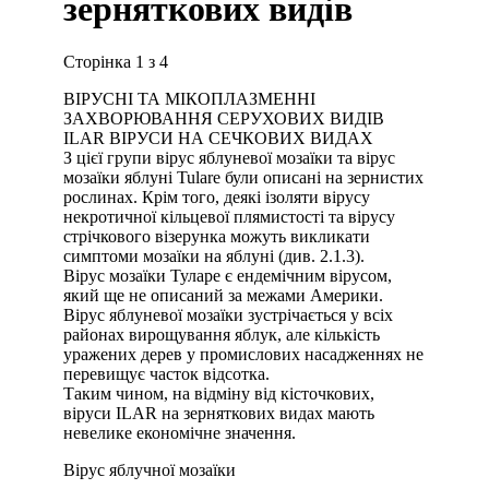
зерняткових видів
Сторінка 1 з 4
ВІРУСНІ ТА МІКОПЛАЗМЕННІ
ЗАХВОРЮВАННЯ СЕРУХОВИХ ВИДІВ
ILAR ВІРУСИ НА СЕЧКОВИХ ВИДАХ
З цієї групи вірус яблуневої мозаїки та вірус
мозаїки яблуні Tulare були описані на зернистих
рослинах. Крім того, деякі ізоляти вірусу
некротичної кільцевої плямистості та вірусу
стрічкового візерунка можуть викликати
симптоми мозаїки на яблуні (див. 2.1.3).
Вірус мозаїки Туларе є ендемічним вірусом,
який ще не описаний за межами Америки.
Вірус яблуневої мозаїки зустрічається у всіх
районах вирощування яблук, але кількість
уражених дерев у промислових насадженнях не
перевищує часток відсотка.
Таким чином, на відміну від кісточкових,
віруси ILAR на зерняткових видах мають
невелике економічне значення.
Вірус яблучної мозаїки