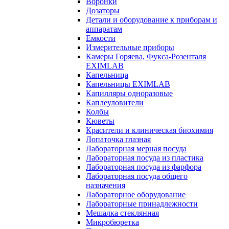
Воронки
Дозаторы
Детали и оборудование к приборам и
аппаратам
Емкости
Измерительные приборы
Камеры Горяева, Фукса-Розенталя
EXIMLAB
Капельница
Капельницы EXIMLAB
Капилляры одноразовые
Каплеуловители
Колбы
Кюветы
Красители и клиническая биохимия
Лопаточка глазная
Лабораторная мерная посуда
Лабораторная посуда из пластика
Лабораторная посуда из фарфора
Лабораторная посуда общего
назначения
Лабораторное оборудование
Лабораторные принадлежности
Мешалка стеклянная
Микробюретка