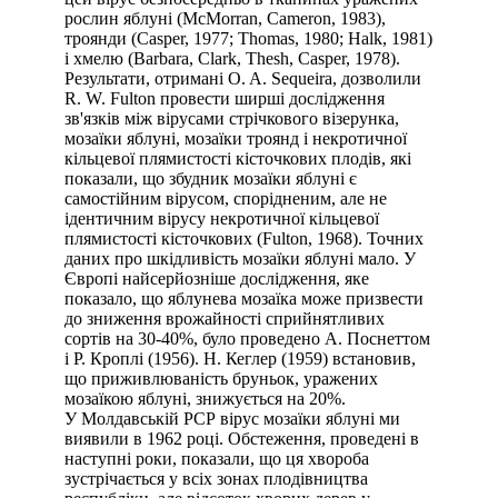
рослин яблуні (McMorran, Cameron, 1983),
троянди (Casper, 1977; Thomas, 1980; Halk, 1981)
і хмелю (Barbara, Clark, Thesh, Casper, 1978).
Результати, отримані O. A. Sequeira, дозволили
R. W. Fulton провести ширші дослідження
зв'язків між вірусами стрічкового візерунка,
мозаїки яблуні, мозаїки троянд і некротичної
кільцевої плямистості кісточкових плодів, які
показали, що збудник мозаїки яблуні є
самостійним вірусом, спорідненим, але не
ідентичним вірусу некротичної кільцевої
плямистості кісточкових (Fulton, 1968). Точних
даних про шкідливість мозаїки яблуні мало. У
Європі найсерйозніше дослідження, яке
показало, що яблунева мозаїка може призвести
до зниження врожайності сприйнятливих
сортів на 30-40%, було проведено А. Поснеттом
і Р. Кроплі (1956). Н. Кеглер (1959) встановив,
що приживлюваність бруньок, уражених
мозаїкою яблуні, знижується на 20%.
У Молдавській РСР вірус мозаїки яблуні ми
виявили в 1962 році. Обстеження, проведені в
наступні роки, показали, що ця хвороба
зустрічається у всіх зонах плодівництва