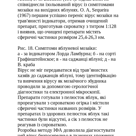
співвіднесли ізольований вірус із симптомами
мозаїки на вихідних яблунях. O. A, Sequeira
(1967) першим успішно переніс вірус мозаїки на
трав'янисті індикатори, отримав очищений
препарат, приготував сироватку з титром 1:128
і виявив, що очищені препарати містять
сферичні частинки розміром 25,4-26,3 нм.
Рис. 18. Симптоми яблуневої мозаїки:
а - за індикатором Лорда Ламбурна; б - на сорті
Графінштейнское; в - на саджанці яблуні; д - на
В. краба
Вірус не міг передаватися від трав’янистих
хазяїв до саджанців яблуні, тому ідентифікацію
та вивчення вірусу як мозаїчного збудника
проводили за допомогою серологічної
діагностики та електронної мікроскопії.
Препарати готували з пелюсток яблук, які
прореагували з сироваткою огірка і містили
сферичні частинки названих розмірів. У
препаратах із здорових пелюсток яблук такі
частинки були відсутні, а сік з пелюсток не
реагував із сироваткою.
Розробка методу ІФА дозволила діагностувати
цей вірус безпосередньо в тканинах уражених