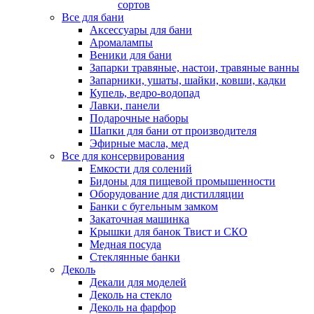
сортов
Все для бани
Аксессуары для бани
Аромалампы
Веники для бани
Запарки травяные, настои, травяные ванны
Запарники, ушаты, шайки, ковши, кадки
Купель, ведро-водопад
Лавки, панели
Подарочные наборы
Шапки для бани от производителя
Эфирные масла, мед
Все для консервирования
Емкости для солений
Бидоны для пищевой промышенности
Оборудование для дистилляции
Банки с бугельным замком
Закаточная машинка
Крышки для банок Твист и СКО
Медная посуда
Стеклянные банки
Деколь
Декали для моделей
Деколь на стекло
Деколь на фарфор