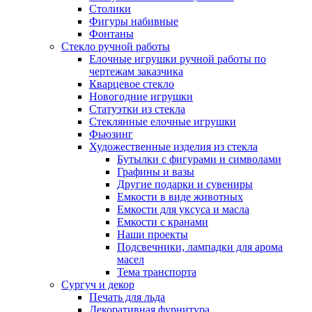
Столики
Фигуры набивные
Фонтаны
Стекло ручной работы
Елочные игрушки ручной работы по
чертежам заказчика
Кварцевое стекло
Новогодние игрушки
Статуэтки из стекла
Стеклянные елочные игрушки
Фьюзинг
Художественные изделия из стекла
Бутылки с фигурами и символами
Графины и вазы
Другие подарки и сувениры
Емкости в виде животных
Емкости для уксуса и масла
Емкости с кранами
Наши проекты
Подсвечники, лампадки для арома
масел
Тема транспорта
Сургуч и декор
Печать для льда
Декоративная фурнитура