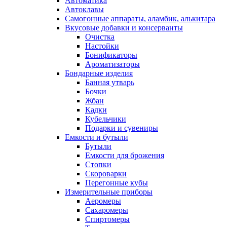
Автоматика
Автоклавы
Самогонные аппараты, аламбик, алькитара
Вкусовые добавки и консерванты
Очистка
Настойки
Бонификаторы
Ароматизаторы
Бондарные изделия
Банная утварь
Бочки
Жбан
Кадки
Кубельчики
Подарки и сувениры
Емкости и бутыли
Бутыли
Емкости для брожения
Стопки
Скороварки
Перегонные кубы
Измерительные приборы
Аеромеры
Сахаромеры
Спиртомеры