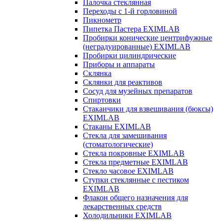
Палочка стеклянная
Переходы с 1-й горловиной
Пикнометр
Пипетка Пастера EXIMLAB
Пробирки конические центрифужные
(неградуированные) EXIMLAB
Пробирки цилиндрические
Приборы и аппараты
Склянка
Склянки для реактивов
Сосуд для музейных препаратов
Спиртовки
Стаканчики для взвешивания (бюксы)
EXIMLAB
Стаканы EXIMLAB
Стекла для замешивания
(стоматологические)
Стекла покровные EXIMLAB
Стекла предметные EXIMLAB
Стекло часовое EXIMLAB
Ступки стеклянные с пестиком
EXIMLAB
Флакон общего назначения для
лекарственных средств
Холодильники EXIMLAB