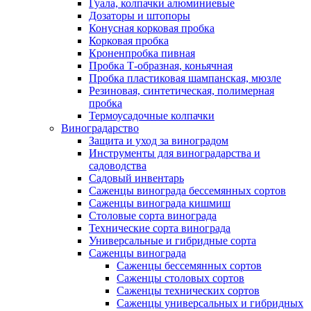
Гуала, колпачки алюминиевые
Дозаторы и штопоры
Конусная корковая пробка
Корковая пробка
Кроненпробка пивная
Пробка Т-образная, коньячная
Пробка пластиковая шампанская, мюзле
Резиновая, синтетическая, полимерная
пробка
Термоусадочные колпачки
Виноградарство
Защита и уход за виноградом
Инструменты для виноградарства и
садоводства
Садовый инвентарь
Саженцы винограда бессемянных сортов
Саженцы винограда кишмиш
Столовые сорта винограда
Технические сорта винограда
Универсальные и гибридные сорта
Саженцы винограда
Саженцы бессемянных сортов
Саженцы столовых сортов
Саженцы технических сортов
Саженцы универсальных и гибридных