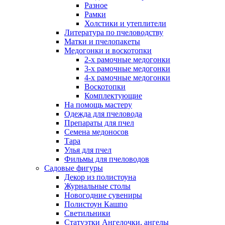
Разное
Рамки
Холстики и утеплители
Литература по пчеловодству
Матки и пчелопакеты
Медогонки и воскотопки
2-х рамочные медогонки
3-х рамочные медогонки
4-х рамочные медогонки
Воскотопки
Комплектующие
На помощь мастеру
Одежда для пчеловода
Препараты для пчел
Семена медоносов
Тара
Улья для пчел
Фильмы для пчеловодов
Садовые фигуры
Декор из полистоуна
Журнальные столы
Новогодние сувениры
Полистоун Кашпо
Светильники
Статуэтки Ангелочки, ангелы