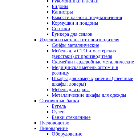
Рукомойники и лейки
Бидоны
Канистры
Емкости разного предназначения
Кормушки и поддоны
Септики
Бункера для сеялок
Изделия из металла от производителя
Сейфы металлические
Мебель для СТО и мастерских
(верстаки) от производителя
Скамейки гардеробные металлические
Медицинская мебель оптом и в
розницу
Шкафы для камер хранения (ячеечные
шкафы, локеры)
Мебель для офиса
Металлические шкафы для одежды
Стеклянные банки
Бугель
Сулеи
Банки стеклянные
Пчеловодство
Пивоварение
Оборудование