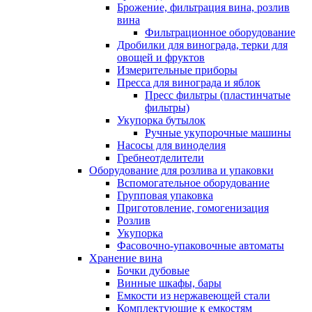
Брожение, фильтрация вина, розлив
вина
Фильтрационное оборудование
Дробилки для винограда, терки для
овощей и фруктов
Измерительные приборы
Пресса для винограда и яблок
Пресс фильтры (пластинчатые
фильтры)
Укупорка бутылок
Ручные укупорочные машины
Насосы для виноделия
Гребнеотделители
Оборудование для розлива и упаковки
Вспомогательное оборудование
Групповая упаковка
Приготовление, гомогенизация
Розлив
Укупорка
Фасовочно-упаковочные автоматы
Хранение вина
Бочки дубовые
Винные шкафы, бары
Емкости из нержавеющей стали
Комплектующие к емкостям