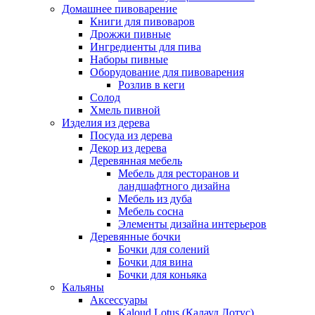
Домашнее пивоварение
Книги для пивоваров
Дрожжи пивные
Ингредиенты для пива
Наборы пивные
Оборудование для пивоварения
Розлив в кеги
Солод
Хмель пивной
Изделия из дерева
Посуда из дерева
Декор из дерева
Деревянная мебель
Мебель для ресторанов и
ландшафтного дизайна
Мебель из дуба
Мебель сосна
Элементы дизайна интерьеров
Деревянные бочки
Бочки для солений
Бочки для вина
Бочки для коньяка
Кальяны
Аксессуары
Kaloud Lotus (Калауд Лотус)