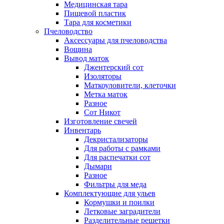
Медицинская тара
Пищевой пластик
Тара для косметики
Пчеловодство
Аксессуары для пчеловодства
Вощина
Вывод маток
Джентерский сот
Изоляторы
Маткоуловители, клеточки
Метка маток
Разное
Сот Никот
Изготовление свечей
Инвентарь
Декристализаторы
Для работы с рамками
Для распечатки сот
Дымари
Разное
Фильтры для меда
Комплектующие для ульев
Кормушки и поилки
Летковые заградители
Разделительные решетки