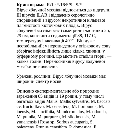
Криптограма
. R/1 : */16:S/S : S/*
Вірус яблучної мозаїки відноситься до підгрупи
III вірусів ILAR і віддалено серологічно
споріднений з вірусом некротичної кільцевої
плямистості кісточкових плодів. Вірус
яблуневої мозаїки має ізометричні частинки 25,
29 нм, константи седиментації 88, 117 С,
температуру інактивації 49°С. Він дуже
нестабільний; у нерозведеному огірковому соку
зберігає інфекційність лише кілька хвилин, у
буферному розчині, що містить стабілізатори, —
кілька годин. Переносників вірусу яблуневої
мозаїки не виявлено.
Уражені рослини: Вірус яблучної мозаїки має
широкий спектр носіїв.
Описано експериментальне або природне
зараження 65 видів із 19 родин, у тому числі
багатьох видів Malus: Mallis sylvestris, M. baccata
cv. fructo flavo, M. cerasifera, M. floribunda, M.
ioensis, M. lancifoiia, M. micrornalus, M. odorata,
M. pumila, M. purpurea, M. sikkimensis, M.
yunanensis і Rosa sp. Sorbus aucuparia, S.
palescens, Prunus cerasifcra, P. domestica, P.