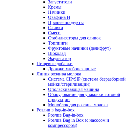
Загустители
Кремы
Начинки
Овафина Н
Пряные продукты
Сливки
Смеси
Стабилизаторы для сливок
Топпинги
Фруктовые начинки (делифрут)
Шоколад
Эмульгатор
Пищевые добавки
Дрожжи хлебопекарные
Линия розлива молока
Система CIP/SIP (система безразборной
мойки/стерилизации)
Ополаскивающая машина
Оборудование для упаковки готовой
продукции
Моноблок для розлива молока
Розлив в bag-in-box
Розлив Bag-in-box
Розлив Bag in Box (с насосом и
компрессором)