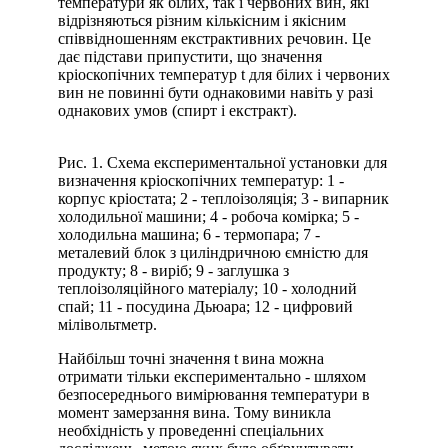
температури як білих, так і червоних вин, які
відрізняються різним кількісним і якісним
співвідношенням екстрактивних речовин. Це
дає підстави припустити, що значення
кріоскопічних температур t для білих і червоних
вин не повинні бути однаковими навіть у разі
однакових умов (спирт і екстракт).
Рис. 1. Схема експериментальної установки для
визначення кріоскопічних температур: 1 -
корпус кріостата; 2 - теплоізоляція; 3 - випарник
холодильної машини; 4 - робоча комірка; 5 -
холодильна машина; 6 - термопара; 7 -
металевий блок з циліндричною ємністю для
продукту; 8 - виріб; 9 - заглушка з
теплоізоляційного матеріалу; 10 - холодний
спай; 11 - посудина Дьюара; 12 - цифровий
мілівольтметр.
Найбільш точні значення t вина можна
отримати тільки експериментально - шляхом
безпосереднього вимірювання температури в
момент замерзання вина. Тому виникла
необхідність у проведенні спеціальних