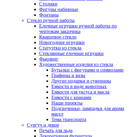
Столики
Фигуры набивные
Фонтаны
Стекло ручной работы
Елочные игрушки ручной работы по
чертежам заказчика
Кварцевое стекло
Новогодние игрушки
Статуэтки из стекла
Стеклянные елочные игрушки
Фьюзинг
Художественные изделия из стекла
Бутылки с фигурами и символами
Графины и вазы
Другие подарки и сувениры
Емкости в виде животных
Емкости для уксуса и масла
Емкости с кранами
Наши проекты
Подсвечники, лампадки для арома
масел
Тема транспорта
Сургуч и декор
Печать для льда
Декоративная фурнитура