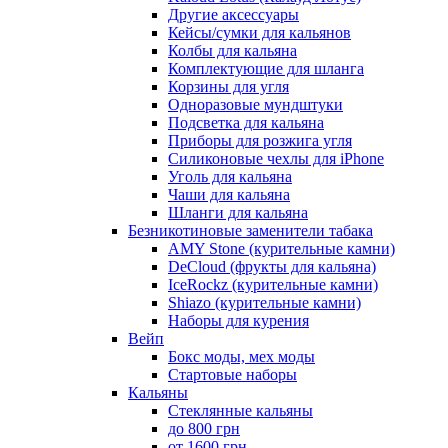
Другие аксессуары
Кейсы/сумки для кальянов
Колбы для кальяна
Комплектующие для шланга
Корзины для угля
Одноразовые мундштуки
Подсветка для кальяна
Приборы для розжига угля
Силиконовые чехлы для iPhone
Уголь для кальяна
Чаши для кальяна
Шланги для кальяна
Безникотиновые заменители табака
AMY Stone (курительные камни)
DeCloud (фрукты для кальяна)
IceRockz (курительные камни)
Shiazo (курительные камни)
Наборы для курения
Вейп
Бокс моды, мех моды
Стартовые наборы
Кальяны
Стеклянные кальяны
до 800 грн
от 1600 грн