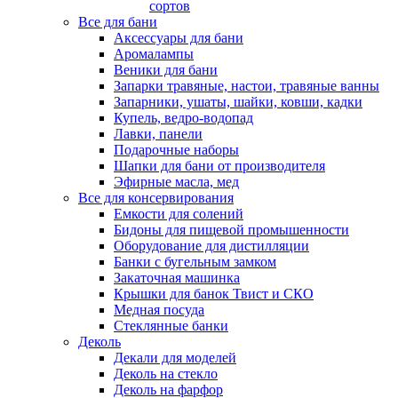
сортов
Все для бани
Аксессуары для бани
Аромалампы
Веники для бани
Запарки травяные, настои, травяные ванны
Запарники, ушаты, шайки, ковши, кадки
Купель, ведро-водопад
Лавки, панели
Подарочные наборы
Шапки для бани от производителя
Эфирные масла, мед
Все для консервирования
Емкости для солений
Бидоны для пищевой промышенности
Оборудование для дистилляции
Банки с бугельным замком
Закаточная машинка
Крышки для банок Твист и СКО
Медная посуда
Стеклянные банки
Деколь
Декали для моделей
Деколь на стекло
Деколь на фарфор