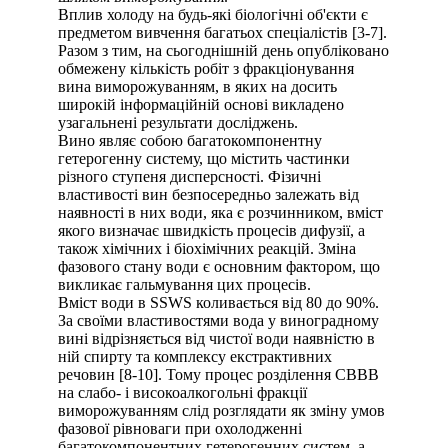
Вплив холоду на будь-які біологічні об'єкти є
предметом вивчення багатьох спеціалістів [3-7].
Разом з тим, на сьогоднішній день опубліковано
обмежену кількість робіт з фракціонування
вина виморожуванням, в яких на досить
широкій інформаційній основі викладено
узагальнені результати досліджень.
Вино являє собою багатокомпонентну
гетерогенну систему, що містить частинки
різного ступеня дисперсності. Фізичні
властивості вин безпосередньо залежать від
наявності в них води, яка є розчинником, вміст
якого визначає швидкість процесів дифузії, а
також хімічних і біохімічних реакцій. Зміна
фазового стану води є основним фактором, що
викликає гальмування цих процесів.
Вміст води в SSWS коливається від 80 до 90%.
За своїми властивостями вода у виноградному
вині відрізняється від чистої води наявністю в
ній спирту та комплексу екстрактивних
речовин [8-10]. Тому процес розділення СВВВ
на слабо- і високоалкогольні фракції
виморожуванням слід розглядати як зміну умов
фазової рівноваги при охолодженні
багатокомпонентних гетерогенних систем, а