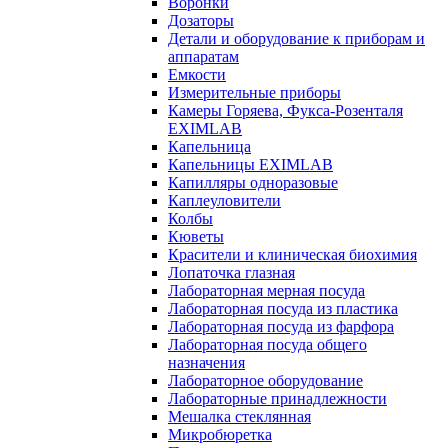
Воронки
Дозаторы
Детали и оборудование к приборам и
аппаратам
Емкости
Измерительные приборы
Камеры Горяева, Фукса-Розенталя
EXIMLAB
Капельница
Капельницы EXIMLAB
Капилляры одноразовые
Каплеуловители
Колбы
Кюветы
Красители и клиническая биохимия
Лопаточка глазная
Лабораторная мерная посуда
Лабораторная посуда из пластика
Лабораторная посуда из фарфора
Лабораторная посуда общего
назначения
Лабораторное оборудование
Лабораторные принадлежности
Мешалка стеклянная
Микробюретка