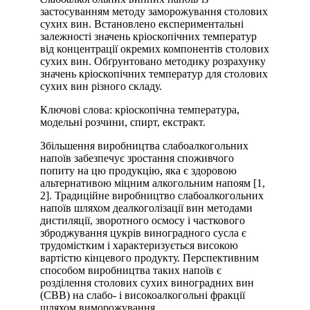
застосуванням методу заморожування столових
сухих вин. Встановлено експериментальні
залежності значень кріоскопічних температур
від концентрації окремих компонентів столових
сухих вин. Обґрунтовано методику розрахунку
значень кріоскопічних температур для столових
сухих вин різного складу.
Ключові слова: кріоскопічна температура,
модельні розчини, спирт, екстракт.
Збільшення виробництва слабоалкогольних
напоїв забезпечує зростання споживчого
попиту на цю продукцію, яка є здоровою
альтернативою міцним алкогольним напоям [1,
2]. Традиційне виробництво слабоалкогольних
напоїв шляхом деалкоголізації вин методами
дистиляції, зворотного осмосу і часткового
зброджування цукрів виноградного сусла є
трудомістким і характеризується високою
вартістю кінцевого продукту. Перспективним
способом виробництва таких напоїв є
розділення столових сухих виноградних вин
(СВВ) на слабо- і високоалкогольні фракції
шляхом виморожування.