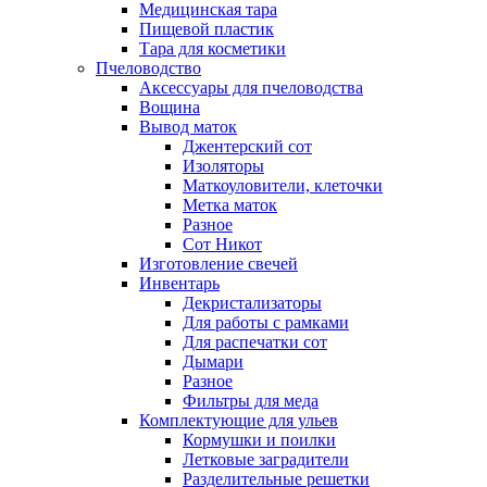
Медицинская тара
Пищевой пластик
Тара для косметики
Пчеловодство
Аксессуары для пчеловодства
Вощина
Вывод маток
Джентерский сот
Изоляторы
Маткоуловители, клеточки
Метка маток
Разное
Сот Никот
Изготовление свечей
Инвентарь
Декристализаторы
Для работы с рамками
Для распечатки сот
Дымари
Разное
Фильтры для меда
Комплектующие для ульев
Кормушки и поилки
Летковые заградители
Разделительные решетки