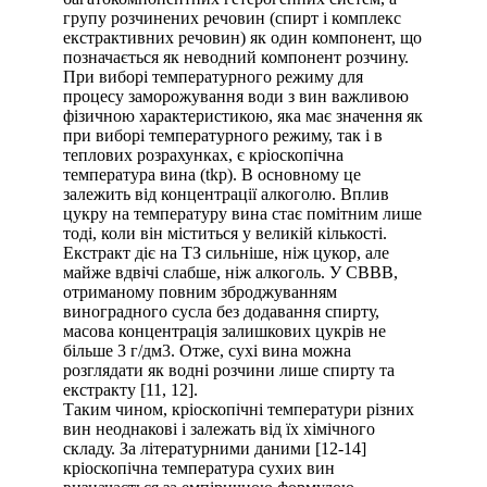
групу розчинених речовин (спирт і комплекс
екстрактивних речовин) як один компонент, що
позначається як неводний компонент розчину.
При виборі температурного режиму для
процесу заморожування води з вин важливою
фізичною характеристикою, яка має значення як
при виборі температурного режиму, так і в
теплових розрахунках, є кріоскопічна
температура вина (tkp). В основному це
залежить від концентрації алкоголю. Вплив
цукру на температуру вина стає помітним лише
тоді, коли він міститься у великій кількості.
Екстракт діє на ТЗ сильніше, ніж цукор, але
майже вдвічі слабше, ніж алкоголь. У СВВВ,
отриманому повним зброджуванням
виноградного сусла без додавання спирту,
масова концентрація залишкових цукрів не
більше 3 г/дм3. Отже, сухі вина можна
розглядати як водні розчини лише спирту та
екстракту [11, 12].
Таким чином, кріоскопічні температури різних
вин неоднакові і залежать від їх хімічного
складу. За літературними даними [12-14]
кріоскопічна температура сухих вин