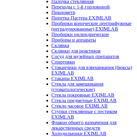
Палочка стеклянная
Переходы с 1-й горловиной
Пикнометр
Пипетка Пастера EXIMLAB
Пробирки конические центрифужные
(неградуированные) EXIMLAB
Пробирки цилиндрические
Приборы и аппараты
Склянка
Склянки для реактивов
Сосуд для музейных препаратов
Спиртовки
Стаканчики для взвешивания (бюксы)
EXIMLAB
Стаканы EXIMLAB
Стекла для замешивания
(стоматологические)
Стекла покровные EXIMLAB
Стекла предметные EXIMLAB
Стекло часовое EXIMLAB
Ступки стеклянные с пестиком
EXIMLAB
Флакон общего назначения для
лекарственных средств
Холодильники EXIMLAB