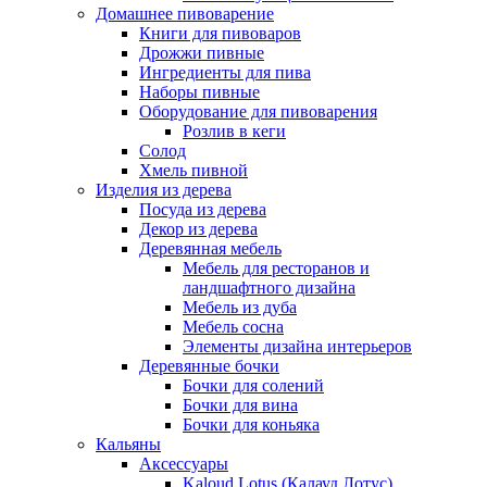
Домашнее пивоварение
Книги для пивоваров
Дрожжи пивные
Ингредиенты для пива
Наборы пивные
Оборудование для пивоварения
Розлив в кеги
Солод
Хмель пивной
Изделия из дерева
Посуда из дерева
Декор из дерева
Деревянная мебель
Мебель для ресторанов и
ландшафтного дизайна
Мебель из дуба
Мебель сосна
Элементы дизайна интерьеров
Деревянные бочки
Бочки для солений
Бочки для вина
Бочки для коньяка
Кальяны
Аксессуары
Kaloud Lotus (Калауд Лотус)