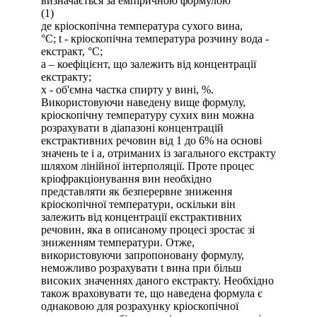
визначається за емпіричною формулою
(1)
де кріоскопічна температура сухого вина,
°C; t - кріоскопічна температура розчину вода -
екстракт, °С;
а – коефіцієнт, що залежить від концентрації
екстракту;
х - об'ємна частка спирту у вині, %.
Використовуючи наведену вище формулу,
кріоскопічну температуру сухих вин можна
розрахувати в діапазоні концентрацій
екстрактивних речовин від 1 до 6% на основі
значень te і a, отриманих із загального екстракту
шляхом лінійної інтерполяції. Проте процес
кріофракціонування вин необхідно
представляти як безперервне зниження
кріоскопічної температури, оскільки він
залежить від концентрації екстрактивних
речовин, яка в описаному процесі зростає зі
зниженням температури. Отже,
використовуючи запропоновану формулу,
неможливо розрахувати t вина при більш
високих значеннях даного екстракту. Необхідно
також враховувати те, що наведена формула є
однаковою для розрахунку кріоскопічної