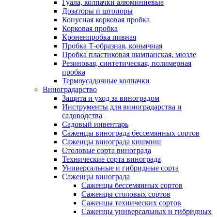
Гуала, колпачки алюминиевые
Дозаторы и штопоры
Конусная корковая пробка
Корковая пробка
Кроненпробка пивная
Пробка Т-образная, коньячная
Пробка пластиковая шампанская, мюзле
Резиновая, синтетическая, полимерная
пробка
Термоусадочные колпачки
Виноградарство
Защита и уход за виноградом
Инструменты для виноградарства и
садоводства
Садовый инвентарь
Саженцы винограда бессемянных сортов
Саженцы винограда кишмиш
Столовые сорта винограда
Технические сорта винограда
Универсальные и гибридные сорта
Саженцы винограда
Саженцы бессемянных сортов
Саженцы столовых сортов
Саженцы технических сортов
Саженцы универсальных и гибридных