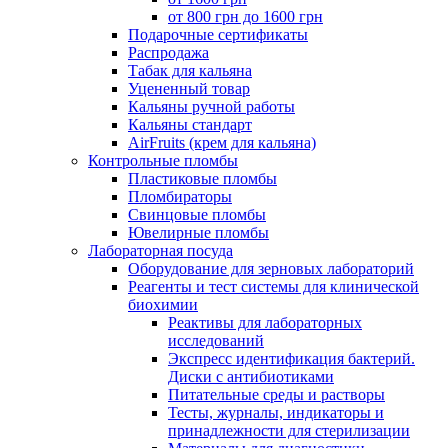
от 800 грн до 1600 грн
Подарочные сертификаты
Распродажа
Табак для кальяна
Уцененный товар
Кальяны ручной работы
Кальяны стандарт
AirFruits (крем для кальяна)
Контрольные пломбы
Пластиковые пломбы
Пломбираторы
Свинцовые пломбы
Ювелирные пломбы
Лабораторная посуда
Оборудование для зерновых лабораторий
Реагенты и тест системы для клинической
биохимии
Реактивы для лабораторных
исследований
Экспресс идентификация бактерий.
Диски с антибиотиками
Питательные среды и растворы
Тесты, журналы, индикаторы и
принадлежности для стерилизации