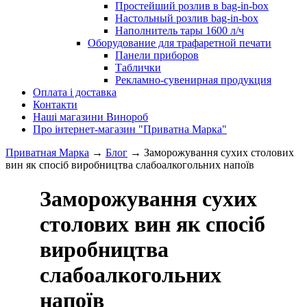
Простейший розлив в bag-in-box
Настольный розлив bag-in-box
Наполнитель тары 1600 л/ч
Оборудование для трафаретной печати
Панели приборов
Таблички
Рекламно-сувенирная продукция
Оплата і доставка
Контакти
Наші магазини Винороб
Про інтернет-магазин "Приватна Марка"
Приватная Марка
→
Блог
→
Заморожування сухих столових
вин як спосіб виробництва слабоалкогольних напоїв
Заморожування сухих
столових вин як спосіб
виробництва
слабоалкогольних
напоїв