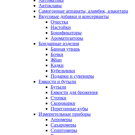
Автоматика
Автоклавы
Самогонные аппараты, аламбик, алькитара
Вкусовые добавки и консерванты
Очистка
Настойки
Бонификаторы
Ароматизаторы
Бондарные изделия
Банная утварь
Бочки
Жбан
Кадки
Кубельчики
Подарки и сувениры
Емкости и бутыли
Бутыли
Емкости для брожения
Стопки
Скороварки
Перегонные кубы
Измерительные приборы
Аеромеры
Сахаромеры
Спиртомеры