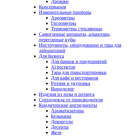
Дрожжи
Консервация
Измерительные приборы
Ареометры
Гигрометры
Термометры стеклянные
Самогонные аппараты, алькитара,
перегонные кубы
Инструменты, оборудование и тара для
лабораторий
Для бизнеса
Для банков и предприятий
Агросектор
Тара для транспортировки
Для кафе и ресторанов
Розлив и укупорка
Виноделие
Изделия из лозы и ротанга
Спецодежда от производителя
Кондитерские ингредиенты
Ароматизаторы
Бельнапы
Декоргели
Десерты
Желe