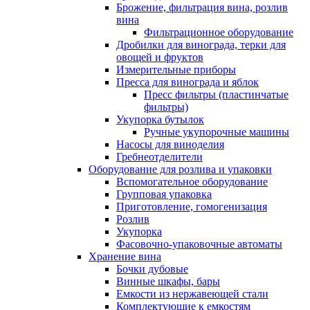
Брожение, фильтрация вина, розлив
вина
Фильтрационное оборудование
Дробилки для винограда, терки для
овощей и фруктов
Измерительные приборы
Пресса для винограда и яблок
Пресс фильтры (пластинчатые
фильтры)
Укупорка бутылок
Ручные укупорочные машины
Насосы для виноделия
Гребнеотделители
Оборудование для розлива и упаковки
Вспомогательное оборудование
Групповая упаковка
Приготовление, гомогенизация
Розлив
Укупорка
Фасовочно-упаковочные автоматы
Хранение вина
Бочки дубовые
Винные шкафы, бары
Емкости из нержавеющей стали
Комплектующие к емкостям