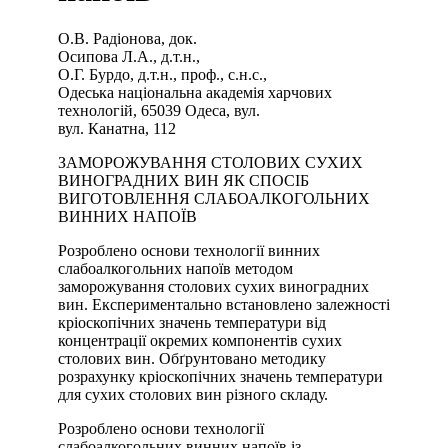
О.В. Радіонова, док.
Осипова Л.А., д.т.н.,
О.Г. Бурдо, д.т.н., проф., с.н.с.,
Одеська національна академія харчових
технологій, 65039 Одеса, вул.
вул. Канатна, 112
ЗАМОРОЖУВАННЯ СТОЛОВИХ СУХИХ
ВИНОГРАДНИХ ВИН ЯК СПОСІБ
ВИГОТОВЛЕННЯ СЛАБОАЛКОГОЛЬНИХ
ВИННИХ НАПОЇВ
Розроблено основи технології винних
слабоалкогольних напоїв методом
заморожування столових сухих виноградних
вин. Експериментально встановлено залежності
кріоскопічних значень температури від
концентрації окремих компонентів сухих
столових вин. Обґрунтовано методику
розрахунку кріоскопічних значень температури
для сухих столових вин різного складу.
Розроблено основи технології
слабоалкогольних винних напоїв із