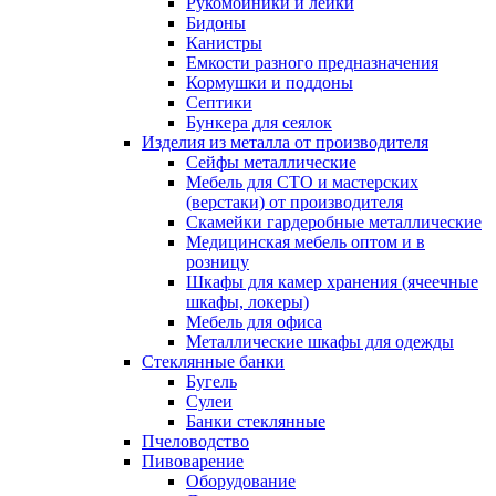
Рукомойники и лейки
Бидоны
Канистры
Емкости разного предназначения
Кормушки и поддоны
Септики
Бункера для сеялок
Изделия из металла от производителя
Сейфы металлические
Мебель для СТО и мастерских
(верстаки) от производителя
Скамейки гардеробные металлические
Медицинская мебель оптом и в
розницу
Шкафы для камер хранения (ячеечные
шкафы, локеры)
Мебель для офиса
Металлические шкафы для одежды
Стеклянные банки
Бугель
Сулеи
Банки стеклянные
Пчеловодство
Пивоварение
Оборудование