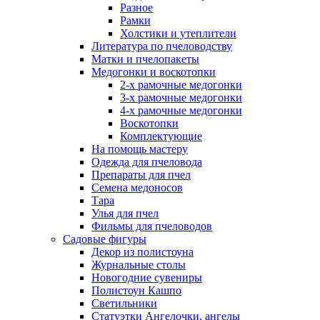
Разное
Рамки
Холстики и утеплители
Литература по пчеловодству
Матки и пчелопакеты
Медогонки и воскотопки
2-х рамочные медогонки
3-х рамочные медогонки
4-х рамочные медогонки
Воскотопки
Комплектующие
На помощь мастеру
Одежда для пчеловода
Препараты для пчел
Семена медоносов
Тара
Улья для пчел
Фильмы для пчеловодов
Садовые фигуры
Декор из полистоуна
Журнальные столы
Новогодние сувениры
Полистоун Кашпо
Светильники
Статуэтки Ангелочки, ангелы