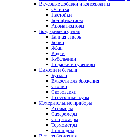
Вкусовые добавки и консерванты
Очистка
Настойки
Бонификаторы
Ароматизаторы
Бондарные изделия
Банная утварь
Бочки
Жбан
Кадки
Кубельчики
Подарки и сувениры
Емкости и бутыли
Бутыли
Емкости для брожения
Стопки
Скороварки
Перегонные кубы
Измерительные приборы
Аеромеры
Сахаромеры
Спиртомеры
Термометры
Цилиндры
Все для брожения