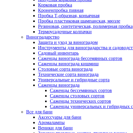
Корковая пробка
Кроненпробка пивная
Пробка Т-образная, коньячная
Пробка пластиковая шампанская, мюзле
Резиновая, синтетическая, полимерная пробка
Термоусадочные колпачки
Виноградарство
Защита и уход за виноградом
Инструменты для виноградарства и садоводст
Садовый инвентарь
Саженцы винограда бессемянных сортов
Саженцы винограда кишмиш
Столовые сорта винограда
Технические сорта винограда
Универсальные и гибридные сорта
Саженцы винограда
Саженцы бессемянных сортов
Саженцы столовых сортов
Саженцы технических сортов
Саженцы универсальных и гибридных с
Все для бани
Аксессуары для бани
Аромалампы
Веники для бани