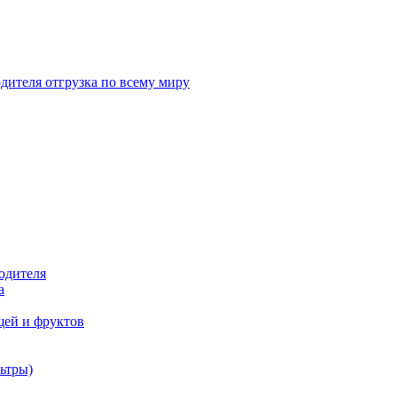
дителя отгрузка по всему миру
одителя
а
щей и фруктов
ьтры)