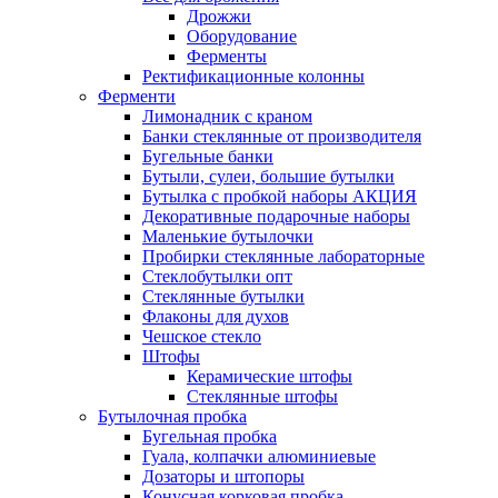
Дрожжи
Оборудование
Ферменты
Ректификационные колонны
Ферменти
Лимонадник с краном
Банки стеклянные от производителя
Бугельные банки
Бутыли, сулеи, большие бутылки
Бутылка с пробкой наборы АКЦИЯ
Декоративные подарочные наборы
Маленькие бутылочки
Пробирки стеклянные лабораторные
Стеклобутылки опт
Стеклянные бутылки
Флаконы для духов
Чешское стекло
Штофы
Керамические штофы
Стеклянные штофы
Бутылочная пробка
Бугельная пробка
Гуала, колпачки алюминиевые
Дозаторы и штопоры
Конусная корковая пробка