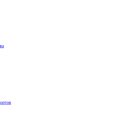
ва
ортов