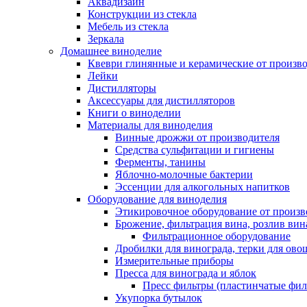
Аквадизайн
Конструкции из стекла
Мебель из стекла
Зеркала
Домашнее виноделие
Квеври глинянные и керамические от произво
Лейки
Дистилляторы
Аксессуары для дистилляторов
Книги о виноделии
Материалы для виноделия
Винные дрожжи от производителя
Средства сульфитации и гигиены
Ферменты, танины
Яблочно-молочные бактерии
Эссенции для алкогольных напитков
Оборудование для виноделия
Этикировочное оборудование от произв
Брожение, фильтрация вина, розлив вин
Фильтрационное оборудование
Дробилки для винограда, терки для ово
Измерительные приборы
Пресса для винограда и яблок
Пресс фильтры (пластинчатые фил
Укупорка бутылок