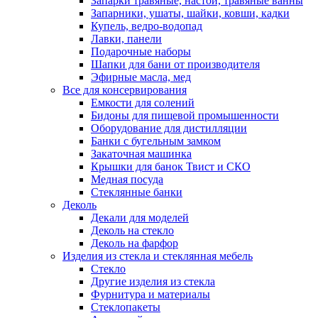
Запарки травяные, настои, травяные ванны
Запарники, ушаты, шайки, ковши, кадки
Купель, ведро-водопад
Лавки, панели
Подарочные наборы
Шапки для бани от производителя
Эфирные масла, мед
Все для консервирования
Емкости для солений
Бидоны для пищевой промышенности
Оборудование для дистилляции
Банки с бугельным замком
Закаточная машинка
Крышки для банок Твист и СКО
Медная посуда
Стеклянные банки
Деколь
Декали для моделей
Деколь на стекло
Деколь на фарфор
Изделия из стекла и стеклянная мебель
Стекло
Другие изделия из стекла
Фурнитура и материалы
Стеклопакеты