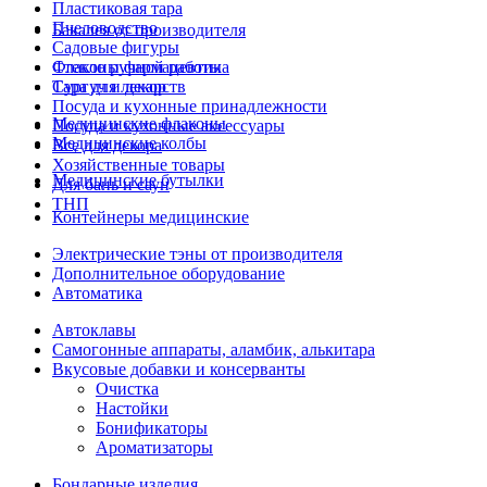
Пластиковая тара
Пчеловодство
Бакалея от производителя
Садовые фигуры
Стекло ручной работы
Флаконы фармацевтика
Сургуч и декор
Тара для лекарств
Посуда и кухонные принадлежности
Медицинские флаконы
Посуда и кухонные аксессуары
Медицинские колбы
Все для декора
Хозяйственные товары
Медицинские бутылки
Для бань и саун
ТНП
Контейнеры медицинские
Электрические тэны от производителя
Дополнительное оборудование
Автоматика
Автоклавы
Самогонные аппараты, аламбик, алькитара
Вкусовые добавки и консерванты
Очистка
Настойки
Бонификаторы
Ароматизаторы
Бондарные изделия