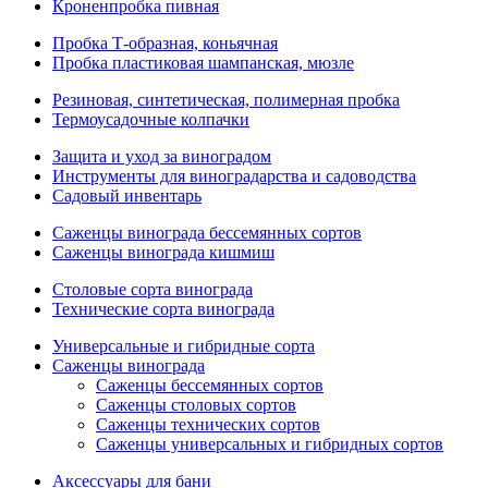
Кроненпробка пивная
Пробка Т-образная, коньячная
Пробка пластиковая шампанская, мюзле
Резиновая, синтетическая, полимерная пробка
Термоусадочные колпачки
Защита и уход за виноградом
Инструменты для виноградарства и садоводства
Садовый инвентарь
Саженцы винограда бессемянных сортов
Саженцы винограда кишмиш
Столовые сорта винограда
Технические сорта винограда
Универсальные и гибридные сорта
Саженцы винограда
Саженцы бессемянных сортов
Саженцы столовых сортов
Саженцы технических сортов
Саженцы универсальных и гибридных сортов
Аксессуары для бани