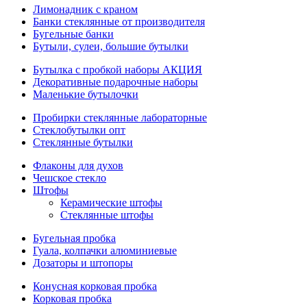
Лимонадник с краном
Банки стеклянные от производителя
Бугельные банки
Бутыли, сулеи, большие бутылки
Бутылка с пробкой наборы АКЦИЯ
Декоративные подарочные наборы
Маленькие бутылочки
Пробирки стеклянные лабораторные
Стеклобутылки опт
Стеклянные бутылки
Флаконы для духов
Чешское стекло
Штофы
Керамические штофы
Стеклянные штофы
Бугельная пробка
Гуала, колпачки алюминиевые
Дозаторы и штопоры
Конусная корковая пробка
Корковая пробка