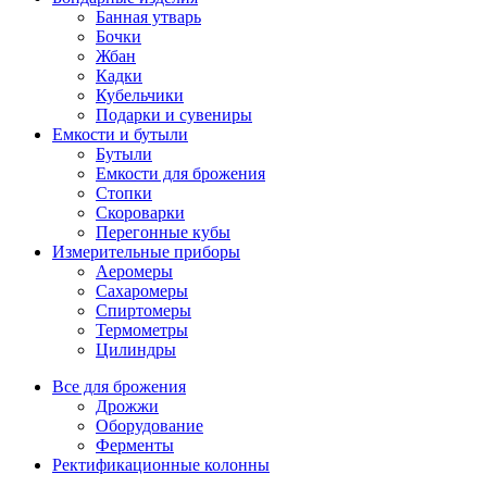
Банная утварь
Бочки
Жбан
Кадки
Кубельчики
Подарки и сувениры
Емкости и бутыли
Бутыли
Емкости для брожения
Стопки
Скороварки
Перегонные кубы
Измерительные приборы
Аеромеры
Сахаромеры
Спиртомеры
Термометры
Цилиндры
Все для брожения
Дрожжи
Оборудование
Ферменты
Ректификационные колонны