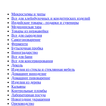
Микросхемы и чипы
Все для хлебобулочных и кондитерских изделий
Индийские товары - подарки и сувениры
Медицинская тара
Товары из нержавейки
Все для сыроделия
Самогоноварение
Ферменти
Бутылочная пробка
Виноградарство
Все для бани
Все для консервирования
Деколь
Изделия из стекла и стеклянная мебель
Домашнее виноделие
Домашнее пивоварение
Изделия из дерева
Кальяны
Контрольные пломбы
Лабораторная посуда
Новогодние украшения
Ореховодство