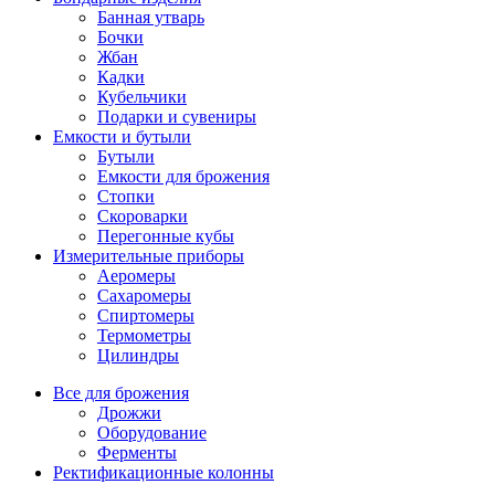
Банная утварь
Бочки
Жбан
Кадки
Кубельчики
Подарки и сувениры
Емкости и бутыли
Бутыли
Емкости для брожения
Стопки
Скороварки
Перегонные кубы
Измерительные приборы
Аеромеры
Сахаромеры
Спиртомеры
Термометры
Цилиндры
Все для брожения
Дрожжи
Оборудование
Ферменты
Ректификационные колонны