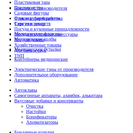
Пластиковая тара
Пчеловодство
Бакалея от производителя
Садовые фигуры
Стекло ручной работы
Флаконы фармацевтика
Сургуч и декор
Тара для лекарств
Посуда и кухонные принадлежности
Медицинские флаконы
Посуда и кухонные аксессуары
Медицинские колбы
Все для декора
Хозяйственные товары
Медицинские бутылки
Для бань и саун
ТНП
Контейнеры медицинские
Электрические тэны от производителя
Дополнительное оборудование
Автоматика
Автоклавы
Самогонные аппараты, аламбик, алькитара
Вкусовые добавки и консерванты
Очистка
Настойки
Бонификаторы
Ароматизаторы
Бондарные изделия