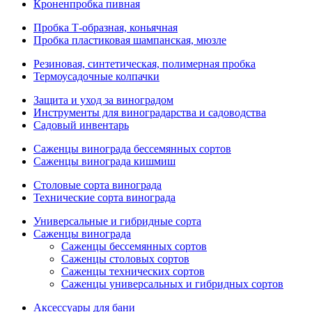
Кроненпробка пивная
Пробка Т-образная, коньячная
Пробка пластиковая шампанская, мюзле
Резиновая, синтетическая, полимерная пробка
Термоусадочные колпачки
Защита и уход за виноградом
Инструменты для виноградарства и садоводства
Садовый инвентарь
Саженцы винограда бессемянных сортов
Саженцы винограда кишмиш
Столовые сорта винограда
Технические сорта винограда
Универсальные и гибридные сорта
Саженцы винограда
Саженцы бессемянных сортов
Саженцы столовых сортов
Саженцы технических сортов
Саженцы универсальных и гибридных сортов
Аксессуары для бани