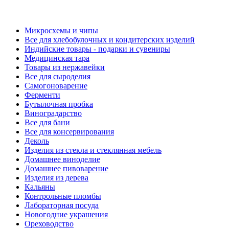
Микросхемы и чипы
Все для хлебобулочных и кондитерских изделий
Индийские товары - подарки и сувениры
Медицинская тара
Товары из нержавейки
Все для сыроделия
Самогоноварение
Ферменти
Бутылочная пробка
Виноградарство
Все для бани
Все для консервирования
Деколь
Изделия из стекла и стеклянная мебель
Домашнее виноделие
Домашнее пивоварение
Изделия из дерева
Кальяны
Контрольные пломбы
Лабораторная посуда
Новогодние украшения
Ореховодство