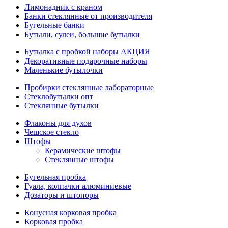
Лимонадник с краном
Банки стеклянные от производителя
Бугельные банки
Бутыли, сулеи, большие бутылки
Бутылка с пробкой наборы АКЦИЯ
Декоративные подарочные наборы
Маленькие бутылочки
Пробирки стеклянные лабораторные
Стеклобутылки опт
Стеклянные бутылки
Флаконы для духов
Чешское стекло
Штофы
Керамические штофы
Стеклянные штофы
Бугельная пробка
Гуала, колпачки алюминиевые
Дозаторы и штопоры
Конусная корковая пробка
Корковая пробка