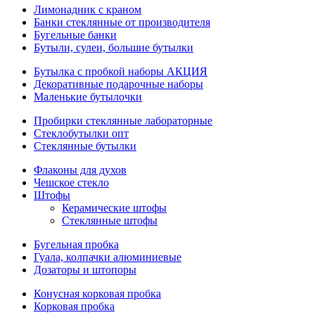
Лимонадник с краном
Банки стеклянные от производителя
Бугельные банки
Бутыли, сулеи, большие бутылки
Бутылка с пробкой наборы АКЦИЯ
Декоративные подарочные наборы
Маленькие бутылочки
Пробирки стеклянные лабораторные
Стеклобутылки опт
Стеклянные бутылки
Флаконы для духов
Чешское стекло
Штофы
Керамические штофы
Стеклянные штофы
Бугельная пробка
Гуала, колпачки алюминиевые
Дозаторы и штопоры
Конусная корковая пробка
Корковая пробка