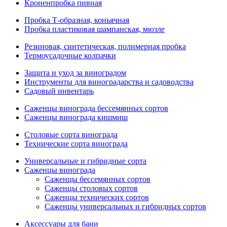
Кроненпробка пивная
Пробка Т-образная, коньячная
Пробка пластиковая шампанская, мюзле
Резиновая, синтетическая, полимерная пробка
Термоусадочные колпачки
Защита и уход за виноградом
Инструменты для виноградарства и садоводства
Садовый инвентарь
Саженцы винограда бессемянных сортов
Саженцы винограда кишмиш
Столовые сорта винограда
Технические сорта винограда
Универсальные и гибридные сорта
Саженцы винограда
Саженцы бессемянных сортов
Саженцы столовых сортов
Саженцы технических сортов
Саженцы универсальных и гибридных сортов
Аксессуары для бани