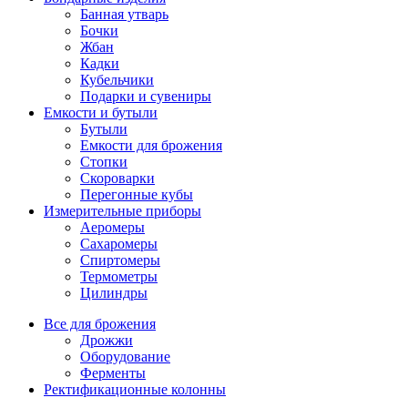
Банная утварь
Бочки
Жбан
Кадки
Кубельчики
Подарки и сувениры
Емкости и бутыли
Бутыли
Емкости для брожения
Стопки
Скороварки
Перегонные кубы
Измерительные приборы
Аеромеры
Сахаромеры
Спиртомеры
Термометры
Цилиндры
Все для брожения
Дрожжи
Оборудование
Ферменты
Ректификационные колонны