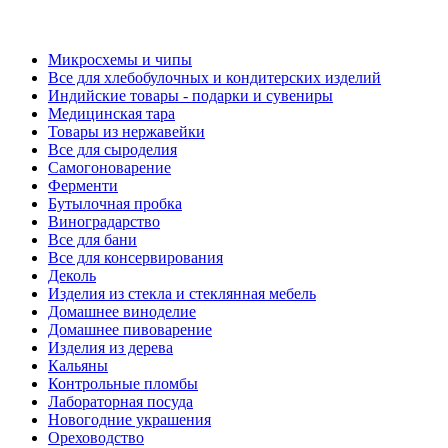
Микросхемы и чипы
Все для хлебобулочных и кондитерских изделий
Индийские товары - подарки и сувениры
Медицинская тара
Товары из нержавейки
Все для сыроделия
Самогоноварение
Ферменти
Бутылочная пробка
Виноградарство
Все для бани
Все для консервирования
Деколь
Изделия из стекла и стеклянная мебель
Домашнее виноделие
Домашнее пивоварение
Изделия из дерева
Кальяны
Контрольные пломбы
Лабораторная посуда
Новогодние украшения
Ореховодство