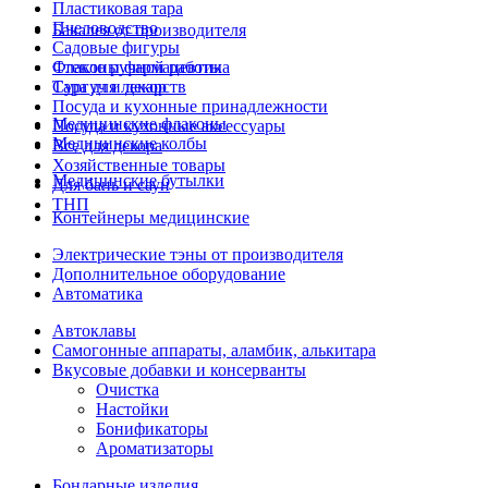
Пластиковая тара
Пчеловодство
Бакалея от производителя
Садовые фигуры
Стекло ручной работы
Флаконы фармацевтика
Сургуч и декор
Тара для лекарств
Посуда и кухонные принадлежности
Медицинские флаконы
Посуда и кухонные аксессуары
Медицинские колбы
Все для декора
Хозяйственные товары
Медицинские бутылки
Для бань и саун
ТНП
Контейнеры медицинские
Электрические тэны от производителя
Дополнительное оборудование
Автоматика
Автоклавы
Самогонные аппараты, аламбик, алькитара
Вкусовые добавки и консерванты
Очистка
Настойки
Бонификаторы
Ароматизаторы
Бондарные изделия