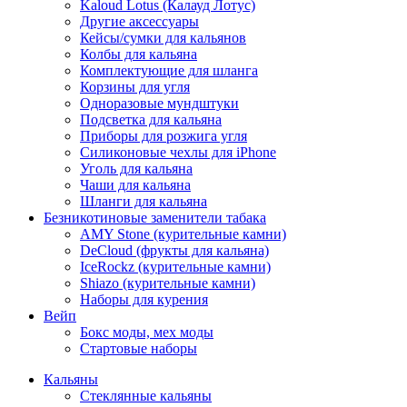
Kaloud Lotus (Калауд Лотус)
Другие аксессуары
Кейсы/сумки для кальянов
Колбы для кальяна
Комплектующие для шланга
Корзины для угля
Одноразовые мундштуки
Подсветка для кальяна
Приборы для розжига угля
Силиконовые чехлы для iPhone
Уголь для кальяна
Чаши для кальяна
Шланги для кальяна
Безникотиновые заменители табака
AMY Stone (курительные камни)
DeCloud (фрукты для кальяна)
IceRockz (курительные камни)
Shiazo (курительные камни)
Наборы для курения
Вейп
Бокс моды, мех моды
Стартовые наборы
Кальяны
Стеклянные кальяны