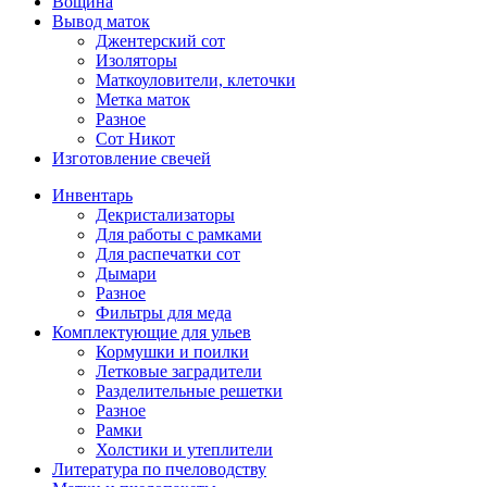
Вощина
Вывод маток
Джентерский сот
Изоляторы
Маткоуловители, клеточки
Метка маток
Разное
Сот Никот
Изготовление свечей
Инвентарь
Декристализаторы
Для работы с рамками
Для распечатки сот
Дымари
Разное
Фильтры для меда
Комплектующие для ульев
Кормушки и поилки
Летковые заградители
Разделительные решетки
Разное
Рамки
Холстики и утеплители
Литература по пчеловодству