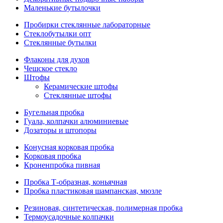
Маленькие бутылочки
Пробирки стеклянные лабораторные
Стеклобутылки опт
Стеклянные бутылки
Флаконы для духов
Чешское стекло
Штофы
Керамические штофы
Стеклянные штофы
Бугельная пробка
Гуала, колпачки алюминиевые
Дозаторы и штопоры
Конусная корковая пробка
Корковая пробка
Кроненпробка пивная
Пробка Т-образная, коньячная
Пробка пластиковая шампанская, мюзле
Резиновая, синтетическая, полимерная пробка
Термоусадочные колпачки