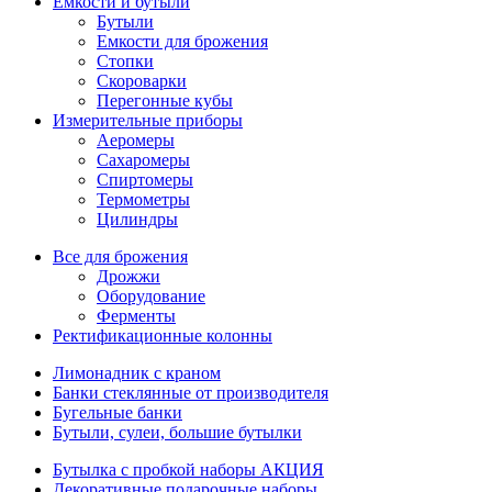
Емкости и бутыли
Бутыли
Емкости для брожения
Стопки
Скороварки
Перегонные кубы
Измерительные приборы
Аеромеры
Сахаромеры
Спиртомеры
Термометры
Цилиндры
Все для брожения
Дрожжи
Оборудование
Ферменты
Ректификационные колонны
Лимонадник с краном
Банки стеклянные от производителя
Бугельные банки
Бутыли, сулеи, большие бутылки
Бутылка с пробкой наборы АКЦИЯ
Декоративные подарочные наборы