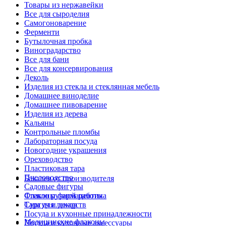
Товары из нержавейки
Все для сыроделия
Самогоноварение
Ферменти
Бутылочная пробка
Виноградарство
Все для бани
Все для консервирования
Деколь
Изделия из стекла и стеклянная мебель
Домашнее виноделие
Домашнее пивоварение
Изделия из дерева
Кальяны
Контрольные пломбы
Лабораторная посуда
Новогодние украшения
Ореховодство
Пластиковая тара
Пчеловодство
Бакалея от производителя
Садовые фигуры
Стекло ручной работы
Флаконы фармацевтика
Сургуч и декор
Тара для лекарств
Посуда и кухонные принадлежности
Медицинские флаконы
Посуда и кухонные аксессуары