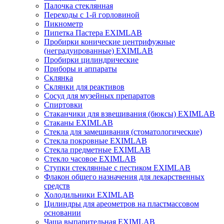
Палочка стеклянная
Переходы с 1-й горловиной
Пикнометр
Пипетка Пастера EXIMLAB
Пробирки конические центрифужные
(неградуированные) EXIMLAB
Пробирки цилиндрические
Приборы и аппараты
Склянка
Склянки для реактивов
Сосуд для музейных препаратов
Спиртовки
Стаканчики для взвешивания (бюксы) EXIMLAB
Стаканы EXIMLAB
Стекла для замешивания (стоматологические)
Стекла покровные EXIMLAB
Стекла предметные EXIMLAB
Стекло часовое EXIMLAB
Ступки стеклянные с пестиком EXIMLAB
Флакон общего назначения для лекарственных
средств
Холодильники EXIMLAB
Цилиндры для ареометров на пластмассовом
основании
Чаша выпарительная EXIMLAB