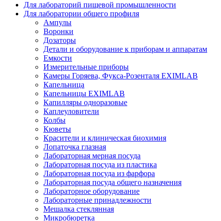
Для лабораторий пищевой промышленности
Для лаборатории общего профиля
Ампулы
Воронки
Дозаторы
Детали и оборудование к приборам и аппаратам
Емкости
Измерительные приборы
Камеры Горяева, Фукса-Розенталя EXIMLAB
Капельница
Капельницы EXIMLAB
Капилляры одноразовые
Каплеуловители
Колбы
Кюветы
Красители и клиническая биохимия
Лопаточка глазная
Лабораторная мерная посуда
Лабораторная посуда из пластика
Лабораторная посуда из фарфора
Лабораторная посуда общего назначения
Лабораторное оборудование
Лабораторные принадлежности
Мешалка стеклянная
Микробюретка