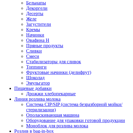
Бельнапы
Декоргели
Десерты
Желe
Загустители
Кремы
Начинки
Овафина Н
Пряные продукты
Сливки
Смеси
Стабилизаторы для сливок
Топпинги
Фруктовые начинки (делифрут)
Шоколад
Эмульгатор
Пищевые добавки
Дрожжи хлебопекарные
Линия розлива молока
Система CIP/SIP (система безразборной мойки/
стерилизации)
Ополаскивающая машина
Оборудование для упаковки готовой продукции
Моноблок для розлива молока
Розлив в bag-in-box