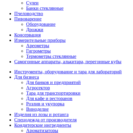
Сулеи
Банки стеклянные
Пчеловодство
Пивоварение
Оборудование
Дрожжи
Консервация
Измерительные приборы
Ареометры
Гигрометры
Термометры стеклянные
Самогонные аппараты, алькитара, перегонные кубы
Инструменты, оборудование и тара для лабораторий
Для бизнеса
Для банков и предприятий
Агросектор
Тара для транспортировки
Для кафе и ресторанов
Розлив и укупорка
Виноделие
Изделия из лозы и ротанга
Спецодежда от производителя
Кондитерские ингредиенты
Ароматизаторы