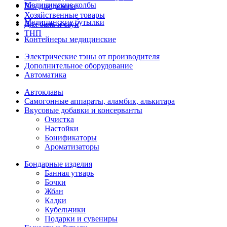
Медицинские колбы
Все для декора
Хозяйственные товары
Медицинские бутылки
Для бань и саун
ТНП
Контейнеры медицинские
Электрические тэны от производителя
Дополнительное оборудование
Автоматика
Автоклавы
Самогонные аппараты, аламбик, алькитара
Вкусовые добавки и консерванты
Очистка
Настойки
Бонификаторы
Ароматизаторы
Бондарные изделия
Банная утварь
Бочки
Жбан
Кадки
Кубельчики
Подарки и сувениры