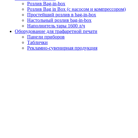
Розлив Bag-in-box
Розлив Bag in Box (с насосом и компрессором)
Простейший розлив в bag-in-box
Настольный розлив bag-in-box
Наполнитель тары 1600 л/ч
Оборудование для трафаретной печати
Панели приборов
Таблички
Рекламно-сувенирная продукция