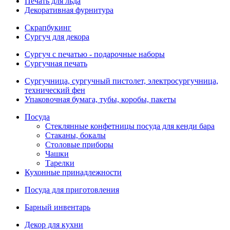
Печать для льда
Декоративная фурнитура
Скрапбукинг
Сургуч для декора
Сургуч с печатью - подарочные наборы
Сургучная печать
Сургучница, сургучный пистолет, электросургучница,
технический фен
Упаковочная бумага, тубы, коробы, пакеты
Посуда
Стеклянные конфетницы посуда для кенди бара
Стаканы, бокалы
Столовые приборы
Чашки
Тарелки
Кухонные принадлежности
Посуда для приготовления
Барный инвентарь
Декор для кухни