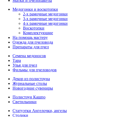
Матки и пчелопакеты
Медогонки и воскотопки
2-х рамочные медогонки
3-х рамочные медогонки
4-х рамочные медогонки
Воскотопки
Комплектующие
На помощь мастеру
Одежда для пчеловода
Препараты для пчел
Семена медоносов
Тара
Улья для пчел
Фильмы для пчеловодов
Декор из полистоуна
Журнальные столы
Новогодние сувениры
Полистоун Кашпо
Светильники
Статуэтки Ангелочки, ангелы
Столики