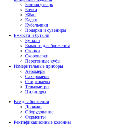
Банная утварь
Бочки
Жбан
Кадки
Кубельчики
Подарки и сувениры
Емкости и бутыли
Бутыли
Емкости для брожения
Стопки
Скороварки
Перегонные кубы
Измерительные приборы
Аеромеры
Сахаромеры
Спиртомеры
Термометры
Цилиндры
Все для брожения
Дрожжи
Оборудование
Ферменты
Ректификационные колонны