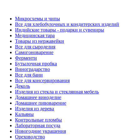
Микросхемы и чипы
Все для хлебобулочных и кондитерских изделий
Индийские товары - подарки и сувениры
Медицинская тара
Товары из нержавейки
Все для сыроделия
Самогоноварение
Ферменти
Бутылочная пробка
Виноградарство
Все для бани
Все для консервирования
Деколь
Изделия из стекла и стеклянная мебель
Домашнее виноделие
Домашнее пивоварение
Изделия из дерева
Кальяны
Контрольные пломбы
Лабораторная посуда
Новогодние украшения
Ореховодство