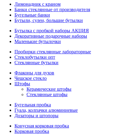
Лимонадник с краном
Банки стеклянные от производителя
Бугельные банки
Бутыли, сулеи, большие бутылки
Бутылка с пробкой наборы АКЦИЯ
Декоративные подарочные наборы
Маленькие бутылочки
Пробирки стеклянные лабораторные
Стеклобутылки опт
Стеклянные бутылки
Флаконы для духов
Чешское стекло
Штофы
Керамические штофы
Стеклянные штофы
Бугельная пробка
Гуала, колпачки алюминиевые
Дозаторы и штопоры
Конусная корковая пробка
Корковая пробка