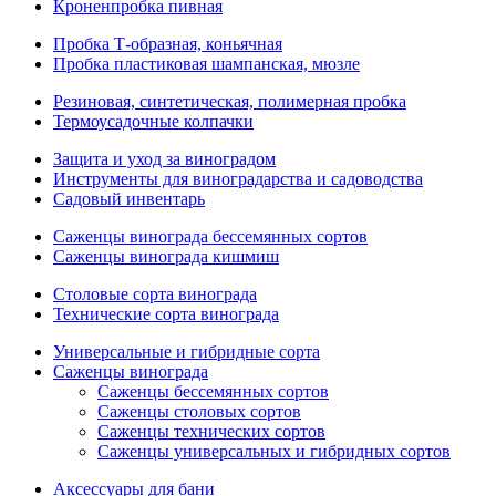
Кроненпробка пивная
Пробка Т-образная, коньячная
Пробка пластиковая шампанская, мюзле
Резиновая, синтетическая, полимерная пробка
Термоусадочные колпачки
Защита и уход за виноградом
Инструменты для виноградарства и садоводства
Садовый инвентарь
Саженцы винограда бессемянных сортов
Саженцы винограда кишмиш
Столовые сорта винограда
Технические сорта винограда
Универсальные и гибридные сорта
Саженцы винограда
Саженцы бессемянных сортов
Саженцы столовых сортов
Саженцы технических сортов
Саженцы универсальных и гибридных сортов
Аксессуары для бани