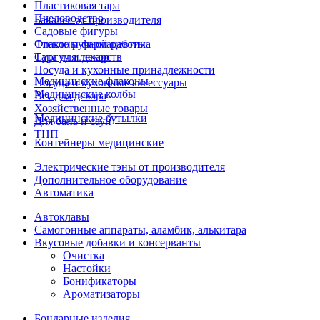
Пластиковая тара
Пчеловодство
Бакалея от производителя
Садовые фигуры
Стекло ручной работы
Флаконы фармацевтика
Сургуч и декор
Тара для лекарств
Посуда и кухонные принадлежности
Медицинские флаконы
Посуда и кухонные аксессуары
Медицинские колбы
Все для декора
Хозяйственные товары
Медицинские бутылки
Для бань и саун
ТНП
Контейнеры медицинские
Электрические тэны от производителя
Дополнительное оборудование
Автоматика
Автоклавы
Самогонные аппараты, аламбик, алькитара
Вкусовые добавки и консерванты
Очистка
Настойки
Бонификаторы
Ароматизаторы
Бондарные изделия