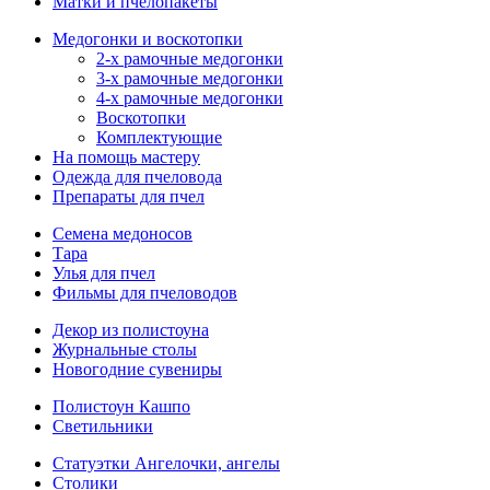
Матки и пчелопакеты
Медогонки и воскотопки
2-х рамочные медогонки
3-х рамочные медогонки
4-х рамочные медогонки
Воскотопки
Комплектующие
На помощь мастеру
Одежда для пчеловода
Препараты для пчел
Семена медоносов
Тара
Улья для пчел
Фильмы для пчеловодов
Декор из полистоуна
Журнальные столы
Новогодние сувениры
Полистоун Кашпо
Светильники
Статуэтки Ангелочки, ангелы
Столики