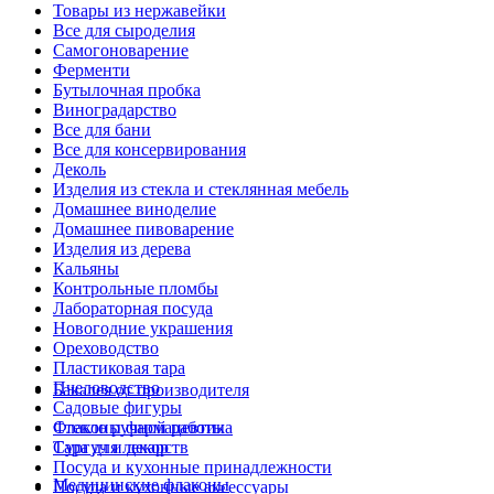
Товары из нержавейки
Все для сыроделия
Самогоноварение
Ферменти
Бутылочная пробка
Виноградарство
Все для бани
Все для консервирования
Деколь
Изделия из стекла и стеклянная мебель
Домашнее виноделие
Домашнее пивоварение
Изделия из дерева
Кальяны
Контрольные пломбы
Лабораторная посуда
Новогодние украшения
Ореховодство
Пластиковая тара
Пчеловодство
Бакалея от производителя
Садовые фигуры
Стекло ручной работы
Флаконы фармацевтика
Сургуч и декор
Тара для лекарств
Посуда и кухонные принадлежности
Медицинские флаконы
Посуда и кухонные аксессуары