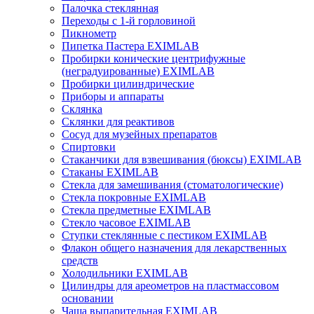
Палочка стеклянная
Переходы с 1-й горловиной
Пикнометр
Пипетка Пастера EXIMLAB
Пробирки конические центрифужные
(неградуированные) EXIMLAB
Пробирки цилиндрические
Приборы и аппараты
Склянка
Склянки для реактивов
Сосуд для музейных препаратов
Спиртовки
Стаканчики для взвешивания (бюксы) EXIMLAB
Стаканы EXIMLAB
Стекла для замешивания (стоматологические)
Стекла покровные EXIMLAB
Стекла предметные EXIMLAB
Стекло часовое EXIMLAB
Ступки стеклянные с пестиком EXIMLAB
Флакон общего назначения для лекарственных
средств
Холодильники EXIMLAB
Цилиндры для ареометров на пластмассовом
основании
Чаша выпарительная EXIMLAB