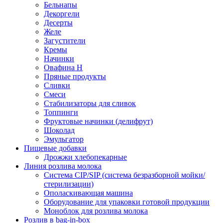
Бельнапы
Декоргели
Десерты
Желe
Загустители
Кремы
Начинки
Овафина Н
Пряные продукты
Сливки
Смеси
Стабилизаторы для сливок
Топпинги
Фруктовые начинки (делифрут)
Шоколад
Эмульгатор
Пищевые добавки
Дрожжи хлебопекарные
Линия розлива молока
Система CIP/SIP (система безразборной мойки/
стерилизации)
Ополаскивающая машина
Оборудование для упаковки готовой продукции
Моноблок для розлива молока
Розлив в bag-in-box