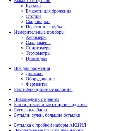
Емкости и бутыли
Бутыли
Емкости для брожения
Стопки
Скороварки
Перегонные кубы
Измерительные приборы
Аеромеры
Сахаромеры
Спиртомеры
Термометры
Цилиндры
Все для брожения
Дрожжи
Оборудование
Ферменты
Ректификационные колонны
Лимонадник с краном
Банки стеклянные от производителя
Бугельные банки
Бутыли, сулеи, большие бутылки
Бутылка с пробкой наборы АКЦИЯ
Декоративные подарочные наборы