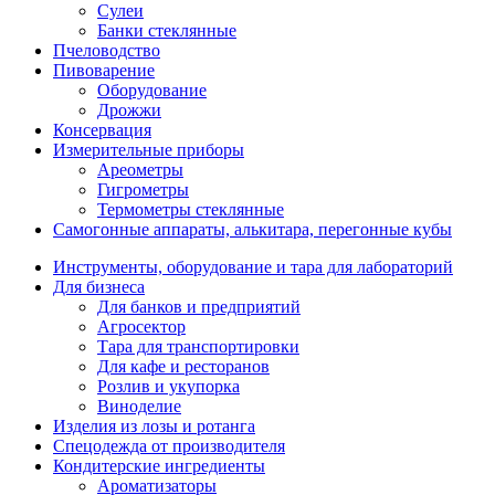
Сулеи
Банки стеклянные
Пчеловодство
Пивоварение
Оборудование
Дрожжи
Консервация
Измерительные приборы
Ареометры
Гигрометры
Термометры стеклянные
Самогонные аппараты, алькитара, перегонные кубы
Инструменты, оборудование и тара для лабораторий
Для бизнеса
Для банков и предприятий
Агросектор
Тара для транспортировки
Для кафе и ресторанов
Розлив и укупорка
Виноделие
Изделия из лозы и ротанга
Спецодежда от производителя
Кондитерские ингредиенты
Ароматизаторы