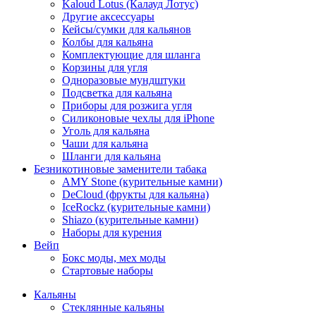
Kaloud Lotus (Калауд Лотус)
Другие аксессуары
Кейсы/сумки для кальянов
Колбы для кальяна
Комплектующие для шланга
Корзины для угля
Одноразовые мундштуки
Подсветка для кальяна
Приборы для розжига угля
Силиконовые чехлы для iPhone
Уголь для кальяна
Чаши для кальяна
Шланги для кальяна
Безникотиновые заменители табака
AMY Stone (курительные камни)
DeCloud (фрукты для кальяна)
IceRockz (курительные камни)
Shiazo (курительные камни)
Наборы для курения
Вейп
Бокс моды, мех моды
Стартовые наборы
Кальяны
Стеклянные кальяны