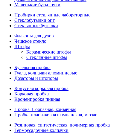
Маленькие бутылочки
Пробирки стеклянные лабораторные
Стеклобутылки опт
Стеклянные бутылки
Флаконы для духов
Чешское стекло
Штофы
Керамические штофы
Стеклянные штофы
Бугельная пробка
Гуала, колпачки алюминиевые
Дозаторы и штопоры
Конусная корковая пробка
Корковая пробка
Кроненпробка пивная
Пробка Т-образная, коньячная
Пробка пластиковая шампанская, мюзле
Резиновая, синтетическая, полимерная пробка
Термоусадочные колпачки