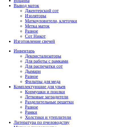
Вощина
Вывод маток
Джентерский сот
Изоляторы
Маткоуловители, клеточки
Метка маток
Разное
Сот Никот
Изготовление свечей
Инвентарь
Декристализаторы
Для работы с рамками
Для распечатки сот
Дымари
Разное
Фильтры для меда
Комплектующие для ульев
Кормушки и поилки
Летковые заградители
Разделительные решетки
Разное
Рамки
Холстики и утеплители
Литература по пчеловодству