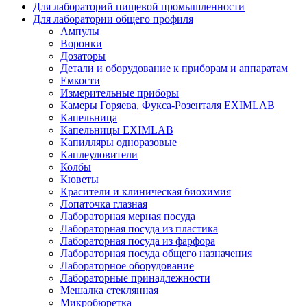
Для лабораторий пищевой промышленности
Для лаборатории общего профиля
Ампулы
Воронки
Дозаторы
Детали и оборудование к приборам и аппаратам
Емкости
Измерительные приборы
Камеры Горяева, Фукса-Розенталя EXIMLAB
Капельница
Капельницы EXIMLAB
Капилляры одноразовые
Каплеуловители
Колбы
Кюветы
Красители и клиническая биохимия
Лопаточка глазная
Лабораторная мерная посуда
Лабораторная посуда из пластика
Лабораторная посуда из фарфора
Лабораторная посуда общего назначения
Лабораторное оборудование
Лабораторные принадлежности
Мешалка стеклянная
Микробюретка