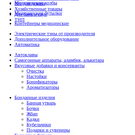
Медицинские колбы
Все для декора
Хозяйственные товары
Медицинские бутылки
Для бань и саун
ТНП
Контейнеры медицинские
Электрические тэны от производителя
Дополнительное оборудование
Автоматика
Автоклавы
Самогонные аппараты, аламбик, алькитара
Вкусовые добавки и консерванты
Очистка
Настойки
Бонификаторы
Ароматизаторы
Бондарные изделия
Банная утварь
Бочки
Жбан
Кадки
Кубельчики
Подарки и сувениры