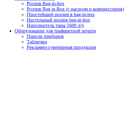
Розлив Bag-in-box
Розлив Bag in Box (с насосом и компрессором)
Простейший розлив в bag-in-box
Настольный розлив bag-in-box
Наполнитель тары 1600 л/ч
Оборудование для трафаретной печати
Панели приборов
Таблички
Рекламно-сувенирная продукция