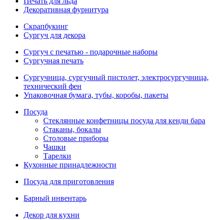
Печать для льда
Декоративная фурнитура
Скрапбукинг
Сургуч для декора
Сургуч с печатью - подарочные наборы
Сургучная печать
Сургучница, сургучный пистолет, электросургучница,
технический фен
Упаковочная бумага, тубы, коробы, пакеты
Посуда
Стеклянные конфетницы посуда для кенди бара
Стаканы, бокалы
Столовые приборы
Чашки
Тарелки
Кухонные принадлежности
Посуда для приготовления
Барный инвентарь
Декор для кухни