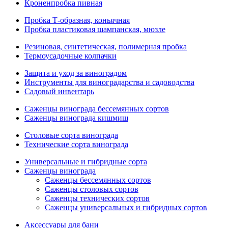
Кроненпробка пивная
Пробка Т-образная, коньячная
Пробка пластиковая шампанская, мюзле
Резиновая, синтетическая, полимерная пробка
Термоусадочные колпачки
Защита и уход за виноградом
Инструменты для виноградарства и садоводства
Садовый инвентарь
Саженцы винограда бессемянных сортов
Саженцы винограда кишмиш
Столовые сорта винограда
Технические сорта винограда
Универсальные и гибридные сорта
Саженцы винограда
Саженцы бессемянных сортов
Саженцы столовых сортов
Саженцы технических сортов
Саженцы универсальных и гибридных сортов
Аксессуары для бани