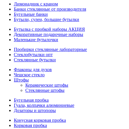
Лимонадник с краном
Банки стеклянные от производителя
Бугельные банки
Бутыли, сулеи, большие бутылки
Бутылка с пробкой наборы АКЦИЯ
Декоративные подарочные наборы
Маленькие бутылочки
Пробирки стеклянные лабораторные
Стеклобутылки опт
Стеклянные бутылки
Флаконы для духов
Чешское стекло
Штофы
Керамические штофы
Стеклянные штофы
Бугельная пробка
Гуала, колпачки алюминиевые
Дозаторы и штопоры
Конусная корковая пробка
Корковая пробка