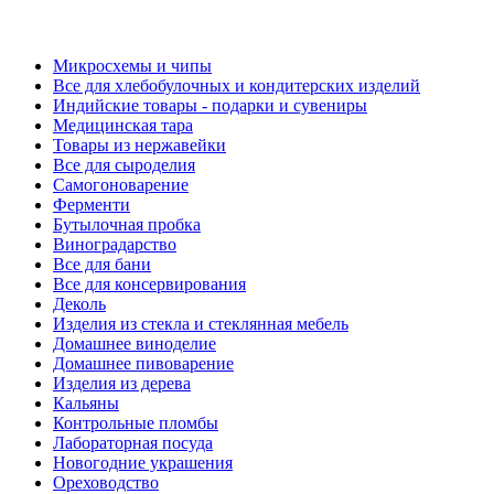
Микросхемы и чипы
Все для хлебобулочных и кондитерских изделий
Индийские товары - подарки и сувениры
Медицинская тара
Товары из нержавейки
Все для сыроделия
Самогоноварение
Ферменти
Бутылочная пробка
Виноградарство
Все для бани
Все для консервирования
Деколь
Изделия из стекла и стеклянная мебель
Домашнее виноделие
Домашнее пивоварение
Изделия из дерева
Кальяны
Контрольные пломбы
Лабораторная посуда
Новогодние украшения
Ореховодство