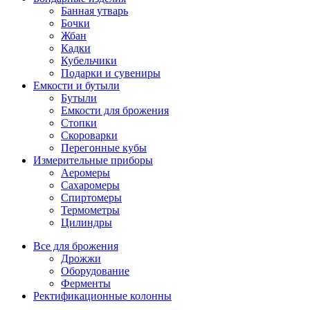
Банная утварь
Бочки
Жбан
Кадки
Кубельчики
Подарки и сувениры
Емкости и бутыли
Бутыли
Емкости для брожения
Стопки
Скороварки
Перегонные кубы
Измерительные приборы
Аеромеры
Сахаромеры
Спиртомеры
Термометры
Цилиндры
Все для брожения
Дрожжи
Оборудование
Ферменты
Ректификационные колонны