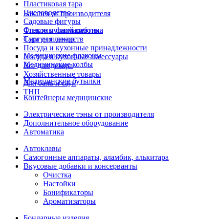
Пластиковая тара
Пчеловодство
Бакалея от производителя
Садовые фигуры
Стекло ручной работы
Флаконы фармацевтика
Сургуч и декор
Тара для лекарств
Посуда и кухонные принадлежности
Медицинские флаконы
Посуда и кухонные аксессуары
Медицинские колбы
Все для декора
Хозяйственные товары
Медицинские бутылки
Для бань и саун
ТНП
Контейнеры медицинские
Электрические тэны от производителя
Дополнительное оборудование
Автоматика
Автоклавы
Самогонные аппараты, аламбик, алькитара
Вкусовые добавки и консерванты
Очистка
Настойки
Бонификаторы
Ароматизаторы
Бондарные изделия