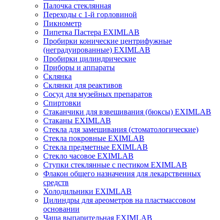
Палочка стеклянная
Переходы с 1-й горловиной
Пикнометр
Пипетка Пастера EXIMLAB
Пробирки конические центрифужные
(неградуированные) EXIMLAB
Пробирки цилиндрические
Приборы и аппараты
Склянка
Склянки для реактивов
Сосуд для музейных препаратов
Спиртовки
Стаканчики для взвешивания (бюксы) EXIMLAB
Стаканы EXIMLAB
Стекла для замешивания (стоматологические)
Стекла покровные EXIMLAB
Стекла предметные EXIMLAB
Стекло часовое EXIMLAB
Ступки стеклянные с пестиком EXIMLAB
Флакон общего назначения для лекарственных
средств
Холодильники EXIMLAB
Цилиндры для ареометров на пластмассовом
основании
Чаша выпарительная EXIMLAB