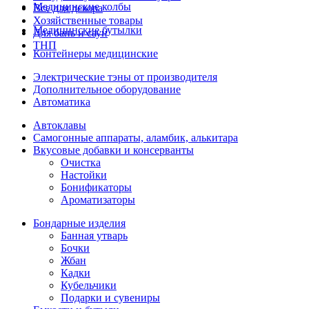
Медицинские колбы
Все для декора
Хозяйственные товары
Медицинские бутылки
Для бань и саун
ТНП
Контейнеры медицинские
Электрические тэны от производителя
Дополнительное оборудование
Автоматика
Автоклавы
Самогонные аппараты, аламбик, алькитара
Вкусовые добавки и консерванты
Очистка
Настойки
Бонификаторы
Ароматизаторы
Бондарные изделия
Банная утварь
Бочки
Жбан
Кадки
Кубельчики
Подарки и сувениры