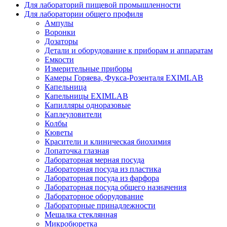
Для лабораторий пищевой промышленности
Для лаборатории общего профиля
Ампулы
Воронки
Дозаторы
Детали и оборудование к приборам и аппаратам
Емкости
Измерительные приборы
Камеры Горяева, Фукса-Розенталя EXIMLAB
Капельница
Капельницы EXIMLAB
Капилляры одноразовые
Каплеуловители
Колбы
Кюветы
Красители и клиническая биохимия
Лопаточка глазная
Лабораторная мерная посуда
Лабораторная посуда из пластика
Лабораторная посуда из фарфора
Лабораторная посуда общего назначения
Лабораторное оборудование
Лабораторные принадлежности
Мешалка стеклянная
Микробюретка