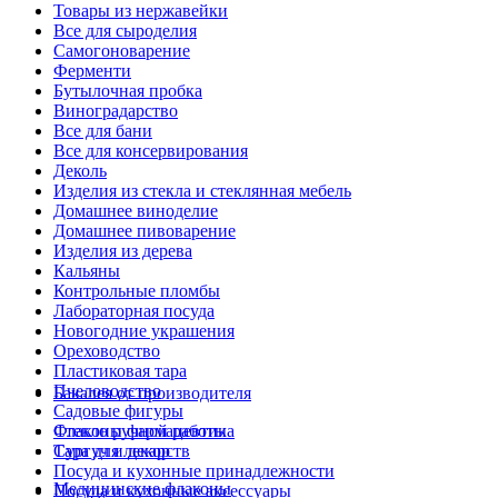
Товары из нержавейки
Все для сыроделия
Самогоноварение
Ферменти
Бутылочная пробка
Виноградарство
Все для бани
Все для консервирования
Деколь
Изделия из стекла и стеклянная мебель
Домашнее виноделие
Домашнее пивоварение
Изделия из дерева
Кальяны
Контрольные пломбы
Лабораторная посуда
Новогодние украшения
Ореховодство
Пластиковая тара
Пчеловодство
Бакалея от производителя
Садовые фигуры
Стекло ручной работы
Флаконы фармацевтика
Сургуч и декор
Тара для лекарств
Посуда и кухонные принадлежности
Медицинские флаконы
Посуда и кухонные аксессуары