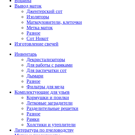
Вощина
Вывод маток
Джентерский сот
Изоляторы
Маткоуловители, клеточки
Метка маток
Разное
Сот Никот
Изготовление свечей
Инвентарь
Декристализаторы
Для работы с рамками
Для распечатки сот
Дымари
Разное
Фильтры для меда
Комплектующие для ульев
Кормушки и поилки
Летковые заградители
Разделительные решетки
Разное
Рамки
Холстики и утеплители
Литература по пчеловодству