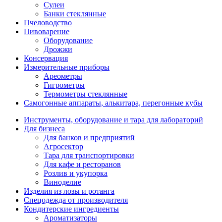
Сулеи
Банки стеклянные
Пчеловодство
Пивоварение
Оборудование
Дрожжи
Консервация
Измерительные приборы
Ареометры
Гигрометры
Термометры стеклянные
Самогонные аппараты, алькитара, перегонные кубы
Инструменты, оборудование и тара для лабораторий
Для бизнеса
Для банков и предприятий
Агросектор
Тара для транспортировки
Для кафе и ресторанов
Розлив и укупорка
Виноделие
Изделия из лозы и ротанга
Спецодежда от производителя
Кондитерские ингредиенты
Ароматизаторы