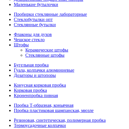
Маленькие бутылочки
Пробирки стеклянные лабораторные
Стеклобутылки опт
Стеклянные бутылки
Флаконы для духов
Чешское стекло
Штофы
Керамические штофы
Стеклянные штофы
Бугельная пробка
Гуала, колпачки алюминиевые
Дозаторы и штопоры
Конусная корковая пробка
Корковая пробка
Кроненпробка пивная
Пробка Т-образная, коньячная
Пробка пластиковая шампанская, мюзле
Резиновая, синтетическая, полимерная пробка
Термоусадочные колпачки