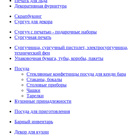
Печать для льда
Декоративная фурнитура
Скрапбукинг
Сургуч для декора
Сургуч с печатью - подарочные наборы
Сургучная печать
Сургучница, сургучный пистолет, электросургучница,
технический фен
Упаковочная бумага, тубы, коробы, пакеты
Посуда
Стеклянные конфетницы посуда для кенди бара
Стаканы, бокалы
Столовые приборы
Чашки
Тарелки
Кухонные принадлежности
Посуда для приготовления
Барный инвентарь
Декор для кухни