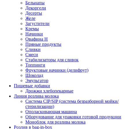
Бельнапы
Декоргели
Десерты
Желe
Загустители
Кремы
Начинки
Овафина Н
Пряные продукты
Сливки
Смеси
Стабилизаторы для сливок
Топпинги
Фруктовые начинки (делифрут)
Шоколад
Эмульгатор
Пищевые добавки
Дрожжи хлебопекарные
Линия розлива молока
Система CIP/SIP (система безразборной мойки/
стерилизации)
Ополаскивающая машина
Оборудование для упаковки готовой продукции
Моноблок для розлива молока
Розлив в bag-in-box