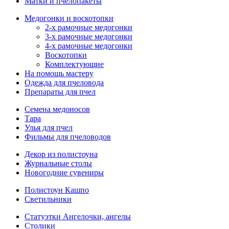
Матки и пчелопакеты
Медогонки и воскотопки
2-х рамочные медогонки
3-х рамочные медогонки
4-х рамочные медогонки
Воскотопки
Комплектующие
На помощь мастеру
Одежда для пчеловода
Препараты для пчел
Семена медоносов
Тара
Улья для пчел
Фильмы для пчеловодов
Декор из полистоуна
Журнальные столы
Новогодние сувениры
Полистоун Кашпо
Светильники
Статуэтки Ангелочки, ангелы
Столики