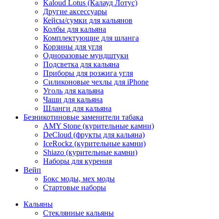
Kaloud Lotus (Калауд Лотус)
Другие аксессуары
Кейсы/сумки для кальянов
Колбы для кальяна
Комплектующие для шланга
Корзины для угля
Одноразовые мундштуки
Подсветка для кальяна
Приборы для розжига угля
Силиконовые чехлы для iPhone
Уголь для кальяна
Чаши для кальяна
Шланги для кальяна
Безникотиновые заменители табака
AMY Stone (курительные камни)
DeCloud (фрукты для кальяна)
IceRockz (курительные камни)
Shiazo (курительные камни)
Наборы для курения
Вейп
Бокс моды, мех моды
Стартовые наборы
Кальяны
Стеклянные кальяны