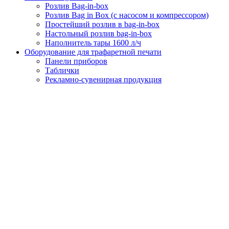
Розлив Bag-in-box
Розлив Bag in Box (с насосом и компрессором)
Простейший розлив в bag-in-box
Настольный розлив bag-in-box
Наполнитель тары 1600 л/ч
Оборудование для трафаретной печати
Панели приборов
Таблички
Рекламно-сувенирная продукция