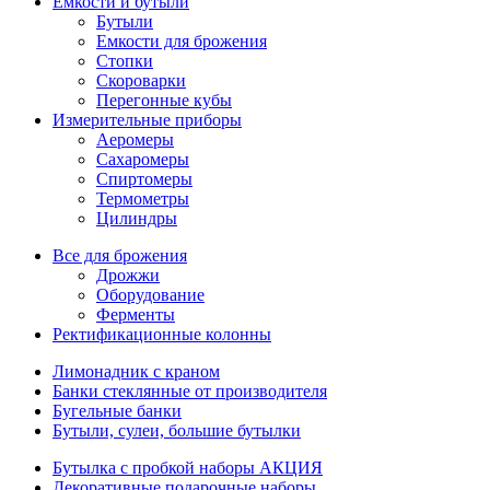
Емкости и бутыли
Бутыли
Емкости для брожения
Стопки
Скороварки
Перегонные кубы
Измерительные приборы
Аеромеры
Сахаромеры
Спиртомеры
Термометры
Цилиндры
Все для брожения
Дрожжи
Оборудование
Ферменты
Ректификационные колонны
Лимонадник с краном
Банки стеклянные от производителя
Бугельные банки
Бутыли, сулеи, большие бутылки
Бутылка с пробкой наборы АКЦИЯ
Декоративные подарочные наборы