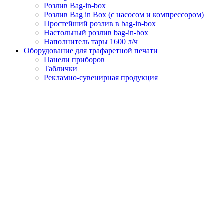
Розлив Bag-in-box
Розлив Bag in Box (с насосом и компрессором)
Простейший розлив в bag-in-box
Настольный розлив bag-in-box
Наполнитель тары 1600 л/ч
Оборудование для трафаретной печати
Панели приборов
Таблички
Рекламно-сувенирная продукция