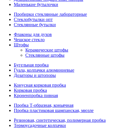
Маленькие бутылочки
Пробирки стеклянные лабораторные
Стеклобутылки опт
Стеклянные бутылки
Флаконы для духов
Чешское стекло
Штофы
Керамические штофы
Стеклянные штофы
Бугельная пробка
Гуала, колпачки алюминиевые
Дозаторы и штопоры
Конусная корковая пробка
Корковая пробка
Кроненпробка пивная
Пробка Т-образная, коньячная
Пробка пластиковая шампанская, мюзле
Резиновая, синтетическая, полимерная пробка
Термоусадочные колпачки