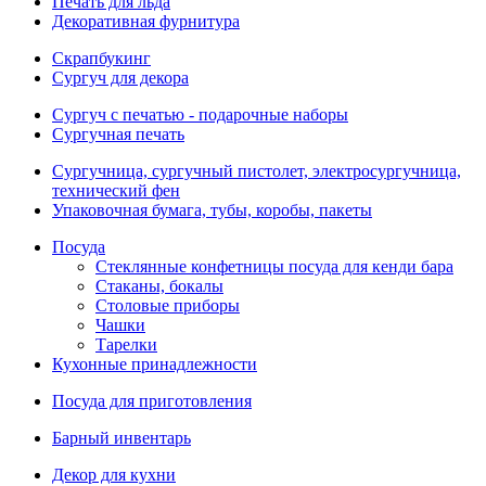
Печать для льда
Декоративная фурнитура
Скрапбукинг
Сургуч для декора
Сургуч с печатью - подарочные наборы
Сургучная печать
Сургучница, сургучный пистолет, электросургучница,
технический фен
Упаковочная бумага, тубы, коробы, пакеты
Посуда
Стеклянные конфетницы посуда для кенди бара
Стаканы, бокалы
Столовые приборы
Чашки
Тарелки
Кухонные принадлежности
Посуда для приготовления
Барный инвентарь
Декор для кухни