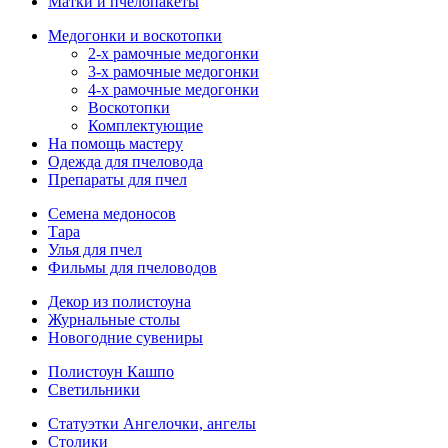
Матки и пчелопакеты
Медогонки и воскотопки
2-х рамочные медогонки
3-х рамочные медогонки
4-х рамочные медогонки
Воскотопки
Комплектующие
На помощь мастеру
Одежда для пчеловода
Препараты для пчел
Семена медоносов
Тара
Улья для пчел
Фильмы для пчеловодов
Декор из полистоуна
Журнальные столы
Новогодние сувениры
Полистоун Кашпо
Светильники
Статуэтки Ангелочки, ангелы
Столики