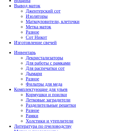
Вощина
Вывод маток
Джентерский сот
Изоляторы
Маткоуловители, клеточки
Метка маток
Разное
Сот Никот
Изготовление свечей
Инвентарь
Декристализаторы
Для работы с рамками
Для распечатки сот
Дымари
Разное
Фильтры для меда
Комплектующие для ульев
Кормушки и поилки
Летковые заградители
Разделительные решетки
Разное
Рамки
Холстики и утеплители
Литература по пчеловодству