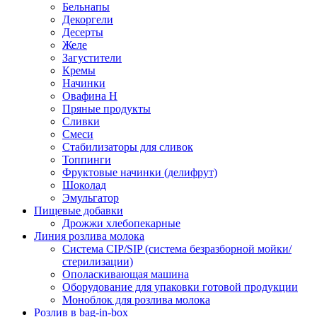
Бельнапы
Декоргели
Десерты
Желe
Загустители
Кремы
Начинки
Овафина Н
Пряные продукты
Сливки
Смеси
Стабилизаторы для сливок
Топпинги
Фруктовые начинки (делифрут)
Шоколад
Эмульгатор
Пищевые добавки
Дрожжи хлебопекарные
Линия розлива молока
Система CIP/SIP (система безразборной мойки/
стерилизации)
Ополаскивающая машина
Оборудование для упаковки готовой продукции
Моноблок для розлива молока
Розлив в bag-in-box