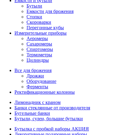
Емкости и бутыли
Бутыли
Емкости для брожения
Стопки
Скороварки
Перегонные кубы
Измерительные приборы
Аеромеры
Сахаромеры
Спиртомеры
Термометры
Цилиндры
Все для брожения
Дрожжи
Оборудование
Ферменты
Ректификационные колонны
Лимонадник с краном
Банки стеклянные от производителя
Бугельные банки
Бутыли, сулеи, большие бутылки
Бутылка с пробкой наборы АКЦИЯ
Декоративные подарочные наборы