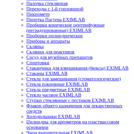
Палочка стеклянная
Переходы с 1-й горловиной
Пикнометр
Пипетка Пастера EXIMLAB
Пробирки конические центрифужные
(неградуированные) EXIMLAB
Пробирки цилиндрические
Приборы и аппараты
Склянка
Склянки для реактивов
Сосуд для музейных препаратов
Спиртовки
Стаканчики для взвешивания (бюксы) EXIMLAB
Стаканы EXIMLAB
Стекла для замешивания (стоматологические)
Стекла покровные EXIMLAB
Стекла предметные EXIMLAB
Стекло часовое EXIMLAB
Ступки стеклянные с пестиком EXIMLAB
Флакон общего назначения для лекарственных
средств
Холодильники EXIMLAB
Цилиндры для ареометров на пластмассовом
основании
Чаша выпарительная EXIMLAB