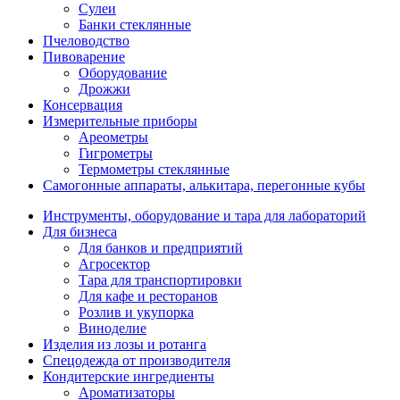
Сулеи
Банки стеклянные
Пчеловодство
Пивоварение
Оборудование
Дрожжи
Консервация
Измерительные приборы
Ареометры
Гигрометры
Термометры стеклянные
Самогонные аппараты, алькитара, перегонные кубы
Инструменты, оборудование и тара для лабораторий
Для бизнеса
Для банков и предприятий
Агросектор
Тара для транспортировки
Для кафе и ресторанов
Розлив и укупорка
Виноделие
Изделия из лозы и ротанга
Спецодежда от производителя
Кондитерские ингредиенты
Ароматизаторы