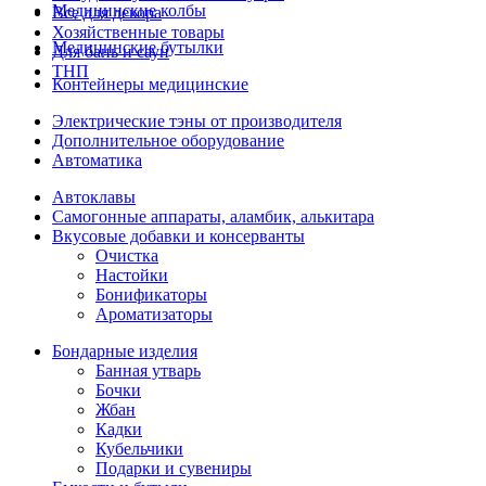
Медицинские колбы
Все для декора
Хозяйственные товары
Медицинские бутылки
Для бань и саун
ТНП
Контейнеры медицинские
Электрические тэны от производителя
Дополнительное оборудование
Автоматика
Автоклавы
Самогонные аппараты, аламбик, алькитара
Вкусовые добавки и консерванты
Очистка
Настойки
Бонификаторы
Ароматизаторы
Бондарные изделия
Банная утварь
Бочки
Жбан
Кадки
Кубельчики
Подарки и сувениры