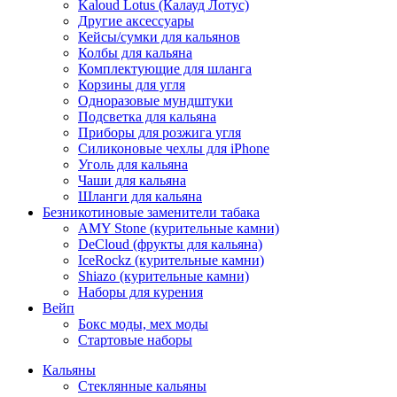
Kaloud Lotus (Калауд Лотус)
Другие аксессуары
Кейсы/сумки для кальянов
Колбы для кальяна
Комплектующие для шланга
Корзины для угля
Одноразовые мундштуки
Подсветка для кальяна
Приборы для розжига угля
Силиконовые чехлы для iPhone
Уголь для кальяна
Чаши для кальяна
Шланги для кальяна
Безникотиновые заменители табака
AMY Stone (курительные камни)
DeCloud (фрукты для кальяна)
IceRockz (курительные камни)
Shiazo (курительные камни)
Наборы для курения
Вейп
Бокс моды, мех моды
Стартовые наборы
Кальяны
Стеклянные кальяны