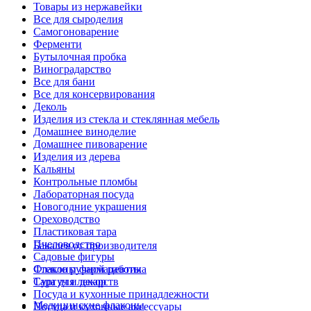
Товары из нержавейки
Все для сыроделия
Самогоноварение
Ферменти
Бутылочная пробка
Виноградарство
Все для бани
Все для консервирования
Деколь
Изделия из стекла и стеклянная мебель
Домашнее виноделие
Домашнее пивоварение
Изделия из дерева
Кальяны
Контрольные пломбы
Лабораторная посуда
Новогодние украшения
Ореховодство
Пластиковая тара
Пчеловодство
Бакалея от производителя
Садовые фигуры
Стекло ручной работы
Флаконы фармацевтика
Сургуч и декор
Тара для лекарств
Посуда и кухонные принадлежности
Медицинские флаконы
Посуда и кухонные аксессуары