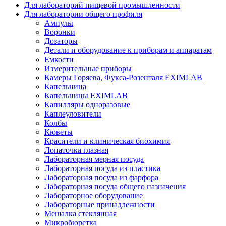
Для лабораторий пищевой промышленности
Для лаборатории общего профиля
Ампулы
Воронки
Дозаторы
Детали и оборудование к приборам и аппаратам
Емкости
Измерительные приборы
Камеры Горяева, Фукса-Розенталя EXIMLAB
Капельница
Капельницы EXIMLAB
Капилляры одноразовые
Каплеуловители
Колбы
Кюветы
Красители и клиническая биохимия
Лопаточка глазная
Лабораторная мерная посуда
Лабораторная посуда из пластика
Лабораторная посуда из фарфора
Лабораторная посуда общего назначения
Лабораторное оборудование
Лабораторные принадлежности
Мешалка стеклянная
Микробюретка