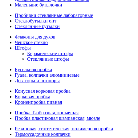
Маленькие бутылочки
Пробирки стеклянные лабораторные
Стеклобутылки опт
Стеклянные бутылки
Флаконы для духов
Чешское стекло
Штофы
Керамические штофы
Стеклянные штофы
Бугельная пробка
Гуала, колпачки алюминиевые
Дозаторы и штопоры
Конусная корковая пробка
Корковая пробка
Кроненпробка пивная
Пробка Т-образная, коньячная
Пробка пластиковая шампанская, мюзле
Резиновая, синтетическая, полимерная пробка
Термоусадочные колпачки