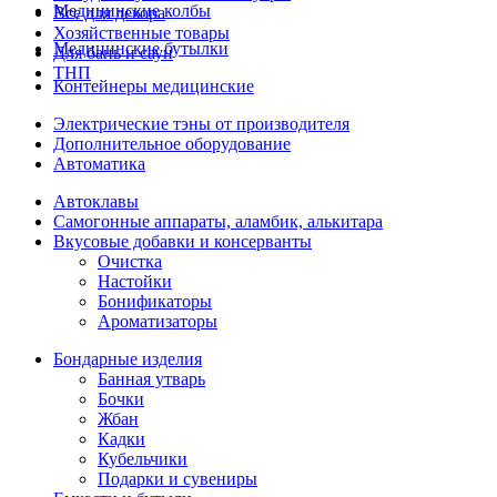
Медицинские колбы
Все для декора
Хозяйственные товары
Медицинские бутылки
Для бань и саун
ТНП
Контейнеры медицинские
Электрические тэны от производителя
Дополнительное оборудование
Автоматика
Автоклавы
Самогонные аппараты, аламбик, алькитара
Вкусовые добавки и консерванты
Очистка
Настойки
Бонификаторы
Ароматизаторы
Бондарные изделия
Банная утварь
Бочки
Жбан
Кадки
Кубельчики
Подарки и сувениры