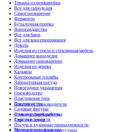
Товары из нержавейки
Все для сыроделия
Самогоноварение
Ферменти
Бутылочная пробка
Виноградарство
Все для бани
Все для консервирования
Деколь
Изделия из стекла и стеклянная мебель
Домашнее виноделие
Домашнее пивоварение
Изделия из дерева
Кальяны
Контрольные пломбы
Лабораторная посуда
Новогодние украшения
Ореховодство
Пластиковая тара
Пчеловодство
Бакалея от производителя
Садовые фигуры
Стекло ручной работы
Флаконы фармацевтика
Сургуч и декор
Тара для лекарств
Посуда и кухонные принадлежности
Медицинские флаконы
Посуда и кухонные аксессуары