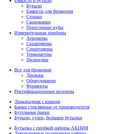
Емкости и бутыли
Бутыли
Емкости для брожения
Стопки
Скороварки
Перегонные кубы
Измерительные приборы
Аеромеры
Сахаромеры
Спиртомеры
Термометры
Цилиндры
Все для брожения
Дрожжи
Оборудование
Ферменты
Ректификационные колонны
Лимонадник с краном
Банки стеклянные от производителя
Бугельные банки
Бутыли, сулеи, большие бутылки
Бутылка с пробкой наборы АКЦИЯ
Декоративные подарочные наборы