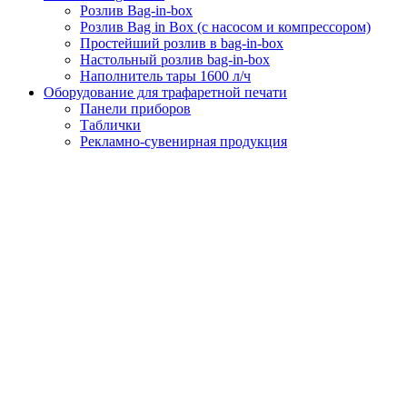
Розлив Bag-in-box
Розлив Bag in Box (с насосом и компрессором)
Простейший розлив в bag-in-box
Настольный розлив bag-in-box
Наполнитель тары 1600 л/ч
Оборудование для трафаретной печати
Панели приборов
Таблички
Рекламно-сувенирная продукция