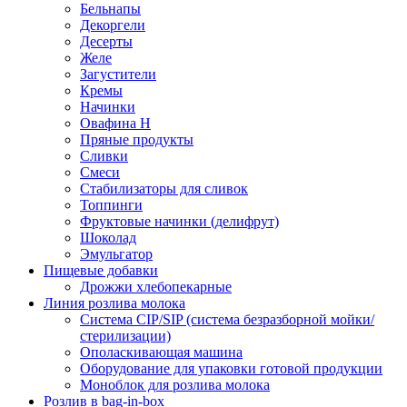
Бельнапы
Декоргели
Десерты
Желe
Загустители
Кремы
Начинки
Овафина Н
Пряные продукты
Сливки
Смеси
Стабилизаторы для сливок
Топпинги
Фруктовые начинки (делифрут)
Шоколад
Эмульгатор
Пищевые добавки
Дрожжи хлебопекарные
Линия розлива молока
Система CIP/SIP (система безразборной мойки/
стерилизации)
Ополаскивающая машина
Оборудование для упаковки готовой продукции
Моноблок для розлива молока
Розлив в bag-in-box