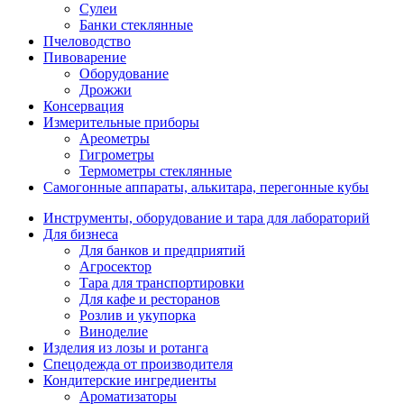
Сулеи
Банки стеклянные
Пчеловодство
Пивоварение
Оборудование
Дрожжи
Консервация
Измерительные приборы
Ареометры
Гигрометры
Термометры стеклянные
Самогонные аппараты, алькитара, перегонные кубы
Инструменты, оборудование и тара для лабораторий
Для бизнеса
Для банков и предприятий
Агросектор
Тара для транспортировки
Для кафе и ресторанов
Розлив и укупорка
Виноделие
Изделия из лозы и ротанга
Спецодежда от производителя
Кондитерские ингредиенты
Ароматизаторы