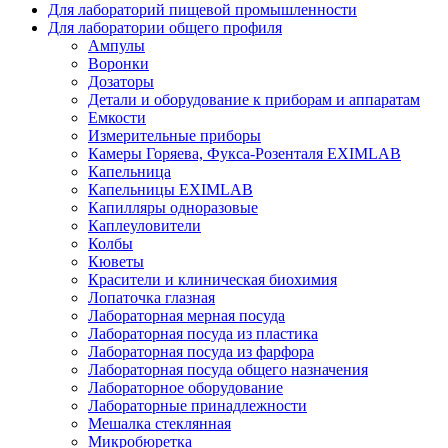
Для лабораторий пищевой промышленности
Для лаборатории общего профиля
Ампулы
Воронки
Дозаторы
Детали и оборудование к приборам и аппаратам
Емкости
Измерительные приборы
Камеры Горяева, Фукса-Розенталя EXIMLAB
Капельница
Капельницы EXIMLAB
Капилляры одноразовые
Каплеуловители
Колбы
Кюветы
Красители и клиническая биохимия
Лопаточка глазная
Лабораторная мерная посуда
Лабораторная посуда из пластика
Лабораторная посуда из фарфора
Лабораторная посуда общего назначения
Лабораторное оборудование
Лабораторные принадлежности
Мешалка стеклянная
Микробюретка