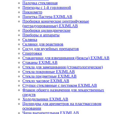
Палочка стеклянная
Переходы с 1-й горловиной
Пикнометр
Пипетка Пастера EXIMLAB
Пробирки конические центрифужные
(неградуированные) EXIMLAB
Пробирки цилиндрические
Приборы и аппараты
Склянка
Склянки для реактивов
Сосуд для музейных препаратов
Спиртовки
Стаканчики для взвешивания (бюксы) EXIMLAB
Стаканы EXIMLAB
Стекла для замешивания (стоматологические)
Стекла покровные EXIMLAB
Стекла предметные EXIMLAB
Стекло часовое EXIMLAB
Ступки стеклянные с пестиком EXIMLAB
Флакон общего назначения для лекарственных
средств
Холодильники EXIMLAB
Цилиндры для ареометров на пластмассовом
основании
Чаша выпарительная EXIMLAB