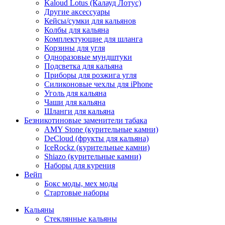
Kaloud Lotus (Калауд Лотус)
Другие аксессуары
Кейсы/сумки для кальянов
Колбы для кальяна
Комплектующие для шланга
Корзины для угля
Одноразовые мундштуки
Подсветка для кальяна
Приборы для розжига угля
Силиконовые чехлы для iPhone
Уголь для кальяна
Чаши для кальяна
Шланги для кальяна
Безникотиновые заменители табака
AMY Stone (курительные камни)
DeCloud (фрукты для кальяна)
IceRockz (курительные камни)
Shiazo (курительные камни)
Наборы для курения
Вейп
Бокс моды, мех моды
Стартовые наборы
Кальяны
Стеклянные кальяны