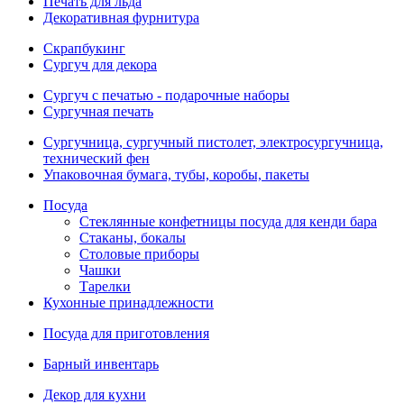
Печать для льда
Декоративная фурнитура
Скрапбукинг
Сургуч для декора
Сургуч с печатью - подарочные наборы
Сургучная печать
Сургучница, сургучный пистолет, электросургучница,
технический фен
Упаковочная бумага, тубы, коробы, пакеты
Посуда
Стеклянные конфетницы посуда для кенди бара
Стаканы, бокалы
Столовые приборы
Чашки
Тарелки
Кухонные принадлежности
Посуда для приготовления
Барный инвентарь
Декор для кухни