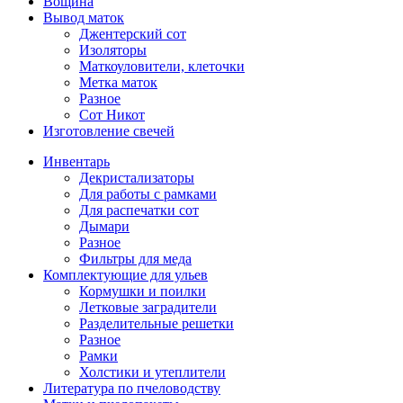
Вощина
Вывод маток
Джентерский сот
Изоляторы
Маткоуловители, клеточки
Метка маток
Разное
Сот Никот
Изготовление свечей
Инвентарь
Декристализаторы
Для работы с рамками
Для распечатки сот
Дымари
Разное
Фильтры для меда
Комплектующие для ульев
Кормушки и поилки
Летковые заградители
Разделительные решетки
Разное
Рамки
Холстики и утеплители
Литература по пчеловодству