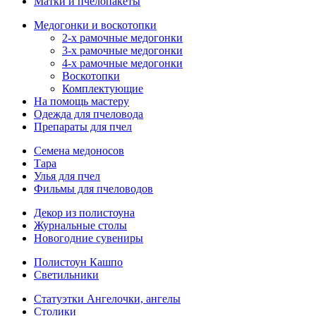
Матки и пчелопакеты
Медогонки и воскотопки
2-х рамочные медогонки
3-х рамочные медогонки
4-х рамочные медогонки
Воскотопки
Комплектующие
На помощь мастеру
Одежда для пчеловода
Препараты для пчел
Семена медоносов
Тара
Улья для пчел
Фильмы для пчеловодов
Декор из полистоуна
Журнальные столы
Новогодние сувениры
Полистоун Кашпо
Светильники
Статуэтки Ангелочки, ангелы
Столики