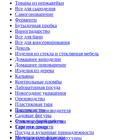
Товары из нержавейки
Все для сыроделия
Самогоноварение
Ферменти
Бутылочная пробка
Виноградарство
Все для бани
Все для консервирования
Деколь
Изделия из стекла и стеклянная мебель
Домашнее виноделие
Домашнее пивоварение
Изделия из дерева
Кальяны
Контрольные пломбы
Лабораторная посуда
Новогодние украшения
Ореховодство
Пластиковая тара
Пчеловодство
Бакалея от производителя
Садовые фигуры
Стекло ручной работы
Флаконы фармацевтика
Сургуч и декор
Тара для лекарств
Посуда и кухонные принадлежности
Медицинские флаконы
Посуда и кухонные аксессуары