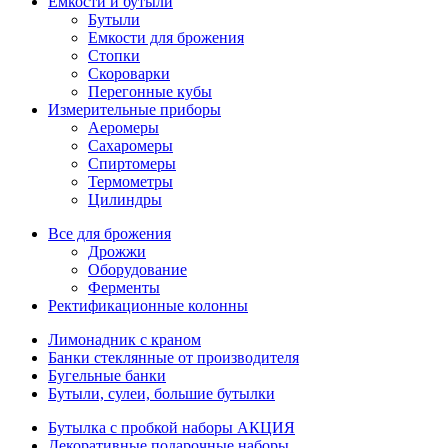
Емкости и бутыли
Бутыли
Емкости для брожения
Стопки
Скороварки
Перегонные кубы
Измерительные приборы
Аеромеры
Сахаромеры
Спиртомеры
Термометры
Цилиндры
Все для брожения
Дрожжи
Оборудование
Ферменты
Ректификационные колонны
Лимонадник с краном
Банки стеклянные от производителя
Бугельные банки
Бутыли, сулеи, большие бутылки
Бутылка с пробкой наборы АКЦИЯ
Декоративные подарочные наборы