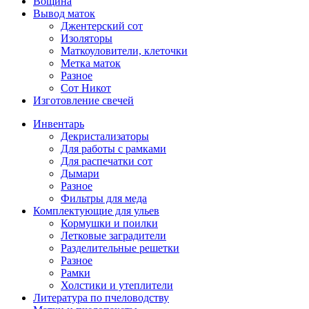
Вощина
Вывод маток
Джентерский сот
Изоляторы
Маткоуловители, клеточки
Метка маток
Разное
Сот Никот
Изготовление свечей
Инвентарь
Декристализаторы
Для работы с рамками
Для распечатки сот
Дымари
Разное
Фильтры для меда
Комплектующие для ульев
Кормушки и поилки
Летковые заградители
Разделительные решетки
Разное
Рамки
Холстики и утеплители
Литература по пчеловодству