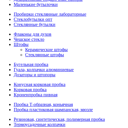
Маленькие бутылочки
Пробирки стеклянные лабораторные
Стеклобутылки опт
Стеклянные бутылки
Флаконы для духов
Чешское стекло
Штофы
Керамические штофы
Стеклянные штофы
Бугельная пробка
Гуала, колпачки алюминиевые
Дозаторы и штопоры
Конусная корковая пробка
Корковая пробка
Кроненпробка пивная
Пробка Т-образная, коньячная
Пробка пластиковая шампанская, мюзле
Резиновая, синтетическая, полимерная пробка
Термоусадочные колпачки