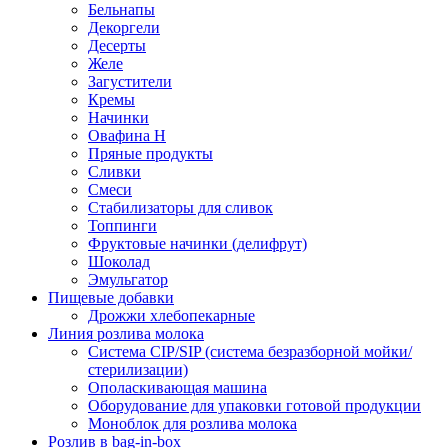
Бельнапы
Декоргели
Десерты
Желe
Загустители
Кремы
Начинки
Овафина Н
Пряные продукты
Сливки
Смеси
Стабилизаторы для сливок
Топпинги
Фруктовые начинки (делифрут)
Шоколад
Эмульгатор
Пищевые добавки
Дрожжи хлебопекарные
Линия розлива молока
Система CIP/SIP (система безразборной мойки/
стерилизации)
Ополаскивающая машина
Оборудование для упаковки готовой продукции
Моноблок для розлива молока
Розлив в bag-in-box