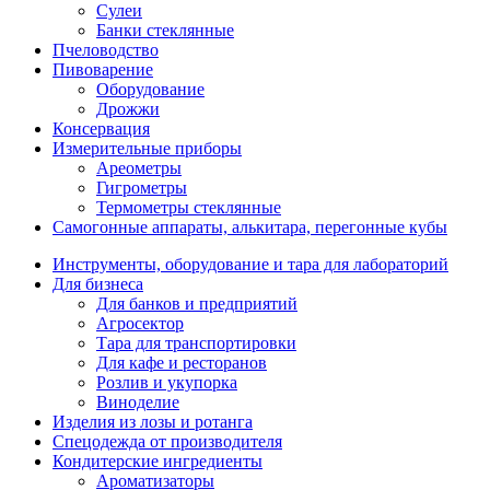
Сулеи
Банки стеклянные
Пчеловодство
Пивоварение
Оборудование
Дрожжи
Консервация
Измерительные приборы
Ареометры
Гигрометры
Термометры стеклянные
Самогонные аппараты, алькитара, перегонные кубы
Инструменты, оборудование и тара для лабораторий
Для бизнеса
Для банков и предприятий
Агросектор
Тара для транспортировки
Для кафе и ресторанов
Розлив и укупорка
Виноделие
Изделия из лозы и ротанга
Спецодежда от производителя
Кондитерские ингредиенты
Ароматизаторы