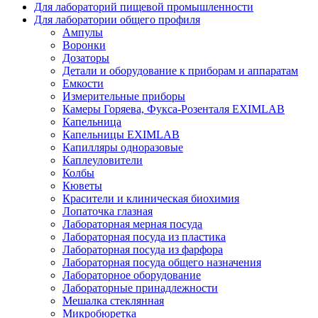
Для лабораторий пищевой промышленности
Для лаборатории общего профиля
Ампулы
Воронки
Дозаторы
Детали и оборудование к приборам и аппаратам
Емкости
Измерительные приборы
Камеры Горяева, Фукса-Розенталя EXIMLAB
Капельница
Капельницы EXIMLAB
Капилляры одноразовые
Каплеуловители
Колбы
Кюветы
Красители и клиническая биохимия
Лопаточка глазная
Лабораторная мерная посуда
Лабораторная посуда из пластика
Лабораторная посуда из фарфора
Лабораторная посуда общего назначения
Лабораторное оборудование
Лабораторные принадлежности
Мешалка стеклянная
Микробюретка