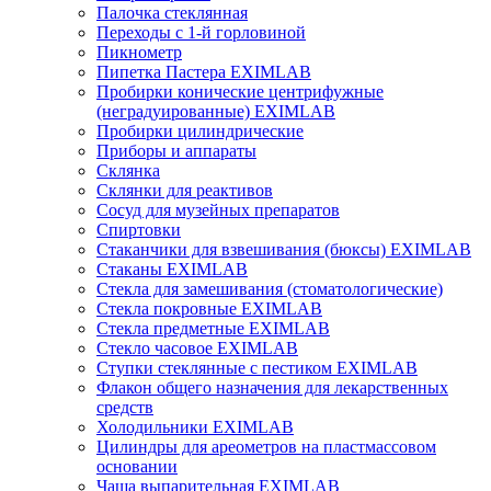
Палочка стеклянная
Переходы с 1-й горловиной
Пикнометр
Пипетка Пастера EXIMLAB
Пробирки конические центрифужные
(неградуированные) EXIMLAB
Пробирки цилиндрические
Приборы и аппараты
Склянка
Склянки для реактивов
Сосуд для музейных препаратов
Спиртовки
Стаканчики для взвешивания (бюксы) EXIMLAB
Стаканы EXIMLAB
Стекла для замешивания (стоматологические)
Стекла покровные EXIMLAB
Стекла предметные EXIMLAB
Стекло часовое EXIMLAB
Ступки стеклянные с пестиком EXIMLAB
Флакон общего назначения для лекарственных
средств
Холодильники EXIMLAB
Цилиндры для ареометров на пластмассовом
основании
Чаша выпарительная EXIMLAB