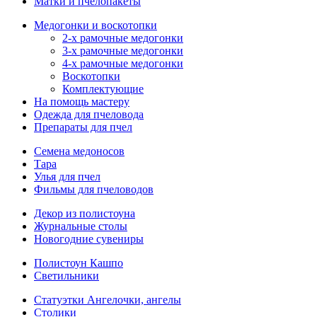
Матки и пчелопакеты
Медогонки и воскотопки
2-х рамочные медогонки
3-х рамочные медогонки
4-х рамочные медогонки
Воскотопки
Комплектующие
На помощь мастеру
Одежда для пчеловода
Препараты для пчел
Семена медоносов
Тара
Улья для пчел
Фильмы для пчеловодов
Декор из полистоуна
Журнальные столы
Новогодние сувениры
Полистоун Кашпо
Светильники
Статуэтки Ангелочки, ангелы
Столики