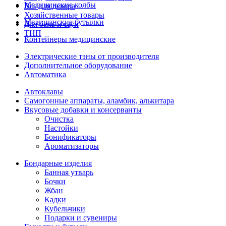
Медицинские колбы
Все для декора
Хозяйственные товары
Медицинские бутылки
Для бань и саун
ТНП
Контейнеры медицинские
Электрические тэны от производителя
Дополнительное оборудование
Автоматика
Автоклавы
Самогонные аппараты, аламбик, алькитара
Вкусовые добавки и консерванты
Очистка
Настойки
Бонификаторы
Ароматизаторы
Бондарные изделия
Банная утварь
Бочки
Жбан
Кадки
Кубельчики
Подарки и сувениры