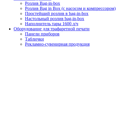
Розлив Bag-in-box
Розлив Bag in Box (с насосом и компрессором)
Простейший розлив в bag-in-box
Настольный розлив bag-in-box
Наполнитель тары 1600 л/ч
Оборудование для трафаретной печати
Панели приборов
Таблички
Рекламно-сувенирная продукция