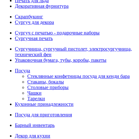
Печать для льда
Декоративная фурнитура
Скрапбукинг
Сургуч для декора
Сургуч с печатью - подарочные наборы
Сургучная печать
Сургучница, сургучный пистолет, электросургучница,
технический фен
Упаковочная бумага, тубы, коробы, пакеты
Посуда
Стеклянные конфетницы посуда для кенди бара
Стаканы, бокалы
Столовые приборы
Чашки
Тарелки
Кухонные принадлежности
Посуда для приготовления
Барный инвентарь
Декор для кухни