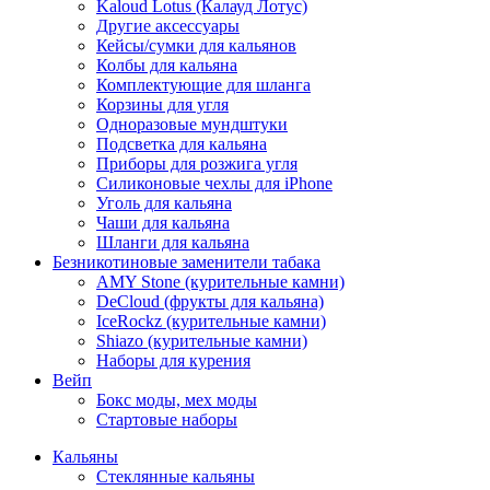
Kaloud Lotus (Калауд Лотус)
Другие аксессуары
Кейсы/сумки для кальянов
Колбы для кальяна
Комплектующие для шланга
Корзины для угля
Одноразовые мундштуки
Подсветка для кальяна
Приборы для розжига угля
Силиконовые чехлы для iPhone
Уголь для кальяна
Чаши для кальяна
Шланги для кальяна
Безникотиновые заменители табака
AMY Stone (курительные камни)
DeCloud (фрукты для кальяна)
IceRockz (курительные камни)
Shiazo (курительные камни)
Наборы для курения
Вейп
Бокс моды, мех моды
Стартовые наборы
Кальяны
Стеклянные кальяны