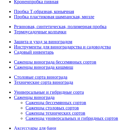
Кроненпробка пивная
Пробка Т-образная, коньячная
Пробка пластиковая шампанская, мюзле
Резиновая, синтетическая, полимерная пробка
Термоусадочные колпачки
Защита и уход за виноградом
Инструменты для виноградарства и садоводства
Садовый инвентарь
Саженцы винограда бессемянных сортов
Саженцы винограда кишмиш
Столовые сорта винограда
Технические сорта винограда
Универсальные и гибридные сорта
Саженцы винограда
Саженцы бессемянных сортов
Саженцы столовых сортов
Саженцы технических сортов
Саженцы универсальных и гибридных сортов
Аксессуары для бани