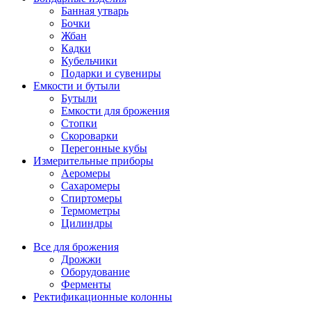
Банная утварь
Бочки
Жбан
Кадки
Кубельчики
Подарки и сувениры
Емкости и бутыли
Бутыли
Емкости для брожения
Стопки
Скороварки
Перегонные кубы
Измерительные приборы
Аеромеры
Сахаромеры
Спиртомеры
Термометры
Цилиндры
Все для брожения
Дрожжи
Оборудование
Ферменты
Ректификационные колонны