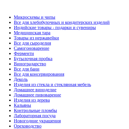
Микросхемы и чипы
Все для хлебобулочных и кондитерских изделий
Индийские товары - подарки и сувениры
Медицинская тара
Товары из нержавейки
Все для сыроделия
Самогоноварение
Ферменти
Бутылочная пробка
Виноградарство
Все для бани
Все для консервирования
Деколь
Изделия из стекла и стеклянная мебель
Домашнее виноделие
Домашнее пивоварение
Изделия из дерева
Кальяны
Контрольные пломбы
Лабораторная посуда
Новогодние украшения
Ореховодство