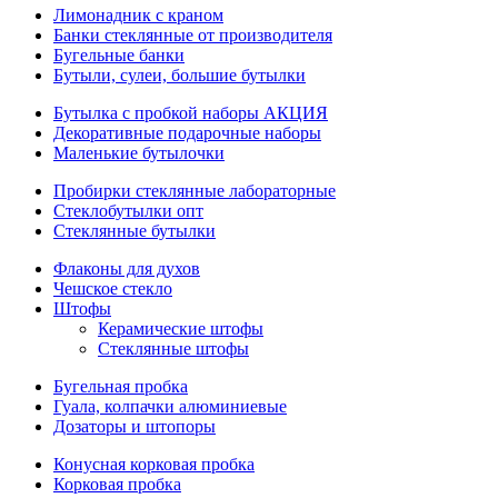
Лимонадник с краном
Банки стеклянные от производителя
Бугельные банки
Бутыли, сулеи, большие бутылки
Бутылка с пробкой наборы АКЦИЯ
Декоративные подарочные наборы
Маленькие бутылочки
Пробирки стеклянные лабораторные
Стеклобутылки опт
Стеклянные бутылки
Флаконы для духов
Чешское стекло
Штофы
Керамические штофы
Стеклянные штофы
Бугельная пробка
Гуала, колпачки алюминиевые
Дозаторы и штопоры
Конусная корковая пробка
Корковая пробка