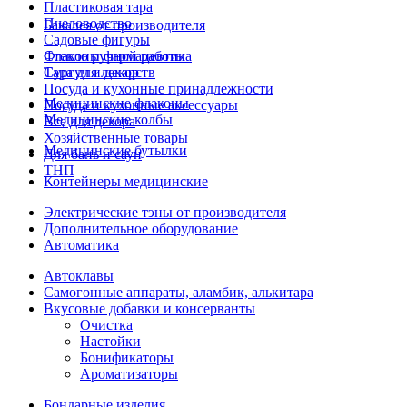
Пластиковая тара
Пчеловодство
Бакалея от производителя
Садовые фигуры
Стекло ручной работы
Флаконы фармацевтика
Сургуч и декор
Тара для лекарств
Посуда и кухонные принадлежности
Медицинские флаконы
Посуда и кухонные аксессуары
Медицинские колбы
Все для декора
Хозяйственные товары
Медицинские бутылки
Для бань и саун
ТНП
Контейнеры медицинские
Электрические тэны от производителя
Дополнительное оборудование
Автоматика
Автоклавы
Самогонные аппараты, аламбик, алькитара
Вкусовые добавки и консерванты
Очистка
Настойки
Бонификаторы
Ароматизаторы
Бондарные изделия