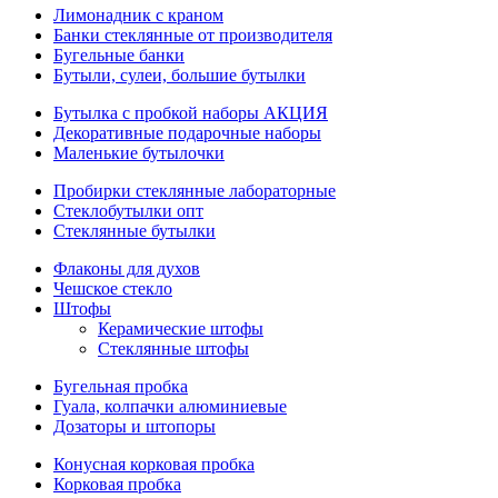
Лимонадник с краном
Банки стеклянные от производителя
Бугельные банки
Бутыли, сулеи, большие бутылки
Бутылка с пробкой наборы АКЦИЯ
Декоративные подарочные наборы
Маленькие бутылочки
Пробирки стеклянные лабораторные
Стеклобутылки опт
Стеклянные бутылки
Флаконы для духов
Чешское стекло
Штофы
Керамические штофы
Стеклянные штофы
Бугельная пробка
Гуала, колпачки алюминиевые
Дозаторы и штопоры
Конусная корковая пробка
Корковая пробка