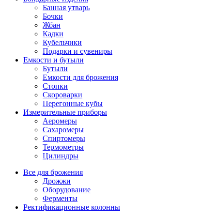
Банная утварь
Бочки
Жбан
Кадки
Кубельчики
Подарки и сувениры
Емкости и бутыли
Бутыли
Емкости для брожения
Стопки
Скороварки
Перегонные кубы
Измерительные приборы
Аеромеры
Сахаромеры
Спиртомеры
Термометры
Цилиндры
Все для брожения
Дрожжи
Оборудование
Ферменты
Ректификационные колонны