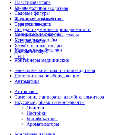
Пластиковая тара
Пчеловодство
Бакалея от производителя
Садовые фигуры
Стекло ручной работы
Флаконы фармацевтика
Сургуч и декор
Тара для лекарств
Посуда и кухонные принадлежности
Медицинские флаконы
Посуда и кухонные аксессуары
Медицинские колбы
Все для декора
Хозяйственные товары
Медицинские бутылки
Для бань и саун
ТНП
Контейнеры медицинские
Электрические тэны от производителя
Дополнительное оборудование
Автоматика
Автоклавы
Самогонные аппараты, аламбик, алькитара
Вкусовые добавки и консерванты
Очистка
Настойки
Бонификаторы
Ароматизаторы
Бондарные изделия