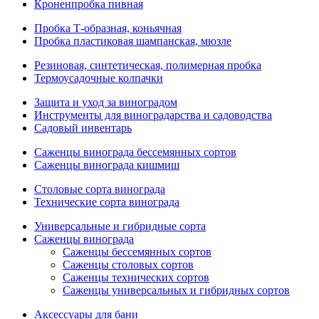
Кроненпробка пивная
Пробка Т-образная, коньячная
Пробка пластиковая шампанская, мюзле
Резиновая, синтетическая, полимерная пробка
Термоусадочные колпачки
Защита и уход за виноградом
Инструменты для виноградарства и садоводства
Садовый инвентарь
Саженцы винограда бессемянных сортов
Саженцы винограда кишмиш
Столовые сорта винограда
Технические сорта винограда
Универсальные и гибридные сорта
Саженцы винограда
Саженцы бессемянных сортов
Саженцы столовых сортов
Саженцы технических сортов
Саженцы универсальных и гибридных сортов
Аксессуары для бани