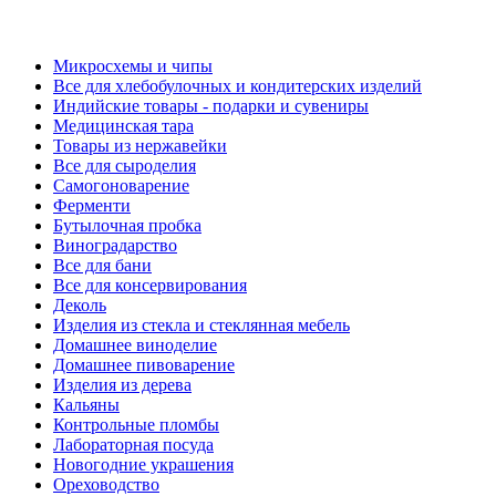
Микросхемы и чипы
Все для хлебобулочных и кондитерских изделий
Индийские товары - подарки и сувениры
Медицинская тара
Товары из нержавейки
Все для сыроделия
Самогоноварение
Ферменти
Бутылочная пробка
Виноградарство
Все для бани
Все для консервирования
Деколь
Изделия из стекла и стеклянная мебель
Домашнее виноделие
Домашнее пивоварение
Изделия из дерева
Кальяны
Контрольные пломбы
Лабораторная посуда
Новогодние украшения
Ореховодство