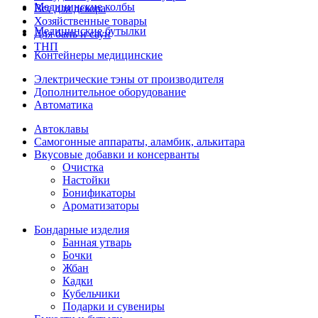
Медицинские колбы
Все для декора
Хозяйственные товары
Медицинские бутылки
Для бань и саун
ТНП
Контейнеры медицинские
Электрические тэны от производителя
Дополнительное оборудование
Автоматика
Автоклавы
Самогонные аппараты, аламбик, алькитара
Вкусовые добавки и консерванты
Очистка
Настойки
Бонификаторы
Ароматизаторы
Бондарные изделия
Банная утварь
Бочки
Жбан
Кадки
Кубельчики
Подарки и сувениры