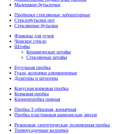
Маленькие бутылочки
Пробирки стеклянные лабораторные
Стеклобутылки опт
Стеклянные бутылки
Флаконы для духов
Чешское стекло
Штофы
Керамические штофы
Стеклянные штофы
Бугельная пробка
Гуала, колпачки алюминиевые
Дозаторы и штопоры
Конусная корковая пробка
Корковая пробка
Кроненпробка пивная
Пробка Т-образная, коньячная
Пробка пластиковая шампанская, мюзле
Резиновая, синтетическая, полимерная пробка
Термоусадочные колпачки