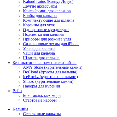
Kaloud Lotus (Калауд Лотус)
Другие аксессуары
Кейсы/сумки для кальянов
Колбы для кальяна
Комплектующие для шланга
Корзины для угля
Одноразовые мундштуки
Подсветка для кальяна
Приборы для розжига угля
Силиконовые чехлы для iPhone
Уголь для кальяна
Чаши для кальяна
Шланги для кальяна
Безникотиновые заменители табака
AMY Stone (курительные камни)
DeCloud (фрукты для кальяна)
IceRockz (курительные камни)
Shiazo (курительные камни)
Наборы для курения
Вейп
Бокс моды, мех моды
Стартовые наборы
Кальяны
Стеклянные кальяны