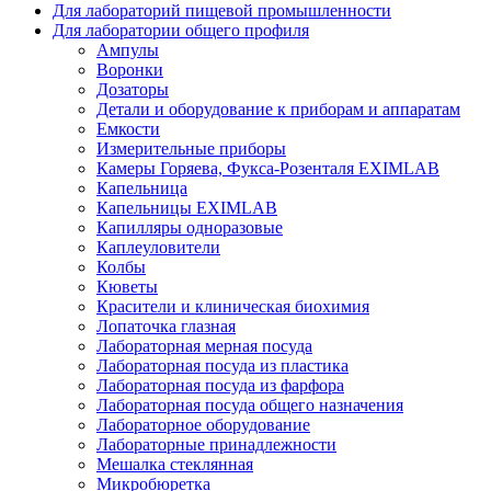
Для лабораторий пищевой промышленности
Для лаборатории общего профиля
Ампулы
Воронки
Дозаторы
Детали и оборудование к приборам и аппаратам
Емкости
Измерительные приборы
Камеры Горяева, Фукса-Розенталя EXIMLAB
Капельница
Капельницы EXIMLAB
Капилляры одноразовые
Каплеуловители
Колбы
Кюветы
Красители и клиническая биохимия
Лопаточка глазная
Лабораторная мерная посуда
Лабораторная посуда из пластика
Лабораторная посуда из фарфора
Лабораторная посуда общего назначения
Лабораторное оборудование
Лабораторные принадлежности
Мешалка стеклянная
Микробюретка