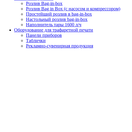
Розлив Bag-in-box
Розлив Bag in Box (с насосом и компрессором)
Простейший розлив в bag-in-box
Настольный розлив bag-in-box
Наполнитель тары 1600 л/ч
Оборудование для трафаретной печати
Панели приборов
Таблички
Рекламно-сувенирная продукция