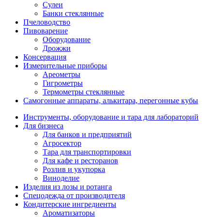
Сулеи
Банки стеклянные
Пчеловодство
Пивоварение
Оборудование
Дрожжи
Консервация
Измерительные приборы
Ареометры
Гигрометры
Термометры стеклянные
Самогонные аппараты, алькитара, перегонные кубы
Инструменты, оборудование и тара для лабораторий
Для бизнеса
Для банков и предприятий
Агросектор
Тара для транспортировки
Для кафе и ресторанов
Розлив и укупорка
Виноделие
Изделия из лозы и ротанга
Спецодежда от производителя
Кондитерские ингредиенты
Ароматизаторы