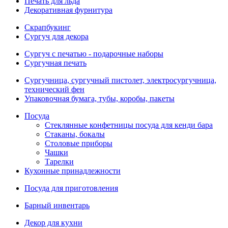
Печать для льда
Декоративная фурнитура
Скрапбукинг
Сургуч для декора
Сургуч с печатью - подарочные наборы
Сургучная печать
Сургучница, сургучный пистолет, электросургучница,
технический фен
Упаковочная бумага, тубы, коробы, пакеты
Посуда
Стеклянные конфетницы посуда для кенди бара
Стаканы, бокалы
Столовые приборы
Чашки
Тарелки
Кухонные принадлежности
Посуда для приготовления
Барный инвентарь
Декор для кухни