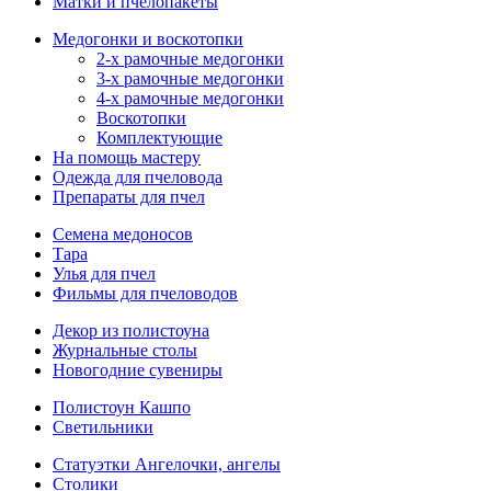
Матки и пчелопакеты
Медогонки и воскотопки
2-х рамочные медогонки
3-х рамочные медогонки
4-х рамочные медогонки
Воскотопки
Комплектующие
На помощь мастеру
Одежда для пчеловода
Препараты для пчел
Семена медоносов
Тара
Улья для пчел
Фильмы для пчеловодов
Декор из полистоуна
Журнальные столы
Новогодние сувениры
Полистоун Кашпо
Светильники
Статуэтки Ангелочки, ангелы
Столики