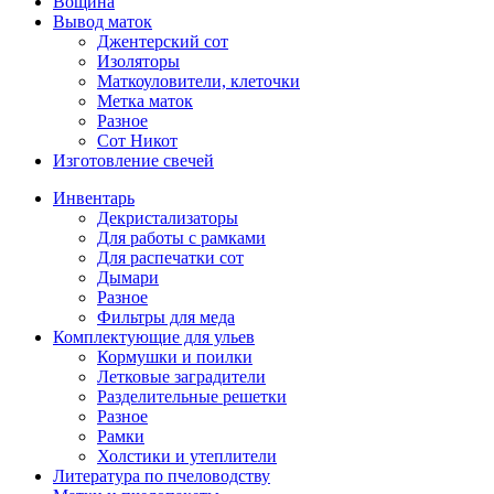
Вощина
Вывод маток
Джентерский сот
Изоляторы
Маткоуловители, клеточки
Метка маток
Разное
Сот Никот
Изготовление свечей
Инвентарь
Декристализаторы
Для работы с рамками
Для распечатки сот
Дымари
Разное
Фильтры для меда
Комплектующие для ульев
Кормушки и поилки
Летковые заградители
Разделительные решетки
Разное
Рамки
Холстики и утеплители
Литература по пчеловодству