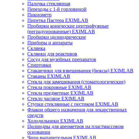
Палочка стеклянная
Переходы с 1-й горловиной
Пикнометр
Пипетка Пастера EXIMLAB
Пробирки конические центрифужные
(неградуированные) EXIMLAB
Пробирки цилиндрические
Приборы и аппараты
Склянка
Склянки для реактивов
Сосуд для музейных препаратов
Спиртовки
Стаканчики для взвешивания (бюксы) EXIMLAB
Стаканы EXIMLAB
Стекла для замешивания (стоматологические)
Стекла покровные EXIMLAB
Стекла предметные EXIMLAB
Стекло часовое EXIMLAB
Ступки стеклянные с пестиком EXIMLAB
Флакон общего назначения для лекарственных
средств
Холодильники EXIMLAB
Цилиндры для ареометров на пластмассовом
основании
Чаша выпарительная EXIMLAB