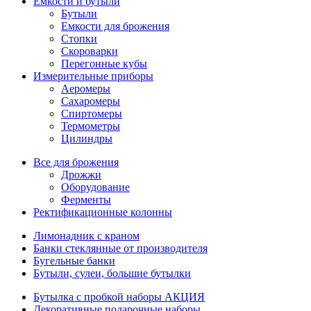
Емкости и бутыли
Бутыли
Емкости для брожения
Стопки
Скороварки
Перегонные кубы
Измерительные приборы
Аеромеры
Сахаромеры
Спиртомеры
Термометры
Цилиндры
Все для брожения
Дрожжи
Оборудование
Ферменты
Ректификационные колонны
Лимонадник с краном
Банки стеклянные от производителя
Бугельные банки
Бутыли, сулеи, большие бутылки
Бутылка с пробкой наборы АКЦИЯ
Декоративные подарочные наборы