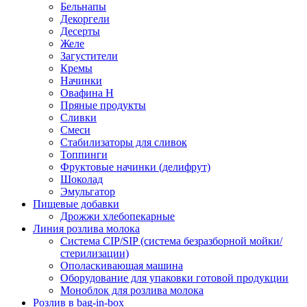
Бельнапы
Декоргели
Десерты
Желe
Загустители
Кремы
Начинки
Овафина Н
Пряные продукты
Сливки
Смеси
Стабилизаторы для сливок
Топпинги
Фруктовые начинки (делифрут)
Шоколад
Эмульгатор
Пищевые добавки
Дрожжи хлебопекарные
Линия розлива молока
Система CIP/SIP (система безразборной мойки/
стерилизации)
Ополаскивающая машина
Оборудование для упаковки готовой продукции
Моноблок для розлива молока
Розлив в bag-in-box