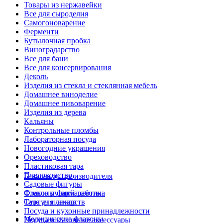
Товары из нержавейки
Все для сыроделия
Самогоноварение
Ферменти
Бутылочная пробка
Виноградарство
Все для бани
Все для консервирования
Деколь
Изделия из стекла и стеклянная мебель
Домашнее виноделие
Домашнее пивоварение
Изделия из дерева
Кальяны
Контрольные пломбы
Лабораторная посуда
Новогодние украшения
Ореховодство
Пластиковая тара
Пчеловодство
Бакалея от производителя
Садовые фигуры
Стекло ручной работы
Флаконы фармацевтика
Сургуч и декор
Тара для лекарств
Посуда и кухонные принадлежности
Медицинские флаконы
Посуда и кухонные аксессуары