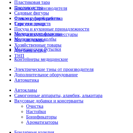
Пластиковая тара
Пчеловодство
Бакалея от производителя
Садовые фигуры
Стекло ручной работы
Флаконы фармацевтика
Сургуч и декор
Тара для лекарств
Посуда и кухонные принадлежности
Медицинские флаконы
Посуда и кухонные аксессуары
Медицинские колбы
Все для декора
Хозяйственные товары
Медицинские бутылки
Для бань и саун
ТНП
Контейнеры медицинские
Электрические тэны от производителя
Дополнительное оборудование
Автоматика
Автоклавы
Самогонные аппараты, аламбик, алькитара
Вкусовые добавки и консерванты
Очистка
Настойки
Бонификаторы
Ароматизаторы
Бондарные изделия