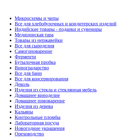
Микросхемы и чипы
Все для хлебобулочных и кондитерских изделий
Индийские товары - подарки и сувениры
Медицинская тара
Товары из нержавейки
Все для сыроделия
Самогоноварение
Ферменти
Бутылочная пробка
Виноградарство
Все для бани
Все для консервирования
Деколь
Изделия из стекла и стеклянная мебель
Домашнее виноделие
Домашнее пивоварение
Изделия из дерева
Кальяны
Контрольные пломбы
Лабораторная посуда
Новогодние украшения
Ореховодство