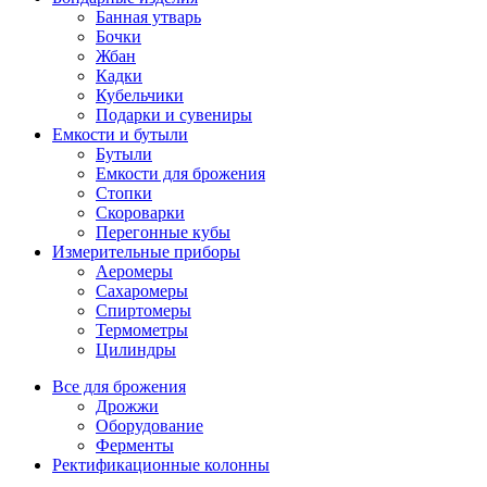
Банная утварь
Бочки
Жбан
Кадки
Кубельчики
Подарки и сувениры
Емкости и бутыли
Бутыли
Емкости для брожения
Стопки
Скороварки
Перегонные кубы
Измерительные приборы
Аеромеры
Сахаромеры
Спиртомеры
Термометры
Цилиндры
Все для брожения
Дрожжи
Оборудование
Ферменты
Ректификационные колонны