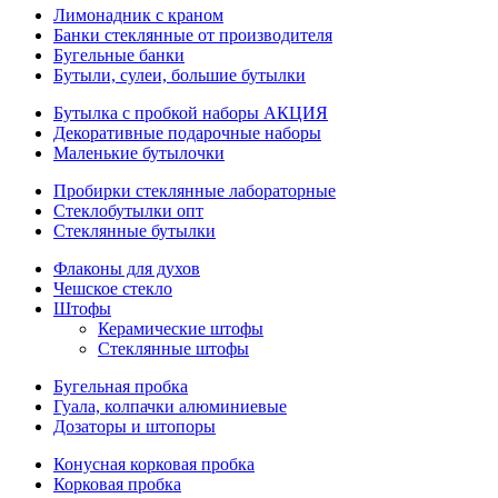
Лимонадник с краном
Банки стеклянные от производителя
Бугельные банки
Бутыли, сулеи, большие бутылки
Бутылка с пробкой наборы АКЦИЯ
Декоративные подарочные наборы
Маленькие бутылочки
Пробирки стеклянные лабораторные
Стеклобутылки опт
Стеклянные бутылки
Флаконы для духов
Чешское стекло
Штофы
Керамические штофы
Стеклянные штофы
Бугельная пробка
Гуала, колпачки алюминиевые
Дозаторы и штопоры
Конусная корковая пробка
Корковая пробка