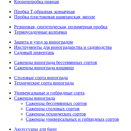
Кроненпробка пивная
Пробка Т-образная, коньячная
Пробка пластиковая шампанская, мюзле
Резиновая, синтетическая, полимерная пробка
Термоусадочные колпачки
Защита и уход за виноградом
Инструменты для виноградарства и садоводства
Садовый инвентарь
Саженцы винограда бессемянных сортов
Саженцы винограда кишмиш
Столовые сорта винограда
Технические сорта винограда
Универсальные и гибридные сорта
Саженцы винограда
Саженцы бессемянных сортов
Саженцы столовых сортов
Саженцы технических сортов
Саженцы универсальных и гибридных сортов
Аксессуары для бани