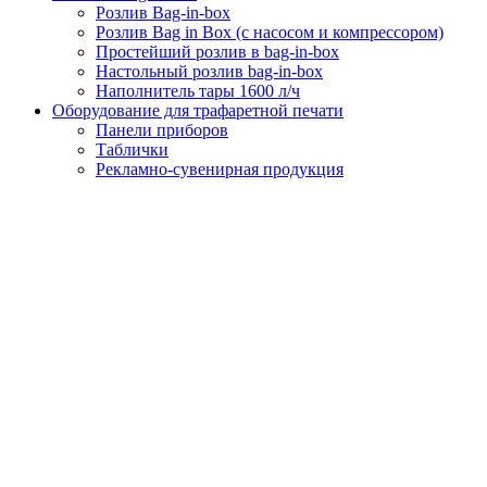
Розлив Bag-in-box
Розлив Bag in Box (с насосом и компрессором)
Простейший розлив в bag-in-box
Настольный розлив bag-in-box
Наполнитель тары 1600 л/ч
Оборудование для трафаретной печати
Панели приборов
Таблички
Рекламно-сувенирная продукция