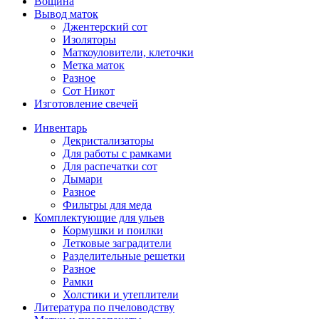
Вощина
Вывод маток
Джентерский сот
Изоляторы
Маткоуловители, клеточки
Метка маток
Разное
Сот Никот
Изготовление свечей
Инвентарь
Декристализаторы
Для работы с рамками
Для распечатки сот
Дымари
Разное
Фильтры для меда
Комплектующие для ульев
Кормушки и поилки
Летковые заградители
Разделительные решетки
Разное
Рамки
Холстики и утеплители
Литература по пчеловодству