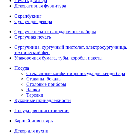
Печать для льда
Декоративная фурнитура
Скрапбукинг
Сургуч для декора
Сургуч с печатью - подарочные наборы
Сургучная печать
Сургучница, сургучный пистолет, электросургучница,
технический фен
Упаковочная бумага, тубы, коробы, пакеты
Посуда
Стеклянные конфетницы посуда для кенди бара
Стаканы, бокалы
Столовые приборы
Чашки
Тарелки
Кухонные принадлежности
Посуда для приготовления
Барный инвентарь
Декор для кухни