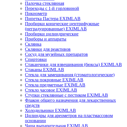
Палочка стеклянная
Переходы с 1-й горловиной
Пикнометр
Пипетка Пастера EXIMLAB
Пробирки конические центрифужные
(неградуированные) EXIMLAB
Пробирки цилиндрические
Приборы и аппараты
Склянка
Склянки для реактивов
Сосуд для музейных препаратов
Спиртовки
Стаканчики для взвешивания (бюксы) EXIMLAB
Стаканы EXIMLAB
Стекла для замешивания (стоматологические)
Стекла покровные EXIMLAB
Стекла предметные EXIMLAB
Стекло часовое EXIMLAB
Ступки стеклянные с пестиком EXIMLAB
Флакон общего назначения для лекарственных
средств
Холодильники EXIMLAB
Цилиндры для ареометров на пластмассовом
основании
Чаша выпарительная EXIMLAB