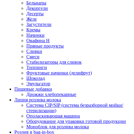
Бельнапы
Декоргели
Десерты
Желe
Загустители
Кремы
Начинки
Овафина Н
Пряные продукты
Сливки
Смеси
Стабилизаторы для сливок
Топпинги
Фруктовые начинки (делифрут)
Шоколад
Эмульгатор
Пищевые добавки
Дрожжи хлебопекарные
Линия розлива молока
Система CIP/SIP (система безразборной мойки/
стерилизации)
Ополаскивающая машина
Оборудование для упаковки готовой продукции
Моноблок для розлива молока
Розлив в bag-in-box