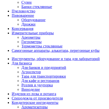
Сулеи
Банки стеклянные
Пчеловодство
Пивоварение
Оборудование
Дрожжи
Консервация
Измерительные приборы
Ареометры
Гигрометры
Термометры стеклянные
Самогонные аппараты, алькитара, перегонные кубы
Инструменты, оборудование и тара для лабораторий
Для бизнеса
Для банков и предприятий
Агросектор
Тара для транспортировки
Для кафе и ресторанов
Розлив и укупорка
Виноделие
Изделия из лозы и ротанга
Спецодежда от производителя
Кондитерские ингредиенты
Ароматизаторы