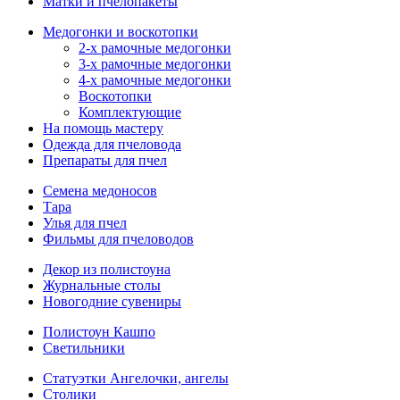
Матки и пчелопакеты
Медогонки и воскотопки
2-х рамочные медогонки
3-х рамочные медогонки
4-х рамочные медогонки
Воскотопки
Комплектующие
На помощь мастеру
Одежда для пчеловода
Препараты для пчел
Семена медоносов
Тара
Улья для пчел
Фильмы для пчеловодов
Декор из полистоуна
Журнальные столы
Новогодние сувениры
Полистоун Кашпо
Светильники
Статуэтки Ангелочки, ангелы
Столики