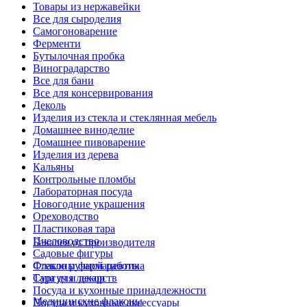
Товары из нержавейки
Все для сыроделия
Самогоноварение
Ферменти
Бутылочная пробка
Виноградарство
Все для бани
Все для консервирования
Деколь
Изделия из стекла и стеклянная мебель
Домашнее виноделие
Домашнее пивоварение
Изделия из дерева
Кальяны
Контрольные пломбы
Лабораторная посуда
Новогодние украшения
Ореховодство
Пластиковая тара
Пчеловодство
Бакалея от производителя
Садовые фигуры
Стекло ручной работы
Флаконы фармацевтика
Сургуч и декор
Тара для лекарств
Посуда и кухонные принадлежности
Медицинские флаконы
Посуда и кухонные аксессуары