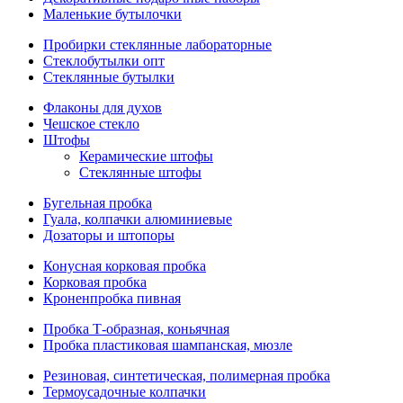
Маленькие бутылочки
Пробирки стеклянные лабораторные
Стеклобутылки опт
Стеклянные бутылки
Флаконы для духов
Чешское стекло
Штофы
Керамические штофы
Стеклянные штофы
Бугельная пробка
Гуала, колпачки алюминиевые
Дозаторы и штопоры
Конусная корковая пробка
Корковая пробка
Кроненпробка пивная
Пробка Т-образная, коньячная
Пробка пластиковая шампанская, мюзле
Резиновая, синтетическая, полимерная пробка
Термоусадочные колпачки