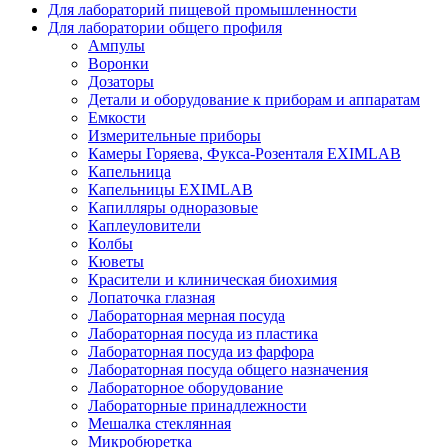
Для лабораторий пищевой промышленности
Для лаборатории общего профиля
Ампулы
Воронки
Дозаторы
Детали и оборудование к приборам и аппаратам
Емкости
Измерительные приборы
Камеры Горяева, Фукса-Розенталя EXIMLAB
Капельница
Капельницы EXIMLAB
Капилляры одноразовые
Каплеуловители
Колбы
Кюветы
Красители и клиническая биохимия
Лопаточка глазная
Лабораторная мерная посуда
Лабораторная посуда из пластика
Лабораторная посуда из фарфора
Лабораторная посуда общего назначения
Лабораторное оборудование
Лабораторные принадлежности
Мешалка стеклянная
Микробюретка