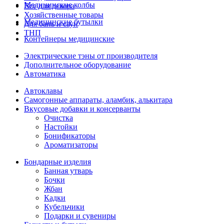
Медицинские колбы
Все для декора
Хозяйственные товары
Медицинские бутылки
Для бань и саун
ТНП
Контейнеры медицинские
Электрические тэны от производителя
Дополнительное оборудование
Автоматика
Автоклавы
Самогонные аппараты, аламбик, алькитара
Вкусовые добавки и консерванты
Очистка
Настойки
Бонификаторы
Ароматизаторы
Бондарные изделия
Банная утварь
Бочки
Жбан
Кадки
Кубельчики
Подарки и сувениры