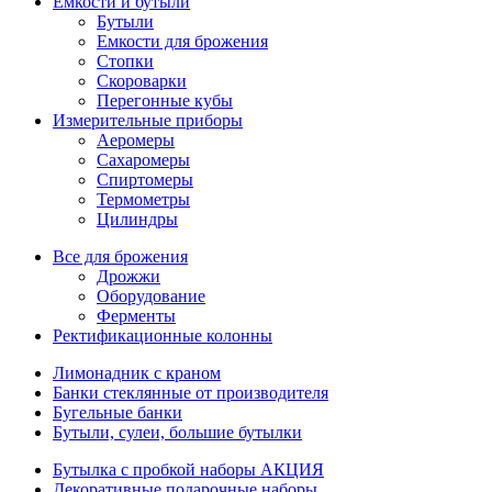
Емкости и бутыли
Бутыли
Емкости для брожения
Стопки
Скороварки
Перегонные кубы
Измерительные приборы
Аеромеры
Сахаромеры
Спиртомеры
Термометры
Цилиндры
Все для брожения
Дрожжи
Оборудование
Ферменты
Ректификационные колонны
Лимонадник с краном
Банки стеклянные от производителя
Бугельные банки
Бутыли, сулеи, большие бутылки
Бутылка с пробкой наборы АКЦИЯ
Декоративные подарочные наборы