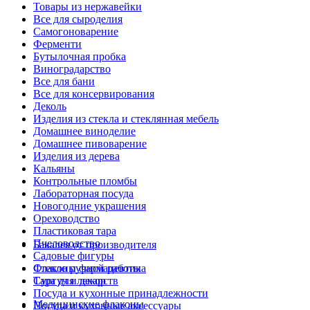
Товары из нержавейки
Все для сыроделия
Самогоноварение
Ферменти
Бутылочная пробка
Виноградарство
Все для бани
Все для консервирования
Деколь
Изделия из стекла и стеклянная мебель
Домашнее виноделие
Домашнее пивоварение
Изделия из дерева
Кальяны
Контрольные пломбы
Лабораторная посуда
Новогодние украшения
Ореховодство
Пластиковая тара
Пчеловодство
Бакалея от производителя
Садовые фигуры
Стекло ручной работы
Флаконы фармацевтика
Сургуч и декор
Тара для лекарств
Посуда и кухонные принадлежности
Медицинские флаконы
Посуда и кухонные аксессуары