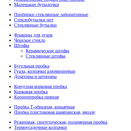
Маленькие бутылочки
Пробирки стеклянные лабораторные
Стеклобутылки опт
Стеклянные бутылки
Флаконы для духов
Чешское стекло
Штофы
Керамические штофы
Стеклянные штофы
Бугельная пробка
Гуала, колпачки алюминиевые
Дозаторы и штопоры
Конусная корковая пробка
Корковая пробка
Кроненпробка пивная
Пробка Т-образная, коньячная
Пробка пластиковая шампанская, мюзле
Резиновая, синтетическая, полимерная пробка
Термоусадочные колпачки