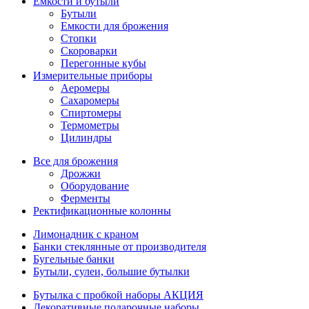
Емкости и бутыли
Бутыли
Емкости для брожения
Стопки
Скороварки
Перегонные кубы
Измерительные приборы
Аеромеры
Сахаромеры
Спиртомеры
Термометры
Цилиндры
Все для брожения
Дрожжи
Оборудование
Ферменты
Ректификационные колонны
Лимонадник с краном
Банки стеклянные от производителя
Бугельные банки
Бутыли, сулеи, большие бутылки
Бутылка с пробкой наборы АКЦИЯ
Декоративные подарочные наборы