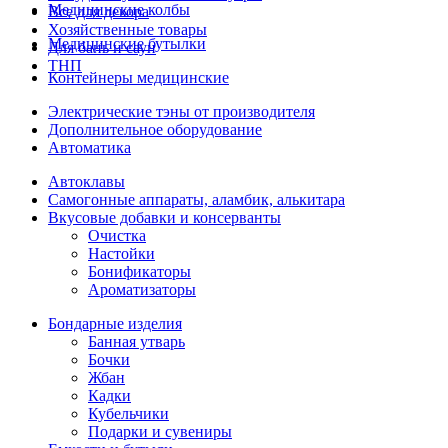
Медицинские колбы
Все для декора
Хозяйственные товары
Медицинские бутылки
Для бань и саун
ТНП
Контейнеры медицинские
Электрические тэны от производителя
Дополнительное оборудование
Автоматика
Автоклавы
Самогонные аппараты, аламбик, алькитара
Вкусовые добавки и консерванты
Очистка
Настойки
Бонификаторы
Ароматизаторы
Бондарные изделия
Банная утварь
Бочки
Жбан
Кадки
Кубельчики
Подарки и сувениры