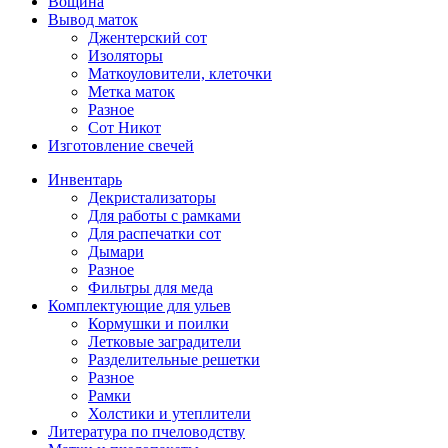
Вощина
Вывод маток
Джентерский сот
Изоляторы
Маткоуловители, клеточки
Метка маток
Разное
Сот Никот
Изготовление свечей
Инвентарь
Декристализаторы
Для работы с рамками
Для распечатки сот
Дымари
Разное
Фильтры для меда
Комплектующие для ульев
Кормушки и поилки
Летковые заградители
Разделительные решетки
Разное
Рамки
Холстики и утеплители
Литература по пчеловодству