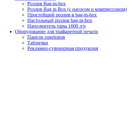
Розлив Bag-in-box
Розлив Bag in Box (с насосом и компрессором)
Простейший розлив в bag-in-box
Настольный розлив bag-in-box
Наполнитель тары 1600 л/ч
Оборудование для трафаретной печати
Панели приборов
Таблички
Рекламно-сувенирная продукция