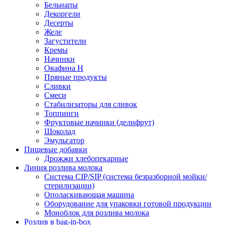
Бельнапы
Декоргели
Десерты
Желe
Загустители
Кремы
Начинки
Овафина Н
Пряные продукты
Сливки
Смеси
Стабилизаторы для сливок
Топпинги
Фруктовые начинки (делифрут)
Шоколад
Эмульгатор
Пищевые добавки
Дрожжи хлебопекарные
Линия розлива молока
Система CIP/SIP (система безразборной мойки/
стерилизации)
Ополаскивающая машина
Оборудование для упаковки готовой продукции
Моноблок для розлива молока
Розлив в bag-in-box