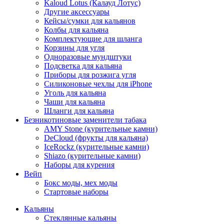
Kaloud Lotus (Калауд Лотус)
Другие аксессуары
Кейсы/сумки для кальянов
Колбы для кальяна
Комплектующие для шланга
Корзины для угля
Одноразовые мундштуки
Подсветка для кальяна
Приборы для розжига угля
Силиконовые чехлы для iPhone
Уголь для кальяна
Чаши для кальяна
Шланги для кальяна
Безникотиновые заменители табака
AMY Stone (курительные камни)
DeCloud (фрукты для кальяна)
IceRockz (курительные камни)
Shiazo (курительные камни)
Наборы для курения
Вейп
Бокс моды, мех моды
Стартовые наборы
Кальяны
Стеклянные кальяны