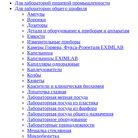
Для лабораторий пищевой промышленности
Для лаборатории общего профиля
Ампулы
Воронки
Дозаторы
Детали и оборудование к приборам и аппаратам
Емкости
Измерительные приборы
Камеры Горяева, Фукса-Розенталя EXIMLAB
Капельница
Капельницы EXIMLAB
Капилляры одноразовые
Каплеуловители
Колбы
Кюветы
Красители и клиническая биохимия
Лопаточка глазная
Лабораторная мерная посуда
Лабораторная посуда из пластика
Лабораторная посуда из фарфора
Лабораторная посуда общего назначения
Лабораторное оборудование
Лабораторные принадлежности
Мешалка стеклянная
Микробюретка