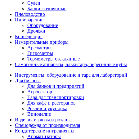
Сулеи
Банки стеклянные
Пчеловодство
Пивоварение
Оборудование
Дрожжи
Консервация
Измерительные приборы
Ареометры
Гигрометры
Термометры стеклянные
Самогонные аппараты, алькитара, перегонные кубы
Инструменты, оборудование и тара для лабораторий
Для бизнеса
Для банков и предприятий
Агросектор
Тара для транспортировки
Для кафе и ресторанов
Розлив и укупорка
Виноделие
Изделия из лозы и ротанга
Спецодежда от производителя
Кондитерские ингредиенты
Ароматизаторы