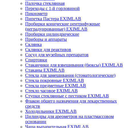
Палочка стеклянная
Переходы с 1-й горловиной
Пикнометр
Пипетка Пастера EXIMLAB
Пробирки конические центрифужные
(неградуированные) EXIMLAB
Пробирки цилиндрические
Приборы и аппараты
Склянка
Склянки для реактивов
Сосуд для музейных препаратов
Спиртовки
Стаканчики для взвешивания (бюксы) EXIMLAB
Стаканы EXIMLAB
Стекла для замешивания (стоматологические)
Стекла покровные EXIMLAB
Стекла предметные EXIMLAB
Стекло часовое EXIMLAB
Ступки стеклянные с пестиком EXIMLAB
Флакон общего назначения для лекарственных
средств
Холодильники EXIMLAB
Цилиндры для ареометров на пластмассовом
основании
Чаша выпарительная EXIMLAB