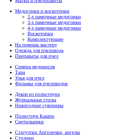
Матки и пчелопакеты
Медогонки и воскотопки
2-х рамочные медогонки
3-х рамочные медогонки
4-х рамочные медогонки
Воскотопки
Комплектующие
На помощь мастеру
Одежда для пчеловода
Препараты для пчел
Семена медоносов
Тара
Улья для пчел
Фильмы для пчеловодов
Декор из полистоуна
Журнальные столы
Новогодние сувениры
Полистоун Кашпо
Светильники
Статуэтки Ангелочки, ангелы
Столики