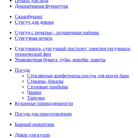
Печать для льда
Декоративная фурнитура
Скрапбукинг
Сургуч для декора
Сургуч с печатью - подарочные наборы
Сургучная печать
Сургучница, сургучный пистолет, электросургучница,
технический фен
Упаковочная бумага, тубы, коробы, пакеты
Посуда
Стеклянные конфетницы посуда для кенди бара
Стаканы, бокалы
Столовые приборы
Чашки
Тарелки
Кухонные принадлежности
Посуда для приготовления
Барный инвентарь
Декор для кухни