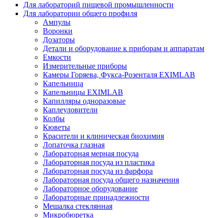
Для лабораторий пищевой промышленности
Для лаборатории общего профиля
Ампулы
Воронки
Дозаторы
Детали и оборудование к приборам и аппаратам
Емкости
Измерительные приборы
Камеры Горяева, Фукса-Розенталя EXIMLAB
Капельница
Капельницы EXIMLAB
Капилляры одноразовые
Каплеуловители
Колбы
Кюветы
Красители и клиническая биохимия
Лопаточка глазная
Лабораторная мерная посуда
Лабораторная посуда из пластика
Лабораторная посуда из фарфора
Лабораторная посуда общего назначения
Лабораторное оборудование
Лабораторные принадлежности
Мешалка стеклянная
Микробюретка