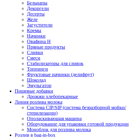
Бельнапы
Декоргели
Десерты
Желe
Загустители
Кремы
Начинки
Овафина Н
Пряные продукты
Сливки
Смеси
Стабилизаторы для сливок
Топпинги
Фруктовые начинки (делифрут)
Шоколад
Эмульгатор
Пищевые добавки
Дрожжи хлебопекарные
Линия розлива молока
Система CIP/SIP (система безразборной мойки/
стерилизации)
Ополаскивающая машина
Оборудование для упаковки готовой продукции
Моноблок для розлива молока
Розлив в bag-in-box