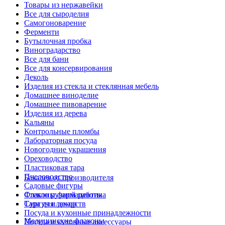
Товары из нержавейки
Все для сыроделия
Самогоноварение
Ферменти
Бутылочная пробка
Виноградарство
Все для бани
Все для консервирования
Деколь
Изделия из стекла и стеклянная мебель
Домашнее виноделие
Домашнее пивоварение
Изделия из дерева
Кальяны
Контрольные пломбы
Лабораторная посуда
Новогодние украшения
Ореховодство
Пластиковая тара
Пчеловодство
Бакалея от производителя
Садовые фигуры
Стекло ручной работы
Флаконы фармацевтика
Сургуч и декор
Тара для лекарств
Посуда и кухонные принадлежности
Медицинские флаконы
Посуда и кухонные аксессуары