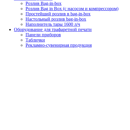
Розлив Bag-in-box
Розлив Bag in Box (с насосом и компрессором)
Простейший розлив в bag-in-box
Настольный розлив bag-in-box
Наполнитель тары 1600 л/ч
Оборудование для трафаретной печати
Панели приборов
Таблички
Рекламно-сувенирная продукция