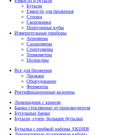
Емкости и бутыли
Бутыли
Емкости для брожения
Стопки
Скороварки
Перегонные кубы
Измерительные приборы
Аеромеры
Сахаромеры
Спиртомеры
Термометры
Цилиндры
Все для брожения
Дрожжи
Оборудование
Ферменты
Ректификационные колонны
Лимонадник с краном
Банки стеклянные от производителя
Бугельные банки
Бутыли, сулеи, большие бутылки
Бутылка с пробкой наборы АКЦИЯ
Декоративные подарочные наборы