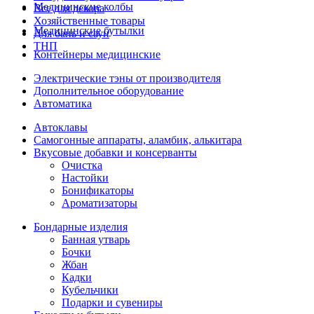
Медицинские колбы
Все для декора
Хозяйственные товары
Медицинские бутылки
Для бань и саун
ТНП
Контейнеры медицинские
Электрические тэны от производителя
Дополнительное оборудование
Автоматика
Автоклавы
Самогонные аппараты, аламбик, алькитара
Вкусовые добавки и консерванты
Очистка
Настойки
Бонификаторы
Ароматизаторы
Бондарные изделия
Банная утварь
Бочки
Жбан
Кадки
Кубельчики
Подарки и сувениры