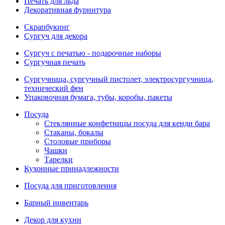
Печать для льда
Декоративная фурнитура
Скрапбукинг
Сургуч для декора
Сургуч с печатью - подарочные наборы
Сургучная печать
Сургучница, сургучный пистолет, электросургучница,
технический фен
Упаковочная бумага, тубы, коробы, пакеты
Посуда
Стеклянные конфетницы посуда для кенди бара
Стаканы, бокалы
Столовые приборы
Чашки
Тарелки
Кухонные принадлежности
Посуда для приготовления
Барный инвентарь
Декор для кухни