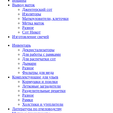
Вощина
Вывод маток
Джентерский сот
Изоляторы
Маткоуловители, клеточки
Метка маток
Разное
Сот Никот
Изготовление свечей
Инвентарь
Декристализаторы
Для работы с рамками
Для распечатки сот
Дымари
Разное
Фильтры для меда
Комплектующие для ульев
Кормушки и поилки
Летковые заградители
Разделительные решетки
Разное
Рамки
Холстики и утеплители
Литература по пчеловодству