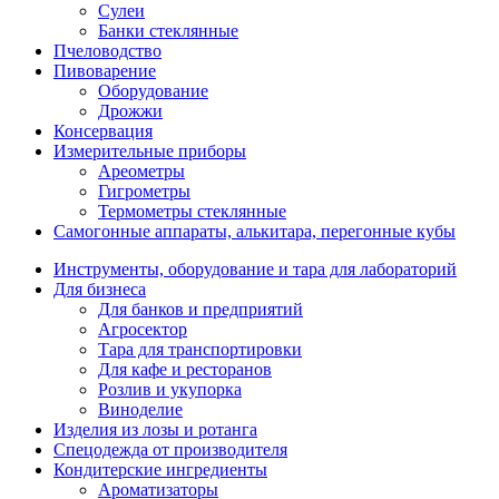
Сулеи
Банки стеклянные
Пчеловодство
Пивоварение
Оборудование
Дрожжи
Консервация
Измерительные приборы
Ареометры
Гигрометры
Термометры стеклянные
Самогонные аппараты, алькитара, перегонные кубы
Инструменты, оборудование и тара для лабораторий
Для бизнеса
Для банков и предприятий
Агросектор
Тара для транспортировки
Для кафе и ресторанов
Розлив и укупорка
Виноделие
Изделия из лозы и ротанга
Спецодежда от производителя
Кондитерские ингредиенты
Ароматизаторы