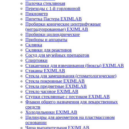
Палочка стеклянная
Переходы с 1-й горловиной
Пикнометр
Пипетка Пастера EXIMLAB
Пробирки конические центрифужные
(неградуированные) EXIMLAB
Пробирки цилиндрические
Приборы и аппараты
Склянка
Склянки для реактивов
Сосуд для музейных препаратов
Спиртовки
Стаканчики для взвешивания (бюксы) EXIMLAB
Стаканы EXIMLAB
Стекла для замешивания (стоматологические)
Стекла покровные EXIMLAB
Стекла предметные EXIMLAB
Стекло часовое EXIMLAB
Ступки стеклянные с пестиком EXIMLAB
Флакон общего назначения для лекарственных
средств
Холодильники EXIMLAB
Цилиндры для ареометров на пластмассовом
основании
Чаша выпарительная EXIMLAB