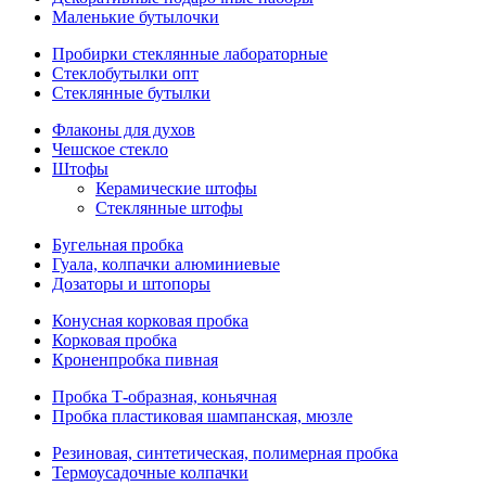
Маленькие бутылочки
Пробирки стеклянные лабораторные
Стеклобутылки опт
Стеклянные бутылки
Флаконы для духов
Чешское стекло
Штофы
Керамические штофы
Стеклянные штофы
Бугельная пробка
Гуала, колпачки алюминиевые
Дозаторы и штопоры
Конусная корковая пробка
Корковая пробка
Кроненпробка пивная
Пробка Т-образная, коньячная
Пробка пластиковая шампанская, мюзле
Резиновая, синтетическая, полимерная пробка
Термоусадочные колпачки