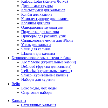
Kaloud Lotus (Калауд Лотус)
Другие аксессуары
Кейсы/сумки для кальянов
Колбы для кальяна
Комплектующие для шланга
Корзины для угля
Одноразовые мундштуки
Подсветка для кальяна
Приборы для розжига угля
Силиконовые чехлы для iPhone
Уголь для кальяна
Чаши для кальяна
Шланги для кальяна
Безникотиновые заменители табака
AMY Stone (курительные камни)
DeCloud (фрукты для кальяна)
IceRockz (курительные камни)
Shiazo (курительные камни)
Наборы для курения
Вейп
Бокс моды, мех моды
Стартовые наборы
Кальяны
Стеклянные кальяны