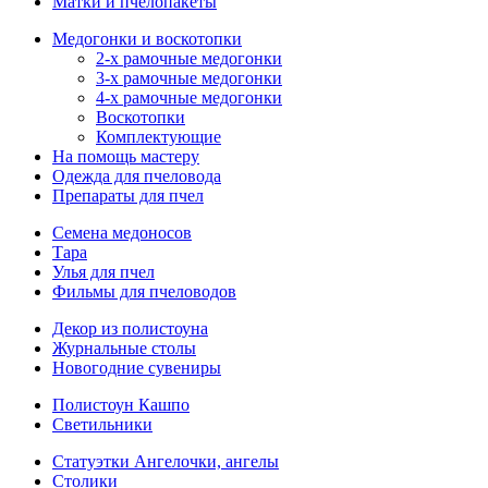
Матки и пчелопакеты
Медогонки и воскотопки
2-х рамочные медогонки
3-х рамочные медогонки
4-х рамочные медогонки
Воскотопки
Комплектующие
На помощь мастеру
Одежда для пчеловода
Препараты для пчел
Семена медоносов
Тара
Улья для пчел
Фильмы для пчеловодов
Декор из полистоуна
Журнальные столы
Новогодние сувениры
Полистоун Кашпо
Светильники
Статуэтки Ангелочки, ангелы
Столики