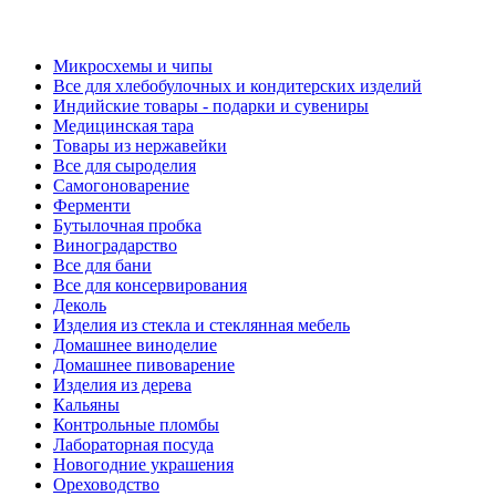
Микросхемы и чипы
Все для хлебобулочных и кондитерских изделий
Индийские товары - подарки и сувениры
Медицинская тара
Товары из нержавейки
Все для сыроделия
Самогоноварение
Ферменти
Бутылочная пробка
Виноградарство
Все для бани
Все для консервирования
Деколь
Изделия из стекла и стеклянная мебель
Домашнее виноделие
Домашнее пивоварение
Изделия из дерева
Кальяны
Контрольные пломбы
Лабораторная посуда
Новогодние украшения
Ореховодство