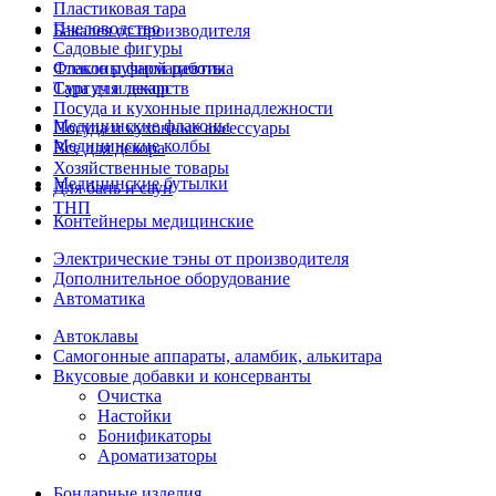
Пластиковая тара
Пчеловодство
Бакалея от производителя
Садовые фигуры
Стекло ручной работы
Флаконы фармацевтика
Сургуч и декор
Тара для лекарств
Посуда и кухонные принадлежности
Медицинские флаконы
Посуда и кухонные аксессуары
Медицинские колбы
Все для декора
Хозяйственные товары
Медицинские бутылки
Для бань и саун
ТНП
Контейнеры медицинские
Электрические тэны от производителя
Дополнительное оборудование
Автоматика
Автоклавы
Самогонные аппараты, аламбик, алькитара
Вкусовые добавки и консерванты
Очистка
Настойки
Бонификаторы
Ароматизаторы
Бондарные изделия