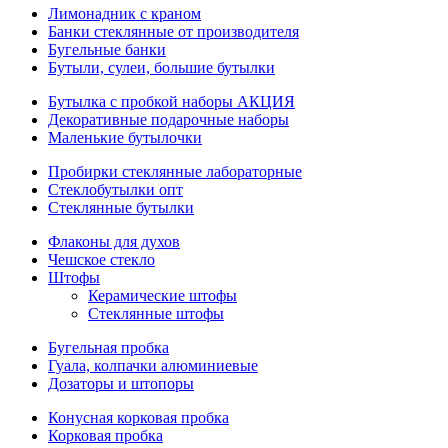
Лимонадник с краном
Банки стеклянные от производителя
Бугельные банки
Бутыли, сулеи, большие бутылки
Бутылка с пробкой наборы АКЦИЯ
Декоративные подарочные наборы
Маленькие бутылочки
Пробирки стеклянные лабораторные
Стеклобутылки опт
Стеклянные бутылки
Флаконы для духов
Чешское стекло
Штофы
Керамические штофы
Стеклянные штофы
Бугельная пробка
Гуала, колпачки алюминиевые
Дозаторы и штопоры
Конусная корковая пробка
Корковая пробка