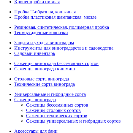
Кроненпробка пивная
Пробка Т-образная, коньячная
Пробка пластиковая шампанская, мюзле
Резиновая, синтетическая, полимерная пробка
Термоусадочные колпачки
Защита и уход за виноградом
Инструменты для виноградарства и садоводства
Садовый инвентарь
Саженцы винограда бессемянных сортов
Саженцы винограда кишмиш
Столовые сорта винограда
Технические сорта винограда
Универсальные и гибридные сорта
Саженцы винограда
Саженцы бессемянных сортов
Саженцы столовых сортов
Саженцы технических сортов
Саженцы универсальных и гибридных сортов
Аксессуары для бани