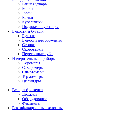
Банная утварь
Бочки
Жбан
Кадки
Кубельчики
Подарки и сувениры
Емкости и бутыли
Бутыли
Емкости для брожения
Стопки
Скороварки
Перегонные кубы
Измерительные приборы
Аеромеры
Сахаромеры
Спиртомеры
Термометры
Цилиндры
Все для брожения
Дрожжи
Оборудование
Ферменты
Ректификационные колонны