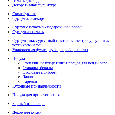
Печать для льда
Декоративная фурнитура
Скрапбукинг
Сургуч для декора
Сургуч с печатью - подарочные наборы
Сургучная печать
Сургучница, сургучный пистолет, электросургучница,
технический фен
Упаковочная бумага, тубы, коробы, пакеты
Посуда
Стеклянные конфетницы посуда для кенди бара
Стаканы, бокалы
Столовые приборы
Чашки
Тарелки
Кухонные принадлежности
Посуда для приготовления
Барный инвентарь
Декор для кухни