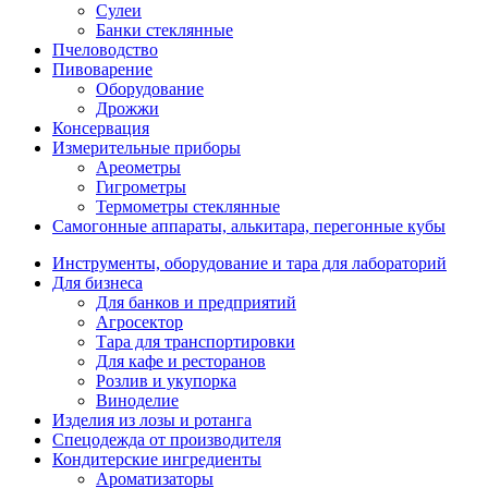
Сулеи
Банки стеклянные
Пчеловодство
Пивоварение
Оборудование
Дрожжи
Консервация
Измерительные приборы
Ареометры
Гигрометры
Термометры стеклянные
Самогонные аппараты, алькитара, перегонные кубы
Инструменты, оборудование и тара для лабораторий
Для бизнеса
Для банков и предприятий
Агросектор
Тара для транспортировки
Для кафе и ресторанов
Розлив и укупорка
Виноделие
Изделия из лозы и ротанга
Спецодежда от производителя
Кондитерские ингредиенты
Ароматизаторы