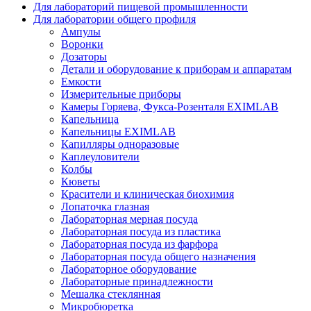
Для лабораторий пищевой промышленности
Для лаборатории общего профиля
Ампулы
Воронки
Дозаторы
Детали и оборудование к приборам и аппаратам
Емкости
Измерительные приборы
Камеры Горяева, Фукса-Розенталя EXIMLAB
Капельница
Капельницы EXIMLAB
Капилляры одноразовые
Каплеуловители
Колбы
Кюветы
Красители и клиническая биохимия
Лопаточка глазная
Лабораторная мерная посуда
Лабораторная посуда из пластика
Лабораторная посуда из фарфора
Лабораторная посуда общего назначения
Лабораторное оборудование
Лабораторные принадлежности
Мешалка стеклянная
Микробюретка