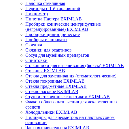
Палочка стеклянная
Переходы с 1-й горловиной
Пикнометр
Пипетка Пастера EXIMLAB
Пробирки конические центрифужные
(неградуированные) EXIMLAB
Пробирки цилиндрические
Приборы и аппараты
Склянка
Склянки для реактивов
Сосуд для музейных препаратов
Спиртовки
Стаканчики для взвешивания (бюксы) EXIMLAB
Стаканы EXIMLAB
Стекла для замешивания (стоматологические)
Стекла покровные EXIMLAB
Стекла предметные EXIMLAB
Стекло часовое EXIMLAB
Ступки стеклянные с пестиком EXIMLAB
Флакон общего назначения для лекарственных
средств
Холодильники EXIMLAB
Цилиндры для ареометров на пластмассовом
основании
Чаша выпарительная EXIMLAB