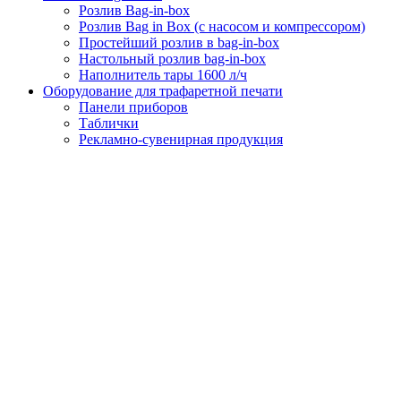
Розлив Bag-in-box
Розлив Bag in Box (с насосом и компрессором)
Простейший розлив в bag-in-box
Настольный розлив bag-in-box
Наполнитель тары 1600 л/ч
Оборудование для трафаретной печати
Панели приборов
Таблички
Рекламно-сувенирная продукция