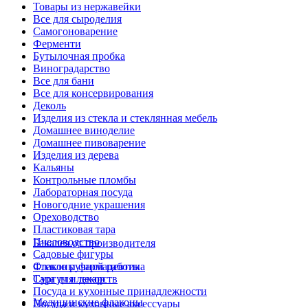
Товары из нержавейки
Все для сыроделия
Самогоноварение
Ферменти
Бутылочная пробка
Виноградарство
Все для бани
Все для консервирования
Деколь
Изделия из стекла и стеклянная мебель
Домашнее виноделие
Домашнее пивоварение
Изделия из дерева
Кальяны
Контрольные пломбы
Лабораторная посуда
Новогодние украшения
Ореховодство
Пластиковая тара
Пчеловодство
Бакалея от производителя
Садовые фигуры
Стекло ручной работы
Флаконы фармацевтика
Сургуч и декор
Тара для лекарств
Посуда и кухонные принадлежности
Медицинские флаконы
Посуда и кухонные аксессуары