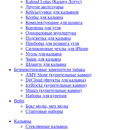
Kaloud Lotus (Калауд Лотус)
Другие аксессуары
Кейсы/сумки для кальянов
Колбы для кальяна
Комплектующие для шланга
Корзины для угля
Одноразовые мундштуки
Подсветка для кальяна
Приборы для розжига угля
Силиконовые чехлы для iPhone
Уголь для кальяна
Чаши для кальяна
Шланги для кальяна
Безникотиновые заменители табака
AMY Stone (курительные камни)
DeCloud (фрукты для кальяна)
IceRockz (курительные камни)
Shiazo (курительные камни)
Наборы для курения
Вейп
Бокс моды, мех моды
Стартовые наборы
Кальяны
Стеклянные кальяны