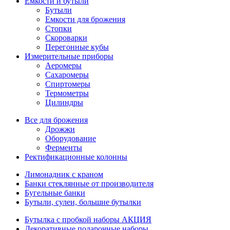
Емкости и бутыли
Бутыли
Емкости для брожения
Стопки
Скороварки
Перегонные кубы
Измерительные приборы
Аеромеры
Сахаромеры
Спиртомеры
Термометры
Цилиндры
Все для брожения
Дрожжи
Оборудование
Ферменты
Ректификационные колонны
Лимонадник с краном
Банки стеклянные от производителя
Бугельные банки
Бутыли, сулеи, большие бутылки
Бутылка с пробкой наборы АКЦИЯ
Декоративные подарочные наборы