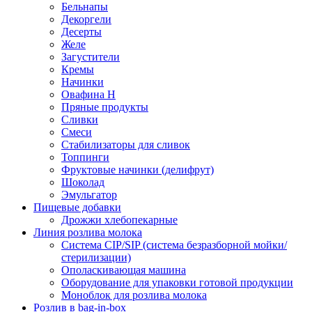
Бельнапы
Декоргели
Десерты
Желe
Загустители
Кремы
Начинки
Овафина Н
Пряные продукты
Сливки
Смеси
Стабилизаторы для сливок
Топпинги
Фруктовые начинки (делифрут)
Шоколад
Эмульгатор
Пищевые добавки
Дрожжи хлебопекарные
Линия розлива молока
Система CIP/SIP (система безразборной мойки/
стерилизации)
Ополаскивающая машина
Оборудование для упаковки готовой продукции
Моноблок для розлива молока
Розлив в bag-in-box