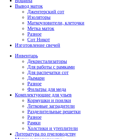
Вощина
Вывод маток
Джентерский сот
Изоляторы
Маткоуловители, клеточки
Метка маток
Разное
Сот Никот
Изготовление свечей
Инвентарь
Декристализаторы
Для работы с рамками
Для распечатки сот
Дымари
Разное
Фильтры для меда
Комплектующие для ульев
Кормушки и поилки
Летковые заградители
Разделительные решетки
Разное
Рамки
Холстики и утеплители
Литература по пчеловодству