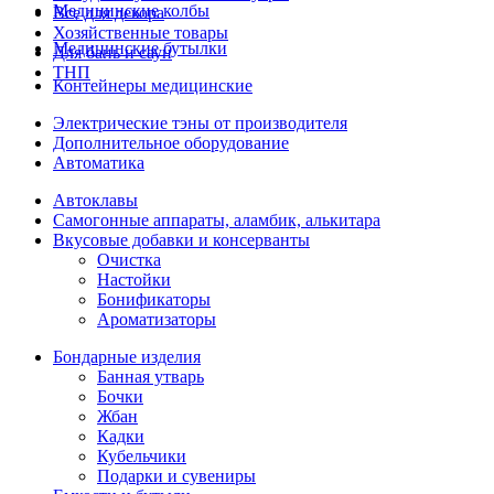
Медицинские колбы
Все для декора
Хозяйственные товары
Медицинские бутылки
Для бань и саун
ТНП
Контейнеры медицинские
Электрические тэны от производителя
Дополнительное оборудование
Автоматика
Автоклавы
Самогонные аппараты, аламбик, алькитара
Вкусовые добавки и консерванты
Очистка
Настойки
Бонификаторы
Ароматизаторы
Бондарные изделия
Банная утварь
Бочки
Жбан
Кадки
Кубельчики
Подарки и сувениры