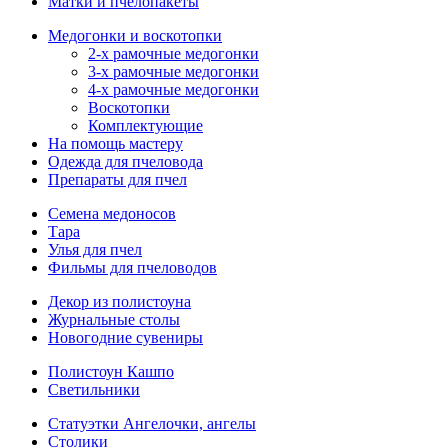
Матки и пчелопакеты
Медогонки и воскотопки
2-х рамочные медогонки
3-х рамочные медогонки
4-х рамочные медогонки
Воскотопки
Комплектующие
На помощь мастеру
Одежда для пчеловода
Препараты для пчел
Семена медоносов
Тара
Улья для пчел
Фильмы для пчеловодов
Декор из полистоуна
Журнальные столы
Новогодние сувениры
Полистоун Кашпо
Светильники
Статуэтки Ангелочки, ангелы
Столики