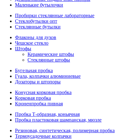
Маленькие бутылочки
Пробирки стеклянные лабораторные
Стеклобутылки опт
Стеклянные бутылки
Флаконы для духов
Чешское стекло
Штофы
Керамические штофы
Стеклянные штофы
Бугельная пробка
Гуала, колпачки алюминиевые
Дозаторы и штопоры
Конусная корковая пробка
Корковая пробка
Кроненпробка пивная
Пробка Т-образная, коньячная
Пробка пластиковая шампанская, мюзле
Резиновая, синтетическая, полимерная пробка
Термоусадочные колпачки