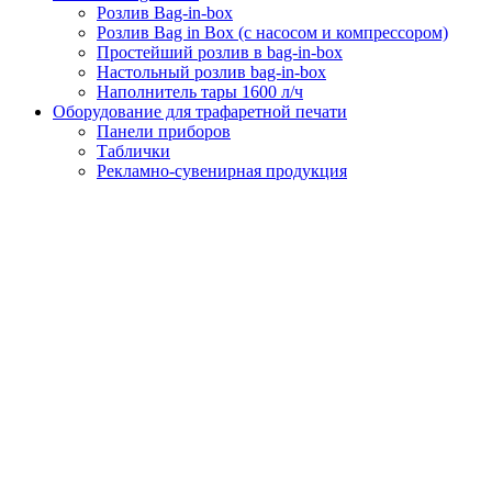
Розлив Bag-in-box
Розлив Bag in Box (с насосом и компрессором)
Простейший розлив в bag-in-box
Настольный розлив bag-in-box
Наполнитель тары 1600 л/ч
Оборудование для трафаретной печати
Панели приборов
Таблички
Рекламно-сувенирная продукция