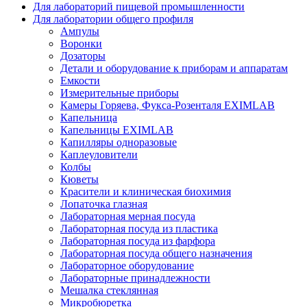
Для лабораторий пищевой промышленности
Для лаборатории общего профиля
Ампулы
Воронки
Дозаторы
Детали и оборудование к приборам и аппаратам
Емкости
Измерительные приборы
Камеры Горяева, Фукса-Розенталя EXIMLAB
Капельница
Капельницы EXIMLAB
Капилляры одноразовые
Каплеуловители
Колбы
Кюветы
Красители и клиническая биохимия
Лопаточка глазная
Лабораторная мерная посуда
Лабораторная посуда из пластика
Лабораторная посуда из фарфора
Лабораторная посуда общего назначения
Лабораторное оборудование
Лабораторные принадлежности
Мешалка стеклянная
Микробюретка