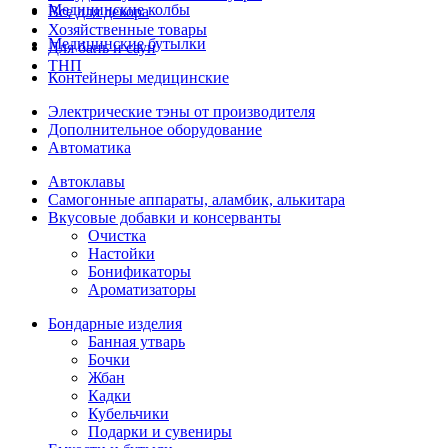
Медицинские колбы
Все для декора
Хозяйственные товары
Медицинские бутылки
Для бань и саун
ТНП
Контейнеры медицинские
Электрические тэны от производителя
Дополнительное оборудование
Автоматика
Автоклавы
Самогонные аппараты, аламбик, алькитара
Вкусовые добавки и консерванты
Очистка
Настойки
Бонификаторы
Ароматизаторы
Бондарные изделия
Банная утварь
Бочки
Жбан
Кадки
Кубельчики
Подарки и сувениры