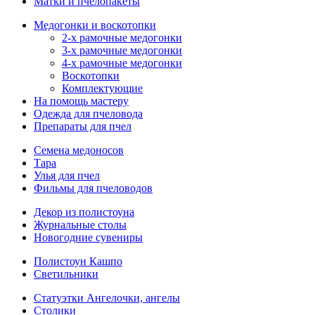
Матки и пчелопакеты
Медогонки и воскотопки
2-х рамочные медогонки
3-х рамочные медогонки
4-х рамочные медогонки
Воскотопки
Комплектующие
На помощь мастеру
Одежда для пчеловода
Препараты для пчел
Семена медоносов
Тара
Улья для пчел
Фильмы для пчеловодов
Декор из полистоуна
Журнальные столы
Новогодние сувениры
Полистоун Кашпо
Светильники
Статуэтки Ангелочки, ангелы
Столики