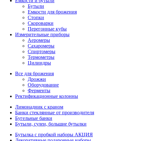
Емкости и бутыли
Бутыли
Емкости для брожения
Стопки
Скороварки
Перегонные кубы
Измерительные приборы
Аеромеры
Сахаромеры
Спиртомеры
Термометры
Цилиндры
Все для брожения
Дрожжи
Оборудование
Ферменты
Ректификационные колонны
Лимонадник с краном
Банки стеклянные от производителя
Бугельные банки
Бутыли, сулеи, большие бутылки
Бутылка с пробкой наборы АКЦИЯ
Декоративные подарочные наборы