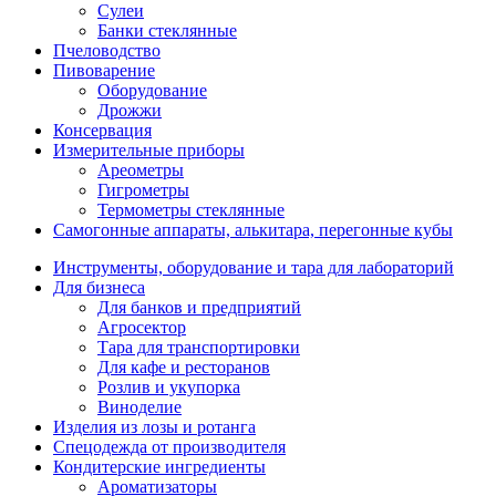
Сулеи
Банки стеклянные
Пчеловодство
Пивоварение
Оборудование
Дрожжи
Консервация
Измерительные приборы
Ареометры
Гигрометры
Термометры стеклянные
Самогонные аппараты, алькитара, перегонные кубы
Инструменты, оборудование и тара для лабораторий
Для бизнеса
Для банков и предприятий
Агросектор
Тара для транспортировки
Для кафе и ресторанов
Розлив и укупорка
Виноделие
Изделия из лозы и ротанга
Спецодежда от производителя
Кондитерские ингредиенты
Ароматизаторы