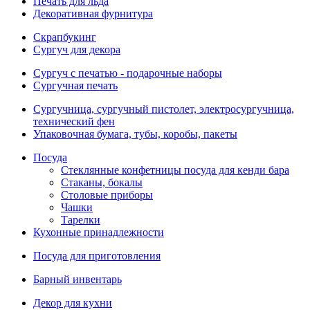
Печать для льда
Декоративная фурнитура
Скрапбукинг
Сургуч для декора
Сургуч с печатью - подарочные наборы
Сургучная печать
Сургучница, сургучный пистолет, электросургучница,
технический фен
Упаковочная бумага, тубы, коробы, пакеты
Посуда
Стеклянные конфетницы посуда для кенди бара
Стаканы, бокалы
Столовые приборы
Чашки
Тарелки
Кухонные принадлежности
Посуда для приготовления
Барный инвентарь
Декор для кухни