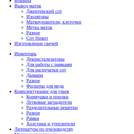
Вощина
Вывод маток
Джентерский сот
Изоляторы
Маткоуловители, клеточки
Метка маток
Разное
Сот Никот
Изготовление свечей
Инвентарь
Декристализаторы
Для работы с рамками
Для распечатки сот
Дымари
Разное
Фильтры для меда
Комплектующие для ульев
Кормушки и поилки
Летковые заградители
Разделительные решетки
Разное
Рамки
Холстики и утеплители
Литература по пчеловодству