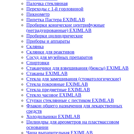
Палочка стеклянная
Переходы с 1-й горловиной
Пикнометр
Пипетка Пастера EXIMLAB
Пробирки конические центрифужные
(неградуированные) EXIMLAB
Пробирки цилиндрические
Приборы и аппараты
Склянка
Склянки для реактивов
Сосуд для музейных препаратов
Спиртовки
Стаканчики для взвешивания (бюксы) EXIMLAB
Стаканы EXIMLAB
Стекла для замешивания (стоматологические)
Стекла покровные EXIMLAB
Стекла предметные EXIMLAB
Стекло часовое EXIMLAB
Ступки стеклянные с пестиком EXIMLAB
Флакон общего назначения для лекарственных
средств
Холодильники EXIMLAB
Цилиндры для ареометров на пластмассовом
основании
Чаша выпарительная EXIMLAB