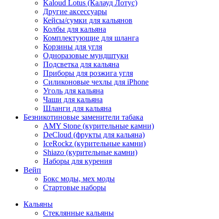
Kaloud Lotus (Калауд Лотус)
Другие аксессуары
Кейсы/сумки для кальянов
Колбы для кальяна
Комплектующие для шланга
Корзины для угля
Одноразовые мундштуки
Подсветка для кальяна
Приборы для розжига угля
Силиконовые чехлы для iPhone
Уголь для кальяна
Чаши для кальяна
Шланги для кальяна
Безникотиновые заменители табака
AMY Stone (курительные камни)
DeCloud (фрукты для кальяна)
IceRockz (курительные камни)
Shiazo (курительные камни)
Наборы для курения
Вейп
Бокс моды, мех моды
Стартовые наборы
Кальяны
Стеклянные кальяны