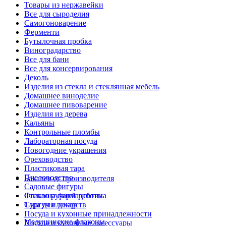
Товары из нержавейки
Все для сыроделия
Самогоноварение
Ферменти
Бутылочная пробка
Виноградарство
Все для бани
Все для консервирования
Деколь
Изделия из стекла и стеклянная мебель
Домашнее виноделие
Домашнее пивоварение
Изделия из дерева
Кальяны
Контрольные пломбы
Лабораторная посуда
Новогодние украшения
Ореховодство
Пластиковая тара
Пчеловодство
Бакалея от производителя
Садовые фигуры
Стекло ручной работы
Флаконы фармацевтика
Сургуч и декор
Тара для лекарств
Посуда и кухонные принадлежности
Медицинские флаконы
Посуда и кухонные аксессуары