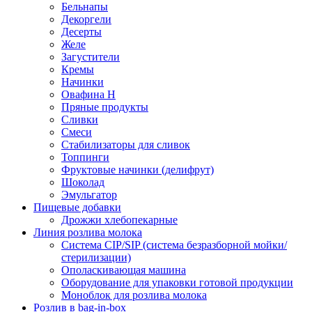
Бельнапы
Декоргели
Десерты
Желe
Загустители
Кремы
Начинки
Овафина Н
Пряные продукты
Сливки
Смеси
Стабилизаторы для сливок
Топпинги
Фруктовые начинки (делифрут)
Шоколад
Эмульгатор
Пищевые добавки
Дрожжи хлебопекарные
Линия розлива молока
Система CIP/SIP (система безразборной мойки/
стерилизации)
Ополаскивающая машина
Оборудование для упаковки готовой продукции
Моноблок для розлива молока
Розлив в bag-in-box